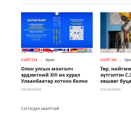
НИЙГЭМ
Урлаг
НИЙГЭМ
Урл
Олон улсын монголч
Төр, нийгми
эрдэмтний XIII их хурал
зүтгэлтэн С
Улаанбаатар хотноо болно
хөшөөг буц
05/08/2026
03/08/2026
Сэтгэгдэл хаалттай