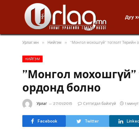
Дуу 
»
»
Урлаг.мн
Нийгэм
”Монгол мохошгүй” тоглолт Төрийн 
НИЙГЭМ
”Монгол мохошгүй” 
ордонд болно
Урлаг
27/01/2015
Сэтгэгдэл байхгүй
1 мину
Facebook
Twitter
Linke