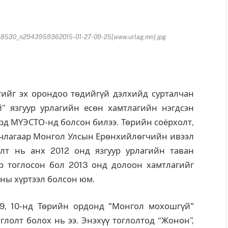
530_n2943959362015-01-27-09-25[www.urlag.mn].jpg
г эх орондоо төдийгүй дэлхийд сурталчан
” язгуур урлагийн есөн хамтлагийн нэгдсэн
ард МҮЭСТО-нд болсон билээ. Төрийн соёрхолт,
члагаар Монгол Улсын Ерөнхийлөгчийн ивээл
лт нь анх 2012 онд язгуур урлагийн таван
р тоглосон бол 2013 онд долоон хамтлагийг
лны хүртээл болсон юм.
 9, 10-нд Төрийн ордонд "Монгол мохошгүй"
глолт болох нь ээ. Энэхүү тоглолтод “Жонон”,