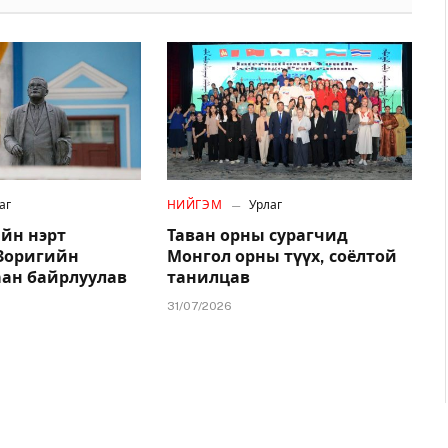
аг
НИЙГЭМ
Урлаг
йн нэрт
Таван орны сурагчид
.Зоригийн
Монгол орны түүх, соёлтой
аан байрлуулав
танилцав
31/07/2026