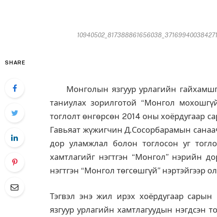
10940502_817388861656038_3716994003842718
SHARE
Монголын язгуур урлагийн гайхамшгий
таниулах зорилготой “Монгол мохошгүй
тоглолт өнгөрсөн 2014 оны хоёрдугаар с
Гавьяат жүжигчин Д.Сосорбарамын санаа
дор уламжлал болон тоглосон уг тогло
хамтлагийг нэгтгэн “Монгол” нэрийн до
нэгтгэн “Монгол төгсөшгүй” нэртэйгээр о
Тэгвэл энэ жил ирэх хоёрдугаар сарын
язгуур урлагийн хамтлагуудын нэгдсэн то