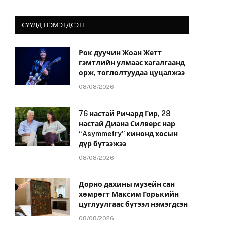
СҮҮЛД НЭМЭГДСЭН
Рок дуучин Жоан Жетт
гэмтлийн улмаас хагалгаанд
орж, тоглолтуудаа цуцалжээ
08/08/2026
76 настай Ричард Гир, 28
настай Диана Силверс нар
“Asymmetry” кинонд хосын
дүр бүтээжээ
08/08/2026
Дорно дахины музейн сан
хөмрөгт Максим Горькийн
цуглуулгаас бүтээл нэмэгдсэн
08/08/2026