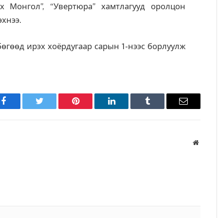
“Их Монгол”, “Увертюра” хамтлагууд оролцон
эхнээ.
бөгөөд ирэх хоёрдугаар сарын 1-нээс борлуулж
Facebook
Twitter
Pinterest
LinkedIn
Tumblr
Имэйл
Вэбса