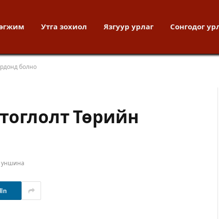
хөгжим
Утга зохиол
Язгуур урлаг
Сонгодог ур
ордонд болно
тоглолт Төрийн
т уншина
dIn