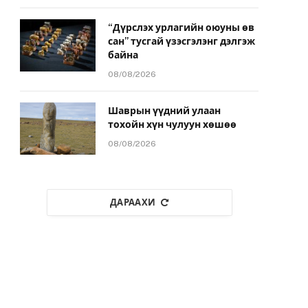
“Дүрслэх урлагийн оюуны өв
сан” тусгай үзэсгэлэнг дэлгэж
байна
08/08/2026
Шаврын үүдний улаан
тохойн хүн чулуун хөшөө
08/08/2026
ДАРААХИ