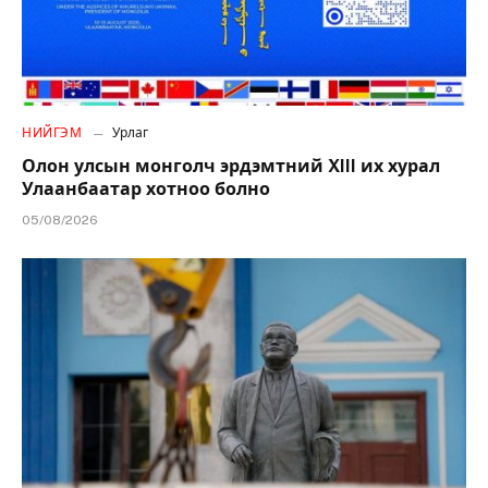
НИЙГЭМ
Урлаг
Олон улсын монголч эрдэмтний XIII их хурал
Улаанбаатар хотноо болно
05/08/2026