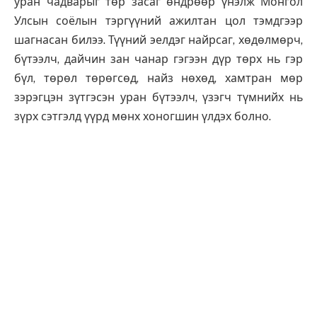
уран чадварыг төр засаг өндрөөр үнэлж Монгол
Улсын соёлын тэргүүний ажилтан цол тэмдгээр
шагнасан билээ.
Түүний эелдэг найрсаг, хөдөлмөрч,
бүтээлч, дайчин зан чанар гэгээн дүр төрх нь гэр
бүл, төрөл төрөгсөд, найз нөхөд, хамтран мөр
зэрэгцэн зүтгэсэн уран бүтээлч, үзэгч түмнийх нь
зүрх сэтгэлд үүрд мөнх хоногшин үлдэх болно.