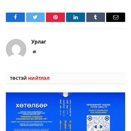
Facebook
Twitter
Pinterest
LinkedIn
Tumblr
Имэйл
Урлаг
Вэбсайт
ТӨСТЭЙ
НИЙТЛЭЛ