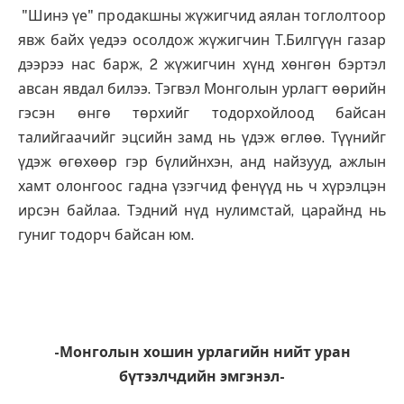
"Шинэ үе" продакшны жүжигчид аялан тоглолтоор
явж байх үедээ осолдож жүжигчин Т.Билгүүн газар
дээрээ нас барж, 2 жүжигчин хүнд хөнгөн бэртэл
авсан явдал билээ. Тэгвэл Монголын урлагт өөрийн
гэсэн өнгө төрхийг тодорхойлоод байсан
талийгаачийг эцсийн замд нь үдэж өглөө. Түүнийг
үдэж өгөхөөр гэр бүлийнхэн, анд найзууд, ажлын
хамт олонгоос гадна үзэгчид фенүүд нь ч хүрэлцэн
ирсэн байлаа. Тэдний нүд нулимстай, царайнд нь
гуниг тодорч байсан юм.
-Монголын хошин урлагийн нийт уран
бүтээлчдийн эмгэнэл-