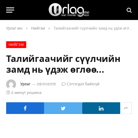
»
»
Урлаг.мн
Нийгэм
Талийгаачийг сүүлчийн замд нь үдэж өглөө…
НИЙГЭМ
Талийгаачийг сүүлчийн
замд нь үдэж өглөө…
Урлаг
28/01/2015
Сэтгэгдэл байхгүй
2 минут уншина