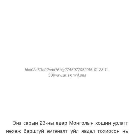
bbd02d63c92add76big2745077082015-01-28-11-
33[www.urlag.mn].png
Энэ сарын 23-ны өдөр Монголын хошин урлагт
нөхөж баршгүй эмгэнэлт үйл явдал тохиосон нь