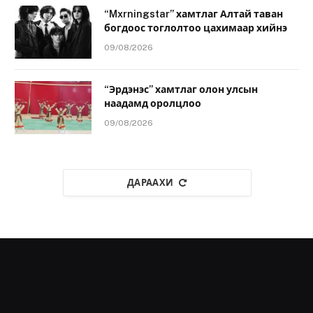
“Mxrningstar” хамтлаг Алтай таван
богдоос тоглолтоо цахимаар хийнэ
09/08/2026
“Эрдэнэс” хамтлаг олон улсын
наадамд оролцлоо
09/08/2026
ДАРААХИ