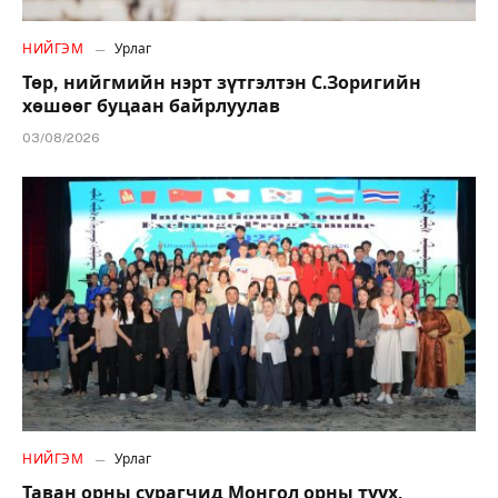
НИЙГЭМ
Урлаг
Төр, нийгмийн нэрт зүтгэлтэн С.Зоригийн
хөшөөг буцаан байрлуулав
03/08/2026
НИЙГЭМ
Урлаг
Таван орны сурагчид Монгол орны түүх,