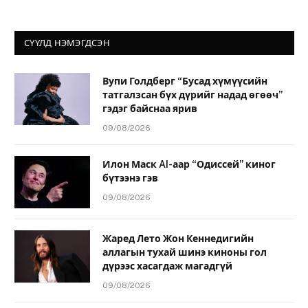
СҮҮЛД НЭМЭГДСЭН
Вупи Голдберг “Бусад хүмүүсийн
татгалзсан бүх дүрийг надад өгөөч”
гэдэг байснаа ярив
09/08/2026
Илон Маск AI-аар “Одиссей” киног
бүтээнэ гэв
09/08/2026
Жаред Лето Жон Кеннедигийн
аллагын тухай шинэ киноны гол
дүрээс хасагдаж магадгүй
09/08/2026