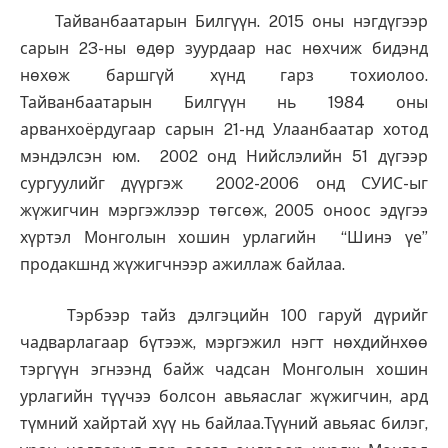
Тайванбаатарын Билгүүн. 2015 оны нэгдүгээр
сарын 23-ны өдөр зуурдаар нас нөхчиж бидэнд
нөхөж баршгүй хүнд гарз тохиолоо.
Тайванбаатарын Билгүүн нь 1984 оны
арванхоёрдугаар сарын 21-нд Улаанбаатар хотод
мэндэлсэн юм. 2002 онд Нийслэлийн 51 дүгээр
сургуулийг дүүргэж 2002-2006 онд СУИС-ыг
жүжигчин мэргэжлээр төгсөж, 2005 оноос эдүгээ
хүртэл Монголын хошин урлагийн “Шинэ үе”
продакшнд жүжигчнээр ажиллаж байлаа.
Тэрбээр тайз дэлгэцийн 100 гаруй дүрийг
чадварлагаар бүтээж, мэргэжил нэгт нөхдийнхөө
тэргүүн эгнээнд байж чадсан Монголын хошин
урлагийн түүчээ болсон авьяаслаг жүжигчин, ард
түмний хайртай хүү нь байлаа.
Түүний авьяас билэг,