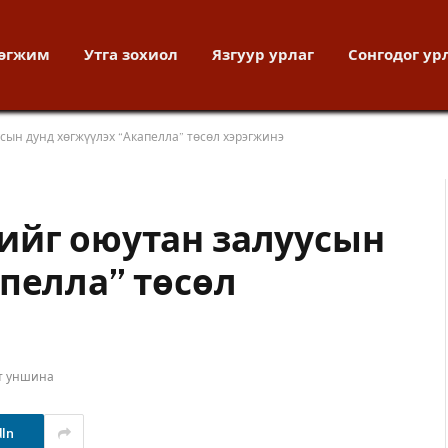
хөгжим
Утга зохиол
Язгуур урлаг
Сонгодог ур
сын дунд хөгжүүлэх “Акапелла” төсөл хэрэгжинэ
ийг оюутан залуусын
пелла” төсөл
т уншина
dIn