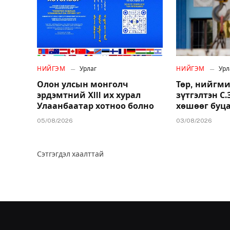
НИЙГЭМ
Урлаг
НИЙГЭМ
Урл
Олон улсын монголч
Төр, нийгми
эрдэмтний XIII их хурал
зүтгэлтэн С
Улаанбаатар хотноо болно
хөшөөг буц
05/08/2026
03/08/2026
Сэтгэгдэл хаалттай