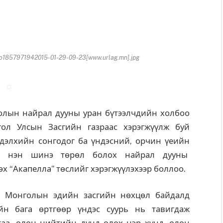
857971942015-01-29-09-23[www.urlag.mn].jpg
ын найрал дууны уран бүтээлчдийн холбоо
ол Улсын Засгийн газраас хэрэгжүүлж буй
 дэлхийн сонгодог ба үндэсний, орчин үеийн
агийн нэн шинэ төрөл болох найрал дууны
х “Акапелла” төслийг хэрэгжүүлэхээр боллоо.
онголын эдийн засгийн нөхцөл байдалд
йн бага өртгөөр үндэс суурь нь тавигдаж