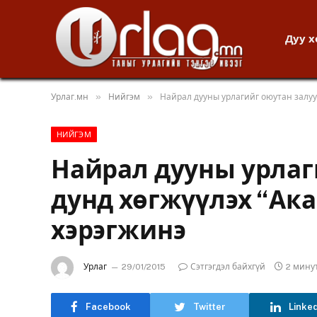
Дуу 
»
»
Урлаг.мн
Нийгэм
Найрал дууны урлагийг оюутан залуу
НИЙГЭМ
Найрал дууны урлаг
дунд хөгжүүлэх “Ака
хэрэгжинэ
Урлаг
29/01/2015
Сэтгэгдэл байхгүй
2 мину
Facebook
Twitter
Linke