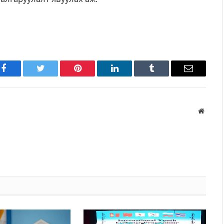
Facebook
Twitter
Pinterest
LinkedIn
Tumblr
Имэйл
Вэбса