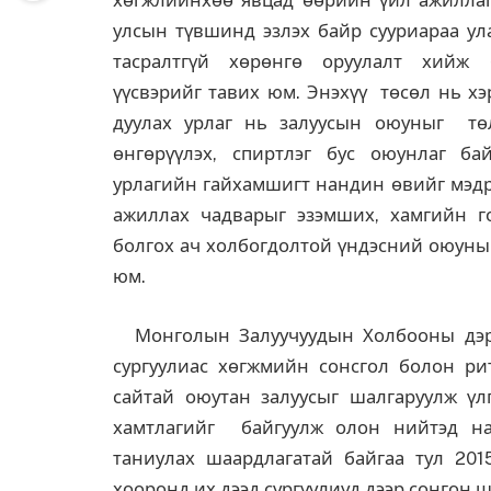
хөгжлийнхөө явцад өөрийн үйл ажиллаг
улсын түвшинд эзлэх байр сууриараа 
тасралтгүй хөрөнгө оруулалт хийж б
үүсвэрийг тавих юм. Энэхүү төсөл нь хэ
дуулах урлаг нь залуусын оюуныг т
өнгөрүүлэх, спиртлэг бус оюунлаг байх
урлагийн гайхамшигт нандин өвийг мэд
ажиллах чадварыг эзэмших, хамгийн го
болгох ач холбогдолтой үндэсний оюуны 
юм.
Монголын Залуучуудын Холбооны дэрг
сургуулиас хөгжмийн сонсгол болон рит
сайтай оюутан залуусыг шалгаруулж ү
хамтлагийг байгуулж олон нийтэд най
таниулах шаардлагатай байгаа тул 201
хооронд их дээд сургуулиуд дээр сонгон 