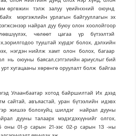
аа, олон нийтийн дунд олох нэр хүнд, олон
улам өргөжин тэлж залуу үеийнхний оюунд
айх мэргэжлийн урлагын байгууллагын эх
рэгжсэнээр найрал дуу буюу олон хоолойгоор
өлөвшүүлэх, чөлөөт цагаа үр бүтээлтэй
,зорилгодоо тууштай хүрдэг болох, дэлхийн
рэх, нэгдэн нийлж хамт олон болох, багаар
л нь оюуны баясал,сэтгэлийн ариуслыг бий
урт хугацааны хөрөнгө оруулалт болж байгаа
эд Улаанбаатар хотод байршилтай Их дээд
м сайтай, авъяастай, уран бүтээлийн идэвх
лгэр жишээ болохуйц шилдэг найрал дууны
рал дууны талаарх мэдэгдэхүүнийг олгох,
5 оны 01-р сарын 21-ээс 02-р сарын 13 -ны
шалгаруулалт явуулах аж.