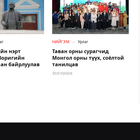
аг
НИЙГЭМ
Урлаг
йн нэрт
Таван орны сурагчид
.Зоригийн
Монгол орны түүх, соёлтой
аан байрлуулав
танилцав
31/07/2026