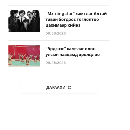
“Mxrningstar” хамтлаг Алтай
таван богдоос тоглолтоо
цахимаар хийнэ
09/08/2026
“Эрдэнэс” хамтлаг олон
улсын наадамд оролцлоо
09/08/2026
ДАРААХИ