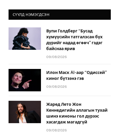
СҮҮЛД НЭМЭГДСЭН
Вупи Голдберг “Бусад
хүмүүсийн татгалзсан бүх
дүрийг надад өгөөч” гэдэг
байснаа ярив
09/08/2026
Илон Маск AI-аар “Одиссей”
киног бүтээнэ гэв
09/08/2026
Жаред Лето Жон
Кеннедигийн аллагын тухай
шинэ киноны гол дүрээс
хасагдаж магадгүй
09/08/2026