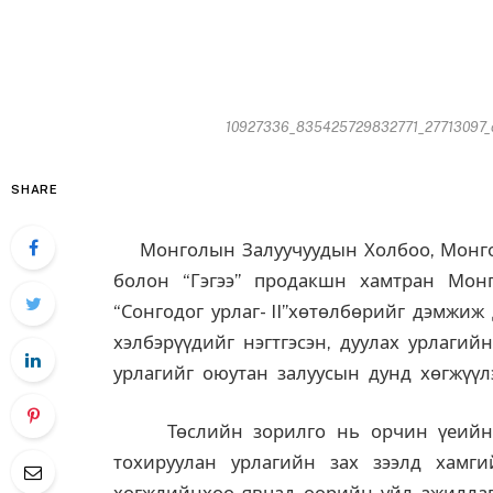
10927336_835425729832771_27713097_o1
SHARE
Монголын Залуучуудын Холбоо, Монгол
болон “Гэгээ” продакшн хамтран Монг
“Сонгодог урлаг- II”хөтөлбөрийг дэмжиж
хэлбэрүүдийг нэгтгэсэн, дуулах урл
урлагийг оюутан залуусын дунд хөгжүүлэ
Төслийн зорилго нь орчин үеийн М
тохируулан урлагийн зах зээлд хамги