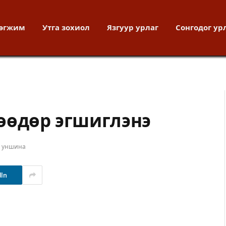
хөгжим
Утга зохиол
Язгуур урлаг
Сонгодог ур
өөдөр эгшиглэнэ
т уншина
dIn