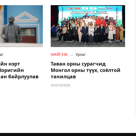
аг
НИЙГЭМ
Урлаг
йн нэрт
Таван орны сурагчид
.Зоригийн
Монгол орны түүх, соёлтой
аан байрлуулав
танилцав
31/07/2026