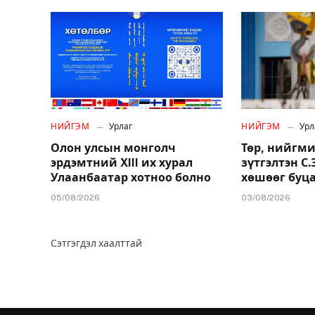
НИЙГЭМ
Урлаг
НИЙГЭМ
Урл
Олон улсын монголч
Төр, нийгми
эрдэмтний XIII их хурал
зүтгэлтэн С
Улаанбаатар хотноо болно
хөшөөг буц
05/08/2026
03/08/2026
Сэтгэгдэл хаалттай