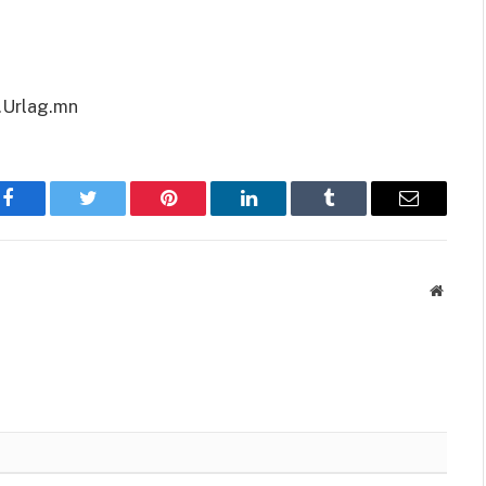
Urlag.mn
Facebook
Twitter
Pinterest
LinkedIn
Tumblr
Имэйл
Вэбса