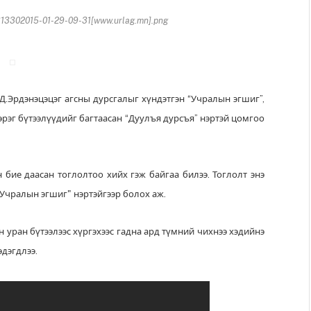
13302015-01-29-09-31[www.urlag.mn].png
Эрдэнэцэцэг агсны дурсгалыг хүндэтгэн “Учралын эгшиг”,
зэрэг бүтээлүүдийг багтаасан “Дуулъя дурсъя” нэртэй цомгоо
н бие даасан тоглолтоо хийх гэж байгаа билээ. Тоглолт
энэ
"Учралын эгшиг" нэртэйгээр болох аж.
 уран бүтээлээс хүргэхээс гадна ард түмний чихнээ хэдийнэ
эдэгдлээ.