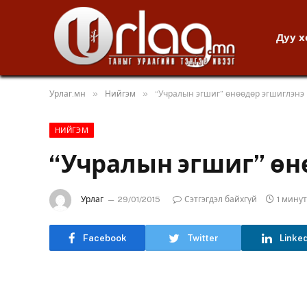
Дуу 
»
»
Урлаг.мн
Нийгэм
“Учралын эгшиг” өнөөдөр эгшиглэнэ
НИЙГЭМ
“Учралын эгшиг” өн
Урлаг
29/01/2015
Сэтгэгдэл байхгүй
1 мину
Facebook
Twitter
Linke