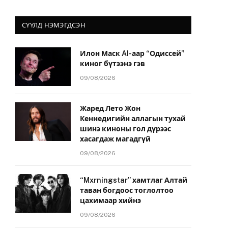
СҮҮЛД НЭМЭГДСЭН
Илон Маск AI-аар “Одиссей”
киног бүтээнэ гэв
09/08/2026
Жаред Лето Жон
Кеннедигийн аллагын тухай
шинэ киноны гол дүрээс
хасагдаж магадгүй
09/08/2026
“Mxrningstar” хамтлаг Алтай
таван богдоос тоглолтоо
цахимаар хийнэ
09/08/2026