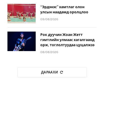
“Эрдэнэс” хамтлаг олон
улсын наадамд оролцлоо
09/08/2026
Рок дуучин Жоан Жетт
гэмтлийн улмаас хагалгаанд
орж, тоглолтуудаа цуцалжээ
08/08/2026
ДАРААХИ