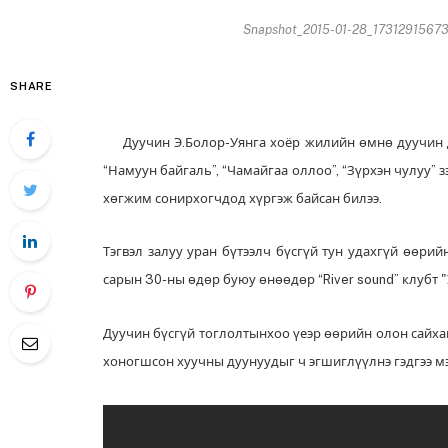
Snapshot_2015-01-28_17312915673
SHARE
Дуучин Э.Болор-Уянга хоёр жилийн өмнө дуучин Д.
“Намуун байгаль”, “Чамайгаа оллоо”, “Зүрхэн чулуу” 
хөгжим сонирхогчдод хүргэж байсан билээ.
Тэгвэл залуу уран бүтээлч бүсгүй тун удахгүй өөрий
сарын 30-ны өдөр буюу өнөөдөр “River sound” клубт 
Дуучин бүсгүй тоглолтынхоо үеэр өөрийн олон сайхан
хоногшсон хуучны дуунуудыг ч эгшиглүүлнэ гэдгээ м