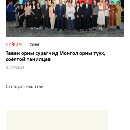
НИЙГЭМ
Урлаг
Таван орны сурагчид Монгол орны түүх,
соёлтой танилцав
31/07/2026
Сэтгэгдэл хаалттай