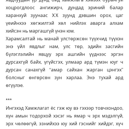
хоцрогдлоос ангижирч, дундад эриний балар
харанхуй зуунаас XX зуунд дэвшин орох, цаг
үеийнхээ хөгжилтэй хөл нийлэх аварга алхам
хийсэн нь маргашгүй үнэн юм.
Харамсалтай нь манай улстөржсөн түүхчид түүхэн
энэ үйл явдлыг нам, улс төр, эдийн засгийн
бүлэглэлийн явцуу эрх ашгийн үүднээс эргэн
дурсахгүй байх, үгүйсгэх, улмаар ард түмэн юуг ч
дурсан санахгүй “амар сайхан жарган цэнгэх”
болсныг өнгөрсөн зун харлаа. Энэ тухай ард
өгүүлэе.
***
Ингэхэд Хамжлагат ёс гэж юу вэ гэхээр товчхондоо,
хүн амын тодорхой хэсэг нь ямар ч эрх мэдэлгүй,
эрх чөлөөгүй, эзнийхээ юу хий гэснийг хийдэг, хүч