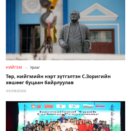
НИЙГЭМ
Урлаг
Төр, нийгмийн нэрт зүтгэлтэн С.Зоригийн
хөшөөг буцаан байрлуулав
03/08/2026