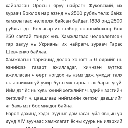
хайрласан Оросын яруу найрагч Жуковский, их
зураач Брюлов нар эзэнд нь 2500 рубль төлж байж
хамжлагаас чөлөөлж байсан байдаг. 1838 онд 2500
рубль гэдэг бол асар их төлбөр, өнөөгийнхөөр бол
250 саятай тэнцэх үнэ. Хамжлагаас чөлөөлөгдсөн
тэр залуу нь Укрианы их найрагч, зураач Тарас
Шевченко байлаа.
Хамжлагын тариачид долоо хоногт 5-6 өдрийг нь
эзнийхээ газарт ажилладаг, хичнээн зүтгэж
ажилласан ч өөрт ногдох нь нэмэгдэж, үмхдэг талх
нь арвижихгүй учир бүтээмж гарна гэж бараг үгүй.
Ийм дэг ёс нь хувь хүний хөгжлийг ч, эдийн засгийн
хөгжлийг ч, цаашлаад нийгмийн хөгжил дэвшлийг
яг бахь мэт боомилдог байна.
Европ дахинд хэдэн зууныг дамнасан үйл явцын үр
дүнд XIV зуунаас хамжлагат ёсны суурь нь илэрхий