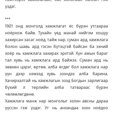
үздэг.
***
1921 онд монголд хамжлагат ёс бүрэн утгаараа
ноёрхож байв. Тухайн үед манай нийгэм хошуу
захирсан засаг ноёд, тайж нар, суман ард, хамжлага
болон шавь ард гэсэн бүтэцтэй байсан ба эхний
хоёр нь хамжлага захирах эрхтэй. Хүн амын бараг
тал хувь нь хамжлага ард байжээ. Суман ард нь
зөвхөн цэрэг, өртөө, алба өгдөг бол хамжлага нар
үүн дээр нэмээд хувь эзэндээ алба барина.
Хачирхалтай нь хамжлагын эзэд Богдын зарлигаар
бүхий л төрлийн алба татвараас бүрэн
чөлөөлөгдөнө.
Хамжлага манж нар монголыг эзлэн авсны дараа
үүссэн гэж үздэг. Уг нь анхандаа эзэн ноёдоо