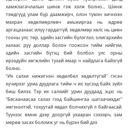
хамжлагачлалын шинж гэж хэлж болно… Шинж
тэмдгүүд улам бүр даамжирч, олон түмэн хичнээн
махран хөдөлмөрлөвч амьжиргаа нь өдрөө
аргацаахаас илүү гардаггүй, хөдөлмөр хөлс нь цөөн
тооны улс төр, эдийн засгийн бүлэглэл, олигархийн
халаас руу доллар болон гоожсон тийм нийгэм,
эдийн засгийн бүтэц бий болбол улс орны
ирээдүйн хөгжлийн тухай ямар ч найдлага байхгүй
болно.
“Их салхи нижигнэн хөдөлбөл хөдөлтүгэй” гэсэн
хүчирхэг уриа дуудлага тийм ч их хүсээд байх зүйл
биш билээ. Тэр их салхийг урин дуудаад, эцэс нь
“Бясаанаасаа салах гээд байшингаа шатаачихдаг”
эмгэнэлтэй, тохуутай явдал болчихгүй л байгаасай.
Түүнээс өмнө дээр дооргүй ухааран сэхээрч, зам
мөрөө засах боломж уг нь бүрэн бий дээ