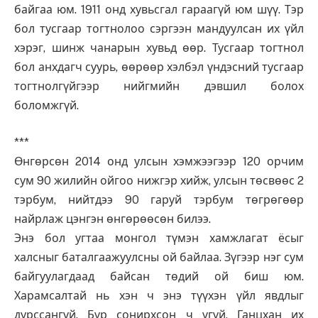
байгаа юм. 1911 онд хувьсгал гараагүй юм шүү. Тэр
бол тусгаар тогтнолоо сэргээн мандуулсан их үйл
хэрэг, шинж чанарын хувьд өөр. Тусгаар тогтнол
бол анхдагч суурь, өөрөөр хэлбэл үндэсний тусгаар
тогтнолгүйгээр нийгмийн дэвшил болох
боломжгүй.
***
Өнгөрсөн 2014 онд улсын хэмжээгээр 120 орчим
сум 90 жилийн ойгоо нижгэр хийж, улсын төсвөөс 2
тэрбум, нийтдээ 90 гаруй тэрбум төгрөгөөр
найрлаж цэнгэн өнгөрөөсөн билээ.
Энэ бол угтаа монгол түмэн хамжлагат ёсыг
халсныг баталгаажуулсны ой байлаа. Зүгээр нэг сум
байгуулагдаад байсан төдий ой биш юм.
Харамсалтай нь хэн ч энэ түүхэн үйл явдлыг
дурссангүй. Бүр сонирхсон ч үгүй. Ганцхан их