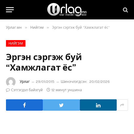
»
»
Урлаг.мн
Нийгэм
Эргэн сэргэж буй “Хамжлагат ёс”
НИЙГЭМ
Эргэн сэргэж буй
“Хамжлагат ёс”
Урлаг
29/01/2015
Шинэчлэгдсэн:
20/02/2026
Сэтгэгдэл байхгүй
12 минут уншина