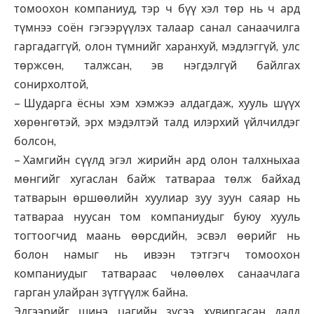
томоохон компаниуд, тэр ч бүү хэл төр нь ч ард
түмнээ соён гэгээрүүлэх талаар санал санаачилга
гаргадаггүй, олон түмнийг харанхуй, мэдлэггүй, улс
төржсөн, талжсан, эв нэгдэлгүй байлгах
сонирхолтой,
– Шударга ёсны хэм хэмжээ алдагдаж, хууль шүүх
хөрөнгөтэй, эрх мэдэлтэй талд илэрхий үйлчилдэг
болсон,
– Хамгийн сүүлд эгэл жирийн ард олон талхныхаа
мөнгийг хугаслан байж татвараа төлж байхад
татварын өршөөлийн хуулиар зуу зуун саяар нь
татвараа нуусан том компаниудыг буюу хууль
тогтоогчид маань өөрсдийн, эсвэл өөрийг нь
болон намыг нь ивээн тэтгэгч томоохон
компаниудыг татвараас чөлөөлөх санаачлага
гарган улайран зүтгүүлж байна.
Эдгээрийг шинэ цагийн зүсээ хувиргасан далд