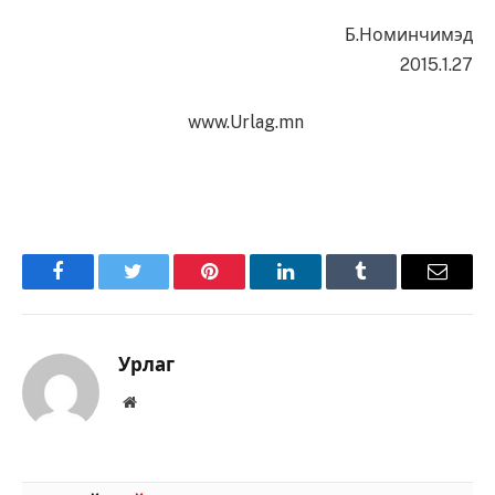
Б.Номинчимэд
2015.1.27
www.Urlag.mn
Facebook
Twitter
Pinterest
LinkedIn
Tumblr
Имэйл
Урлаг
Вэбсайт