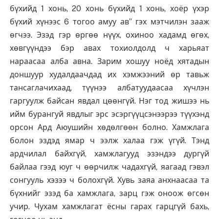
бүхийд 1 хонь, 20 хонь бүхийд 1 хонь, хоёр үхэр
бүхий хүнээс 6 тогоо амуу ав” гэх мэтчилэн зааж
өгчээ. Эзэд гэр өргөө нүүх, охиноо хадамд өгөх,
хөвгүүндээ бэр авах тохиолдолд ч харьяат
нараасаа алба авна. Зарим хошуу ноёд хятадын
доншуур худалдаачдад их хэмжээний өр тавьж
тансаглачихаад, түүнээ албатуудаасаа хүчлэн
гаргуулж байсан явдал цөөнгүй. Нэг тод жишээ нь
ийм бурангуй явдлыг эрс эсэргүүцсэнээрээ түүхэнд
орсон Ард Аюушийн хөдөлгөөн болно. Хамжлага
болон эздэд ямар ч ээлж халаа гэж үгүй. Тэнд
ардчилал байхгүй, хамжлагууд эзэндээ дургүй
байлаа гээд юуг ч өөрчилж чадахгүй, яагаад гэвэл
сонгууль хэзээ ч болохгүй. Хувь заяа анхнаасаа та
бүхнийг эзэд ба хамжлага, зарц гэж оноож өгсөн
учир. Чухам хамжлагат ёсны гарах гарцгүй бахь,