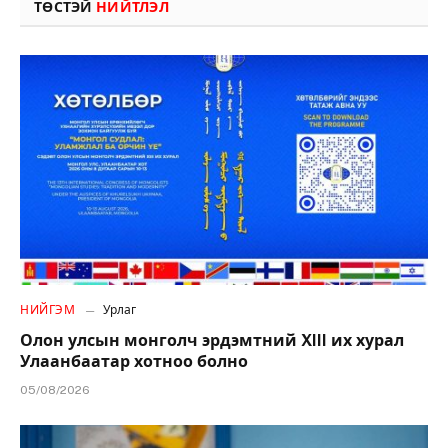
ТӨСТЭЙ
НИЙТЛЭЛ
НИЙГЭМ
Урлаг
Олон улсын монголч эрдэмтний XIII их хурал
Улаанбаатар хотноо болно
05/08/2026