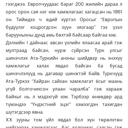
гээгджээ. Европчуудаас бараг 200 жилийн дараа л
орос орон сая нэг юм хамжлагаас хагацсан нь 1861
он. Тиймдээ ч өдий хүртэл Оросыг “Европын
бүдүүлэг хоцрогдсон зүүн хязгаар” гэх үзэл
барууныхны дунд амь бөхтэй байсаар байгаа юм.
Дэлхийн I дайнаас авсан үхлийн ялаасаа арай гэж
мултраад байсан, нурж сүйрсэн Турк улсыг
шинэчлэх Ата-Туркийн анхны шийдвэр нь энэхүү
хамжлагыг халах явдал байсан ба бусад
шинэчлэлүүд нь дагавар шинжтэй байв. Туркчүүд
Ата-Туркээ “Хайран сайхан хамжлагат ёсыг маань
үгүй болгочихсон улаан чаралба” гэж харааж
байхыг нь л мэдэхгүй юм. Тэрбээр өнөөдөр ард
түмэндээ “Үндэстний эцэг” хэмээгдэн тахигдан
шүтэгдсээр явна.
XX зууны том үйл явдал бол хүн төрөлхтөн
нийтээрээ хамжлагаас, бас колониас салсан гэж