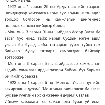
гогцоо нь энд.
– 1922 оны 1 сарын 25-ны Ардын засгийн газрын
шийдвэрээр хамжлага нарыг сум ардын нэгэн адил
тооцох болгосон нь хамжлагын дөнгөнөөс
чөлөөлөх анхны шийдвэр болов.
– Мөн оны 3 сарын 31-ны шийдвэр ёсоор Засаг ба
засаг бус ноёд, тайж нарыг бусдын нэгэн адил
улсын ба бусад алба татварын үүрэг гүйцэтгэж
байхаар буюу татварт хамрагдаж байхаар
тогтоожээ.
– Мөн оны 5 сарын 5-ны шийдвэрээр хамжлагын
эздийн хамжлага ардыг захирч байсан бүх баримт
бичгийг хураажээ.
– 1923 оны 1 сарын 5-нд “Монгол Улсын нутгийн
захиргааны дүрэм”, “Монголын олон засаг ба засаг
бус ван гүнгийн эрх хэмжээний дүрэм” батлав.
Ийнхүү хамжлагат ёс хэмээн энэ бурангуй ёсыг