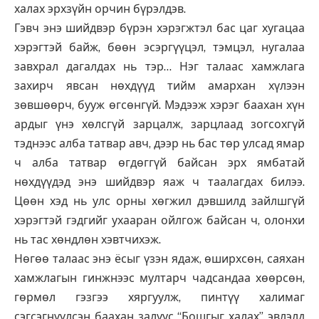
халах эрхзүйн орчин бүрэлдэв.
Гэвч энэ шийдвэр бүрэн хэрэгжтэл бас цаг хугацаа
хэрэгтэй байж, бөөн эсэргүүцэл, тэмцэл, нугалаа
завхрал дагалдах нь тэр… Нэг талаас хамжлага
захирч явсан нөхдүүд тийм амархан хүлээн
зөвшөөрч, бууж өгсөнгүй. Мэдээж хэрэг баахан хүн
ардыг үнэ хөлсгүй зарцалж, зарцлаад зогсохгүй
тэднээс алба татвар авч, дээр нь бас төр улсад ямар
ч алба татвар өгдөггүй байсан эрх ямбатай
нөхдүүдэд энэ шийдвэр яаж ч таалагдах билээ.
Цөөн хэд нь улс орны хөгжил дэвшилд зайлшгүй
хэрэгтэй гэдгийг ухааран ойлгож байсан ч, олонхи
нь тас хөндлөн хэвтчихэж.
Нөгөө талаас энэ ёсыг үзэн ядаж, өширхсөн, саяхан
хамжлагын гинжнээс мултарч чадсандаа хөөрсөн,
гөрмөл гэзгээ хяргуулж, пинтүү халимаг
сэгсэгнүүлсэн баахан залуус “Бошгыг халах” эвлэлд