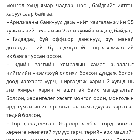
монгол хүнд ямар чадвар, нөөц байдгийг илтгэн
харуулсаар байгаа.
– Арилжааны банкнууд дахь нийт хадгаламжийн 95
хувь нь нийт хүн амын 2-хон хувийн мэдэлд байдаг,
– Гадаадад буй оффшор данснууд руу манай
дотоодын нийт бүтээгдхүүнтэй тэнцэх хэмжээний
их баялаг урсан орсон,
– Эдийн засгийн хямралын хамаг ачааллыг
нийгмийн үнэмлэхүй олонхи болсон дундаж болон
доод давхарга үүрч, ширвэгдэж, харин 2 хувьд нь
энэ хямрал харин ч ашигтай байх магадлалтай
болсон, хөрөнгөлөг хэсэгт монгол орон, монголын
ард түмэн ашиг орлогыг нь нэмэгдүүлэх хэрэгсэл
төдий болсон,
– Төр феодалжсан. Өөрөөр хэлбэл төрд зөвхөн
хөрөнгө мөнгөтэй хүмүүс гарч, төрийн эрх мэдлийг