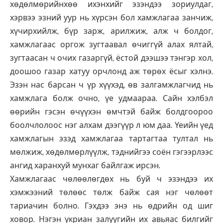
хөдөлмөрийнхөө ихэнхийг эзэндээ зориулдаг,
хэрвээ эзний уур нь хүрсэн бол хамжлагаа занчиж,
хүчирхийлж, бүр зарж, арилжиж, алж ч болдог,
хамжлагаас оргож зугтаавал өчиггүй алах ялтай,
зугтаасан ч очих газаргүй, ёстой дээшээ тэнгэр хол,
доошоо газар хатуу орчлонд аж төрөх ёсыг хэлнэ.
Эзэн нас барсан ч үр хүүхэд, өв залгамжлагчид нь
хамжлага болж очно, үе удмаараа. Сайн хэлбэл
өөрийн гэсэн өчүүхэн өмчтэй байж болдгоороо
боолчлолоос нэг алхам дээгүүр л юм даа. Үеийн үед
хамжлагын эзэд хамжлагаа тартагтаа тултал нь
мөлжиж, хөдөлмөрлүүлж, тэднийгээ соён гэгээрлээс
ангид харанхуй мунхаг байлгаж ирсэн.
Хамжлагаас чөлөөлөгдөх нь буй ч эзэндээ их
хэмжээний төлөөс төлж байж сая нэг чөлөөт
тариачин болно. Гэхдээ энэ нь өдрийн од шиг
ховор. Нэгэн укриан залуугийн их авьяас билгийг