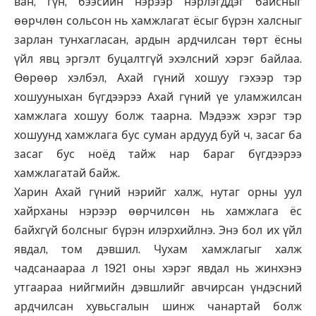
ван, гүн, бээсийн нэрээр нэрлэгддэг байсныг
өөрчлөн сольсон нь хамжлагат ёсыг бүрэн халсныг
зарлан тунхагласан, ардын ардчилсан төрт ёсны
үйл явц эргэлт буцалтгүй эхэлсний хэрэг байлаа.
Өөрөөр хэлбэл, Ахай гүний хошуу гэхээр тэр
хошууныхан бүгдээрээ Ахай гүний үе уламжилсан
хамжлага хошуу болж таарна. Мэдээж хэрэг тэр
хошуунд хамжлага бус суман ардууд буй ч, засаг ба
засаг бус ноёд тайж нар бараг бүгдээрээ
хамжлагатай байж.
Харин Ахай гүний нэрийг халж, нутаг орны уул
хайрханы нэрээр өөрчилсөн нь хамжлага ёс
байхгүй болсныг бүрэн илэрхийлнэ. Энэ бол их үйл
явдал, том дэвшил. Чухам хамжлагыг халж
чадсанаараа л 1921 оны хэрэг явдал нь жинхэнэ
утгаараа нийгмийн дэвшлийг авчирсан үндэсний
ардчилсан хувьсгалын шинж чанартай болж