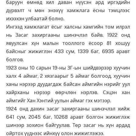
баруун өмнөд хил даван нүүсэн ард иргэдийн
дүрвэлт ч мөн энэхүү хамжлага ёсны тэмцлээс
ихээхэн улбаатай болно.
Ингээд хамжлагат ёсыг халсны хамгийн том илрэл
нь Засаг захиргааны шинэчлэл байв. 1922 онд
явуулсан хүн малын тооллого ёсоор 81 хошуу
байсныг жижиглэн 433 сум, 1339 баг, 6935 аравт
болгов.
1923 оны 10 сарын 19-ны ЗГ-ын шийдвэрээр хуучин
халх 4 аймаг, 2 хязгаарыг 5 аймаг болгоод, хуучин
ханы нэрээр дуудагдаж байсан аймгийн нэрийг уул
хайрханы нэрээр өөрчлөн нэрлэв. Сэцэн хан
аймгийг Хан Хэнтий уулын аймаг гэх мэтээр.
1924 онд дахин засаг захиргааны шинэчлэл хийж
641 сум, 2045 баг, 10268 аравт болгон жижиглэж
шинээр зохион байгуулав. Төр засаг нь хүн ардад
ойртох үүднээс ийнхүү олон жижиглэжээ.