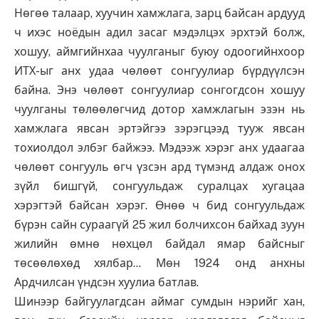
Нөгөө талаар, хуучин хамжлага, зарц байсан ардууд
ч ихэс ноёдын адил засаг мэдэлцэх эрхтэй болж,
хошуу, аймгийнхаа чуулганыг буюу одоогийнхоор
ИТХ-ыг анх удаа чөлөөт сонгуулиар бүрдүүлсэн
байна. Энэ чөлөөт сонгуулиар сонгогдсон хошуу
чуулганы төлөөлөгчид дотор хамжлагын эзэн нь
хамжлага явсан эртэйгээ зэрэгцээд тууж явсан
тохиолдол элбэг байжээ. Мэдээж хэрэг анх удаагаа
чөлөөт сонгууль өгч үзсэн ард түмэнд алдаж онох
зүйл бишгүй, сонгуульдаж суралцах хугацаа
хэрэгтэй байсан хэрэг. Өнөө ч бид сонгуульдаж
бүрэн сайн сураагүй 25 жил болчихсон байхад зуун
жилийн өмнө нөхцөл байдал ямар байсныг
төсөөлөхөд хялбар… Мөн 1924 онд анхны
Ардчилсан үндсэн хуулиа батлав.
Шинээр байгуулагдсан аймаг сумдын нэрийг хан,