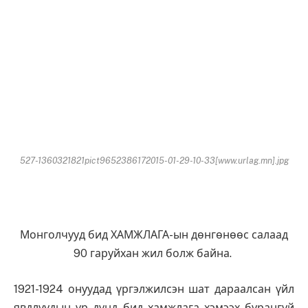
527-1360321821pict9652386172015-01-29-10-33[www.urlag.mn].jpg
Монголчууд бид ХАМЖЛАГА-ын дөнгөнөөс салаад
90 гаруйхан жил болж байна.
1921-1924 онуудад үргэлжилсэн шат дараалсан үйл
явдлуудын үр дүнд бид хамжлага хэмээх бурангуй