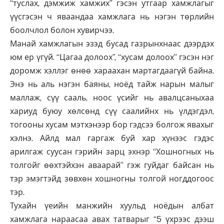
“туслах, дэмжиж хамжих” гэсэн утгаар хамжлагыг
үүсгэсэн ч яваандаа хамжлага нь нэгэн төрлийн
боолчлол болон хувирчээ.
Манай хамжлагын эзэд бусад газрынхнаас дээрдэх
юм ер үгүй. “Цагаа долоох”, “хусам долоох” гэсэн нэг
доромж хэллэг өнөө хараахан мартагдаагүй байна.
Энэ нь аль нэгэн баяны, ноёд тайж нарын малыг
маллаж, сүү сааль, ноос үсийг нь авалцсаныхаа
хариуд буюу хөлсөнд сүү саалийнх нь үлдэгдэл,
тогооны хусам мэтхэнээр бор гэдсээ болгож явахыг
хэлнэ. Айлд мал гаргаж буй хар хүнээс гэдэс
арилгаж суусан гэрийн зарц эхнэр “Хошногных нь
толгойг өөхтэйхэн аваарай” гэж гуйдаг байсан нь
тэр эмэгтэйд зөвхөн хошногны толгой ногддогоос
тэр.
Тухайн үеийн манжийн хуульд ноёдын албат
хамжлага нараасаа авах татварыг “5 үхрээс дээш