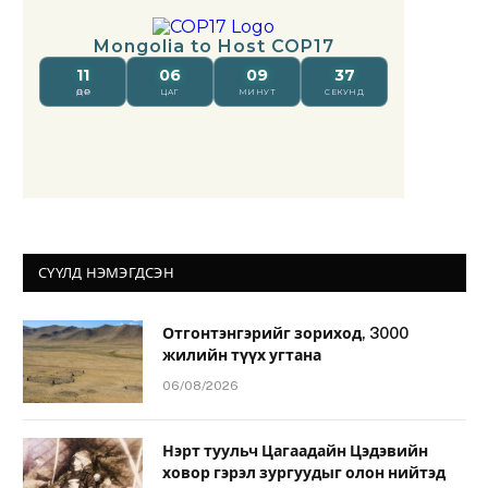
СҮҮЛД НЭМЭГДСЭН
Отгонтэнгэрийг зориход, 3000
жилийн түүх угтана
06/08/2026
Нэрт туульч Цагаадайн Цэдэвийн
ховор гэрэл зургуудыг олон нийтэд