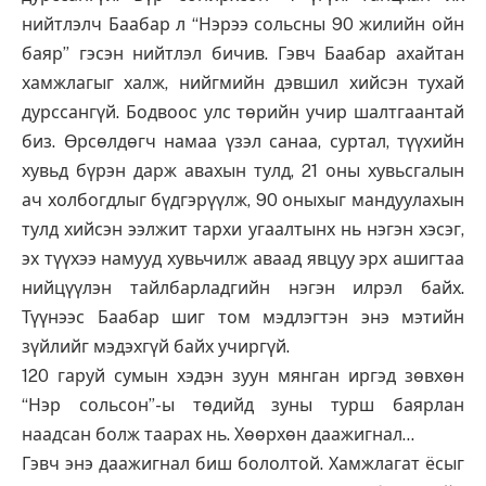
нийтлэлч Баабар л “Нэрээ сольсны 90 жилийн ойн
баяр” гэсэн нийтлэл бичив. Гэвч Баабар ахайтан
хамжлагыг халж, нийгмийн дэвшил хийсэн тухай
дурссангүй. Бодвоос улс төрийн учир шалтгаантай
биз. Өрсөлдөгч намаа үзэл санаа, суртал, түүхийн
хувьд бүрэн дарж авахын тулд, 21 оны хувьсгалын
ач холбогдлыг бүдгэрүүлж, 90 оныхыг мандуулахын
тулд хийсэн ээлжит тархи угаалтынх нь нэгэн хэсэг,
эх түүхээ намууд хувьчилж аваад явцуу эрх ашигтаа
нийцүүлэн тайлбарладгийн нэгэн илрэл байх.
Түүнээс Баабар шиг том мэдлэгтэн энэ мэтийн
зүйлийг мэдэхгүй байх учиргүй.
120 гаруй сумын хэдэн зуун мянган иргэд зөвхөн
“Нэр сольсон”-ы төдийд зуны турш баярлан
наадсан болж таарах нь. Хөөрхөн даажигнал…
Гэвч энэ даажигнал биш бололтой. Хамжлагат ёсыг