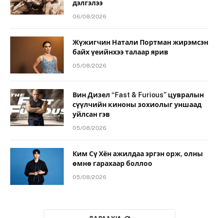
дэлгэлээ
06/08/2026
Жүжигчин Натали Портман жирэмсэн
байх үеийнхээ талаар ярив
05/08/2026
Вин Дизел “Fast & Furious” цувралын
сүүлчийн киноны зохиолыг уншаад
уйлсан гэв
05/08/2026
Ким Сү Хён ажилдаа эргэн орж, олны
өмнө гарахаар боллоо
05/08/2026