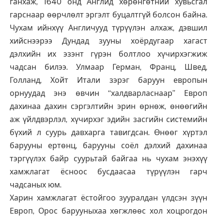
ганхаж, 1640 онд Англид хөрөнгөтний хувьсгал
гарснаар өөрчлөлт эргэлт буцалтгүй болсон байна.
Чухам ийнхүү Англичууд түрүүлэн алхаж, дэвшил
хийснээрээ Дундад зууны хоёрдугаар хагаст
дэлхийн их эзэнт гүрэн болтлоо хүчирхэгжиж
чадсан билээ. Улмаар Герман, Франц, Швед,
Голланд, Хойт Итали зэрэг баруун европын
орнуудад энэ өвчин “халдварласнаар” Европ
дахинаа дахин сэргэлтийн эрин өрнөж, өнөөгийн
аж үйлдвэрлэл, хүчирхэг эдийн засгийн системийн
бүхий л суурь давхарга тавигдсан. Өнөөг хүртэл
барууны ертөнц, барууны соёл дэлхий дахинаа
тэргүүлэх байр суурьтай байгаа нь чухам энэхүү
хамжлагат ёсноос бусдаасаа түрүүлэн гарч
чадсаных юм.
Харин хамжлагат ёстойгоо зууралдан үлдсэн зүүн
Европ, Орос барууныхаа хөгжлөөс хол хоцрогдон