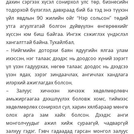
дахин сэргээх хүсэл сонирхол улс төр, бизнесийн
тодорхой бүлэглэл, давхраад бий ба тэд энэ түүхэн
үйл явдлын 90 жилийн ойг “Нэр сольсон” төдий
утга агуулгатай болгон дүйвүүлэн өнгөрөөхийг
хүссэн юм биш байгаа. Ингэж сэжиглэх үндэслэл
хангалттай байна. Тухайлбал,
– Нийгмийн доторхи баян ядуугийн ялгаа улам
ихэссэн, нэг талаас дээдэс нь доодсоо хүний зэрэгт
үл үзэн гадуурхах, нөгөө талаас доодос нь дээдсээ
үзэн ядах, зэрэг зиндаачлах, ангичлах хандлага
илэрхий ажиглагдах болсон,
– Залуус хичнээн хичээж хөдөлмөрлөвч
амьжиргаагаа дээшлүүлэх боловж хомс, тиймээс
хөдөлмөрлөх сонирхол сул, харин хялбараар мөнгө
олох арга зам хайх болсон. Дээдэс анги
монголчуудыг ажил хийж сураагүй, чадваргүй
залхуу гэдэг. Гэвч гадаадад гарсан монгол залуус