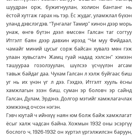
шуудран орж, бужигнуулан, холион бантанг нь
ёстой хутгаж гарах нь тэр. Ёс жудаг, уламжлал бүхэн
уланд дэвслэгдэв. “Тунгалаг Тамир” кинон дээр морь
унаж, өнгө бүтэн дээл өмссөн Галсан таг согтуу
Итгэлт баян дээр давхин ирээд “Чи муу Фийдаал,
чамайг миний цусыг сорж байсан хувалз мөн гэж
улаан хувьсгалч Жамц гуай надад хэлсэн” хэмээн
ташуураа гозолзуулан, шүлсээ үсчүүлэн агсам
тавьж байдаг даа. Чухам Галсан л хэлж буйгаас биш
уг нь их үнэн үг л дээ. Гэхдээ, Итгэлт хууль ёсны
хамжлагын эзэн биш, суман эр боловч эр сайнд
Галсан, Дулам, Эрдэнэ, Долгор мэтийг хамжлагачлах
хэмжээнд очсон нэгэн.
Гэвч юутай ч ийнхүү наян юм болж байж хамжлагат
ёсыг халж чадсан байна. Хожмын 1932 оны эсэргүү
бослого ч, 1926-1932 он хүртэл үргэлжилсэн баруун,