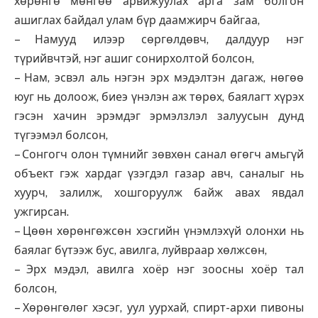
хөрөнгө мөнгөө арвижуулах арга зам болгон
ашиглах байдал улам бүр даамжирч байгаа,
– Намууд илээр сөргөлдөвч, далдуур нэг
түрийвчтэй, нэг ашиг сонирхолтой болсон,
– Нам, эсвэл аль нэгэн эрх мэдэлтэн дагаж, нөгөө
юуг нь долоож, биеэ үнэлэн аж төрөх, баялагт хүрэх
гэсэн хачин эрэмдэг эрмэлзлэл залуусын дунд
түгээмэл болсон,
– Сонгогч олон түмнийг зөвхөн санал өгөгч амьгүй
объект гэж хардаг үзэгдэл газар авч, саналыг нь
хуурч, залилж, хошгоруулж байж авах явдал
ужгирсан.
– Цөөн хөрөнгөжсөн хэсгийн үнэмлэхүй олонхи нь
баялаг бүтээж бус, авилга, луйвраар хөлжсөн,
– Эрх мэдэл, авилга хоёр нэг зоосны хоёр тал
болсон,
– Хөрөнгөлөг хэсэг, уул уурхай, спирт-архи пивоны