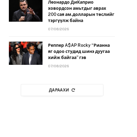
Леонардо ДиКаприо
ховордсон амьтдыг аврах
200 сая ам.долларын төслийг
тэргүүлж байна
07/08/2026
Реппер A$AP Rocky “Рианна
яг одоо студид шинэ дуугаа
хийж байгаа” гэв
07/08/2026
ДАРААХИ