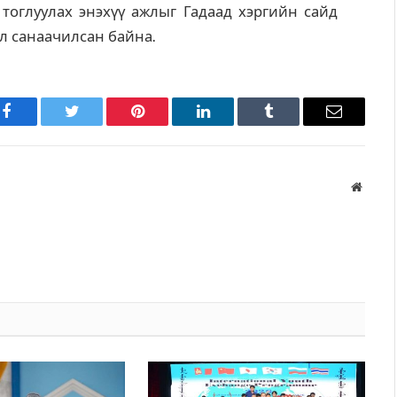
оглуулах энэхүү ажлыг Гадаад хэргийн сайд
л санаачилсан байна.
Facebook
Twitter
Pinterest
LinkedIn
Tumblr
Имэйл
Вэбса