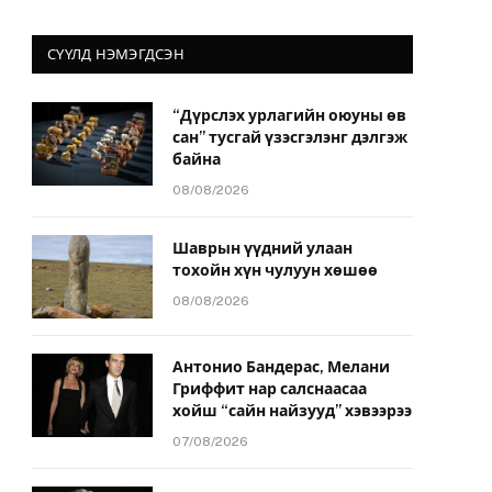
СҮҮЛД НЭМЭГДСЭН
“Дүрслэх урлагийн оюуны өв
сан” тусгай үзэсгэлэнг дэлгэж
байна
08/08/2026
Шаврын үүдний улаан
тохойн хүн чулуун хөшөө
08/08/2026
Антонио Бандерас, Мелани
Гриффит нар салснаасаа
хойш “сайн найзууд” хэвээрээ
07/08/2026