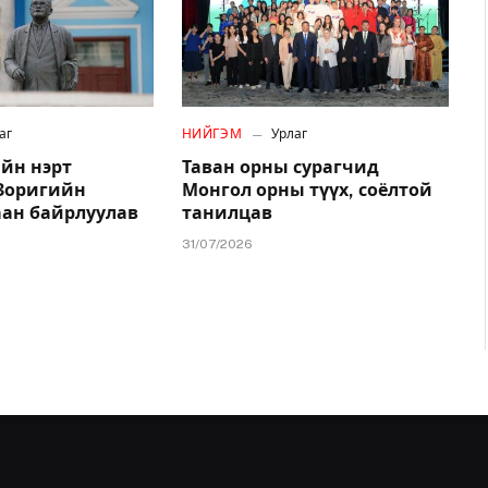
аг
НИЙГЭМ
Урлаг
йн нэрт
Таван орны сурагчид
.Зоригийн
Монгол орны түүх, соёлтой
аан байрлуулав
танилцав
31/07/2026