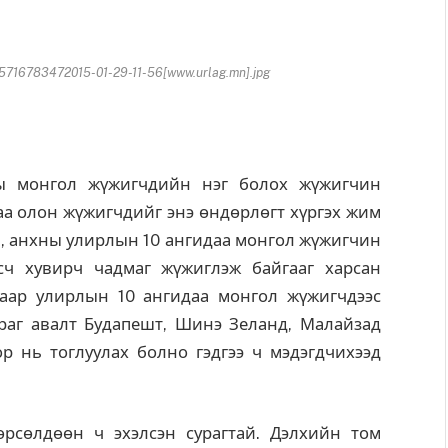
716783472015-01-29-11-56[www.urlag.mn].jpg
монгол жүжигчдийн нэг болох жүжигчин
аа олон жүжигчдийг энэ өндөрлөгт хүргэх жим
л, анхны улирлын 10 ангидаа монгол жүжигчин
сч хувирч чадмаг жүжиглэж байгааг харсан
гаар улирлын 10 ангидаа монгол жүжигчдээс
ураг авалт Будапешт, Шинэ Зеланд, Малайзад
 нь тоглуулах болно гэдгээ ч мэдэгдчихээд
өлдөөн ч эхэлсэн сурагтай. Дэлхийн том