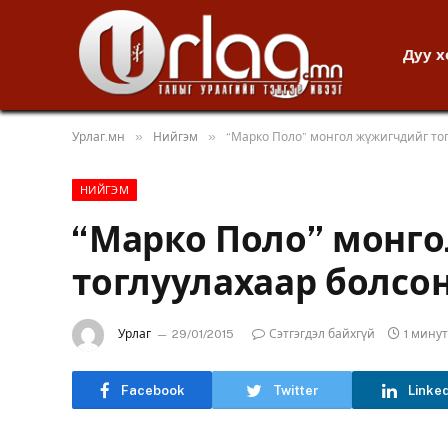
Дуу 
»
»
Урлаг.мн
Нийгэм
“Марко Поло” монгол жүжигчдийг тог
НИЙГЭМ
“Марко Поло” монг
тоглуулахаар болсон
Урлаг
29/01/2015
Сэтгэгдэл байхгүй
1 мину
Facebook
Twitter
Linke