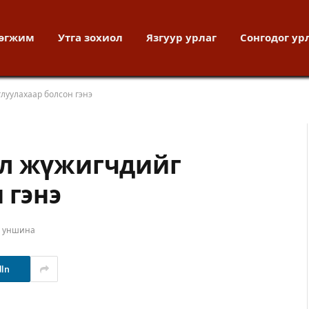
хөгжим
Утга зохиол
Язгуур урлаг
Сонгодог ур
луулахаар болсон гэнэ
ол жүжигчдийг
 гэнэ
т уншина
dIn