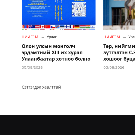
НИЙГЭМ
Урлаг
НИЙГЭМ
Урл
Олон улсын монголч
Төр, нийгми
эрдэмтний XIII их хурал
зүтгэлтэн С
Улаанбаатар хотноо болно
хөшөөг буц
05/08/2026
03/08/2026
Сэтгэгдэл хаалттай