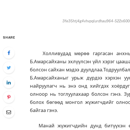
3fe35htj4g4vhvpqlurdhau964-522x6005
SHARE
Холливудад мөрөө гаргасан анхны 
Б.Амарсайханы эхлүүлсэн үйл хэрэг цааш
болсон сайхан мэдээ дуулдлаа.Тодруулба
Б.Амарсайханыг урьж дүрдээ хэрхэн уу
найруулагч нь энэ онд хийгдэх хоёрду
олноор нь тоглуулахаар болсон гэнэ. З
болох бөгөөд монгол жүжигчдийг олноор
байгаа гэнэ.
Манай жүжигчдийн дунд битүүхэн өрс