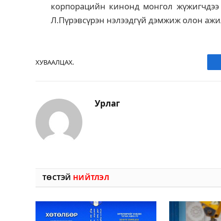
корпорацийн кинонд монгол жүжигчдээ т
Л.Пүрэвсүрэн нэлээдгүй дэмжиж олон ажи
ХУВААЛЦАХ.
Урлаг
ТӨСТЭЙ
НИЙТЛЭЛ