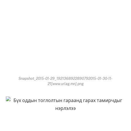
Snapshot_2015-01-29_1921368922890792015-01-30-11-
21[www.urlag.mn].png