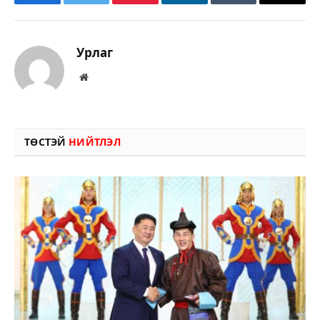
Facebook
Twitter
Pinterest
LinkedIn
Tumblr
Имэйл
Урлаг
Вэбсайт
ТӨСТЭЙ
НИЙТЛЭЛ