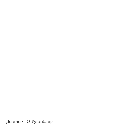
Довтлогч: О.Ууганбаяр