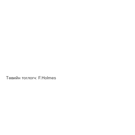
Төвийн тоглогч: F.Holmes