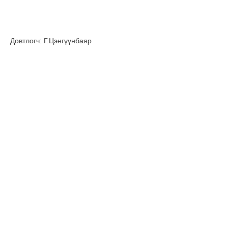
Довтлогч: Г.Цэнгүүнбаяр