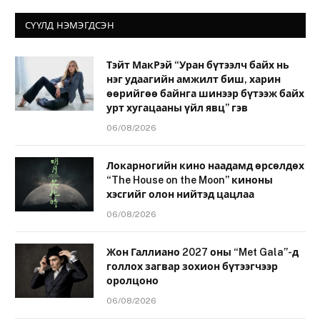
СҮҮЛД НЭМЭГДСЭН
Тэйт МакРэй “Уран бүтээлч байх нь
нэг удаагийн амжилт биш, харин
өөрийгөө байнга шинээр бүтээж байх
урт хугацааны үйл явц” гэв
06/08/2026
Локарногийн кино наадамд өрсөлдөх
“The House on the Moon” киноны
хэсгийг олон нийтэд цацлаа
06/08/2026
Жон Галлиано 2027 оны “Met Gala”-д
голлох загвар зохион бүтээгчээр
оролцоно
06/08/2026