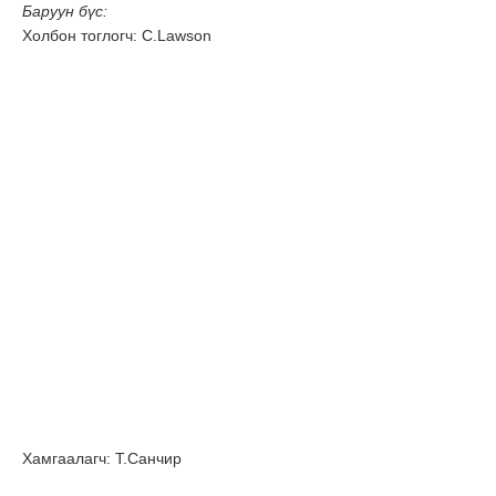
Баруун бүс:
Холбон тоглогч: C.Lawson
Хамгаалагч: Т.Санчир