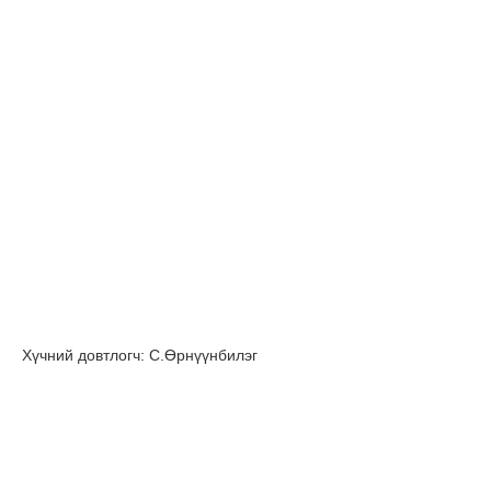
Хүчний довтлогч: С.Өрнүүнбилэг