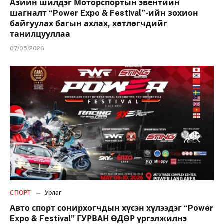
Азийн шилдэг Моторспортын эвентийн
шагналт “Power Expo & Festival”-ийн зохион
байгуулах багын ахлах, хөтлөгчдийг
танилцууллаа
07/05/2026
СПОРТ
Урлаг
Авто спорт сонирхогчдын хүсэн хүлээдэг “Power
Expo & Festival” ГУРВАН ӨДӨР үргэлжилнэ