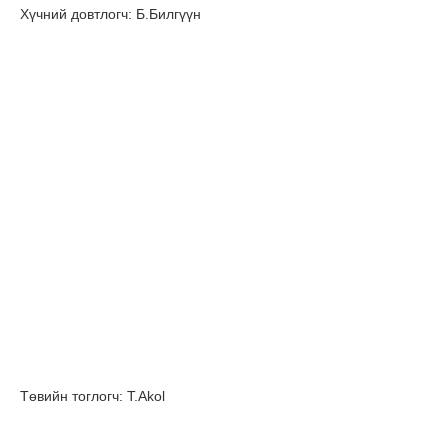
Хүчний довтлогч: Б.Билгүүн
Төвийн тоглогч: T.Akol