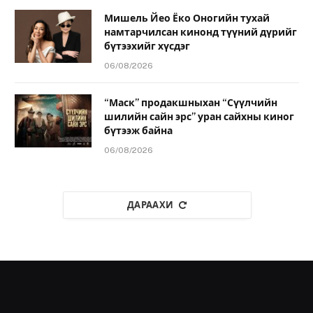
Мишель Йео Ёко Оногийн тухай
намтарчилсан кинонд түүний дүрийг
бүтээхийг хүсдэг
06/08/2026
“Маск” продакшныхан “Сүүлчийн
шилийн сайн эрс” уран сайхны киног
бүтээж байна
06/08/2026
ДАРААХИ