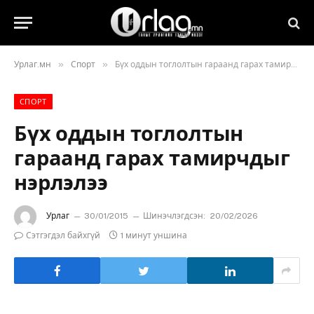
»
»
Урлаг.мн
Спорт
Бүх оддын тоглолтын гараанд гарах тамирчдыг нэрлэлээ
СПОРТ
Бүх оддын тоглолтын
гараанд гарах тамирчдыг
нэрлэлээ
Урлаг
30/01/2015
Шинэчлэгдсэн:
20/02/2026
Сэтгэгдэл байхгүй
1 минут уншина