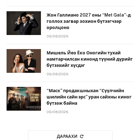
Жон Галлиано 2027 оны “Met Gala”-д
голлох загвар зохион бүтээгчээр
оролцоно
06/08/2026
Мишель Йео Ёко Оногийн тухай
намтарчилсан кинонд түүний дүрийг
бүтээхийг хүсдэг
06/08/2026
“Маск” продакшныхан “Сүүлчийн
шилийн сайн эрс” уран сайхны киног
бүтээж байна
06/08/2026
ДАРААХИ