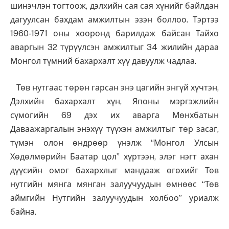
шинэчлэн тогтоож, дэлхийн сая сая хүнийг байлдан
дагуулсан бахдам амжилтын эзэн боллоо. Тэртээ
1960-1971 оны хооронд барилдаж байсан Тайхо
аваргын 32 түрүүлсэн амжилтыг 34 жилийн дараа
Монгол түмний бахархалт хүү давуулж чадлаа.
Төв нутгаас төрөн гарсан энэ цагийн энгүй хүчтэн,
Дэлхийн бахархалт хүн, Японы мэргэжлийн
сүмогийн 69 дэх их аварга Мөнхбатын
Даваажаргалын энэхүү түүхэн амжилтыг төр засаг,
түмэн олон өндрөөр үнэлж “Монгол Улсын
Хөдөлмөрийн Баатар цол” хүртээн, элэг нэгт ахан
дүүсийн омог бахархлыг мандааж өгөхийг Төв
нутгийн мянга мянган залуучуудын өмнөөс “Төв
аймгийн Нутгийн залуучуудын холбоо” уриалж
байна.