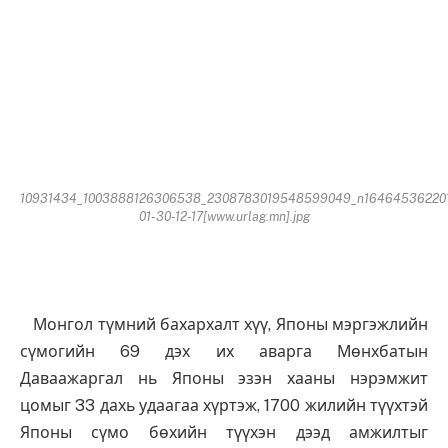
10931434_1003888126306538_2308783019548599049_n16464536220
01-30-12-17[www.urlag.mn].jpg
Монгол түмний бахархалт хүү, Японы мэргэжлийн
сүмогийн 69 дэх их аварга Мөнхбатын
Даваажаргал нь Японы эзэн хааны нэрэмжит
цомыг 33 дахь удаагаа хүртэж, 1700 жилийн түүхтэй
Японы сүмо бөхийн түүхэн дээд амжилтыг