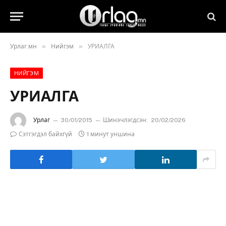
»
»
Урлаг.мн
Нийгэм
УРИАЛГА
НИЙГЭМ
УРИАЛГА
Урлаг
30/01/2015
Шинэчлэгдсэн:
20/02/2026
Сэтгэгдэл байхгүй
1 минут уншина