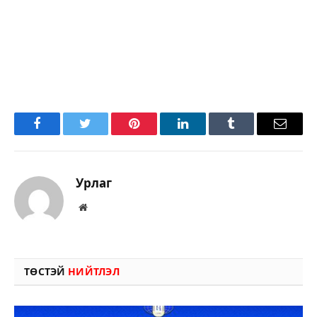
Facebook
Twitter
Pinterest
LinkedIn
Tumblr
Имэйл
Урлаг
Вэбсайт
ТӨСТЭЙ
НИЙТЛЭЛ