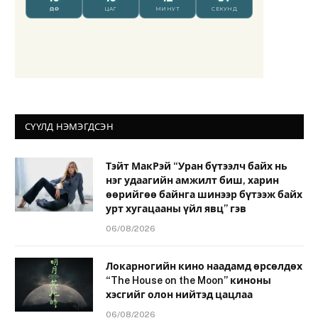
СҮҮЛД НЭМЭГДСЭН
Тэйт МакРэй “Уран бүтээлч байх нь
нэг удаагийн амжилт биш, харин
өөрийгөө байнга шинээр бүтээж байх
урт хугацааны үйл явц” гэв
06/08/2026
Локарногийн кино наадамд өрсөлдөх
“The House on the Moon” киноны
хэсгийг олон нийтэд цацлаа
06/08/2026