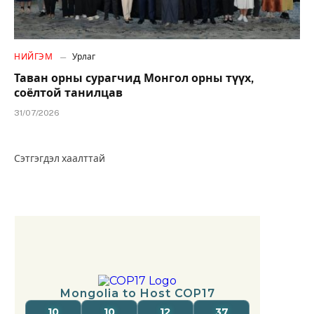
НИЙГЭМ
Урлаг
Таван орны сурагчид Монгол орны түүх,
соёлтой танилцав
31/07/2026
Сэтгэгдэл хаалттай