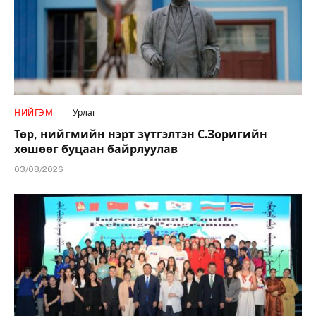
НИЙГЭМ
Урлаг
Төр, нийгмийн нэрт зүтгэлтэн С.Зоригийн
хөшөөг буцаан байрлуулав
03/08/2026