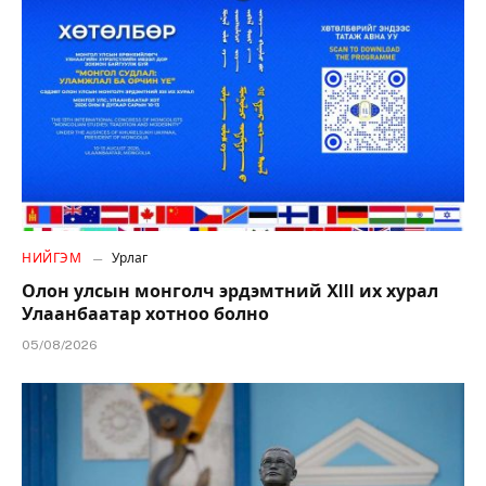
НИЙГЭМ
Урлаг
Олон улсын монголч эрдэмтний XIII их хурал
Улаанбаатар хотноо болно
05/08/2026