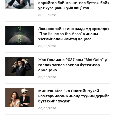
өөрийгөө байнга шинээр бүтээж байх
урт хугацааны үйл явц” гэв
06/08/2026
Локарногийн кино наадамд өрсөлдөх
“The House on the Moon” киноны
хэсгийг олон нийтэд цацлаа
06/08/2026
Жон Галлиано 2027 оны “Met Gala”-д
голлох загвар зохион бүтээгчээр
оролцоно
06/08/2026
Мишель Йео Ёко Оногийн тухай
намтарчилсан кинонд түүний дүрийг
бүтээхийг хүсдэг
06/08/2026