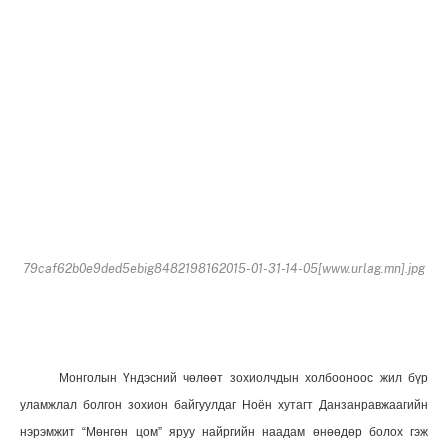
79caf62b0e9ded5ebig8482198162015-01-31-14-05[www.urlag.mn].jpg
Монголын Үндэсний чөлөөт зохиолчдын холбооноос жил бүр
уламжлал болгон зохион байгуулдаг Ноён хутагт Данзанравжаагийн
нэрэмжит “Мөнгөн цом” яруу найргийн наадам өнөөдөр болох гэж