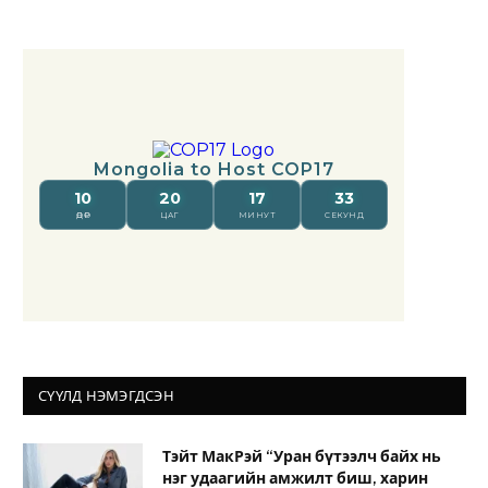
СҮҮЛД НЭМЭГДСЭН
Тэйт МакРэй “Уран бүтээлч байх нь
нэг удаагийн амжилт биш, харин