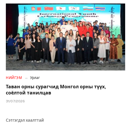
НИЙГЭМ
Урлаг
Таван орны сурагчид Монгол орны түүх,
соёлтой танилцав
31/07/2026
Сэтгэгдэл хаалттай