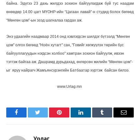
байна.
Эдүгээ 23 дахь жилдээ зохион байгуулагдаж буй тус наадам
өнөөдөр 14.00 цагт МҮОНР-ийн “Цагаан лавай”-н студид болох бөгөөд
“Мөнгөн цом”-ын эзэд шагналаа гардах аж.
Энэ удаагийн наадмаар 2014 онд хэвлэгдсэн шилдэг бүтээлд "Мөнгөн
цом" олгох бөгөөд "Ноён хутагт" сан, "Говийг хөгжүүлэх төрийн бус
байгууллагуудын нэгдсэн холбоо" хамтран зохион байгуулж, ивээн
тэтгэж байгаа аж. Дашрамд дурьдахад, өнгөрсөн жилийн “Мөнгөн цом”-
ыг яруу найрагч Жамъянсүрэнгийн Батбаатар хүртэж байсан билээ.
www.Urlag.mn
Facebook
Twitter
Pinterest
LinkedIn
Tumblr
Имэйл
Урлаг