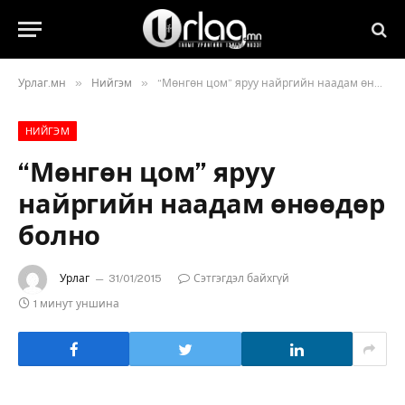
»
»
Урлаг.мн
Нийгэм
“Мөнгөн цом” яруу найргийн наадам өнөөдөр болно
НИЙГЭМ
“Мөнгөн цом” яруу
найргийн наадам өнөөдөр
болно
Урлаг
31/01/2015
Сэтгэгдэл байхгүй
1 минут уншина