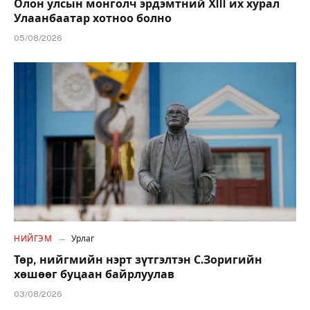
Олон улсын монголч эрдэмтний XIII их хурал
Улаанбаатар хотноо болно
05/08/2026
НИЙГЭМ
Урлаг
Төр, нийгмийн нэрт зүтгэлтэн С.Зоригийн
хөшөөг буцаан байрлуулав
03/08/2026