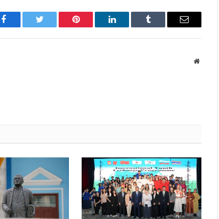
Facebook
Twitter
Pinterest
LinkedIn
Tumblr
Имэйл
Вэбса