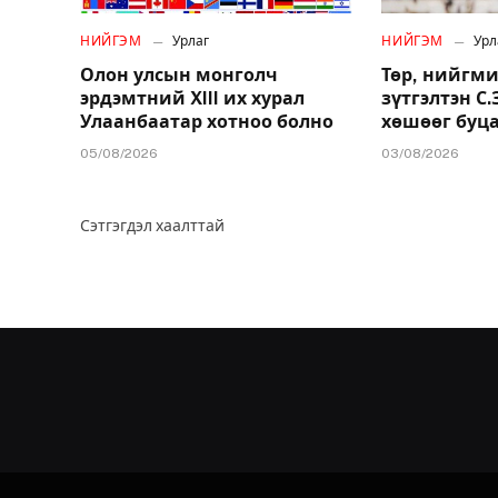
НИЙГЭМ
Урлаг
НИЙГЭМ
Урл
Олон улсын монголч
Төр, нийгми
эрдэмтний XIII их хурал
зүтгэлтэн С
Улаанбаатар хотноо болно
хөшөөг буц
05/08/2026
03/08/2026
Сэтгэгдэл хаалттай