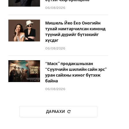
06/08/2026
Мишель Йео Ёко Оногийн
тухай намтарчилсан кинонд
түүний дүрийг бүтээхийг
хүсдэг
06/08/2026
“Маск” продакшныхан
“Сүүлчийн шилийн сайн эрс”
уран сайхны киног бүтээж
байна
06/08/2026
ДАРААХИ