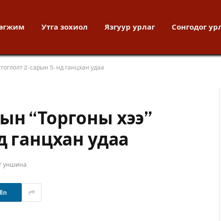
хөгжим
Утга зохиол
Язгуур урлаг
Сонгодог ур
 тоглолт 2-сарын 5-нд ганцхан удаа
ын “Торгоны хээ”
д ганцхан удаа
т уншина
dIn