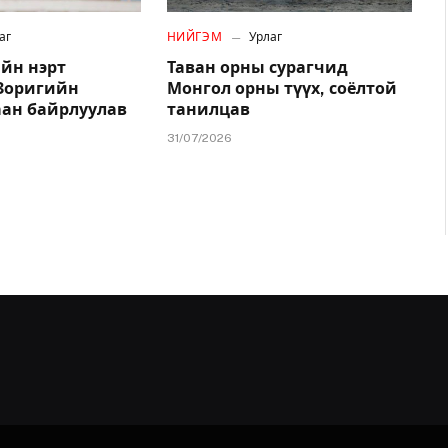
аг
НИЙГЭМ
Урлаг
йн нэрт
Таван орны сурагчид
.Зоригийн
Монгол орны түүх, соёлтой
аан байрлуулав
танилцав
31/07/2026