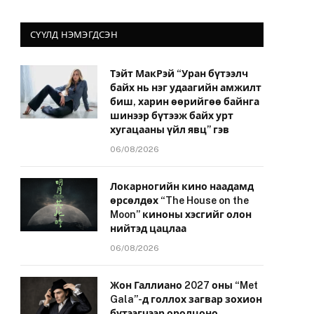
СҮҮЛД НЭМЭГДСЭН
Тэйт МакРэй “Уран бүтээлч
байх нь нэг удаагийн амжилт
биш, харин өөрийгөө байнга
шинээр бүтээж байх урт
хугацааны үйл явц” гэв
06/08/2026
Локарногийн кино наадамд
өрсөлдөх “The House on the
Moon” киноны хэсгийг олон
нийтэд цацлаа
06/08/2026
Жон Галлиано 2027 оны “Met
Gala”-д голлох загвар зохион
бүтээгчээр оролцоно