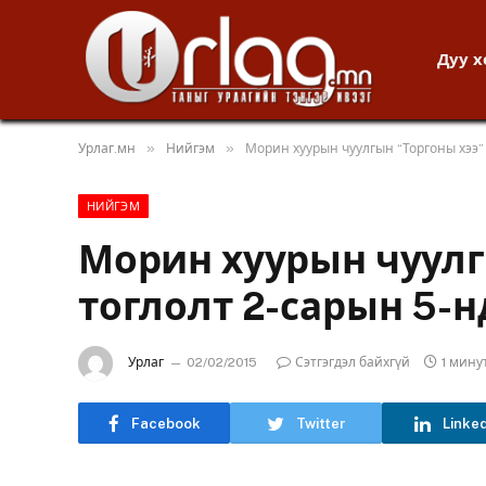
Дуу 
»
»
Урлаг.мн
Нийгэм
Морин хуурын чуулгын “Торгоны хээ”
НИЙГЭМ
Морин хуурын чуулг
тоглолт 2-сарын 5-н
Урлаг
02/02/2015
Сэтгэгдэл байхгүй
1 мину
Facebook
Twitter
Linke