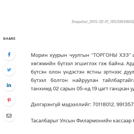
Snapshot_2015-02-01_18530648602
SHARE
Морин хуурын чуулгын “ТОРГОНЫ ХЭЭ” ц
хөгжмийн бүтээл эгшиглэх гэж байна. Ар
бүтсэн олон үндэстэн ястны эртнээс ду
бүтээл болгон найруулан тайлбартай
танхимд 02 сарын 05-нд 19 цагт ганцхан у
Дэлгэрэнгүй мэдээллийг: 70118012, 99135
Тасалбарыг Улсын Филармонийн кассаар бо