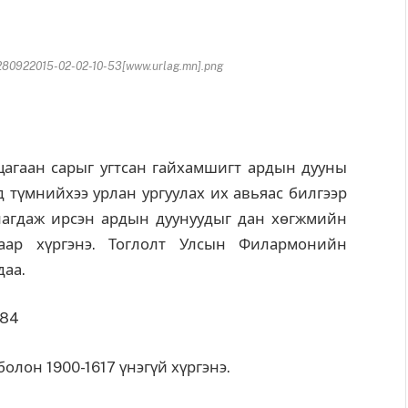
80922015-02-02-10-53[www.urlag.mn].png
агаан сарыг угтсан гайхамшигт ардын дууны
д түмнийхээ урлан ургуулах их авьяас билгээр
улагдаж ирсэн ардын дуунуудыг дан хөгжмийн
гаар хүргэнэ. Тоглолт Улсын Филармонийн
даа.
784
лон 1900-1617 үнэгүй хүргэнэ.