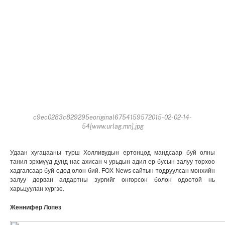
c9ec0283c829295eoriginal6754159572015-02-02-14-
54[www.urlag.mn].jpg
Удаан хугацааны турш Холливудын ертөнцөд мандсаар буй олны
танил эрхмүүд дунд нас ахисан ч урьдын адил ер бусын залуу төрхөө
хадгалсаар буй одод олон бий. FOX News сайтын тодруулсан мөнхийн
залуу дөрван алдартны зургийг өнгөрсөн болон одоотой нь
харьцуулан хүргэе.
Женнифер Лопез