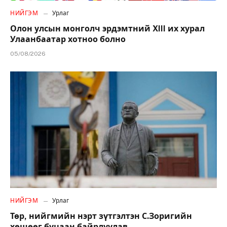
НИЙГЭМ
Урлаг
Олон улсын монголч эрдэмтний XIII их хурал
Улаанбаатар хотноо болно
05/08/2026
НИЙГЭМ
Урлаг
Төр, нийгмийн нэрт зүтгэлтэн С.Зоригийн
хөшөөг буцаан байрлуулав