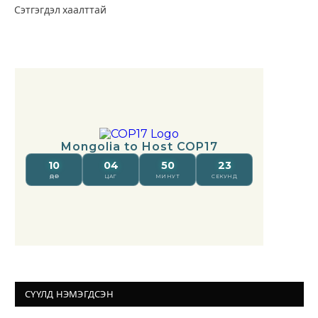
Сэтгэгдэл хаалттай
СҮҮЛД НЭМЭГДСЭН