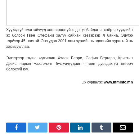
Хүүхэдгүй эмэгтэйчүүд хөгширдөггүй гэдэг үг байдаг ч, хоёр ч хүүхдийн
эх болсон Гвен Стефани залуу сайхан хэвээрээр л байна. Эдүгээ
тэрбээр 45 настай. Энэ удаа 2001 оны зургийг нь одоогийн зурагтай нь
харьцууллаа.
Эдгээрээр гадна жүжигчин Хэлли Берри, Софиа Вергара, Кристин
Дэвис нарын үзэсгэлэнт бүсгүйчүүдийг ч мөн дурьдахгүй өнгөрч
болохгүй юм.
Эх сурвалж:
www.mminfo.mn
Facebook
Twitter
Pinterest
LinkedIn
Tumblr
Имэйл