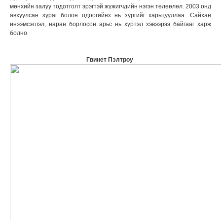
мөнхийн залуу тодотголт эрэгтэй жүжигчдийн нэгэн төлөөлөл. 2003 онд
авхуулсан зураг болон одоогийнх нь зургийг харьцууллаа. Сайхан
инээмсэглэл, наран борлосон арьс нь хүртэл хэвээрээ байгааг харж
болно.
Гвинет Пэлтроу