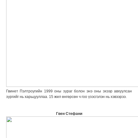
Гвинет Пэлтроугийн 1999 оны зураг болон энэ оны эхээр авхуулсан
зургийг нь харьцууллаа. 15 жил өнгөрсөн ч гоо үзэсгэлэн нь хэвээрээ.
Гвен Стефани