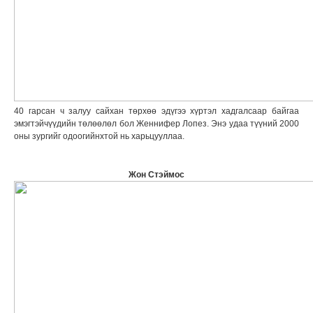
40 гарсан ч залуу сайхан төрхөө эдүгээ хүртэл хадгалсаар байгаа
эмэгтэйчүүдийн төлөөлөл бол Женнифер Лопез. Энэ удаа түүний 2000
оны зургийг одоогийнхтой нь харьцууллаа.
Жон Стэймос