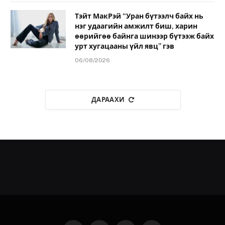
Тэйт МакРэй “Уран бүтээлч байх нь
нэг удаагийн амжилт биш, харин
өөрийгөө байнга шинээр бүтээж байх
урт хугацааны үйл явц” гэв
06/08/2026
ДАРААХИ