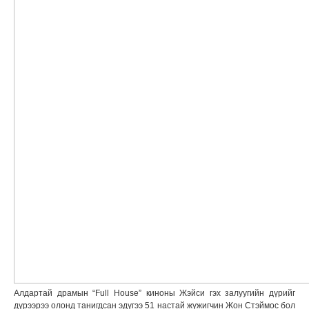
Алдартай драмын “Full House” киноны Жэйси гэх залуугийн дүрийг
дүрээрээ олонд танигдсан эдүгээ 51 настай жүжигчин Жон Стэймос бол