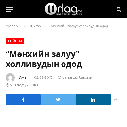
»
»
Урлаг.мн
Нийгэм
“Мөнхийн залуу” холливудын одод
НИЙГЭМ
“Мөнхийн залуу”
холливудын одод
Урлаг
02/02/2015
Сэтгэгдэл байхгүй
2 минут уншина