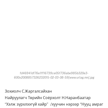
fd46941df76e1ff16739ce05f736abe985b320e3-
600x2008857326232015-02-03-08-59[www.urlag.mn].jpg
Зохиолч С.Жаргалсайхан
Найруулагч Төрийн Соёрхолт Н.Наранбаатар
“Хэлж зүрхлээгүй хайр” /хуучин нэрээр “Нууц амраг