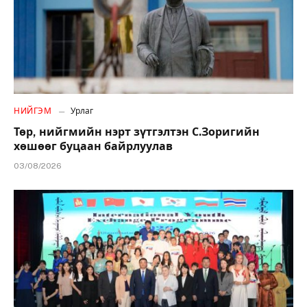
НИЙГЭМ
Урлаг
Төр, нийгмийн нэрт зүтгэлтэн С.Зоригийн
хөшөөг буцаан байрлуулав
03/08/2026