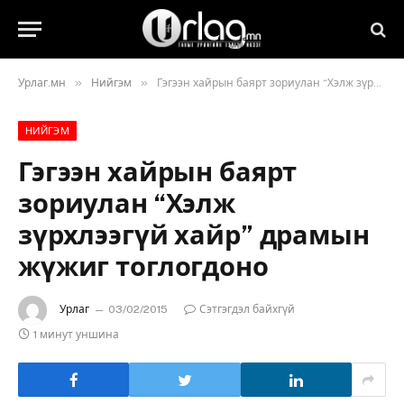
»
»
Урлаг.мн
Нийгэм
Гэгээн хайрын баярт зориулан “Хэлж зүрхлээгүй хайр” драмын жүжиг тоглогдоно
НИЙГЭМ
Гэгээн хайрын баярт
зориулан “Хэлж
зүрхлээгүй хайр” драмын
жүжиг тоглогдоно
Урлаг
03/02/2015
Сэтгэгдэл байхгүй
1 минут уншина