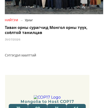
НИЙГЭМ
Урлаг
Таван орны сурагчид Монгол орны түүх,
соёлтой танилцав
31/07/2026
Сэтгэгдэл хаалттай