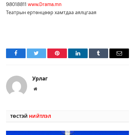
98018811
www.Drama.mn
Театрын ертөнцөөр хамтдаа аялцгаая
Facebook
Twitter
Pinterest
LinkedIn
Tumblr
Имэйл
Урлаг
Вэбсайт
ТӨСТЭЙ
НИЙТЛЭЛ