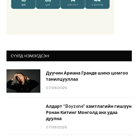
СҮҮЛД НЭМЭГДСЭН
Дуучин Ариана Гранде шинэ цомгоо
танилцууллаа
07/08/2026
Алдарт “Boyzone” хамтлагийн гишүүн
Ронан Китинг Монголд анх удаа
дуулна
07/08/2026