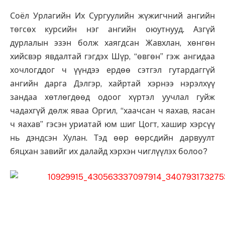
Соёл Урлагийн Их Сургуулийн жүжигчний ангийн
төгсөх курсийн нэг ангийн оюутнууд. Азгүй
дурлалын эзэн болж хаягдсан Жавхлан, хөнгөн
хийсвэр явдалтай гэгдэх Шүр, “өвгөн” гэж ангидаа
хочлогддог ч үүндээ ердөө сэтгэл гутардаггүй
ангийн дарга Дэлгэр, хайртай хэрнээ нэрэлхүү
зандаа хөтлөгдөөд одоог хүртэл уучлал гуйж
чадахгүй дөлж яваа Оргил, “хаачсан ч яахав, яасан
ч яахав” гэсэн уриатай юм шиг Цогт, хашир хэрсүү
нь дэндсэн Хулан. Тэд өөр өөрсдийн дарвуулт
бяцхан завийг их далайд хэрхэн чиглүүлэх болоо?