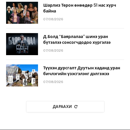
Шарлиз Терон өнөөдөр 51 нас хүрч
байна
07/08/2026
Д.Болд “Баярлалаа” шинэ уран
бүтээлээ сонсогчдодоо хүргэлээ
07/08/2026
Түүхэн дурсгалт Дуутын хаданд уран
бичлэгийн үзэсгэлэнг дэлгэжээ
07/08/2026
ДАРААХИ