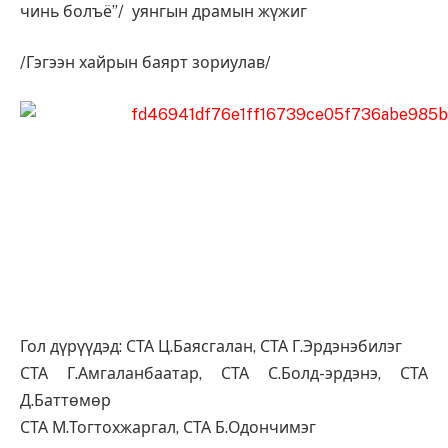
чинь болъё”/ уянгын драмын жүжиг
/Гэгээн хайрын баярт зориулав/
Гол дүрүүдэд: СТА Ц.Баясгалан, СТА Г.Эрдэнэбилэг
СТА Г.Амга
ланбаатар, СТА С.Болд-эрдэнэ, СТА
Д.Баттөмөр
СТА М.Тогтохжаргал, СТА Б.Одончимэг