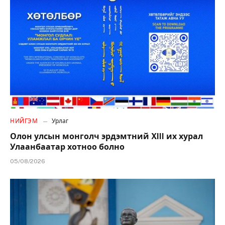
НИЙГЭМ
Урлаг
Олон улсын монголч эрдэмтний XIII их хурал
Улаанбаатар хотноо болно
05/08/2026