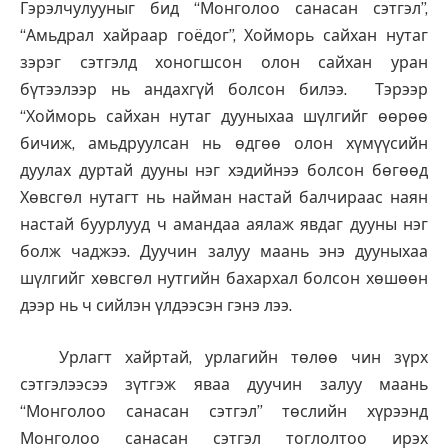
Гэрэлчулууныг бид “Монголоо санасан сэтгэл”,
“Амьдрал хайраар гоёдог”, Хойморь сайхан нутаг
зэрэг сэтгэлд хоногшсон олон сайхан уран
бүтээлээр нь андахгүй болсон билээ. Тэрээр
“Хойморь сайхан нутаг дууныхаа шүлгийг өөрөө
бичиж, амьдруулсан нь өдгөө олон хүмүүсийн
дуулах дуртай дууны нэг хэдийнээ болсон бөгөөд
Хөвсгөл нутагт нь найман настай балчираас наян
настай буурлууд ч амандаа аялаж явдаг дууны нэг
болж чаджээ. Дуучин залуу маань энэ дууныхаа
шүлгийг хөвсгөл нутгийн бахархал болсон хөшөөн
дээр нь ч сийлэн үлдээсэн гэнэ лээ.
Урлагт хайртай, урлагийн төлөө чин зүрх
сэтгэлээсээ зүтгэж яваа дуучин залуу маань
“Монголоо санасан сэтгэл” төслийн хүрээнд
Монголоо санасан сэтгэл тоглолтоо ирэх