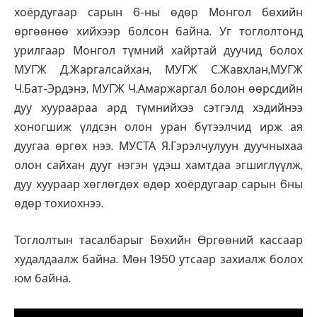
хоёрдугаар сарын 6-ны өдөр Монгол бөхийн
өргөөнөө хийхээр болсон байна. Уг тоглолтонд
урилгаар Монгол түмний хайртай дуучид болох
МУГЖ Д.Жаргалсайхан, МУГЖ С.Жавхлан,МУГЖ
Ч.Бат-Эрдэнэ, МУГЖ Ч.Амаржаргал болон өөрсдийн
дуу хуураараа ард түмнийхээ сэтгэлд хэдийнээ
хоногшиж үлдсэн олон уран бүтээлчид ирж ая
дуугаа өргөх нээ. МУСТА Я.Гэрэлчулуун дуучныхаа
олон сайхан дууг нэгэн үдэш хамтдаа эгшиглүүлж,
дуу хуураар хөглөгдөх өдөр хоёрдугаар сарын 6ны
өдөр тохиохнээ.
Тоглолтын тасалбарыг Бөхийн Өргөөний кассаар
худалдаалж байна. Мөн 1950 утсаар захиалж болох
юм байна.