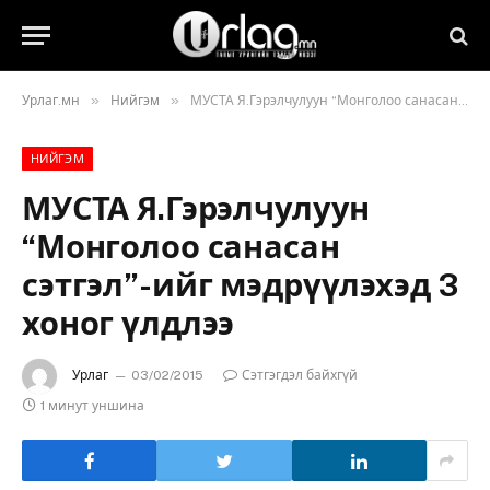
»
»
Урлаг.мн
Нийгэм
МУСТА Я.Гэрэлчулуун “Монголоо санасан сэтгэл”-ийг мэдрүүлэхэд 3 хоног үлдлээ
НИЙГЭМ
МУСТА Я.Гэрэлчулуун
“Монголоо санасан
сэтгэл”-ийг мэдрүүлэхэд 3
хоног үлдлээ
Урлаг
03/02/2015
Сэтгэгдэл байхгүй
1 минут уншина