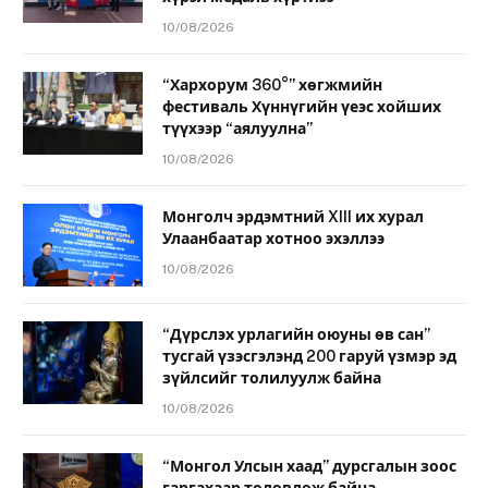
10/08/2026
“Хархорум 360°” хөгжмийн
фестиваль Хүннүгийн үеэс хойших
түүхээр “аялуулна”
10/08/2026
Монголч эрдэмтний XIII их хурал
Улаанбаатар хотноо эхэллээ
10/08/2026
“Дүрслэх урлагийн оюуны өв сан”
тусгай үзэсгэлэнд 200 гаруй үзмэр эд
зүйлсийг толилуулж байна
10/08/2026
“Монгол Улсын хаад” дурсгалын зоос