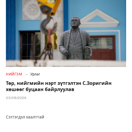
НИЙГЭМ
Урлаг
Төр, нийгмийн нэрт зүтгэлтэн С.Зоригийн
хөшөөг буцаан байрлуулав
03/08/2026
Сэтгэгдэл хаалттай