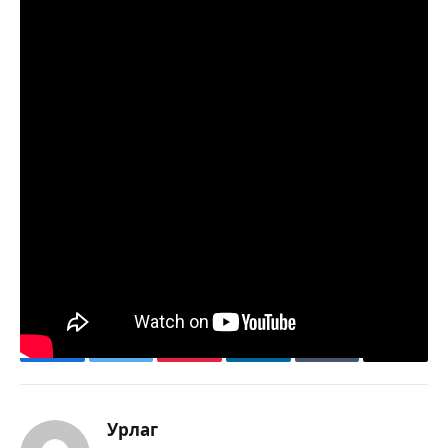
www.Urlag.mn
Facebook
Twitter
Pinterest
LinkedIn
Tumblr
Имэйл
Урлаг