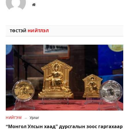
Вэбсайт
ТӨСТЭЙ
НИЙТЛЭЛ
НИЙГЭМ
Урлаг
“Монгол Улсын хаад” дурсгалын зоос гаргахаар