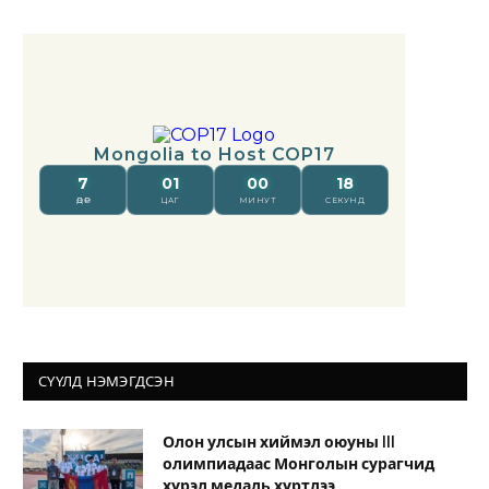
СҮҮЛД НЭМЭГДСЭН
Олон улсын хиймэл оюуны III
олимпиадаас Монголын сурагчид
хүрэл медаль хүртлээ