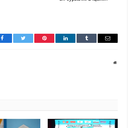
Facebook
Twitter
Pinterest
LinkedIn
Tumblr
Имэйл
Вэбса