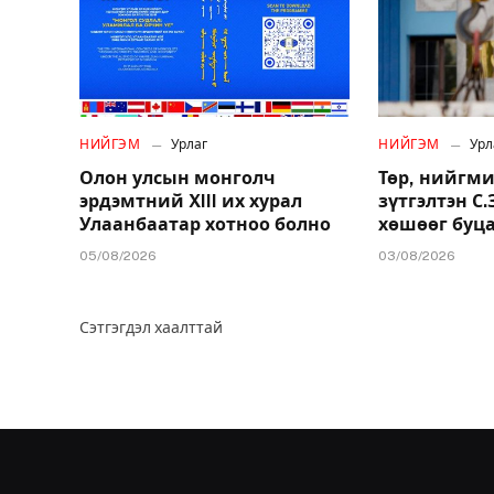
НИЙГЭМ
Урлаг
НИЙГЭМ
Урл
Олон улсын монголч
Төр, нийгми
эрдэмтний XIII их хурал
зүтгэлтэн С
Улаанбаатар хотноо болно
хөшөөг буц
05/08/2026
03/08/2026
Сэтгэгдэл хаалттай