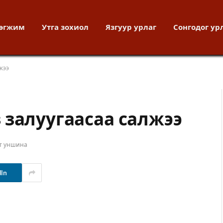
хөгжим
Утга зохиол
Язгуур урлаг
Сонгодог ур
жээ
 залуугаасаа салжээ
ут уншина
dIn