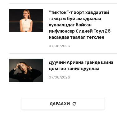
“ТикТок”-т хорт хавдартай
тэмцэж буй амьдралаа
хуваалцдаг байсан
инфлюнсер Сидней Тоул 26
насандаа таалал төгслөө
07/08/2026
Дуучин Ариана Гранде шинэ
цомгоо танилцууллаа
07/08/2026
ДАРААХИ