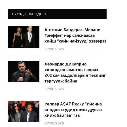
СҮҮЛД НЭМЭГДСЭН
Антонио Бандерас, Мелани
Гриффит нар салснаасаа
хойш “сайн найзууд” хэвээрээ
07/08/2026
Леонардо ДиКаприо
ховордсон амьтдыг аврах
200 сая ам.долларын төслийг
тэргүүлж байна
07/08/2026
Реппер A$AP Rocky “Рианна
яг одоо студид шинэ дуугаа
хийж байгаа” гэв
07/08/2026