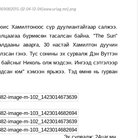
69082015-02-04-12-04[www.urlag.mn].png
юис Хамилтоноос сүр дуулиантайгаар салжээ.
лцаагаа бүрмөсөн тасалсан байна. "The Sun"
алдааны аварга, 30 настай Хамилтон дуучин
алзсан гэнэ. Тус сонины эх сурвалж Дэн Вуттэн
й байсныг Николь олж мэдсэн. Ингээд сэтгэлээр
лдсан юм" хэмээн ярьжээ. Тэд өмнө нь гурван
Эх сурвалж: 24цаг.мн