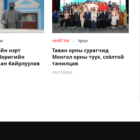
аг
НИЙГЭМ
Урлаг
йн нэрт
Таван орны сурагчид
.Зоригийн
Монгол орны түүх, соёлтой
аан байрлуулав
танилцав
31/07/2026