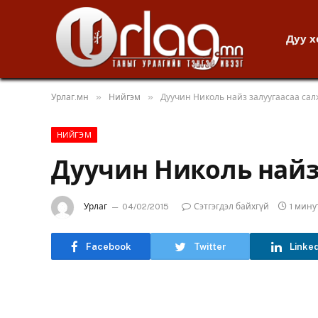
Дуу 
»
»
Урлаг.мн
Нийгэм
Дуучин Николь найз залуугаасаа сал
НИЙГЭМ
Дуучин Николь найз
Урлаг
04/02/2015
Сэтгэгдэл байхгүй
1 мин
Facebook
Twitter
Linke