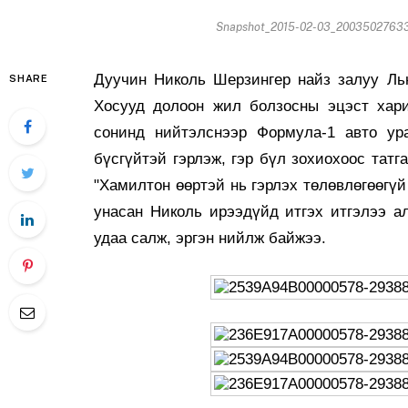
Snapshot_2015-02-03_20035027633
Дуучин Николь Шерзингер найз залуу Ль
SHARE
Хосууд долоон жил болзосны эцэст хари
сонинд нийтэлснээр Формула-1 авто ур
бүсгүйтэй гэрлэж, гэр бүл зохиохоос татг
"Хамилтон өөртэй нь гэрлэх төлөвлөгөөгү
унасан Николь ирээдүйд итгэх итгэлээ а
удаа салж, эргэн нийлж байжээ.