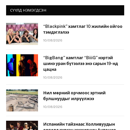
СҮҮЛД НЭМЭГДСЭН
“Blackpink” хамтлаг 10 жилийн ойгоо
тэмдэглэлээ
10/08/2026
“BigBang” хамтлаг “BiiiG” нэртэй
шинэ уран бүтээлээ энэ сарын 19-нд
цацна
10/08/2026
Нил мөрний орчмоос эртний
булшнуудыг илрүүлжээ
10/08/2026
Испанийн тайзнаас Холливуудын