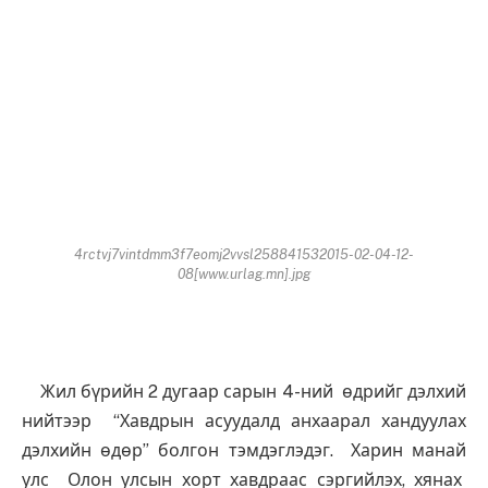
4rctvj7vintdmm3f7eomj2vvsl258841532015-02-04-12-
08[www.urlag.mn].jpg
Жил бүрийн 2 дугаар сарын 4-ний өдрийг дэлхий
нийтээр “Хавдрын асуудалд анхаарал хандуулах
дэлхийн өдөр” болгон тэмдэглэдэг. Харин манай
улс Олон улсын хорт хавдраас сэргийлэх, хянах