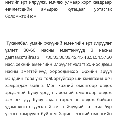
нэгийг эрт илрүүлж, эмчлэх улмаар хорт хавдраар
өвчлөгсдийн амьдрах хугацааг уртасгах
боломжтой юм.
Тухайлбал, умайн хүзүүний өмөнгийн эрт илрүүлэг
үзлэгт 30-60 насны эмэгтэйчүүд 3 насны
давтамжтайгаар /30,33,36,39,42,45,48,51,54,57,60
нас/, хөхний өмөнгийн илрүүлэг үзлэгт 20-иос дээш
насны эмэгтэйчүүд хороодынхоо Өрхийн эрүүл
мэндийн төвд үнэ төлбөргүйгээр шинжилгээнд өгч
хамрагдаж байна. Мөн хөхний өмөнгөөр өвдөх
эрсдэлтэй буюу урьд нь хөхний өмөнгөөр өвдөж
ээж эгч дүү буюу садан төрөл нь өвдөж байсан
удамшлын өгүүлэлтэй эмэгтэйчүүдийг ч жил бүр
үзлэгт хамруулж буй юм. Харин элэгний өмөнгийн