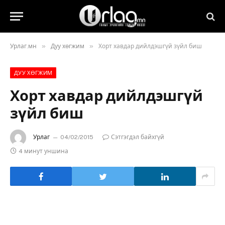
»
»
Урлаг.мн
Дуу хөгжим
Хорт хавдар дийлдэшгүй зүйл биш
ДУУ ХӨГЖИМ
Хорт хавдар дийлдэшгүй
зүйл биш
Урлаг
04/02/2015
Сэтгэгдэл байхгүй
4 минут уншина