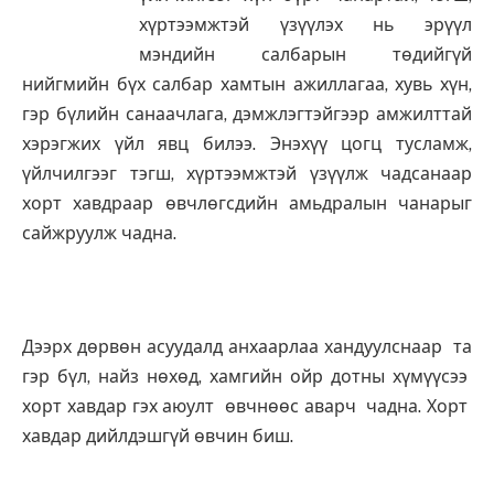
хүртээмжтэй үзүүлэх нь эрүүл
мэндийн салбарын төдийгүй
нийгмийн бүх салбар хамтын ажиллагаа, хувь хүн,
гэр бүлийн санаачлага, дэмжлэгтэйгээр амжилттай
хэрэгжих үйл явц билээ. Энэхүү цогц тусламж,
үйлчилгээг тэгш, хүртээмжтэй үзүүлж чадсанаар
хорт хавдраар өвчлөгсдийн амьдралын чанарыг
сайжруулж чадна.
Дээрх дөрвөн асуудалд анхаарлаа хандуулснаар та
гэр бүл, найз нөхөд, хамгийн ойр дотны хүмүүсээ
хорт хавдар гэх аюулт өвчнөөс аварч чадна. Хорт
хавдар дийлдэшгүй өвчин биш.