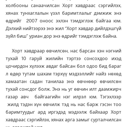
холбооны санаачилсан Хорт хавдраас сэргийлэх,
хянах тунхаглалын үзэл баримтлалыг дэмжиж энэ
өдрийг 2007 оноос эхлэн тэмдэглэж байгаа юм.
Дэлхий нийтээрээ энэ жил “Хорт хавдар дийлдэшгүй
зүйл биш” уриан дор энэ өдрийг тэмдэглэж байна.
Хорт хавдраар өвчилсөн, нас барсан хэн нэгний
тухай 10 гаруй жилийн тэртээ сонсохдоо ихэд
цочирдон хүлээж авдаг байсан бол одоо бид бараг
л өдөр тутам шахам тэрхүү мэдээллийг найз нөхөд
хамаатан садан танилаа энэ өвчнөөр өвчилсөн
тухай сонсдог болж. Энэ нь уг өвчин илт даамжирч
газар авч байгаагийн нэг илрэл юм. Тэгэхлээр
жилд тэдэн хүн өвчилж тэд нь нас барж гэсэн тоо
баримтуудыг ард иргэдэд мэдээлж байхаар Хорт
хавдраас сэргийлэх, хянах арга замыг сурталчилсан