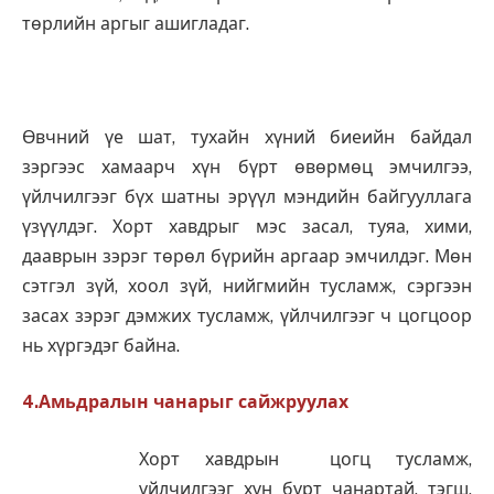
төрлийн аргыг ашигладаг.
Өвчний үе шат, тухайн хүний биеийн байдал
зэргээс хамаарч хүн бүрт өвөрмөц эмчилгээ,
үйлчилгээг бүх шатны эрүүл мэндийн байгууллага
үзүүлдэг. Хорт хавдрыг мэс засал, туяа, хими,
дааврын зэрэг төрөл бүрийн аргаар эмчилдэг. Мөн
сэтгэл зүй, хоол зүй, нийгмийн тусламж, сэргээн
засах зэрэг дэмжих тусламж, үйлчилгээг ч цогцоор
нь хүргэдэг байна.
4.Амьдралын чанарыг сайжруулах
Хорт хавдрын цогц тусламж,
үйлчилгээг хүн бүрт чанартай, тэгш,