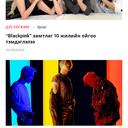
ДУУ ХӨГЖИМ
Урлаг
“Blackpink” хамтлаг 10 жилийн ойгоо
тэмдэглэлээ
10/08/2026