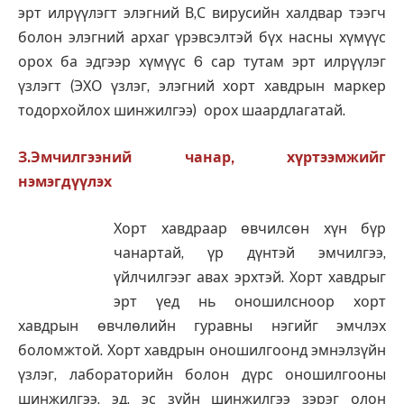
эрт илрүүлэгт элэгний В,С вирусийн халдвар тээгч
болон элэгний архаг үрэвсэлтэй бүх насны хүмүүс
орох ба эдгээр хүмүүс 6 сар тутам эрт илрүүлэг
үзлэгт (ЭХО үзлэг, элэгний хорт хавдрын маркер
тодорхойлох шинжилгээ) орох шаардлагатай.
З.Эмчилгээний чанар, хүртээмжийг
нэмэгдүүлэх
Хорт хавдраар өвчилсөн хүн бүр
чанартай, үр дүнтэй эмчилгээ,
үйлчилгээг авах эрхтэй. Хорт хавдрыг
эрт үед нь оношилсноор хорт
хавдрын өвчлөлийн гуравны нэгийг эмчлэх
боломжтой. Хорт хавдрын оношилгоонд эмнэлзүйн
үзлэг, лабораторийн болон дүрс оношилгооны
шинжилгээ, эд, эс зүйн шинжилгээ зэрэг олон