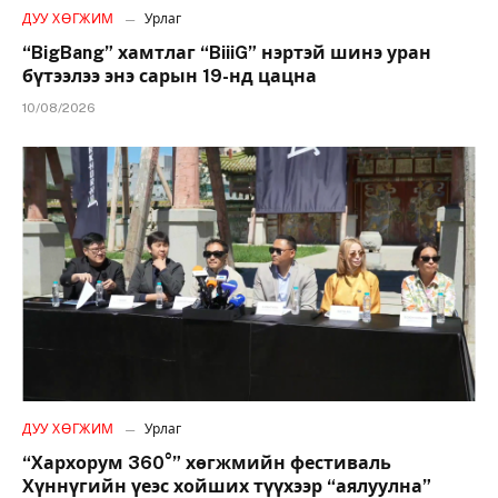
ДУУ ХӨГЖИМ
Урлаг
“BigBang” хамтлаг “BiiiG” нэртэй шинэ уран
бүтээлээ энэ сарын 19-нд цацна
10/08/2026
ДУУ ХӨГЖИМ
Урлаг
“Хархорум 360°” хөгжмийн фестиваль
Хүннүгийн үеэс хойших түүхээр “аялуулна”