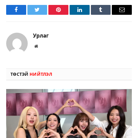
Facebook
Twitter
Pinterest
LinkedIn
Tumblr
Имэйл
Урлаг
Вэбсайт
ТӨСТЭЙ
НИЙТЛЭЛ