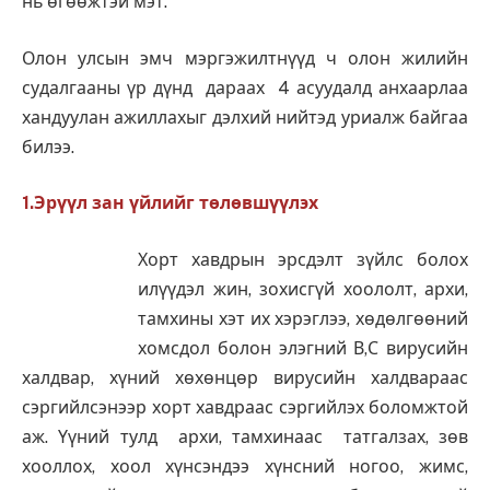
нь өгөөжтэй мэт.
Олон улсын эмч мэргэжилтнүүд ч олон жилийн
судалгааны үр дүнд дараах 4 асуудалд анхаарлаа
хандуулан ажиллахыг дэлхий нийтэд уриалж байгаа
билээ.
1.Эрүүл зан үйлийг төлөвшүүлэх
Хорт хавдрын эрсдэлт зүйлс болох
илүүдэл жин, зохисгүй хоололт, архи,
тамхины хэт их хэрэглээ, хөдөлгөөний
хомсдол болон элэгний В,С вирусийн
халдвар, хүний хөхөнцөр вирусийн халдвараас
сэргийлсэнээр хорт хавдраас сэргийлэх боломжтой
аж. Үүний тулд архи, тамхинаас татгалзах, зөв
хооллох, хоол хүнсэндээ хүнсний ногоо, жимс,