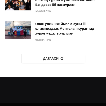
оргилд хүрсэн жүжигчин Антонио
Бандерас 66 нас хүрлээ
10/08/2026
Олон улсын хиймэл оюуны III
олимпиадаас Монголын сурагчид
хүрэл медаль хүртлээ
10/08/2026
ДАРААХИ