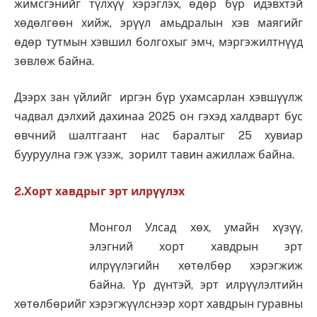
жимсгэнийг түлхүү хэрэглэх, өдөр бүр идэвхтэй
хөдөлгөөн хийж, эрүүл амьдралын хэв маягийг
өдөр тутмын хэвшил болгохыг эмч, мэргэжилтнүүд
зөвлөж байна.
Дээрх зан үйлийг иргэн бүр ухамсарлан хэвшүүлж
чадвал дэлхий дахинаа 2025 он гэхэд халдварт бус
өвчний шалтгаант нас баралтыг 25 хувиар
бууруулна гэж үзэж, зорилт тавин ажиллаж байна.
2.Хорт хавдрыг эрт илрүүлэх
Монгол Улсад хөх, умайн хүзүү,
элэгний хорт хавдрын эрт
илрүүлэгийн хөтөлбөр хэрэгжиж
байна. Үр дүнтэй, эрт илрүүлэлтийн
хөтөлбөрийг хэрэгжүүлснээр хорт хавдрын гуравны