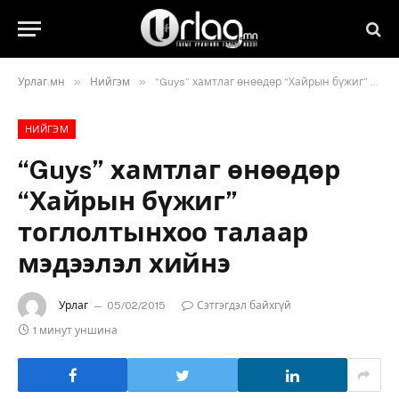
»
»
Урлаг.мн
Нийгэм
“Guys” хамтлаг өнөөдөр “Хайрын бүжиг” тоглолтынхоо талаар мэдээлэл хийнэ
НИЙГЭМ
“Guys” хамтлаг өнөөдөр
“Хайрын бүжиг”
тоглолтынхоо талаар
мэдээлэл хийнэ
Урлаг
05/02/2015
Сэтгэгдэл байхгүй
1 минут уншина