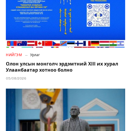
НИЙГЭМ
Урлаг
Олон улсын монголч эрдэмтний XIII их хурал
Улаанбаатар хотноо болно
05/08/2026