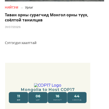
НИЙГЭМ
Урлаг
Таван орны сурагчид Монгол орны түүх,
соёлтой танилцав
31/07/2026
Сэтгэгдэл хаалттай