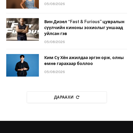
05/08/2026
Вин Дизел “Fast & Furious” цувралын
сүүлчийн киноны зохиолыг уншаад
уйлсан гэв
05/08/2026
Ким Сү Хён ажилдаа эргэн орж, олны
өмнө гарахаар боллоо
05/08/2026
ДАРААХИ