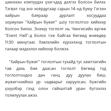
шинэхэн клипүүдээ үзэгчдэд дэлгэх болсон билээ.
Тэгвэл тэд энэ хоёрдугаар сарын 14-нд буюу Гэгээн
хайрын баяраар дурлалт хосууддаа
зориулан "Хайрын бүжиг" шоу тоглолтоо хийхээр
болсон билээ. Энэхүү тоглолт нь Чингисийн өргөө
“Event Hall”-д болох гэж байгаа бөгөөд өнөөдөр
11:30 минутаас Хэвлэлийн хүрээлэнд тоглолтын
талаар мэдээлэл хийхээр болжээ.
"Хайрын бүжиг" тоглолтын тухайд тус хамтлагийн
тав дахь бие даасан тоглолт бөгөөд тэд
тоглолтондоо дан ганц дуу дуулах биш,
жүжигчнийхээ ур чадварыг харуулсан, бүжгийн
үзүүлбэр гээд олон гайхалтай уран бүтээлээ
толилуулах ажээ.