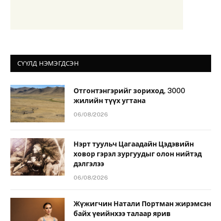
СҮҮЛД НЭМЭГДСЭН
Отгонтэнгэрийг зориход, 3000
жилийн түүх угтана
06/08/2026
Нэрт туульч Цагаадайн Цэдэвийн
ховор гэрэл зургуудыг олон нийтэд
дэлгэлээ
06/08/2026
Жүжигчин Натали Портман жирэмсэн
байх үеийнхээ талаар ярив