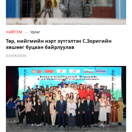
НИЙГЭМ
Урлаг
Төр, нийгмийн нэрт зүтгэлтэн С.Зоригийн
хөшөөг буцаан байрлуулав
03/08/2026