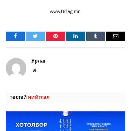
www.Urlag.mn
Facebook
Twitter
Pinterest
LinkedIn
Tumblr
Имэйл
Урлаг
Вэбсайт
ТӨСТЭЙ
НИЙТЛЭЛ