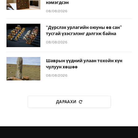
нэмэгдсэн
08/08/2026
“Дүрслэх урлагийн оюуны өв сан”
тусгай үзэсгэлэнг дэлгэж байна
08/08/2026
Шаврын үүдний улаан тохойн хүн
чулуун хөшөө
08/08/2026
ДАРААХИ