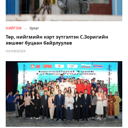
НИЙГЭМ
Урлаг
Төр, нийгмийн нэрт зүтгэлтэн С.Зоригийн
хөшөөг буцаан байрлуулав
03/08/2026