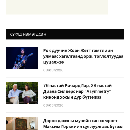
СҮҮЛД НЭМЭГДСЭН
Рок дуучин Жоан Жетт гэмтлийн
улмаас хагалгаанд орж, тоглолтуудаа
цуцалжээ
08/08/2026
76 настай Ричард Гир, 28 настай
Диана Силверс нар “Asymmetry”
кинонд хосын дүр бүтээжээ
08/08/2026
Дорно дахины музейн сан хөмрөгт
Максим Горькийн цуглуулгаас бүтээл