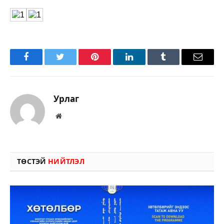
Facebook
Twitter
Pinterest
LinkedIn
Tumblr
Имэйл
Урлаг
Вэбсайт
ТӨСТЭЙ
НИЙТЛЭЛ