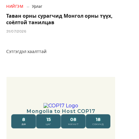
НИЙГЭМ
Урлаг
Таван орны сурагчид Монгол орны түүх,
соёлтой танилцав
31/07/2026
Сэтгэгдэл хаалттай