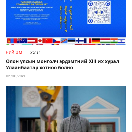
НИЙГЭМ
Урлаг
Олон улсын монголч эрдэмтний XIII их хурал
Улаанбаатар хотноо болно
05/08/2026