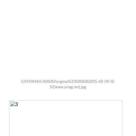
53410946fc9092bforiginal5316268262015-02-09-12-
51[www.urlag.mn].jpg