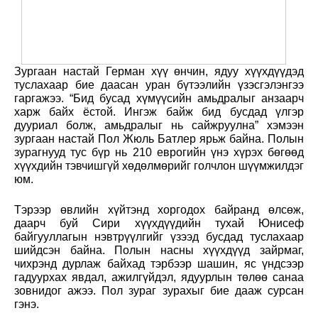
Зургаан настай Герман хүү өнчин, ядуу хүүхдүүдэд
туслахаар бие даасан уран бүтээлийн үзэсгэлэнгээ
гаргажээ. “Бид бусад хүмүүсийн амьдралыг анзаарч
харж байх ёстой. Ингэж байж бид бусдад үлгэр
дууриал болж, амьдралыг нь сайжруулна” хэмээн
зургаан настай Пол Жюль Батлер ярьж байна. Полын
зурагнууд тус бүр нь 210 еврогийн үнэ хүрэх бөгөөд
хүүхдийн тэвчишгүй хөдөлмөрийг голчлон шүүмжилдэг
юм.
Тэрээр өвлийн хүйтэнд хоргодох байранд өлсөж,
даарч буй Сири хүүхдүүдийн тухай Юнисеф
байгууллагын нэвтрүүлгийг үзээд бусдад туслахаар
шийдсэн байна. Полын насны хүүхдүүд зайрмаг,
чихрэнд дурлаж байхад тэрбээр шашин, яс үндсээр
гадуурхах явдал, ажилгүйдэл, ядуурлын төлөө санаа
зовнидог ажээ. Пол зураг зурахыг бие дааж сурсан
гэнэ.