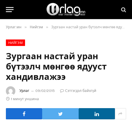
»
»
Урлаг.мн
Нийгэм
Зургаан настай уран бүтээлч мөнгөө ядууст хандивлажээ
НИЙГЭМ
Зургаан настай уран
бүтээлч мөнгөө ядууст
хандивлажээ
Урлаг
09/02/2015
Сэтгэгдэл байхгүй
1 минут уншина