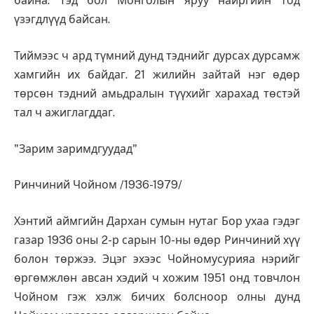
байна. Тэд бол Монголын яруу найргийн тод
үзэгдлүүд байсан.
Тиймээс ч ард түмний дунд тэднийг дурсах дурсамж
хамгийн их байдаг. 21 жилийн зайтай нэг өдөр
төрсөн тэдний амьдралын түүхийг харахад төстэй
тал ч ажиглагддаг.
"Зарим заримдгуудад"
Ринчиний Чойном /1936-1979/
Хэнтий аймгийн Дархан сумын нутаг Бор ухаа гэдэг
газар 1936 оны 2-р сарын 10-ны өдөр Ринчиний хүү
болон төржээ. Эцэг эхээс Чойномусурияа нэрийг
өргөмжлөн авсан хэдий ч хожим 1951 онд товчлон
Чойном гэж хэлж бичих болсноор олны дунд