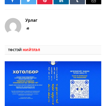
Facebook
Twitter
Pinterest
LinkedIn
Tumblr
Имэйл
Урлаг
Вэбсайт
ТӨСТЭЙ
НИЙТЛЭЛ