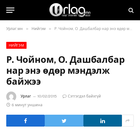
»
»
Урлаг.мн
Нийгэм
Р. Чойном, О. Дашбалбар нар энэ өдөр мэндэлж байжээ
НИЙГЭМ
Р. Чойном, О. Дашбалбар
нар энэ өдөр мэндэлж
байжээ
Урлаг
10/02/2015
Сэтгэгдэл байхгүй
6 минут уншина