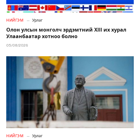
НИЙГЭМ
Урлаг
Олон улсын монголч эрдэмтний XIII их хурал
Улаанбаатар хотноо болно
05/08/2026
НИЙГЭМ
Урлаг