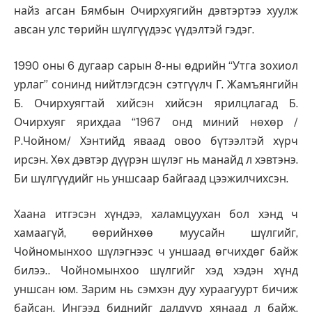
найз агсан Бямбын Очирхуягийн дэвтэртээ хуулж
авсан улс төрийн шүлгүүдээс үүдэлтэй гэдэг.
1990 оны 6 дугаар сарын 8-ны өдрийн “Утга зохиол
урлаг” сонинд нийтлэгдсэн сэтгүүлч Г. Жамъянгийн
Б. Очирхуягтай хийсэн хийсэн ярилцлагад Б.
Очирхуяг ярихдаа “1967 онд миний нөхөр /
Р.Чойном/ Хэнтийд яваад овоо бүтээлтэй хүрч
ирсэн. Хөх дэвтэр дүүрэн шүлэг нь манайд л хэвтэнэ.
Би шүлгүүдийг нь уншсаар байгаад цээжилчихсэн.
Хаана итгэсэн хүндээ, халамцуухан бол хэнд ч
хамаагүй, өөрийнхөө муусайн шүлгийг,
Чойномынхоо шүлэгнээс ч уншаад өгчихдөг байж
билээ.. Чойномынхоо шүлгийг хэд хэдэн хүнд
уншсан юм. Зарим нь сэмхэн дуу хураагуурт бичиж
байсан. Ингээд биднийг далдуур хянаад л байж.