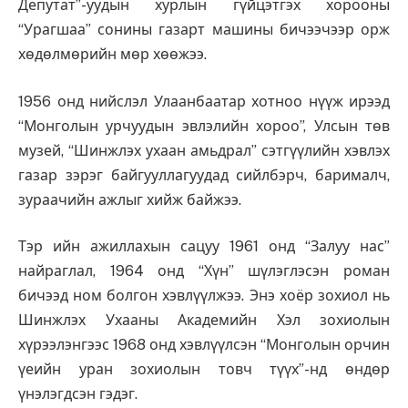
Депутат”-уудын хурлын гүйцэтгэх хорооны
“Урагшаа” сонины газарт машины бичээчээр орж
хөдөлмөрийн мөр хөөжээ.
1956 онд нийслэл Улаанбаатар хотноо нүүж ирээд
“Монголын урчуудын эвлэлийн хороо”, Улсын төв
музей, “Шинжлэх ухаан амьдрал” сэтгүүлийн хэвлэх
газар зэрэг байгууллагуудад сийлбэрч, барималч,
зураачийн ажлыг хийж байжээ.
Тэр ийн ажиллахын сацуу 1961 онд “Залуу нас”
найраглал, 1964 онд “Хүн” шүлэглэсэн роман
бичээд ном болгон хэвлүүлжээ. Энэ хоёр зохиол нь
Шинжлэх Ухааны Академийн Хэл зохиолын
хүрээлэнгээс 1968 онд хэвлүүлсэн “Монголын орчин
үеийн уран зохиолын товч түүх”-нд өндөр
үнэлэгдсэн гэдэг.