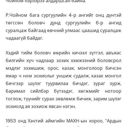
Чойном нэрээрээ алдаршсан байна.
Р.Чойном бага сургуулийн 4-р ангийг онц дүнтэй
төгссөн боловч дунд сургуулийн 6-р ангид
суралцаж байгаад өвчний улмаас цаашид суралцаж
чадаагүй байдаг.
Хэдий тийм боловч өөрийн хичээл зүтгэл, авъяас
билгийн хүч чадлаар зохих хэмжээний боловсрол
мэдлэг эзэмшиж, орос, казак, монголоор бичсэн
ямар ч ном зохиолыг уншиж судалж, казак монгол
бичгээр шүлэг туурвилаа бичдэг, зураг зурж,
баримал сийлбэр бүтээдэг, хөгжмийг нотоор
тоглож, түүнийг сурах зөвлөмж бичиж, зарим шүлэг
зохиолд ая зохиож явсан нэгэн.
1953 онд Хэнтий аймгийн МАХН-ын хороо, “Ардын