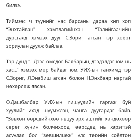
билээ.
Тиймээс ч түүнийг нас барсаны дараа хип хоп
“Энхтайван” хамтлагийнхан “Талийгаачийн
дурсгалд хэмээх дууг С.Зориг агсан тэр хоёрт
зориулан дуулж байлаа.
Тэр дунд “…Дээл өмсдөг Балбарын, дээдэлдэг юм нь
хас…” хэмээх мөр байдаг юм. УИХ-ын танхимд тэр
С.Зориг, Л.Энэбиш агсан болон Н.Энхбаяр нартай
нөхөрлөж явсан.
О.Дашбалбар УИХ-ын гишүүдийн гаргаж буй
хуулийг ихэд шүүмжлэн, чанга дуугардаг байв.
“Зөвхөн өөрсдийнхөө явцуу эрх ашгийг хөндөхөөр
сөрөг хүчин болчихоод, өөрсдөд нь хэрэгтэй
асуудал бол “зөвшилцөж” улс төрийн соёлтон