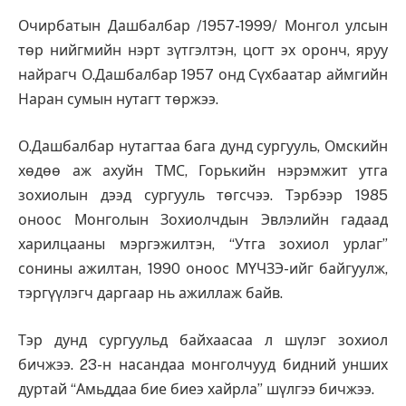
Очирбатын Дашбалбар /1957-1999/ Монгол улсын
төр нийгмийн нэрт зүтгэлтэн, цогт эх оронч, яруу
найрагч О.Дашбалбар 1957 онд Сүхбаатар аймгийн
Наран сумын нутагт төржээ.
О.Дашбалбар нутагтаа бага дунд сургууль, Омскийн
хөдөө аж ахуйн ТМС, Горькийн нэрэмжит утга
зохиолын дээд сургууль төгсчээ. Тэрбээр 1985
оноос Монголын Зохиолчдын Эвлэлийн гадаад
харилцааны мэргэжилтэн, “Утга зохиол урлаг”
сонины ажилтан, 1990 оноос МҮЧЗЭ-ийг байгуулж,
тэргүүлэгч даргаар нь ажиллаж байв.
Тэр дунд сургуульд байхаасаа л шүлэг зохиол
бичжээ. 23-н насандаа монголчууд бидний унших
дуртай “Амьддаа бие биеэ хайрла” шүлгээ бичжээ.