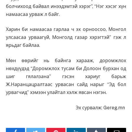
болчихоод байвал инээдэмтэй хэрэг”, “Нэг хэсэг хүн
намаасаа урваж л байг.
Харин би намаасаа гарлаа ч эх орноосоо, Монгол
улсаасаа урваагүй, Монголд газар хэрэгтэй” гэж л
ярьдаг байлаа.
Мөн өөрийг нь байнга харааж, доромжлох
нөхдүүдэд “Доромжлох тусам би Долоон бурхан од
шиг гялалзана” гэсэн хариуг барьж
Ж.Наранцацралтаас урвасан сайд нарыг “Эд бол
урвагчид” хэмээн улайтал хэлж явсан нэгэн.
Эх сурвалж: Gereg.mn