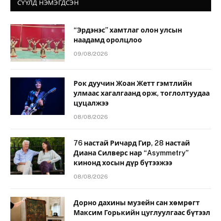
СҮҮЛД НЭМЭГДСЭН
“Эрдэнэс” хамтлаг олон улсын
наадамд оролцлоо
09/08/2026
Рок дуучин Жоан Жетт гэмтлийн
улмаас хагалгаанд орж, тоглолтуудаа
цуцалжээ
08/08/2026
76 настай Ричард Гир, 28 настай
Диана Силверс нар “Asymmetry”
кинонд хосын дүр бүтээжээ
08/08/2026
Дорно дахины музейн сан хөмрөгт
Максим Горькийн цуглуулгаас бүтээл