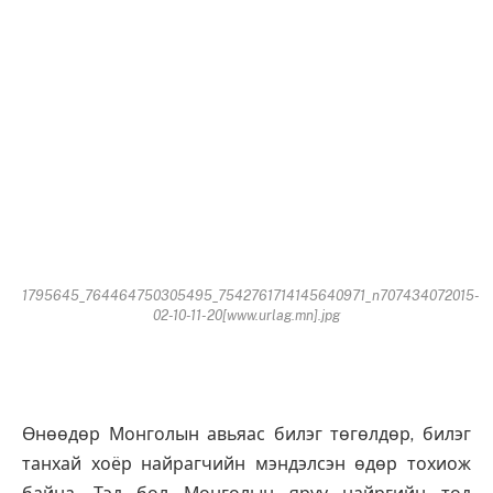
1795645_764464750305495_7542761714145640971_n707434072015-
02-10-11-20[www.urlag.mn].jpg
Өнөөдөр Монголын авьяас билэг төгөлдөр, билэг
танхай хоёр найрагчийн мэндэлсэн өдөр тохиож