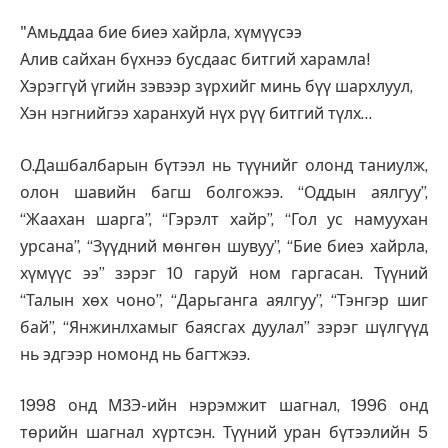
"Амьддаа бие биеэ хайрла, хүмүүсээ
Алив сайхан бүхнээ бусдаас битгий харамла!
Хэрэггүй үгийн зэвээр зүрхийг минь бүү шархлуул,
Хэн нэгнийгээ харанхуй нүх рүү битгий түлх…
О.Дашбалбарын бүтээл нь түүнийг олонд таниулж,
олон шавийн багш болгожээ. “Оддын аялгуу”,
“Жаахан шарга”, “Гэрэлт хайр”, “Гол ус намуухан
урсана”, “Зүүдний мөнгөн шувуу”, “Бие биеэ хайрла,
хүмүүс ээ” зэрэг 10 гаруй ном гаргасан. Түүний
“Талын хөх чоно”, “Дарьганга аялгуу”, “Тэнгэр шиг
бай”, “Янжинлхамыг баясгах дуулал” зэрэг шүлгүүд
нь эдгээр номонд нь багтжээ.
1998 онд МЗЭ-ийн нэрэмжит шагнал, 1996 онд
төрийн шагнал хүртсэн. Түүний уран бүтээлийн 5