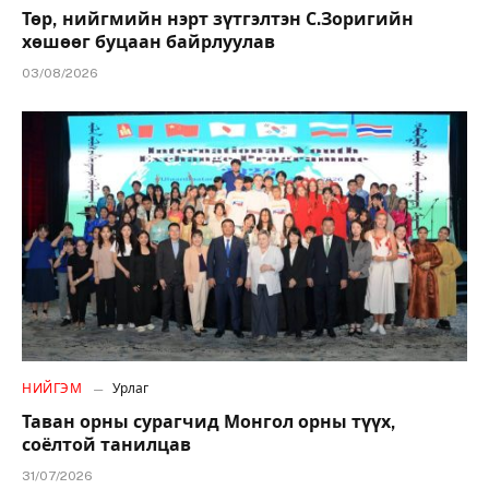
Төр, нийгмийн нэрт зүтгэлтэн С.Зоригийн
хөшөөг буцаан байрлуулав
03/08/2026
НИЙГЭМ
Урлаг
Таван орны сурагчид Монгол орны түүх,
соёлтой танилцав
31/07/2026