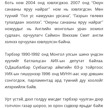
боть ном 2004 онд хэвлэгджээ. 2007 онд “Оюун
санааны яруу найраг” ном нь хэвлэгдсэн. Мөн
түүний “Гол ус намуухан урсана”, “Газрын төлөөх
тулалдаан эхэллээ”, “Оюуны санааны яруу найраг”
номуудыг нь Английн монголын уран зохиол
судлаач, орчуулагч Саймон Вэккхам Смит англи
хэлнээ орчуулан хэвлүүлсэн байна.
Тэрбээр 1990-1992 онд Монгол улсын шинэ үндсэн
хуулийг батлалцсан АИХ-ын депутат байлаа.
О.Дашбалбар Сүхбаатар аймгийн 63-р тойргоос
УИХ-ын гишүүнээр 1996 онд МУНН-аас нэр дэвшин
сонгогдож, парламентад ард түмний дуу хоолойг
илэрхийлж байв.
Урт үстэй, дээл голдуу өмсдөг тэрбээр чуулган дээр
голчлон газар шороо, эх орон сэдвээр ярьдаг байж