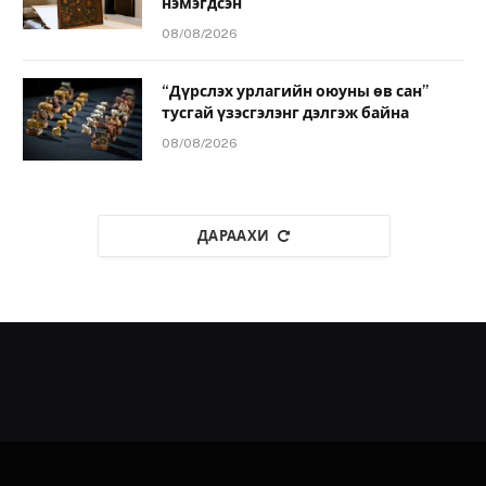
нэмэгдсэн
08/08/2026
“Дүрслэх урлагийн оюуны өв сан”
тусгай үзэсгэлэнг дэлгэж байна
08/08/2026
ДАРААХИ