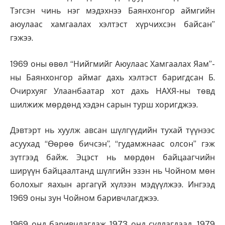
Тэгсэн чинь нэг мэдэхнээ Баянхонгор аймгийн
аюулаас хамгаалах хэлтэст хүрчихсэн байсан”
гэжээ.
1969 оны өвөл “Нийгмийг Аюулаас Хамгаалах Яам”-
ны Баянхонгор аймаг дахь хэлтэст баригдсан Б.
Очирхуяг Улаанбаатар хот дахь НАХЯ-ны төвд
шилжиж мөрдөнд хэдэн сарын турш хоригджээ.
Дэвтэрт нь хуулж авсан шүлгүүдийн тухай түүнээс
асуухад “Өөрөө бичсэн”, “гудамжнаас олсон” гэж
зүтгээд байж. Эцэст нь мөрдөн байцаагчийн
ширүүн байцаалтанд шүлгийн эзэн нь Чойном мөн
болохыг яахын аргагүй хүлээн мэдүүлжээ. Ингээд
1969 оны зун Чойном баривчлагджээ.
1969 онд баривчлагдаж 1973 онд суллагдаад, 1979