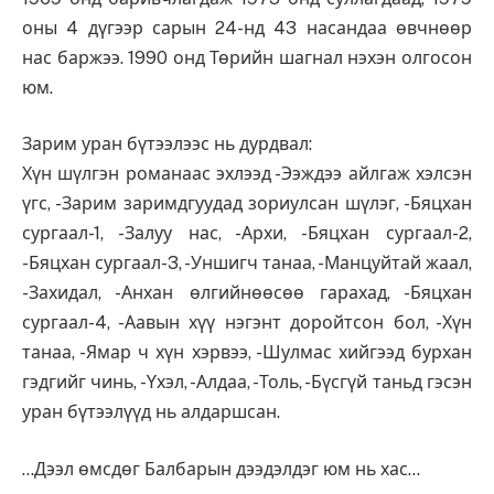
оны 4 дүгээр сарын 24-нд 43 насандаа өвчнөөр
нас баржээ. 1990 онд Төрийн шагнал нэхэн олгосон
юм.
Зарим уран бүтээлээс нь дурдвал:
Хүн шүлгэн романаас эхлээд -Ээждээ айлгаж хэлсэн
үгс, -Зарим заримдгуудад зориулсан шүлэг, -Бяцхан
сургаал-1, -Залуу нас, -Архи, -Бяцхан сургаал-2,
-Бяцхан сургаал-3, -Уншигч танаа, -Манцуйтай жаал,
-Захидал, -Анхан өлгийнөөсөө гарахад, -Бяцхан
сургаал-4, -Аавын хүү нэгэнт доройтсон бол, -Хүн
танаа, -Ямар ч хүн хэрвээ, -Шулмас хийгээд бурхан
гэдгийг чинь, -Yхэл, -Алдаа, -Толь, -Бүсгүй таньд гэсэн
уран бүтээлүүд нь алдаршсан.
…Дээл өмсдөг Балбарын дээдэлдэг юм нь хас…