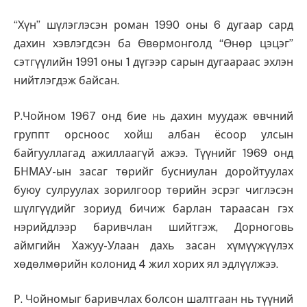
“Хүн” шүлэглэсэн роман 1990 оны 6 дугаар сард
дахин хэвлэгдсэн ба Өвөрмонголд “Өнөр цэцэг”
сэтгүүлийн 1991 оны 1 дүгээр сарын дугаараас эхлэн
нийтлэгдэж байсан.
Р.Чойном 1967 онд бие нь дахин муудаж өвчний
группт орсноос хойш албан ёсоор улсын
байгууллагад ажиллаагүй ажээ. Түүнийг 1969 онд
БНМАУ-ын засаг төрийг бусниулан доройтуулах
буюу сулруулах зорилгоор төрийн эсрэг чиглэсэн
шүлгүүдийг зориуд бичиж барлан тараасан гэх
нэрийдлээр баривчлан шийтгэж, Дорноговь
аймгийн Хажуу-Улаан дахь засан хүмүүжүүлэх
хөдөлмөрийн колонид 4 жил хорих ял эдлүүлжээ.
Р. Чойномыг баривчлах болсон шалтгаан нь түүний