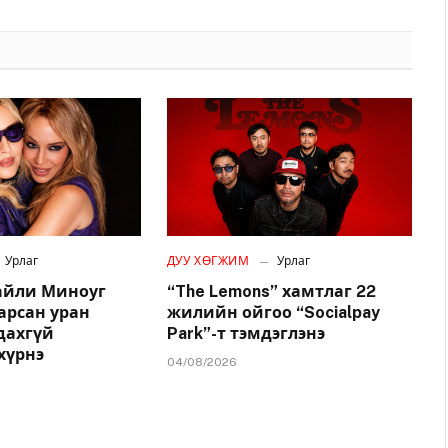
Урлаг
ДУУ ХӨГЖИМ
Урлаг
айли Миноуг
“The Lemons” хамтлаг 22
арсан уран
жилийн ойгоо “Socialpay
удахгүй
Park”-т тэмдэглэнэ
хүрнэ
04/08/2026