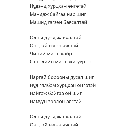
Нүдэнд хурцхан өнгөтэй
Мандаж байгаа нар шиг
Машид гэгээн баясалтай
Олны дунд жавхаатай
Онцгой нэгэн аястай
Чиний минь хайр
Сэтгэлийн минь жигүүр ээ
Нартай борооны дусал шиг
Нүд гялбам хурцхан өнгөтэй
Найгаж байгаа ой шиг
Намуун зөөлөн аястай
Олны дунд жавхаатай
Онцгой нэгэн аястай