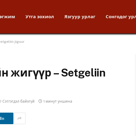
хөгжим
Утга зохиол
Язгуур урлаг
Сонгодог ур
tgeliin jiguur
н жигүүр – Setgeliin
Сэтгэгдэл байхгүй
1 минут уншина
dIn