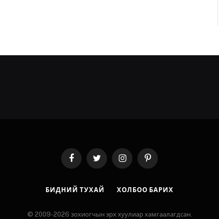
Facebook
Twitter
Instagram
Pinterest
БИДНИЙ ТУХАЙ
ХОЛБОО БАРИХ
© 2009-2026 зохиогчын эрх хуулиар хамгаалагдсан.