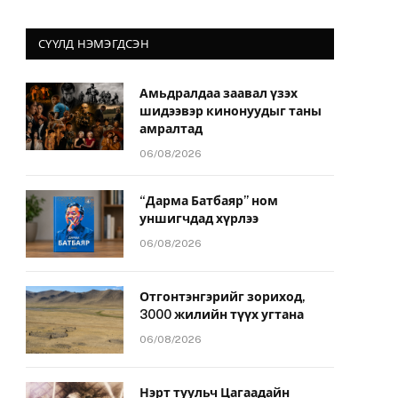
СҮҮЛД НЭМЭГДСЭН
Амьдралдаа заавал үзэх
шидээвэр кинонуудыг таны
амралтад
06/08/2026
“Дарма Батбаяр” ном
уншигчдад хүрлээ
06/08/2026
Отгонтэнгэрийг зориход,
3000 жилийн түүх угтана
06/08/2026
Нэрт туульч Цагаадайн