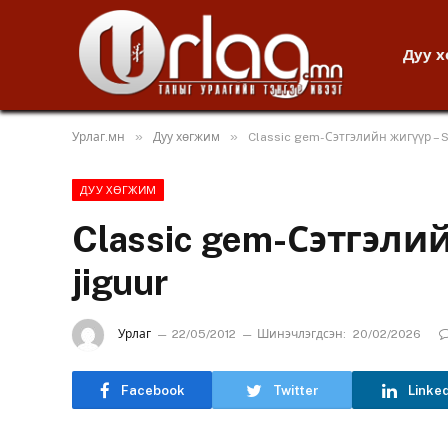
Дуу 
»
»
Урлаг.мн
Дуу хөгжим
Classic gem-Сэтгэлийн жигүүр – Se
ДУУ ХӨГЖИМ
Classic gem-Сэтгэлий
jiguur
Урлаг
22/05/2012
Шинэчлэгдсэн:
20/02/2026
Facebook
Twitter
Linke