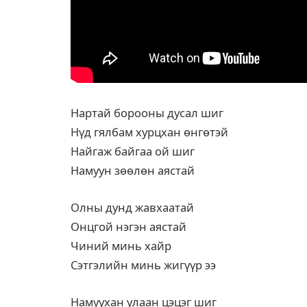
Нартай борооны дусал шиг
Нүд гялбам хурцхан өнгөтэй
Найгаж байгаа ой шиг
Намуун зөөлөн аястай
Олны дунд жавхаатай
Онцгой нэгэн аястай
Чиний минь хайр
Сэтгэлийн минь жигүүр ээ
Намуухан улаан цэцэг шиг