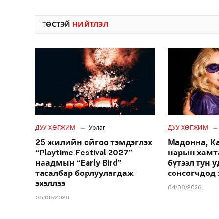
ТӨСТЭЙ
НИЙТЛЭЛ
ДУУ ХӨГЖИМ
Урлаг
ДУУ ХӨГЖИМ
25 жилийн ойгоо тэмдэглэх
Мадонна, К
“Playtime Festival 2027”
нарын хамт
наадмын “Early Bird”
бүтээл тун 
тасалбар борлуулагдаж
сонсогчдод 
эхэллээ
04/08/2026
05/08/2026