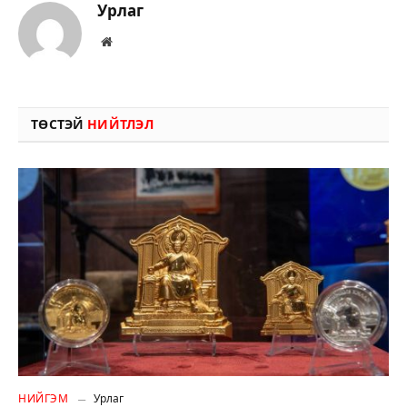
Урлаг
Вэбсайт
ТӨСТЭЙ
НИЙТЛЭЛ
НИЙГЭМ
Урлаг