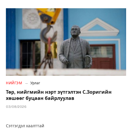
НИЙГЭМ
Урлаг
Төр, нийгмийн нэрт зүтгэлтэн С.Зоригийн
хөшөөг буцаан байрлуулав
03/08/2026
Сэтгэгдэл хаалттай