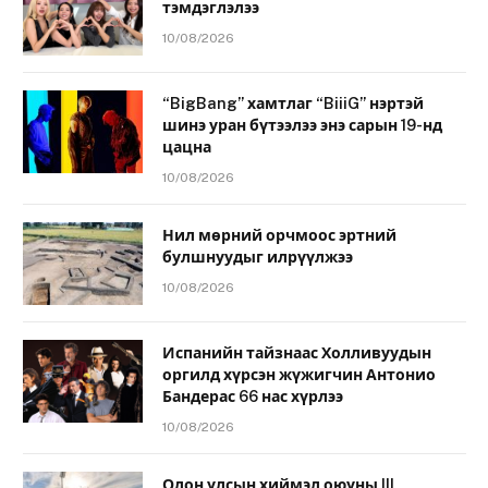
тэмдэглэлээ
10/08/2026
“BigBang” хамтлаг “BiiiG” нэртэй
шинэ уран бүтээлээ энэ сарын 19-нд
цацна
10/08/2026
Нил мөрний орчмоос эртний
булшнуудыг илрүүлжээ
10/08/2026
Испанийн тайзнаас Холливуудын
оргилд хүрсэн жүжигчин Антонио
Бандерас 66 нас хүрлээ
10/08/2026
Олон улсын хиймэл оюуны III