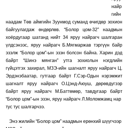
найр
гийн
наадам Төв аймгийн Зуунмод суманд өчигдөр зохион
байгуулагдаж өндөрлөв. “Болор цом-32” наадмын
хоёрдугаар шатанд нийт 34 яруу найрагч шалгаран
үлдсэнээс, яруу найрагч Б.Мягмаржав тэргүүн байр
эзэлж “Болор цом”-ын эзэн болсон байна.
Харин дэд
байрт “Шинэ мянган” утга зохиолын нэгдлийн
гүйцэтгэх захирал, МЗЭ-ийн шагналт яруу найрагч Ц.
Эрдэнэбаатар, гутгаар байрт Г.Сэр-Одын нэрэмжит
шагналт яруу найрагч О.Цэнд-Аюуш, дөрөвдүгээр
байрт яруу найрагч М.Баттөмөр, тавдугаар байрт
“Болор цом”-ын эзэн, яруу найрагч Л.Моломжамц нар
тус тус шалгарчээ.
Энэ жилийн “Болор цом” наадмын ерөнхий шүүгчээр