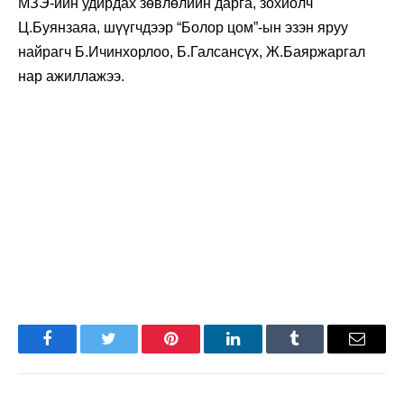
МЗЭ-ийн удирдах зөвлөлийн дарга, зохиолч
Ц.Буянзаяа, шүүгчдээр “Болор цом”-ын эзэн яруу
найрагч Б.Ичинхорлоо, Б.Галсансүх, Ж.Баяржаргал
нар ажиллажээ.
Facebook
Twitter
Pinterest
LinkedIn
Tumblr
Имэйл