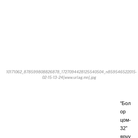
10171062_878599808826878_1727094428125540504_n859546522015-
02-15-13-24[www.urlag.mn].jpg
“Бол
ор
цом-
32”
яруу