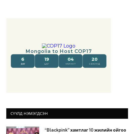
СҮҮЛД НЭМЭГДСЭН
“Blackpink” хамтлаг 10 жилийн ойгоо