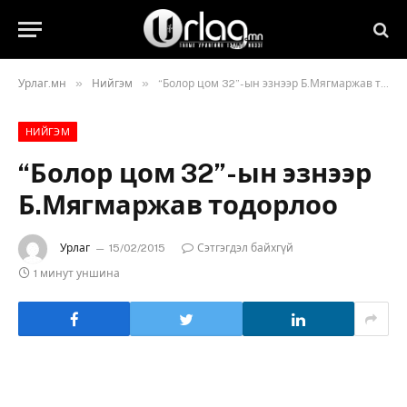
»
»
Урлаг.мн
Нийгэм
“Болор цом 32”-ын эзнээр Б.Мягмаржав тодорлоо
НИЙГЭМ
“Болор цом 32”-ын эзнээр
Б.Мягмаржав тодорлоо
Урлаг
15/02/2015
Сэтгэгдэл байхгүй
1 минут уншина