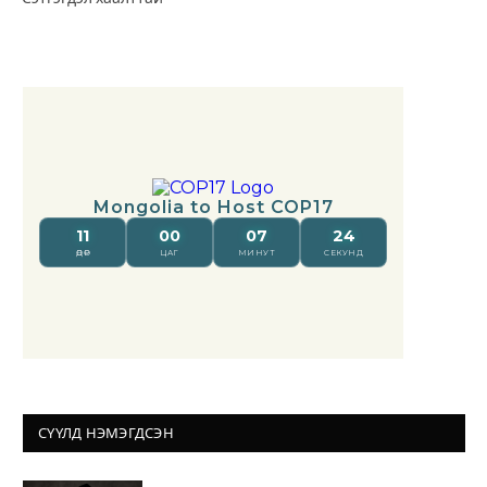
СҮҮЛД НЭМЭГДСЭН