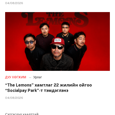
04/08/2026
ДУУ ХӨГЖИМ
Урлаг
“The Lemons” хамтлаг 22 жилийн ойгоо
“Socialpay Park”-т тэмдэглэнэ
04/08/2026
Сэтгэгдэл хаалттай