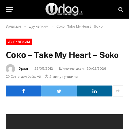
»
»
Урлаг.мн
Дуу хөгжим
Соко – Take My Heart – Soko
ДУУ ХӨГЖИМ
Соко – Take My Heart – Soko
Урлаг
22/05/2012
Шинэчлэгдсэн:
20/02/2026
Сэтгэгдэл байхгүй
2 минут уншина