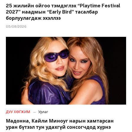
25 жилийн ойгоо тэмдэглэх “Playtime Festival
2027” наадмын “Early Bird” тасалбар
борлуулагдаж эхэллээ
05/08/2026
ДУУ ХӨГЖИМ
Урлаг
Мадонна, Кайли Миноуг нарын хамтарсан
уран бүтээл тун удахгүй сонсогчдод хүрнэ