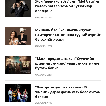
Жон Галлиано 2027 оны “Met Gala”-д
голлох загвар зохион бүтээгчээр
оролцоно
06/08/2026
Мишель Йео Ёко Оногийн тухай
намтарчилсан кинонд түүний дүрийг
бүтээхийг хүсдэг
06/08/2026
“Маск” продакшныхан “Сүүлчийн
шилийн сайн эрс” уран сайхны киног
бүтээж байна
06/08/2026
“Зун орсон цас” мюзиклийг 20
жилийн дараа дахин үзэх боломжтой
болжээ
06/08/2026