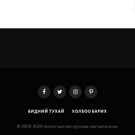
Facebook
Twitter
Instagram
Pinterest
БИДНИЙ ТУХАЙ
ХОЛБОО БАРИХ
© 2009-2026 зохиогчын эрх хуулиар хамгаалагдсан.