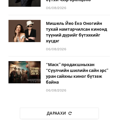
06/08/2026
Мишель Йео Ёко Оногийн
тухай намтарчилсан кинонд
түүний дүрийг бүтээхийг
хүсдэг
06/08/2026
“Маск” продакшныхан
“Сүүлчийн шилийн сайн эрс”
уран сайхны киног бүтээж
байна
06/08/2026
ДАРААХИ