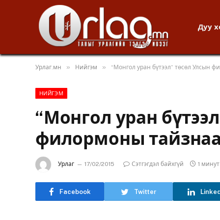
Дуу 
»
»
Урлаг.мн
Нийгэм
“Монгол уран бүтээл” төсөл Улсын 
НИЙГЭМ
“Монгол уран бүтээл
филормоны тайзна
Урлаг
17/02/2015
Сэтгэгдэл байхгүй
1 мину
Facebook
Twitter
Linke