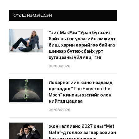
СҮҮЛД НЭМЭГДСЭН
Тэйт МакРэй “Уран бүтээлч
байх нь нэг удаагийн амжилт
биш, харин өөрийгөө байнга
шинээр бүтээж байх урт
хугацааны үйл явц” гэв
06/08/2026
Локарногийн кино наадамд
өрсөлдөх “The House on the
Moon” киноны хэсгийг олон
нийтэд цацлаа
06/08/2026
Жон Галлиано 2027 оны “Met
Gala”-д голлох загвар зохион
бүтээгчээр оролцоно