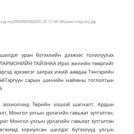
ag.mn]2810388062015-02-17-09-08[www.urlag.mn].jpg
дэг уран бүтээлийн дээжээс толилуулах
ИЛАРМОНИЙН ТАЙЗНАА Ирэх жилийн төөргийг
ргэд эрхэмсэг залрах ижий аавдаа Тэнгэрийн
эрэйТэргүүн сарын шинийн наймны тоглолтын
й.
н зохиолчид Төрийн хошой шагналт, Ардын
т, Монгол улсын урлагийн гавьяат зүтгэлтэн,
ориг Монгол улсын урлагийн гавьяат зүтгэлтэн
өгжимд зориулсан шилдэг бүтээлүүд улсын