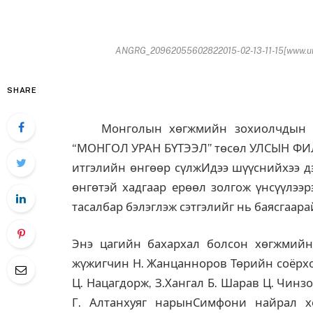
ANGRG_20962055602822015-02-13-11-15[www.url
SHARE
Монголын хөгжмийн зохиолчдын шил
“МОНГОЛ УРАН БҮТЭЭЛ” төсөл УЛСЫН Ф
итгэлийн өнгөөр сүлжИдээ шүүснийхээ дэ
өнгөтэй хадгаар ерөөл золгож үнсүүлэ
тасалбар бэлэглэж сэтгэлийг нь баясгаара
Энэ цагийн бахархал болсон хөгжмий
жүжигчин Н. Жанцанноров Төрийн соёрхол
Ц. Нацагдорж, З.Хангал Б. Шарав Ц. Чинз
Г. Алтанхуяг нарынСимфони найрал х