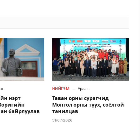
аг
НИЙГЭМ
Урлаг
йн нэрт
Таван орны сурагчид
.Зоригийн
Монгол орны түүх, соёлтой
аан байрлуулав
танилцав
31/07/2026