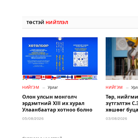
ТӨСТЭЙ
НИЙТЛЭЛ
НИЙГЭМ
Урлаг
НИЙГЭМ
Урл
Олон улсын монголч
Төр, нийгми
эрдэмтний XIII их хурал
зүтгэлтэн С
Улаанбаатар хотноо болно
хөшөөг буц
05/08/2026
03/08/2026