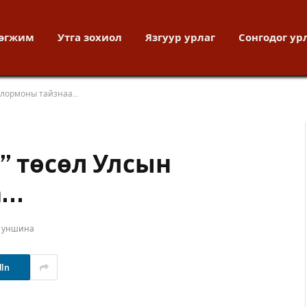
хөгжим
Утга зохиол
Язгуур урлаг
Сонгодог ур
филормоны тайзнаа…
” төсөл Улсын
а…
т уншина
dIn