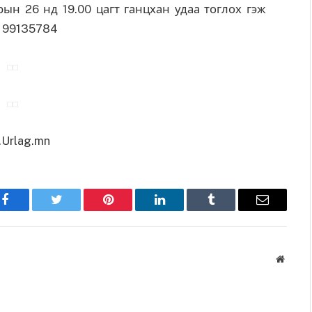
н 26 нд 19.00 цагт ганцхан удаа тоглох гэж
, 99135784
Urlag.mn
Facebook
Twitter
Pinterest
LinkedIn
Tumblr
Имэйл
Вэбса