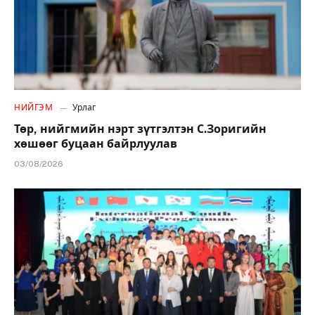
НИЙГЭМ
Урлаг
Төр, нийгмийн нэрт зүтгэлтэн С.Зоригийн
хөшөөг буцаан байрлуулав
03/08/2026