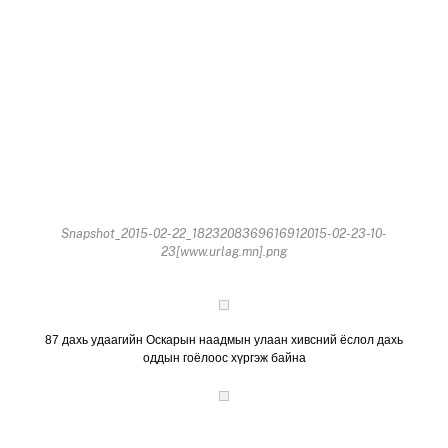
Snapshot_2015-02-22_1823208369616912015-02-23-10-
23[www.urlag.mn].png
87 дахь удаагийн Оскарын наадмын улаан хивсний ёслол дахь
оддын гоёлоос хүргэж байна