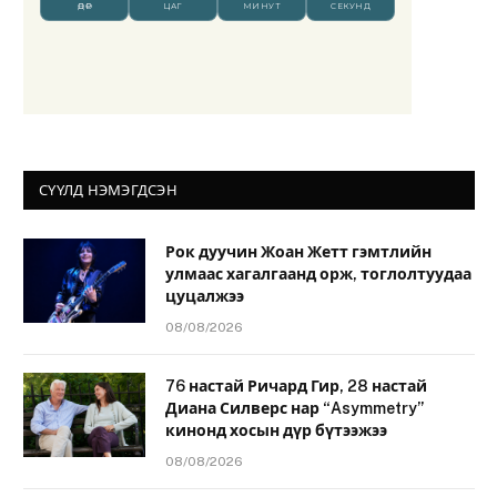
СҮҮЛД НЭМЭГДСЭН
Рок дуучин Жоан Жетт гэмтлийн
улмаас хагалгаанд орж, тоглолтуудаа
цуцалжээ
08/08/2026
76 настай Ричард Гир, 28 настай
Диана Силверс нар “Asymmetry”
кинонд хосын дүр бүтээжээ
08/08/2026