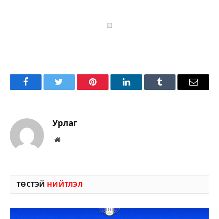
Facebook
Twitter
Pinterest
LinkedIn
Tumblr
Имэйл
Урлаг
Вэбсайт
ТӨСТЭЙ
НИЙТЛЭЛ