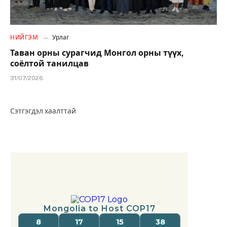
НИЙГЭМ
Урлаг
Таван орны сурагчид Монгол орны түүх,
соёлтой танилцав
31/07/2026
Сэтгэгдэл хаалттай