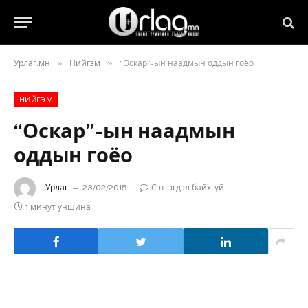
»
»
Урлаг.мн
Нийгэм
“Оскар”-ын наадмын оддын гоёо
НИЙГЭМ
“Оскар”-ын наадмын
оддын гоёо
Урлаг
23/02/2015
Сэтгэгдэл байхгүй
1 минут уншина