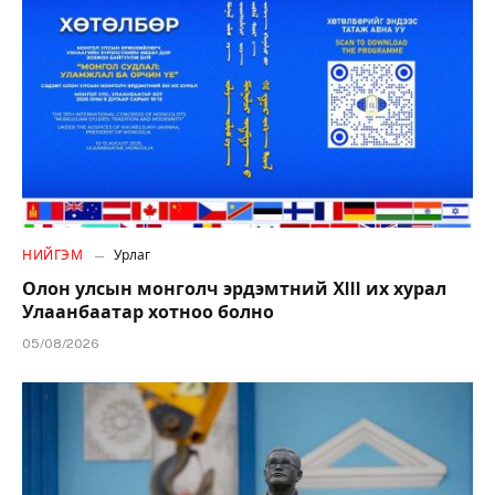
НИЙГЭМ
Урлаг
Олон улсын монголч эрдэмтний XIII их хурал
Улаанбаатар хотноо болно
05/08/2026