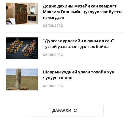
Дорно дахины музейн сан хөмрөгт
Максим Горькийн цуглуулгаас бүтээл
нэмэгдсэн
08/08/2026
“Дүрслэх урлагийн оюуны өв сан”
тусгай үзэсгэлэнг дэлгэж байна
08/08/2026
Шаврын үүдний улаан тохойн хүн
чулуун хөшөө
08/08/2026
ДАРААХИ