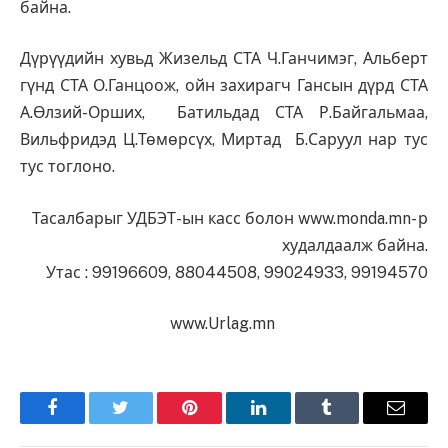
байна.
Дүрүүдийн хувьд Жизельд СТА Ч.Ганчимэг, Альберт
гүнд СТА О.Ганцоож, ойн захирагч Гансын дүрд СТА
А.Өлзий-Орших, Батильдад СТА Р.Байгальмаа,
Вильфридэд Ц.Төмөрсүх, Миртад Б.Саруул нар тус
тус тоглоно.
Тасалбарыг УДБЭТ-ын касс болон www.monda.mn- р
худалдаалж байна.
Утас : 99196609, 88044508, 99024933, 99194570
www.Urlag.mn
Facebook
Twitter
Pinterest
LinkedIn
Tumblr
Имэйл