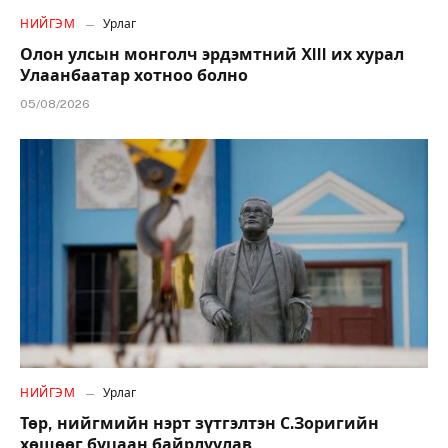
НИЙГЭМ
Урлаг
Олон улсын монголч эрдэмтний XIII их хурал
Улаанбаатар хотноо болно
05/08/2026
НИЙГЭМ
Урлаг
Төр, нийгмийн нэрт зүтгэлтэн С.Зоригийн
хөшөөг буцаан байрлуулав