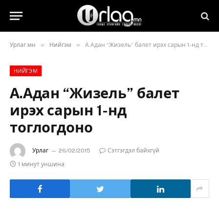
»
»
Урлаг.мн
Нийгэм
А.Адан “Жизель” балет ирэх сарын 1-нд тоглогдоно
НИЙГЭМ
А.Адан “Жизель” балет
ирэх сарын 1-нд
тоглогдоно
Урлаг
26/02/2015
Сэтгэгдэл байхгүй
1 минут уншина