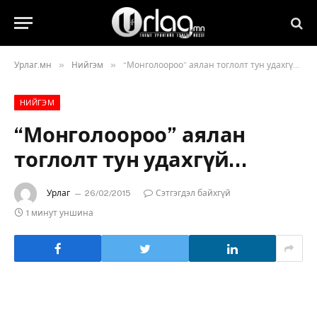
»
»
Урлаг.мн
Нийгэм
“Монголоороо” аялан тоглолт тун удахгүй…
НИЙГЭМ
“Монголоороо” аялан
тоглолт тун удахгүй…
Урлаг
26/02/2015
Сэтгэгдэл байхгүй
1 минут уншина