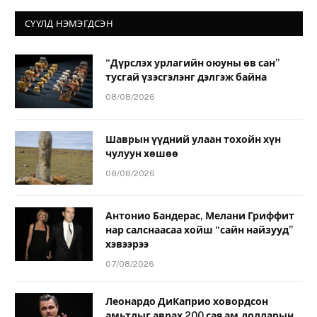
СҮҮЛД НЭМЭГДСЭН
“Дүрслэх урлагийн оюуны өв сан”
тусгай үзэсгэлэнг дэлгэж байна
08/08/2026
Шаврын үүдний улаан тохойн хүн
чулуун хөшөө
08/08/2026
Антонио Бандерас, Мелани Гриффит
нар салснаасаа хойш “сайн найзууд”
хэвээрээ
07/08/2026
Леонардо ДиКаприо ховордсон
амьтдыг аврах 200 сая ам.долларын