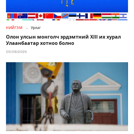
НИЙГЭМ
Урлаг
Олон улсын монголч эрдэмтний XIII их хурал
Улаанбаатар хотноо болно
05/08/2026