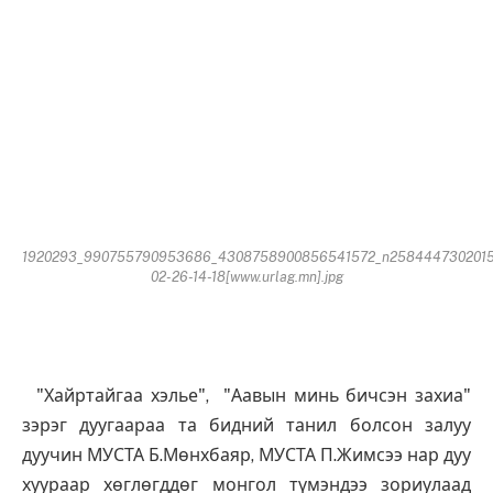
1920293_990755790953686_4308758900856541572_n2584447302015
02-26-14-18[www.urlag.mn].jpg
"Хайртайгаа хэлье", "Аавын минь бичсэн захиа"
зэрэг дуугаараа та бидний танил болсон залуу
дуучин МУСТА Б.Мөнхбаяр, МУСТА П.Жимсээ нар дуу
хуураар хөглөгддөг монгол түмэндээ зориулаад