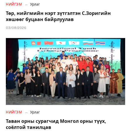
НИЙГЭМ
Урлаг
Төр, нийгмийн нэрт зүтгэлтэн С.Зоригийн
хөшөөг буцаан байрлуулав
03/08/2026
НИЙГЭМ
Урлаг
Таван орны сурагчид Монгол орны түүх,
соёлтой танилцав