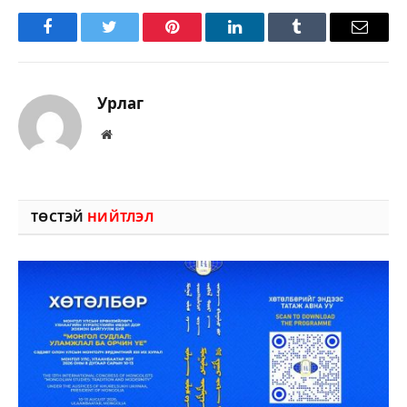
Facebook
Twitter
Pinterest
LinkedIn
Tumblr
Имэйл
Урлаг
Вэбсайт
ТӨСТЭЙ
НИЙТЛЭЛ