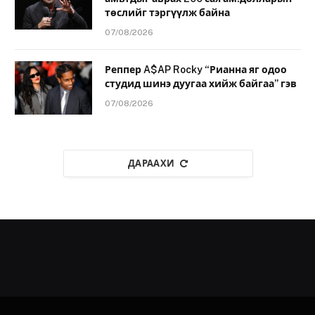
төслийг тэргүүлж байна
07/08/2026
Реппер A$AP Rocky “Рианна яг одоо
студид шинэ дуугаа хийж байгаа” гэв
07/08/2026
ДАРААХИ