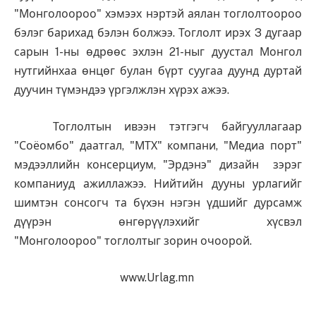
"Монголоороо" хэмээх нэртэй аялан тоглолтоороо
бэлэг барихад бэлэн болжээ. Тоглолт ирэх 3 дугаар
сарын 1-ны өдрөөс эхлэн 21-ныг дуустал Монгол
нутгийнхаа өнцөг булан бүрт суугаа дуунд дуртай
дуучин түмэндээ үргэлжлэн хүрэх ажээ.
Тоглолтын ивээн тэтгэгч байгууллагаар
"Соёомбо" даатгал, "МТХ" компани, "Медиа порт"
мэдээллийн консерциум, "Эрдэнэ" дизайн зэрэг
компаниуд ажиллажээ. Нийтийн дууны урлагийг
шимтэн сонсогч та бүхэн нэгэн үдшийг дурсамж
дүүрэн өнгөрүүлэхийг хүсвэл
"Монголоороо" тоглолтыг зорин очоорой.
www.Urlag.mn