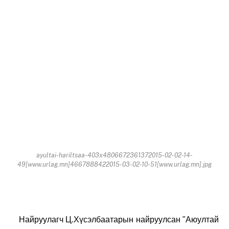
ayultai-hariltsaa-403x4806672361372015-02-02-14-
49[www.urlag.mn]4667888422015-03-02-10-51[www.urlag.mn].jpg
Найруулагч Ц.Хүсэлбаатарын найруулсан "Аюултай