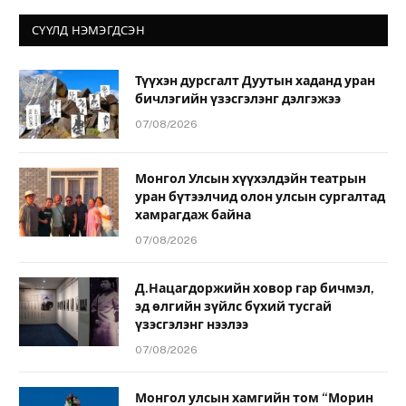
СҮҮЛД НЭМЭГДСЭН
Түүхэн дурсгалт Дуутын хаданд уран
бичлэгийн үзэсгэлэнг дэлгэжээ
07/08/2026
Монгол Улсын хүүхэлдэйн театрын
уран бүтээлчид олон улсын сургалтад
хамрагдаж байна
07/08/2026
Д.Нацагдоржийн ховор гар бичмэл,
эд өлгийн зүйлс бүхий тусгай
үзэсгэлэнг нээлээ
07/08/2026
Монгол улсын хамгийн том “Морин