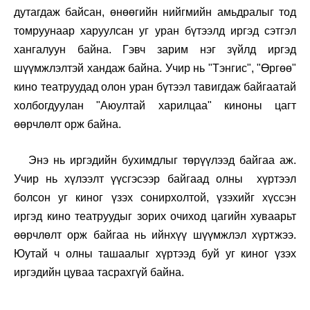
дутагдаж байсан, өнөөгийн нийгмийн амьдралыг тод
томруунаар харуулсан уг уран бүтээлд иргэд сэтгэл
хангалуун байна. Гэвч зарим нэг зүйлд иргэд
шүүмжлэлтэй хандаж байна. Учир нь "Тэнгис", "Өргөө"
кино театруудад олон уран бүтээл тавигдаж байгаатай
холбогдуулан "Аюултай харилцаа" киноны цагт
өөрчлөлт орж байна.
Энэ нь иргэдийн бухимдлыг төрүүлээд байгаа аж.
Учир нь хүлээлт үүсгэсээр байгаад олны хүртээл
болсон уг киног үзэх сонирхолтой, үзэхийг хүссэн
иргэд кино театруудыг зорих очиход цагийн хуваарьт
өөрчлөлт орж байгаа нь ийнхүү шүүмжлэл хүртжээ.
Юутай ч олны ташаалыг хүртээд буй уг киног үзэх
иргэдийн цуваа тасрахгүй байна.