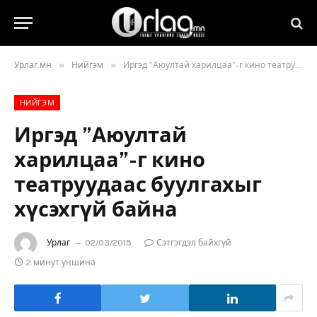
»
»
Урлаг.мн
Нийгэм
Иргэд ”Аюултай харилцаа”-г кино театруудаас буулгахыг хүсэхгүй байна
НИЙГЭМ
Иргэд ”Аюултай
харилцаа”-г кино
театруудаас буулгахыг
хүсэхгүй байна
Урлаг
02/03/2015
Сэтгэгдэл байхгүй
2 минут уншина