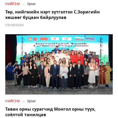
НИЙГЭМ
Урлаг
Төр, нийгмийн нэрт зүтгэлтэн С.Зоригийн
хөшөөг буцаан байрлуулав
03/08/2026
НИЙГЭМ
Урлаг
Таван орны сурагчид Монгол орны түүх,
соёлтой танилцав