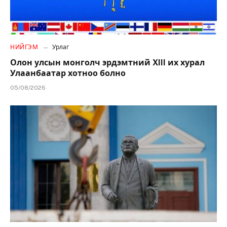
НИЙГЭМ
Урлаг
Олон улсын монголч эрдэмтний XIII их хурал
Улаанбаатар хотноо болно
05/08/2026