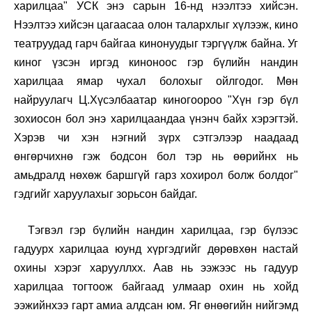
харилцаа" УСК энэ сарын 16-нд нээлтээ хийсэн.
Нээлтээ хийсэн цагаасаа олон талархлыг хүлээж, кино
театруудад гарч байгаа кинонуудыг тэргүүлж байна. Уг
киног үзсэн иргэд киноноос гэр бүлийн нандин
харилцаа ямар чухал болохыг ойлгодог. Мөн
найруулагч Ц.Хүсэлбаатар киногоороо "Хүн гэр бүл
зохиосон бол энэ харилцаандаа үнэнч байх хэрэгтэй.
Хэрэв чи хэн нэгний зүрх сэтгэлээр наадаад
өнгөрчихнө гэж бодсон бол тэр нь өөрийнх нь
амьдралд нөхөж баршгүй гарз хохирол болж болдог"
гэдгийг харуулахыг зорьсон байдаг.
Тэгвэл гэр бүлийн нандин харилцаа, гэр бүлээс
гадуурх харилцаа юунд хүргэдгийг дөрөвхөн настай
охины хэрэг харууллхх. Аав нь ээжээс нь гадуур
харилцаа тогтоож байгаад улмаар охин нь хойд
ээжийнхээ гарт амиа алдсан юм. Яг өнөөгийн нийгэмд