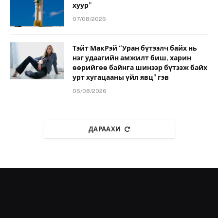
хуур”
07/08/2026
Тэйт МакРэй “Уран бүтээлч байх нь
нэг удаагийн амжилт биш, харин
өөрийгөө байнга шинээр бүтээж байх
урт хугацааны үйл явц” гэв
06/08/2026
ДАРААХИ