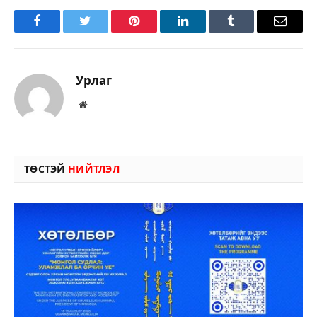
Facebook
Twitter
Pinterest
LinkedIn
Tumblr
Имэйл
Урлаг
Вэбсайт
ТӨСТЭЙ
НИЙТЛЭЛ