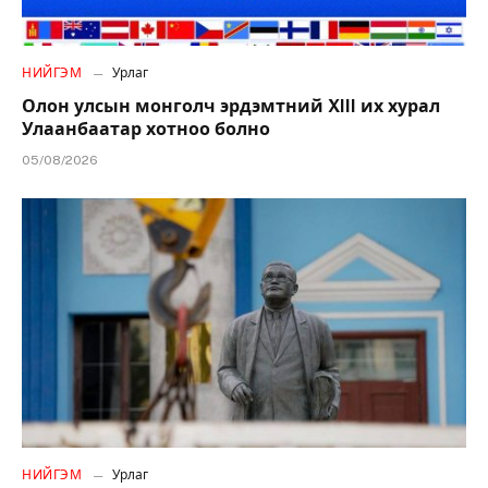
НИЙГЭМ
Урлаг
Олон улсын монголч эрдэмтний XIII их хурал
Улаанбаатар хотноо болно
05/08/2026
НИЙГЭМ
Урлаг