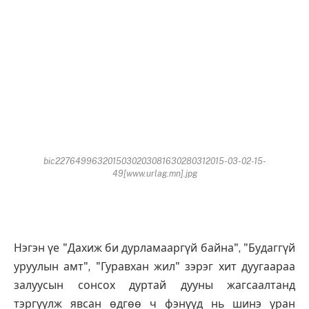
bic2276499632015030203081630280312015-03-02-15-
49[www.urlag.mn].jpg
Нэгэн үе "Дахиж би дурламааргүй байна", "Будаггүй
уруулын амт", "Гуравхан жил" зэрэг хит дуугаараа
залуусын сонсох дуртай дууны жагсаалтанд
тэргүүлж явсан өдгөө ч фэнүүд нь шинэ уран