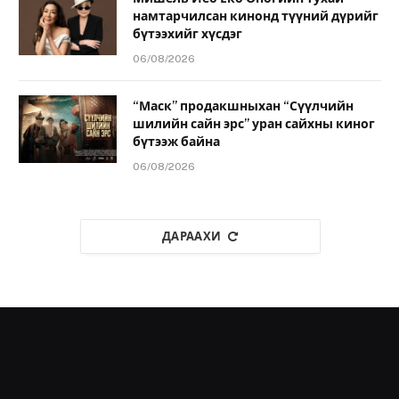
намтарчилсан кинонд түүний дүрийг
бүтээхийг хүсдэг
06/08/2026
“Маск” продакшныхан “Сүүлчийн
шилийн сайн эрс” уран сайхны киног
бүтээж байна
06/08/2026
ДАРААХИ