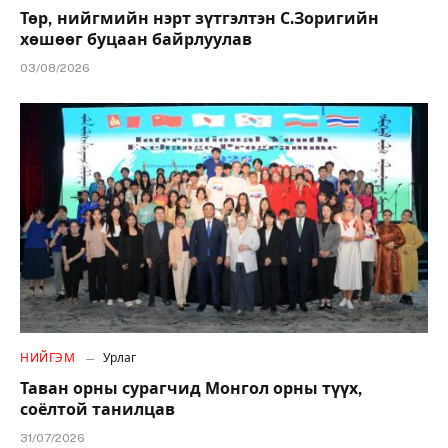
Төр, нийгмийн нэрт зүтгэлтэн С.Зоригийн
хөшөөг буцаан байрлуулав
03/08/2026
НИЙГЭМ
Урлаг
Таван орны сурагчид Монгол орны түүх,
соёлтой танилцав
31/07/2026