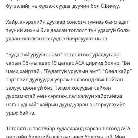
бүтээлийг нь хүлээж суудаг дуучин бол С.Бичүү.
Хайр, энэрэлийн дуугаар сонсогч түмнээ баясгадаг
түүний анхны бие даасан тоглолт тун удахгүй болж
удаан хүлээсэн фэнүүдээ баярлуулах нь ээ.
"Будаггүй уруулын амт" тоглолтоо гуравдугаар
сарын 05-ны өдөр 19 цагаас АСА циркид болно. "Би
чамд хайртай", "Будаггүй уруулын амт", "Өвөл хайр"
зэрэг хит дуунуудад уяраж болзоонд явж байсан
залуус цөөнгүй биз. Тэгвэл хосуудыг сайхан
дурсамжтай үеээ сэргээж, гал халуун хайртайгаа
нэгэн үдшийг хайрын дуунд уяран өнгөрүүлэхийг
урьж байна.
Тоглолтын тасалбар худалдаанд гарсан бөгөөд АСА
циркийн билетийн кассаас авах боломжтой. Мөн