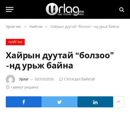
»
»
Урлаг.мн
Нийгэм
Хайрын дуутай “болзоо” -нд урьж байна
НИЙГЭМ
Хайрын дуутай “болзоо”
-нд урьж байна
Урлаг
02/03/2015
Сэтгэгдэл байхгүй
1 минут уншина