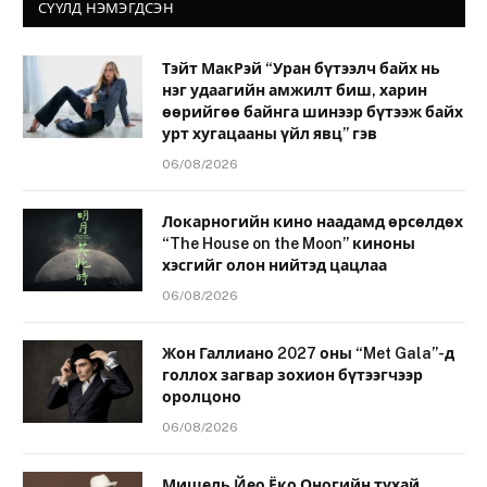
СҮҮЛД НЭМЭГДСЭН
Тэйт МакРэй “Уран бүтээлч байх нь
нэг удаагийн амжилт биш, харин
өөрийгөө байнга шинээр бүтээж байх
урт хугацааны үйл явц” гэв
06/08/2026
Локарногийн кино наадамд өрсөлдөх
“The House on the Moon” киноны
хэсгийг олон нийтэд цацлаа
06/08/2026
Жон Галлиано 2027 оны “Met Gala”-д
голлох загвар зохион бүтээгчээр
оролцоно
06/08/2026
Мишель Йео Ёко Оногийн тухай