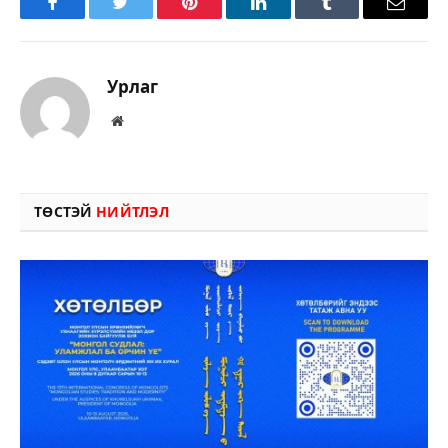
Facebook
Twitter
Pinterest
LinkedIn
Tumblr
Имэйл
Урлаг
Вэбсайт
ТӨСТЭЙ
НИЙТЛЭЛ