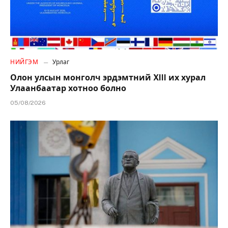
НИЙГЭМ
Урлаг
Олон улсын монголч эрдэмтний XIII их хурал
Улаанбаатар хотноо болно
05/08/2026