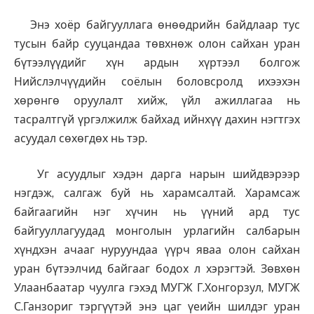
Энэ хоёр байгууллага өнөөдрийн байдлаар тус
тусын байр сууцандаа төвхнөж олон сайхан уран
бүтээлүүдийг хүн ардын хүртээл болгож
Нийслэлчүүдийн соёлын боловсролд ихээхэн
хөрөнгө оруулалт хийж, үйл ажиллагаа нь
тасралтгүй үргэлжилж байхад ийнхүү дахин нэгтгэх
асуудал сөхөгдөх нь тэр.
Уг асуудлыг хэдэн дарга нарын шийдвэрээр
нэгдэж, салгаж буй нь харамсалтай. Харамсаж
байгаагийн нэг хүчин нь үүний ард тус
байгууллагуудад монголын урлагийн салбарын
хүндхэн ачааг нуруундаа үүрч яваа олон сайхан
уран бүтээлчид байгааг бодох л хэрэгтэй. Зөвхөн
Улаанбаатар чуулга гэхэд МУГЖ Г.Хонгорзул, МУГЖ
С.Ганзориг тэргүүтэй энэ цаг үеийн шилдэг уран