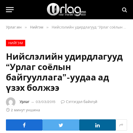
»
»
Урлаг.мн
Нийгэм
Нийслэлийн удирдлагууд “Урлаг соёлын байгууллага”-уудаа ад үзэх болжээ
НИЙГЭМ
Нийслэлийн удирдлагууд
“Урлаг соёлын
байгууллага”-уудаа ад
үзэх болжээ
Урлаг
03/03/2015
Сэтгэгдэл байхгүй
2 минут уншина