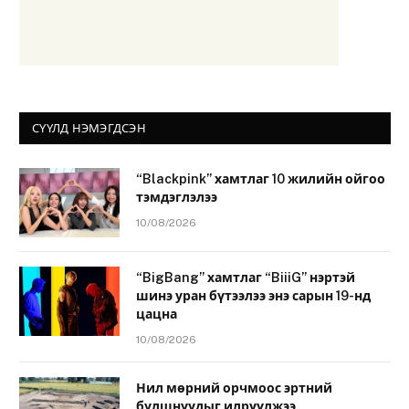
СҮҮЛД НЭМЭГДСЭН
“Blackpink” хамтлаг 10 жилийн ойгоо
тэмдэглэлээ
10/08/2026
“BigBang” хамтлаг “BiiiG” нэртэй
шинэ уран бүтээлээ энэ сарын 19-нд
цацна
10/08/2026
Нил мөрний орчмоос эртний
булшнуудыг илрүүлжээ