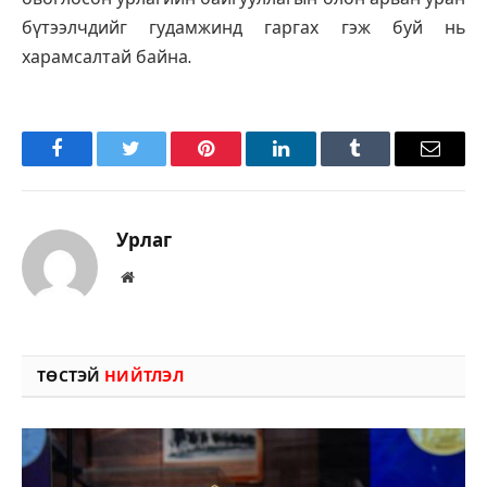
бүтээлчдийг гудамжинд гаргах гэж буй нь
харамсалтай байна.
Facebook
Twitter
Pinterest
LinkedIn
Tumblr
Имэйл
Урлаг
Вэбсайт
ТӨСТЭЙ
НИЙТЛЭЛ