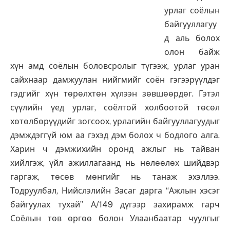
урлаг соёлын
байгууллагуу
д аль болох
олон байж
хүн амд соёлын боловсролыг түгээж, урлаг уран
сайхнаар дамжуулан нийгмийг соён гэгээрүүлдэг
гэдгийг хүн төрөлхтөн хүлээн зөвшөөрдөг. Гэтэл
сүүлийн үед урлаг, соёлтой холбоотой төсөл
хөтөлбөрүүдийг зогсоох, урлагийн байгууллагуудыг
дэмждэггүй юм аа гэхэд дэм болох ч бодлого алга.
Харин ч дэмжихийн оронд ажлыг нь тайван
хийлгэж, үйл ажиллагаанд нь нөлөөлөх шийдвэр
гаргаж, төсөв мөнгийг нь танаж эхэллээ.
Тодруулбал, Нийслэлийн Засаг дарга “Ажлын хэсэг
байгуулах тухай” А/149 дүгээр захирамж гарч
Соёлын төв өргөө болон Улаанбаатар чуулгыг