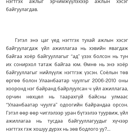
нэгтгэх ажлыг эрчимжүүлэхээр ажлын хэсэг
байгуулагдав.
Гэтэл энэ цаг үед нэгтгэх тухай ажлын хэсэг
байгуулагдаж үйл ажиллагаа нь хэвийн явагдаж
байгаа хоёр байгууллагыг “ад” үзэх болсон нь тун
их сонирхол татаж байгаа юм. Өмнө нь энэ хоёр
байгууллагыг нийлүүлж нэгтгэж үзсэн. Соёлын төв
өргөө болон Улаанбаатар чуулгыг 2006-2010 оны
хооронд нэг байранд байрлуулсан ч үйл ажиллагаа,
орчин нөхцөл нь таарахгүй байсны улмаас
“Улаанбаатар чуулга” одоогийн байрандаа орсон.
Гэтэл өөр өөр чиглэлээр уран бүтээлээ туурвиж, үйл
ажиллагаа нь тусдаа байгууллагуудыг хүчээр
нэгтгэх гэж хошуу дүрэх нь зөв бодлого уу?…