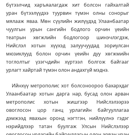
бүтээлчид харъяалагдаж хит болсон гайхалтай
уран бүтээлүүдээ туурвин түмэн олны сонорыг
мялааж яваа. Мөн сүүлийн жилүүдэд Улаанбаатар
чуулгын урын сангийн бодлого орчин үеийн
театрын хөгжлийн бодлогоор шинэчлэгдэж,
Нийслэл хотын хүүхэд залуучуудад зориулсан
мюзиклууд болон орчин үеийн дуу хөгжмийн
тоглолтыг үзэгчдийн хүртээл болгож байгааг
урлагт хайртай түмэн олон андахгүй мэднэ.
Ийнхүү метрополис хот болсоноороо бахархдаг
Улаанбаатар хотын дарга нар, бусад олон арван
метрополис хотын жишгээр Нийслэлээрээ
овоглосон цор ганц урлагийн байгууллагаа
дэмжээд явахын оронд нэгтгэн, нийлүүлнэ гэдэг
нэрийдлээр татан буулгаж Улсын Нийслэлээр
овоглосон урлагийн байгууллагын олон арван уран