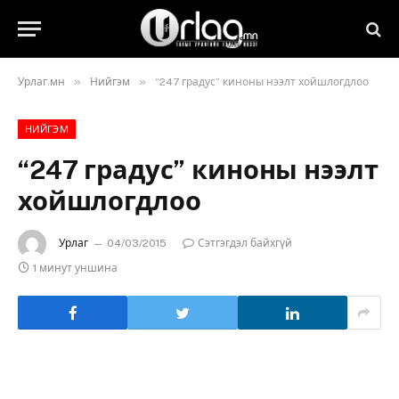
»
»
Урлаг.мн
Нийгэм
“247 градус” киноны нээлт хойшлогдлоо
НИЙГЭМ
“247 градус” киноны нээлт
хойшлогдлоо
Урлаг
04/03/2015
Сэтгэгдэл байхгүй
1 минут уншина