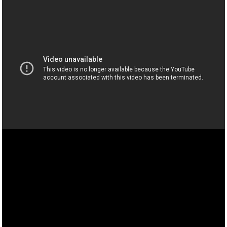
"247 Градус" Making a movie …