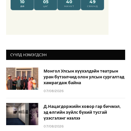
СҮҮЛД НЭМЭГДСЭН
Монгол Улсын хүүхэлдэйн театрын
уран бүтээлчид олон улсын сургалтад
хамрагдаж байна
07/08/2026
Д.Нацагдоржийн ховор гар бичмэл,
эд өлгийн зүйлс бүхий тусгай
үзэсгэлэнг нээлээ
07/08/2026