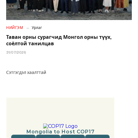
НИЙГЭМ
Урлаг
Таван орны сурагчид Монгол орны түүх,
соёлтой танилцав
31/07/2026
Сэтгэгдэл хаалттай