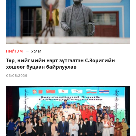
НИЙГЭМ
Урлаг
Төр, нийгмийн нэрт зүтгэлтэн С.Зоригийн
хөшөөг буцаан байрлуулав
03/08/2026