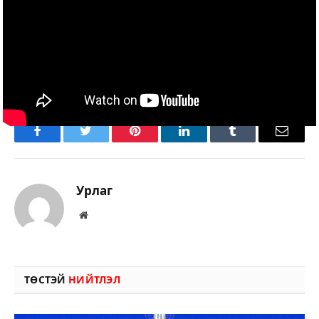
Эх сурвалж: Dorgio.mn
Facebook
Twitter
Pinterest
LinkedIn
Tumblr
Имэйл
Урлаг
Вэбсайт
ТӨСТЭЙ
НИЙТЛЭЛ