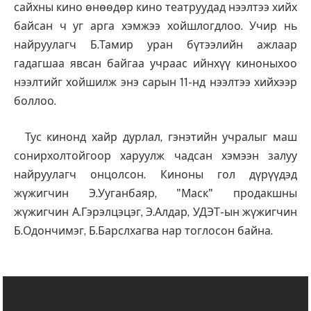
сайхны кино өнөөдөр кино театруудад нээлтээ хийх
байсан ч уг арга хэмжээ хойшлогдлоо. Учир нь
найруулагч Б.Тамир уран бүтээлийн ажлаар
гадагшаа явсан байгаа учраас ийнхүү киноныхоо
нээлтийг хойшилж энэ сарын 11-нд нээлтээ хийхээр
боллоо.
Тус кинонд хайр дурлал, гэнэтийн учралыг маш
сонирхолтойгоор харуулж чадсан хэмээн залуу
найруулагч онцолсон. Киноны гол дүрүүдэд
жүжигчин Э.Ууганбаяр, "Маск" продакшны
жүжигчин А.Гэрэлцэцэг, Э.Алдар, УДЭТ-ын жүжигчин
Б.Одончимэг, Б.Барслхагва нар тоглосон байна.