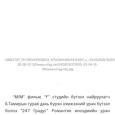
10865707_751789344936612_61523644963413364_o_(1)525240676201
02-26-13-32[www.urlag.mn]5938116372015-03-04-10-
56[www.urlag.mn].jpg
“MIM” фильм, “F” студийн бүтээл найруулагч
Б.Тамирын гурав дахь бүрэн хэмжээний уран бүтээл
болох "247 Градус" Романтик инээдмийн уран