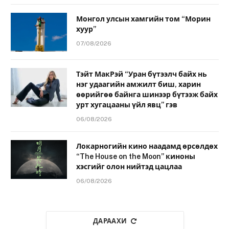
Монгол улсын хамгийн том “Морин
хуур”
07/08/2026
Тэйт МакРэй “Уран бүтээлч байх нь
нэг удаагийн амжилт биш, харин
өөрийгөө байнга шинээр бүтээж байх
урт хугацааны үйл явц” гэв
06/08/2026
Локарногийн кино наадамд өрсөлдөх
“The House on the Moon” киноны
хэсгийг олон нийтэд цацлаа
06/08/2026
ДАРААХИ