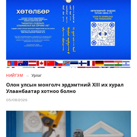
НИЙГЭМ
Урлаг
Олон улсын монголч эрдэмтний XIII их хурал
Улаанбаатар хотноо болно
05/08/2026