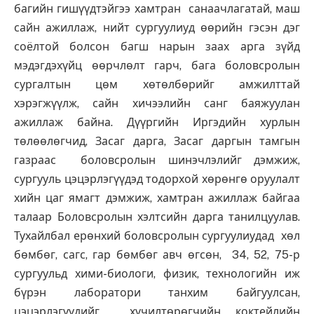
багийн гишүүдтэйгээ хамтран санаачлагатай, маш
сайн ажиллаж, нийт сургуулиуд өөрийн гэсэн дэг
соёлтой болсон багш нарын заах арга зүйд
мэдэгдэхүйц өөрчлөлт гарч, бага боловсролын
сургалтын цөм хөтөлбөрийг амжилттай
хэрэгжүүлж, сайн хичээлийн санг баяжуулан
ажиллаж байна. Дүүргийн Иргэдийн хурлын
төлөөлөгчид, Засаг дарга, Засаг даргын тамгын
газраас боловсролын шинэчлэлийг дэмжиж,
сургууль цэцэрлэгүүдэд тодорхой хөрөнгө оруулалт
хийн цаг ямагт дэмжиж, хамтран ажиллаж байгаа
талаар Боловсролын хэлтсийн дарга танилцуулав.
Тухайлбал ерөнхий боловсролын сургуулиудад хөл
бөмбөг, сагс, гар бөмбөг авч өгсөн, 34, 52, 75-р
сургуульд хими-биологи, физик, технологийн иж
бүрэн лаборатори танхим байгуулсан,
цэцэрлэгүүдийг хүчилтөрөгчийн коктейлийн