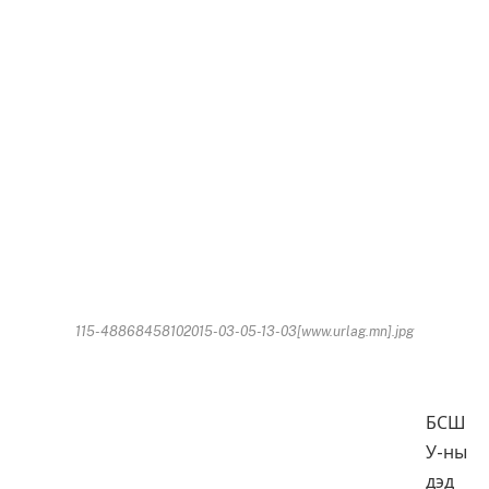
115-48868458102015-03-05-13-03[www.urlag.mn].jpg
БСШ
У-ны
дэд