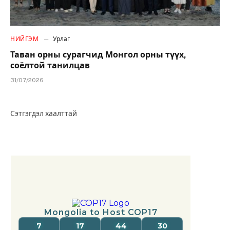
НИЙГЭМ
Урлаг
Таван орны сурагчид Монгол орны түүх,
соёлтой танилцав
31/07/2026
Сэтгэгдэл хаалттай