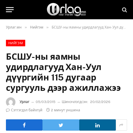
»
»
Урлаг.мн
Нийгэм
БСШУ-ны яамны удирдлагууд Хан-Уул дүүргийн 115 дугаар сургууль дээр ажиллажээ
НИЙГЭМ
БСШУ-ны яамны
удирдлагууд Хан-Уул
дүүргийн 115 дугаар
сургууль дээр ажиллажээ
Урлаг
05/03/2015
Шинэчлэгдсэн:
20/02/2026
Сэтгэгдэл байхгүй
2 минут уншина