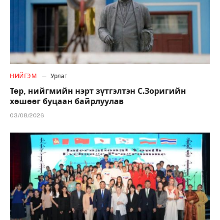
НИЙГЭМ
Урлаг
Төр, нийгмийн нэрт зүтгэлтэн С.Зоригийн
хөшөөг буцаан байрлуулав
03/08/2026