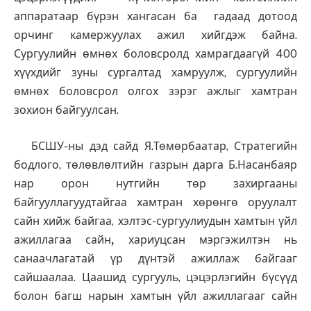
аппаратаар бүрэн хангасан ба гадаад дотоод
орчинг камержуулах ажил хийгдэж байна.
Сургуулийн өмнөх боловсролд хамрагдаагүй 400
хүүхдийг зуны сургалтад хамруулж, сургуулийн
өмнөх боловсрол олгох зэрэг ажлыг хамтран
зохион байгуулсан.
БСШУ-ны дэд сайд Я.Төмөрбаатар, Стратегийн
бодлого, төлөвлөлтийн газрын дарга Б.Насанбаяр
нар орон нутгийн төр захиргааны
байгууллагуудтайгаа хамтран хөрөнгө оруулалт
сайн хийж байгаа, хэлтэс-сургуулиудын хамтын үйл
ажиллагаа сайн
,
хариуцсан мэргэжилтэн нь
санаачлагатай үр дүнтэй ажиллаж байгааг
сайшаалаа. Цаашид сургууль, цэцэрлэгийн бүсүүд
болон багш нарын хамтын үйл ажиллагааг сайн