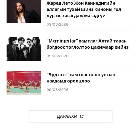
Жаред Лето Жон Кеннедигийн
аллагын тухай шинэ киноны гол
дүрээс хасагдаж магадгүй
09/08/2026
“Mxrningstar” хамтлаг Алтай таван
богдоос тоглолтоо цахимаар хийнэ
09/08/2026
“Эрдэнэс” хамтлаг олон улсын
наадамд оролцлоо
09/08/2026
ДАРААХИ