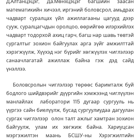
Д.Алтанцэцэг, Да.Мөнхцэцэг багшийн заасан
математикийн хичээл, иргэний боловсрол, амьдрах
чадварт суралцах үйл ажиллагааны цагууд дээр
сууж, суралцагчдын оролцоо, өөрийгөө илэрхийлэх
чадварт тодорхой ахиц гарч, багш нар шавь төвтэй
сургалтыг зохион байгуулах арга зүйг амжилттай
хэрэгжүүлж, Хүүхэд нэг бүрийг хөгжүүлэх чиглэлээр
санаачлагатай ажиллаж байна гэж дэд сайд
үнэллээ.
Боловсролын чиглэлээр төрөөс баримталж буй
бодлого шийдвэрийг дүүргийн хэмжээнд чиглүүлэн
манлайлах лаборатори 115 дугаар сургууль нь
үүргээ сайн биелүүлж, бусад сургуулиудаа дагуулан
сургах чиглэлээр олон талт ажлыг хамтран зохион
байгуулж, улам их хөгжиж байна. Хариуцсан
мэргэжилтэн маань БСШУ-ны Хэрэгжилтийн