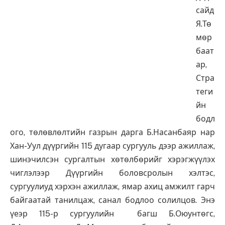
сайд
Я.Тө
мөр
баат
ар,
Стра
теги
йн
бодл
ого, төлөвлөлтийн газрын дарга Б.Насанбаяр нар
Хан-Уул дүүргийн 115 дугаар сургууль дээр ажиллаж,
шинэчилсэн сургалтын хөтөлбөрийг хэрэгжүүлэх
чиглэлээр Дүүргийн боловсролын хэлтэс,
сургуулиуд хэрхэн ажиллаж, ямар ахиц амжилт гарч
байгаатай танилцаж, санал бодлоо солилцов. Энэ
үеэр 115-р сургуулийн багш Б.Оюунтөгс,