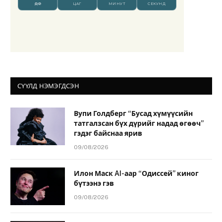
СҮҮЛД НЭМЭГДСЭН
Вупи Голдберг “Бусад хүмүүсийн
татгалзсан бүх дүрийг надад өгөөч”
гэдэг байснаа ярив
09/08/2026
Илон Маск AI-аар “Одиссей” киног
бүтээнэ гэв
09/08/2026