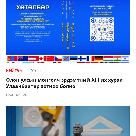
НИЙГЭМ
Урлаг
Олон улсын монголч эрдэмтний XIII их хурал
Улаанбаатар хотноо болно
05/08/2026