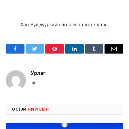
Хан-Уул дүүргийн боловсролын хэлтэс.
Facebook
Twitter
Pinterest
LinkedIn
Tumblr
Имэйл
Урлаг
Вэбсайт
ТӨСТЭЙ
НИЙТЛЭЛ