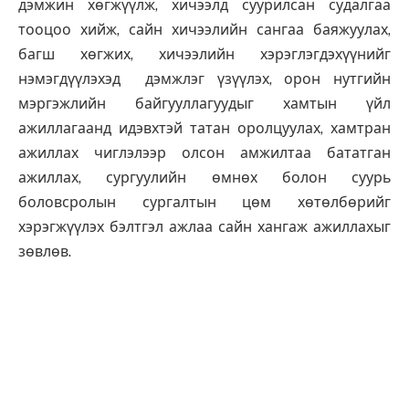
дэмжин хөгжүүлж, хичээлд суурилсан судалгаа
тооцоо хийж, сайн хичээлийн сангаа баяжуулах,
багш хөгжих, хичээлийн хэрэглэгдэхүүнийг
нэмэгдүүлэхэд дэмжлэг үзүүлэх, орон нутгийн
мэргэжлийн байгууллагуудыг хамтын үйл
ажиллагаанд идэвхтэй татан оролцуулах, хамтран
ажиллах чиглэлээр олсон амжилтаа бататган
ажиллах, сургуулийн өмнөх болон суурь
боловсролын сургалтын цөм хөтөлбөрийг
хэрэгжүүлэх бэлтгэл ажлаа сайн хангаж ажиллахыг
зөвлөв.