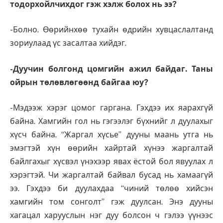
тодорхойлчихдог гэж хэлж болох нь ээ?
-Болно. Өөрийнхөө тухайн өдрийн хувцаслалтанд
зориулаад үс засалтаа хийдэг.
-Дуучин болгонд цомгийн ажил байдаг. Таны
ойрын төлөвлөгөөнд байгаа юу?
-Мэдээж хэрэг цомог гаргана. Гэхдээ их яарахгүй
байна. Хамгийн гол нь гэгээлэг бүхнийг л дуулахыг
хүсч байна. “Жаргал хүсье” дууны маань утга нь
эмэгтэй хүн өөрийн хайртай хүнээ жаргалтай
байлгахыг хүсвэл үнэхээр явах ёстой бол явуулах л
хэрэгтэй. Чи жаргалтай байвал бусад нь хамаагүй
ээ. Гэхдээ би дуулахдаа “чиний төлөө хийсэн
хамгийн том сонголт” гэж дуулсан. Энэ дууны
хагацал харууслын нэг дуу болсон ч гэлээ үүнээс