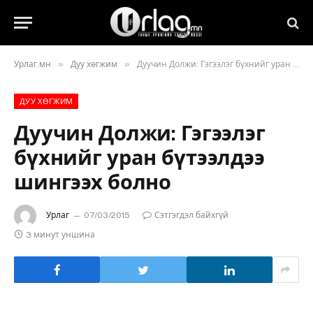
»
»
Урлаг.мн
Дуу хөгжим
Дуучин Должи: Гэгээлэг бүхнийг уран бүтээлдээ шингээх болно
ДУУ ХӨГЖИМ
Дуучин Должи: Гэгээлэг
бүхнийг уран бүтээлдээ
шингээх болно
Урлаг
07/03/2015
Сэтгэгдэл байхгүй
3 минут уншина