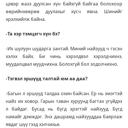
цэвэр жазз дуулсан хүн байхгүй байгаа болохоор
өөрийнхөөрөө дуулахыг хүсч явна. Шинийг
эрэлхийлж байна.
-Та хэр тэмцэгч хүн бэ?
-Их шулуун шударга зантай. Миний найзууд ч гэсэн
хэлэх байх. Би чинь хэрэлдвэл хэрэлдчихнэ,
муудалцвал муудчихна. Болохгүй бол зодолчихно.
-Тэгвэл эршүүд талтай юм аа даа?
-Багын л эршүүд талдаа охин байсан. Ер нь эмэгтэй
найз их ховор. Гарын таван хуруунд багтах үгүйдээ
л байдаг. Бусад нь бүгд эрэгтэй найзууд. Бүгд
намайг дэмждэг. Энэ дашрамд найзууддаа баярлаж
явдаг шүү гээд хэлчихье.