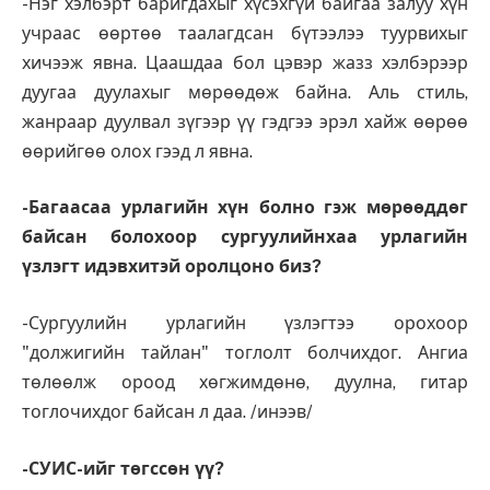
-Нэг хэлбэрт баригдахыг хүсэхгүй байгаа залуу хүн
учраас өөртөө таалагдсан бүтээлээ туурвихыг
хичээж явна. Цаашдаа бол цэвэр жазз хэлбэрээр
дуугаа дуулахыг мөрөөдөж байна. Аль стиль,
жанраар дуулвал зүгээр үү гэдгээ эрэл хайж өөрөө
өөрийгөө олох гээд л явна.
-Багаасаа урлагийн хүн болно гэж мөрөөддөг
байсан болохоор сургуулийнхаа урлагийн
үзлэгт идэвхитэй оролцоно биз?
-Сургуулийн урлагийн үзлэгтээ орохоор
"должигийн тайлан" тоглолт болчихдог. Ангиа
төлөөлж ороод хөгжимдөнө, дуулна, гитар
тоглочихдог байсан л даа. /инээв/
-СУИС-ийг төгссөн үү?