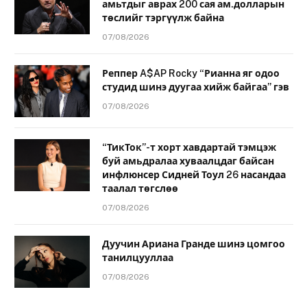
амьтдыг аврах 200 сая ам.долларын
төслийг тэргүүлж байна
07/08/2026
Реппер A$AP Rocky “Рианна яг одоо
студид шинэ дуугаа хийж байгаа” гэв
07/08/2026
“ТикТок”-т хорт хавдартай тэмцэж
буй амьдралаа хуваалцдаг байсан
инфлюнсер Сидней Тоул 26 насандаа
таалал төгслөө
07/08/2026
Дуучин Ариана Гранде шинэ цомгоо
танилцууллаа
07/08/2026