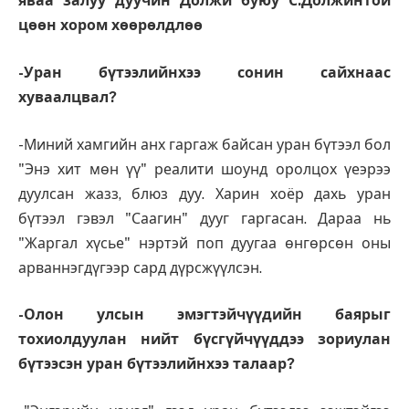
яваа залуу дуучин Должи буюу С.Должинтой
цөөн хором хөөрөлдлөө
-Уран бүтээлийнхээ сонин сайхнаас
хуваалцвал?
-Миний хамгийн анх гаргаж байсан уран бүтээл бол
"Энэ хит мөн үү" реалити шоунд оролцох үеэрээ
дуулсан жазз, блюз дуу. Харин хоёр дахь уран
бүтээл гэвэл "Саагин" дууг гаргасан. Дараа нь
"Жаргал хүсье" нэртэй поп дуугаа өнгөрсөн оны
арваннэгдүгээр сард дүрсжүүлсэн.
-Олон улсын эмэгтэйчүүдийн баярыг
тохиолдуулан нийт бүсгүйчүүддээ зориулан
бүтээсэн уран бүтээлийнхээ талаар?