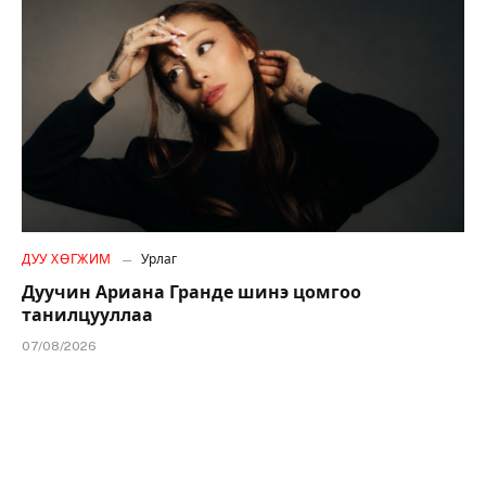
ДУУ ХӨГЖИМ
Урлаг
Дуучин Ариана Гранде шинэ цомгоо
танилцууллаа
07/08/2026