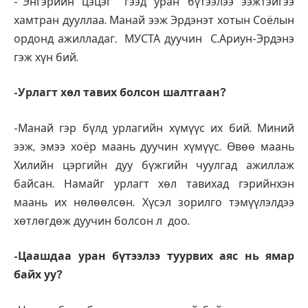
-"Энгэрийн цэцэг" гээд уран бүтээлээ ээжтэйгээ
хамтран дууллаа. Манай ээж Эрдэнэт хотын Соёлын
ордонд ажилладаг. МУСТА дуучин С.Ариун-Эрдэнэ
гэж хүн бий.
-Урлагт хөл тавих болсон шалтгаан?
-Манай гэр бүлд урлагийн хүмүүс их бий. Миний
ээж, эмээ хоёр маань дуучин хүмүүс. Өвөө маань
Хилийн цэргийн дуу бүжгийн чуулгад ажиллаж
байсан. Намайг урлагт хөл тавихад гэрийнхэн
маань их нөлөөлсөн. Хүсэл зорилго тэмүүлэлдээ
хөтлөгдөж дуучин болсон л доо.
-Цаашдаа уран бүтээлээ туурвих аяс нь ямар
байх уу?