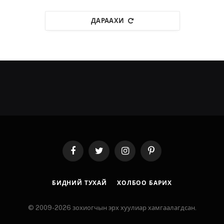
ДАРААХИ
Facebook
Twitter
Instagram
Pinterest
БИДНИЙ ТУХАЙ
ХОЛБОО БАРИХ
© 2009-2026 зохиогчын эрх хуулиар хамгаалагдсан.