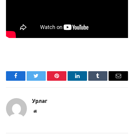
Facebook
Twitter
Pinterest
LinkedIn
Tumblr
Имэйл
Урлаг
Вэбсайт