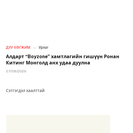
ДУУ ХӨГЖИМ
Урлаг
Алдарт “Boyzone” хамтлагийн гишүүн Ронан
Китинг Монголд анх удаа дуулна
07/08/2026
Сэтгэгдэл хаалттай