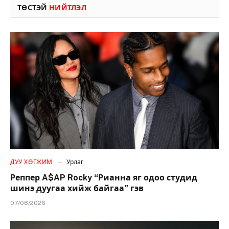
ТӨСТЭЙ
НИЙТЛЭЛ
ДУУ ХӨГЖИМ
Урлаг
Реппер A$AP Rocky “Рианна яг одоо студид
шинэ дуугаа хийж байгаа” гэв
07/08/2026