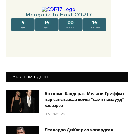
СҮҮЛД НЭМЭГДСЭН
Антонио Бандерас, Мелани Гриффит
нар салснаасаа хойш “сайн найзууд”
хэвээрээ
07/08/2026
Леонардо ДиКаприо ховордсон