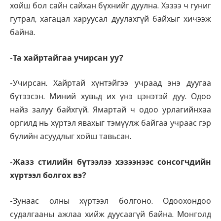
хойш бол сайн сайхан бүхнийг дуулна. Хэзээ ч гуниг
гутрал, хагацал харуусал дуулахгүй байхыг хичээж
байна.
-Та хайртайгаа учирсан уу?
-Учирсан. Хайртай хүнтэйгээ учраад энэ дуугаа
бүтээсэн. Миний хувьд их үнэ цэнэтэй дуу. Одоо
найз залуу байхгүй. Ямартай ч одоо урлагийнхаа
оргилд нь хүртэл явахыг тэмүүлж байгаа учраас гэр
бүлийн асуудлыг хойш тавьсан.
-Жазз стилийн бүтээлээ хэзээнээс сонсогчдийн
хүртээл болгох вэ?
-Зунаас олны хүртээл болгоно. Одоохондоо
судалгааны ажлаа хийж дуусаагүй байна. Монголд