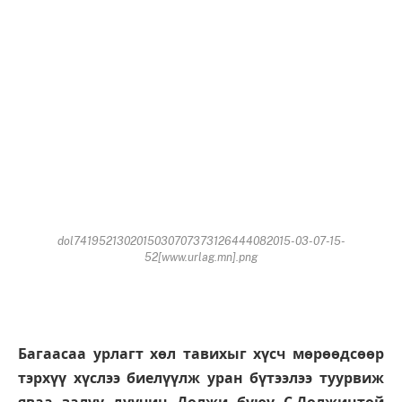
dol7419521302015030707373126444082015-03-07-15-
52[www.urlag.mn].png
Багаасаа урлагт хөл тавихыг хүсч мөрөөдсөөр
тэрхүү хүслээ биелүүлж уран бүтээлээ туурвиж