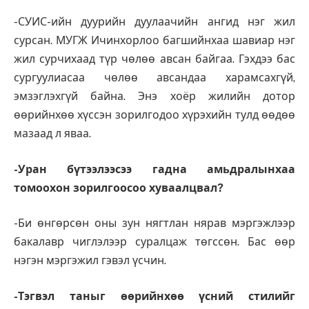
-СУИС-ийн дуурийн дуулаачийн ангид нэг жил
сурсан. МУГЖ Ичинхорлоо багшийнхаа шавиар нэг
жил сурчихаад түр чөлөө авсан байгаа. Гэхдээ бас
сургуулиасаа чөлөө авсандаа харамсахгүй,
эмзэглэхгүй байна. Энэ хоёр жилийн дотор
өөрийнхөө хүссэн зорилгодоо хүрэхийн тулд өөдөө
мазаад л яваа.
-Уран бүтээлээсээ гадна амьдралынхаа
томоохон зорилгоосоо хуваалцвал?
-Би өнгөрсөн оны зун нягтлан нярав мэргэжлээр
бакалавр чиглэлээр суралцаж төгссөн. Бас өөр
нэгэн мэргэжил гэвэл үсчин.
-Тэгвэл таныг өөрийнхөө үсний стилийг