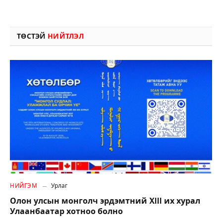
ТӨСТЭЙ
НИЙТЛЭЛ
НИЙГЭМ
Урлаг
Олон улсын монголч эрдэмтний XIII их хурал
Улаанбаатар хотноо болно