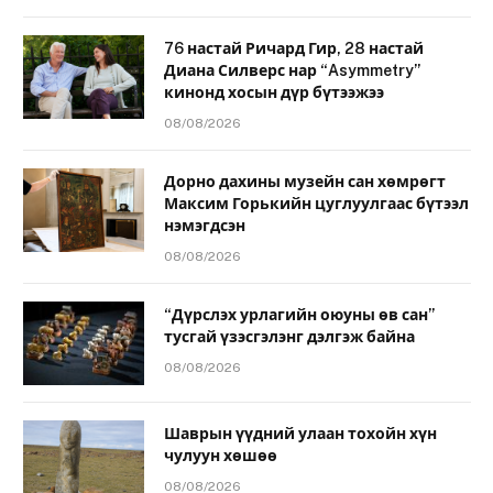
76 настай Ричард Гир, 28 настай
Диана Силверс нар “Asymmetry”
кинонд хосын дүр бүтээжээ
08/08/2026
Дорно дахины музейн сан хөмрөгт
Максим Горькийн цуглуулгаас бүтээл
нэмэгдсэн
08/08/2026
“Дүрслэх урлагийн оюуны өв сан”
тусгай үзэсгэлэнг дэлгэж байна
08/08/2026
Шаврын үүдний улаан тохойн хүн
чулуун хөшөө
08/08/2026