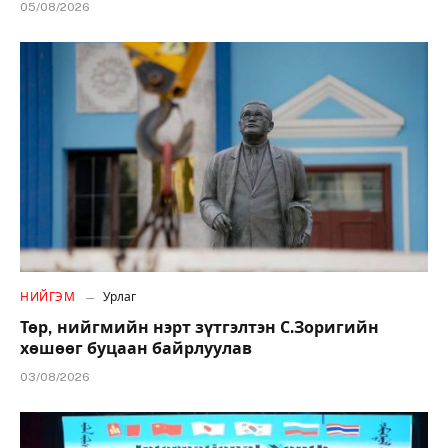
05/08/2026
НИЙГЭМ
Урлаг
Төр, нийгмийн нэрт зүтгэлтэн С.Зоригийн
хөшөөг буцаан байрлуулав
03/08/2026