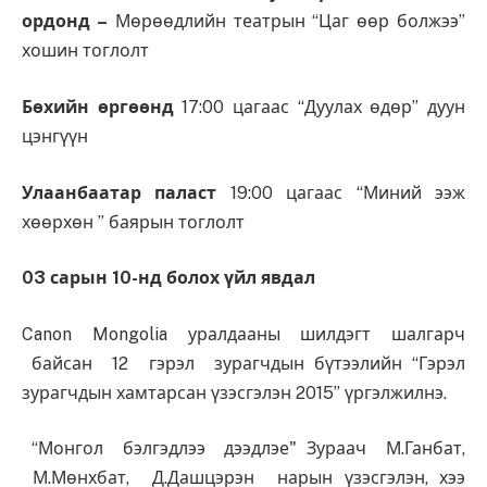
ордонд –
Мөрөөдлийн театрын “Цаг өөр болжээ”
хошин тоглолт
Бөхийн өргөөнд
17:00 цагаас “Дуулах өдөр” дуун
цэнгүүн
Улаанбаатар паласт
19:00 цагаас “Миний ээж
хөөрхөн ” баярын тоглолт
03 сарын 10-нд болох үйл явдал
Canon Mongolia уралдааны шилдэгт шалгарч
байсан 12 гэрэл зурагчдын бүтээлийн “Гэрэл
зурагчдын хамтарсан үзэсгэлэн 2015” үргэлжилнэ.
“Монгол бэлгэдлээ дээдлэе" Зураач М.Ганбат,
М.Мөнхбат, Д.Дашцэрэн нарын үзэсгэлэн, хээ