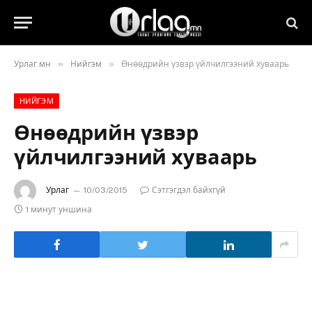
»
»
Урлаг.мн
Нийгэм
Өнөөдрийн үзвэр үйлчилгээний хуваарь
НИЙГЭМ
Өнөөдрийн үзвэр
үйлчилгээний хуваарь
Урлаг
10/03/2015
Сэтгэгдэл байхгүй
1 минут уншина