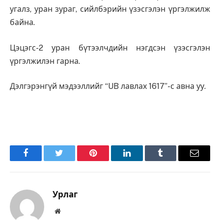
угалз, уран зураг, сийлбэрийн үзэсгэлэн үргэлжилж
байна.
Цэцэгс-2 уран бүтээлчдийн нэгдсэн үзэсгэлэн
үргэлжилэн гарна.
Дэлгэрэнгүй мэдээллийг “UB лавлах 1617”-с авна уу.
Facebook
Twitter
Pinterest
LinkedIn
Tumblr
Имэйл
Урлаг
Вэбсайт