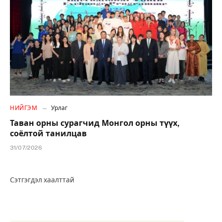
НИЙГЭМ
Урлаг
Таван орны сурагчид Монгол орны түүх,
соёлтой танилцав
31/07/2026
Сэтгэгдэл хаалттай