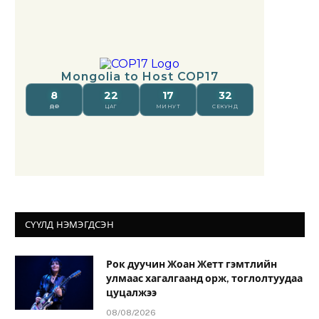
СҮҮЛД НЭМЭГДСЭН
Рок дуучин Жоан Жетт гэмтлийн
улмаас хагалгаанд орж, тоглолтуудаа
цуцалжээ
08/08/2026