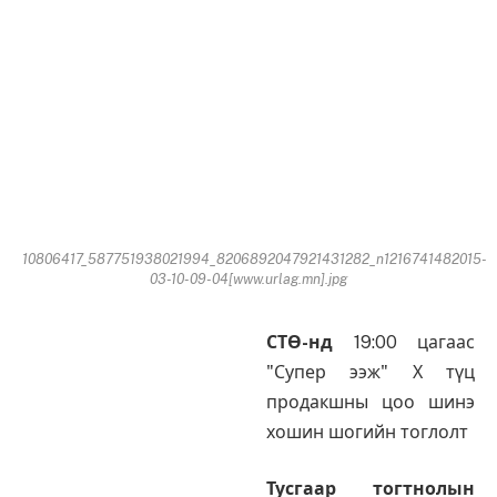
10806417_587751938021994_8206892047921431282_n1216741482015-
03-10-09-04[www.urlag.mn].jpg
СТӨ-нд
19:00 цагаас
"Супер ээж" Х түц
продакшны цоо шинэ
хошин шогийн тоглолт
Тусгаар тогтнолын