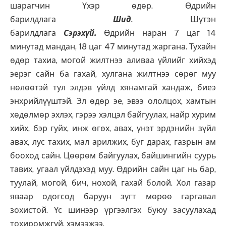
шарагчин Үхэр өдөр. Өдрийн
барилдлага
Шид
.
Шүтэн
барилдлага
Сэрэхүй
.
Өдрийн наран 7 цаг 14
минутад мандан, 18 цаг 47 минутад жаргана. Тухайн
өдөр тахиа, могой жилтнээ аливаа үйлийг хийхэд
эерэг сайн ба гахай, хулгана жилтнээ сөрөг муу
нөлөөтэй тул элдэв үйлд хянамгай хандаж, биеэ
энхрийлүүштэй. Эл өдөр эе, эвээ ололцох, хамтын
хөдөлмөр эхлэх, гэрээ хэлцэл байгуулах, найр хурим
хийх, бэр гуйх, инж өгөх, авах, үнэт эрдэнийн зүйл
авах, лус тахих, мал арилжих, буг дарах, газрын ам
бооход сайн. Цөөрөм байгуулах, байшингийн суурь
тавих, угаал үйлдэхэд муу. Өдрийн сайн цаг нь бар,
туулай, могой, бич, нохой, гахай болой. Хол газар
яваар одогсод баруун зүгт мөрөө гаргавал
зохистой. Үс шинээр үргээлгэх буюу засуулахад
тохиромжгүй. хэмээжээ.