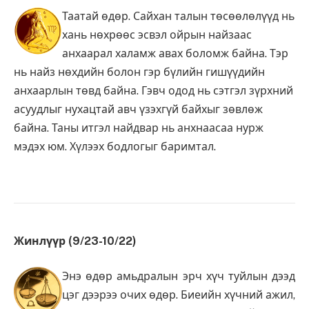
Таатай өдөр. Сайхан талын төсөөлөлүүд нь
хань нөхрөөс эсвэл ойрын найзаас
анхаарал халамж авах боломж байна. Тэр
нь найз нөхдийн болон гэр бүлийн гишүүдийн
анхаарлын төвд байна. Гэвч одод нь сэтгэл зүрхний
асуудлыг нухацтай авч үзэхгүй байхыг зөвлөж
байна. Таны итгэл найдвар нь анхнаасаа нурж
мэдэх юм. Хүлээх бодлогыг баримтал.
Жинлүүр (9/23-10/22)
Энэ өдөр амьдралын эрч хүч туйлын дээд
цэг дээрээ очих өдөр. Биеийн хүчний ажил,