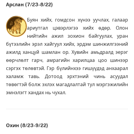
Арслан (7/23-8/22)
Буян хийх, гомдсон хүнээ уучлах, галаар
ариутгал цэвэрлэгээ хийх өдөр. Олон
нийтийн ажил зохион байгуулах, уран
бүтээлийн эрэл хайгуул хийх, эрдэм шинжилгээний
ажилд ханцуй шамлан ор. Хувийн амьдралд эерэг
өөрчлөлт гарч, амрагийн харилцаа цоо шинээр
сэргэх төлөвтэй. Гэр бүлийнхээ гишүүдэд анхаарал
халамж тавь. Дотоод эрхтэний чинь асуудал
төвөгтэй болж эхлэх магадлалтай тул мэргэжилийн
эмнэлэгт хандах нь чухал.
Охин (8/23-9/22)