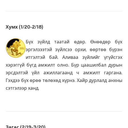
Хумх (1/20-2/18)
Бүх зүйлд таатай өдөр. Өнөөдөр бүх
эргэлзээтэй зүйлсээ орхи, өөртөө бүрэн
итгэлтэй бай. Аливаа зүйлийг үгүйсгэх
хэрэггүй бүгд амжилт олно. Бүр цаашилбал дурын
эрсдэлтэй үйл ажиллагаанд ч амжилт гаргана.
Гэхдээ бүх өрөө төлөхөд хүрнэ. Хайр дурлалд анхны
сэтгэлээр ханд.
Загас (2/19-3/20)