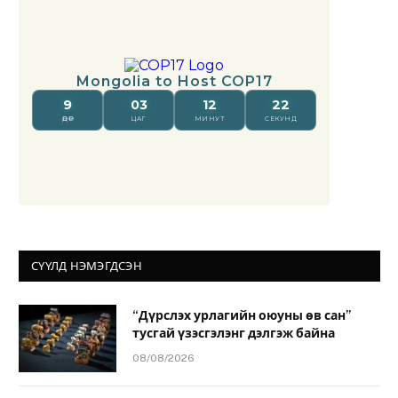
СҮҮЛД НЭМЭГДСЭН
“Дүрслэх урлагийн оюуны өв сан”
тусгай үзэсгэлэнг дэлгэж байна
08/08/2026