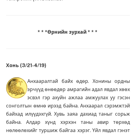
* * *Өрнийн зурхай * * *
Хонь (3/21-4/19)
Анхааралтай байх өдөр. Хонины ордны
эрчүүд өнөөдөр амрагийн адал явдал хөөх
эсвэл гэр ахуйн ажлаа амжуулах уу гэсэн
сонголтын өмнө ирээд байна. Анхаарал сэрэмжтэй
байхад илүүдэхгүй. Хувь заяа дахиад таныг сорьж
байна. Алдар хүнд хэрхэн таны авир төрхөд
нөлөөлөхийг туршиж байгаа хэрэг. Үйл явдал гэнэт