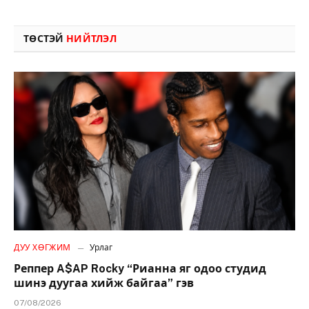
ТӨСТЭЙ
НИЙТЛЭЛ
ДУУ ХӨГЖИМ
Урлаг
Реппер A$AP Rocky “Рианна яг одоо студид
шинэ дуугаа хийж байгаа” гэв
07/08/2026