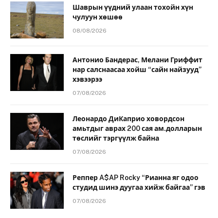
Шаврын үүдний улаан тохойн хүн
чулуун хөшөө
08/08/2026
Антонио Бандерас, Мелани Гриффит
нар салснаасаа хойш “сайн найзууд”
хэвээрээ
07/08/2026
Леонардо ДиКаприо ховордсон
амьтдыг аврах 200 сая ам.долларын
төслийг тэргүүлж байна
07/08/2026
Реппер A$AP Rocky “Рианна яг одоо
студид шинэ дуугаа хийж байгаа” гэв
07/08/2026