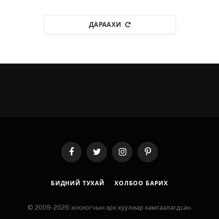
ДАРААХИ
Facebook
Twitter
Instagram
Pinterest
БИДНИЙ ТУХАЙ
ХОЛБОО БАРИХ
© 2009-2026 зохиогчын эрх хуулиар хамгаалагдсан.