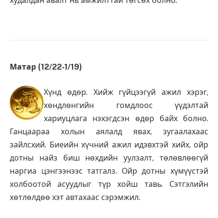
худалдан авалт нь амжилттай төгсөх болно.
Матар (12/22-1/19)
Хүнд өдөр. Хийж гүйцээгүй ажил хэрэг,
хөндлөнгийн гомдлоос үүдэлтай
хариуцлага нэхэгдсэн өдөр байх болно.
Ганцаараа холын аялалд явах, зугаалахаас
зайлсхий. Биеийн хүчний ажил идэвхтэй хийх, ойр
дотны найз биш нөхдийн уулзалт, төлөвлөөгүй
наргиа цэнгээнээс татгалз. Ойр дотны хүмүүстэй
холбоотой асуудлыг түр хойш тавь. Сэтгэлийн
хөтлөлдөө хэт автахаас сэрэмжил.