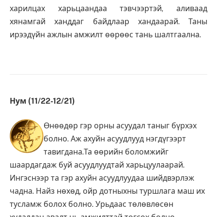
харилцах харьцаандаа тэвчээртэй, аливаад
хянамгай ханддаг байдлаар хандаарай. Таны
ирээдүйн ажлын амжилт өөрөөс тань шалтгаална.
Нум (11/22-12/21)
Өнөөдөр гэр орны асуудал таныг бүрхэх
болно. Аж ахуйн асуудлууд нэгдүгээрт
тавигдана.Та өөрийн боломжийг
шаардагдаж буй асуудлуудтай харьцуулаарай.
Ингэснээр та гэр ахуйн асуудлуудаа шийдвэрлэж
чадна. Найз нөхөд, ойр дотныхны туршлага маш их
тусламж болох болно. Урьдаас төлөвлөсөн