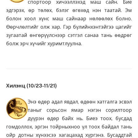
спортоор хичээллэхэд маш сайн. Бие
эдгэрэх, өр төлөх, бэлэг өгөхөд нэн таатай. Эм
болон хоол хүнс маш сайнаар нөлөөлөх болно.
Өөрчлөлтийг олж хар. Гэр бүлийнхэнтэйгээ цагийг
зугаатай өнгөрүүлснээр сэтгэл санаа тань өөдрөг
болж эрч хүчийг хуримтлуулна.
Хилэнц (10/23-11/21)
Энэ өдөр адал явдал, өдөөн хатгалга эсвэл
таныг сорьсон ямар нэгэн сорилтоор
дүүрэн өдөр байх нь. Биеэ тоох, бусдад
гомдоллох, эргэн тойрныхноо үл тоох байдал тань
ойр дотны хүнээсээ хагацахад хүргэнэ. Бусаддтай