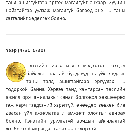
танд ашиггүйгээр эргэж магадгүйг анхаар. Хуучин
найзтайгаа уулзаж магадгүй бөгөөд энэ нь таны
сэтгэлийг хөдөлгөх болно.
Үхэр (4/20-5/20)
Гэнэтийн ирэх мэдээ мэдээлэл, нөхцөл
байдлын таатай бүрдлүүд нь үйл явдлыг
таны талд ашигтайгаар эргүүлэх нь
тодорхой байна. Хэрвээ танд хамтарсан төслийн
ажилд орж ажиллахыг санал болговол зөвшөөрөх
гэж яарч тэвдсэний хэрэггүй, өнөөдөр зөвхөн бие
даасан үйл ажиллагаа л амжилт ололтыг авчрах
болно. Гэнэтийн урилгагүй зочдын айлчлалтай
холбоотой чирэгдэл гарах нь тодорхой.