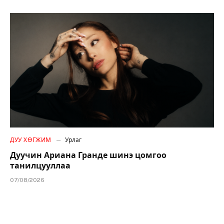
ДУУ ХӨГЖИМ
Урлаг
Дуучин Ариана Гранде шинэ цомгоо
танилцууллаа
07/08/2026