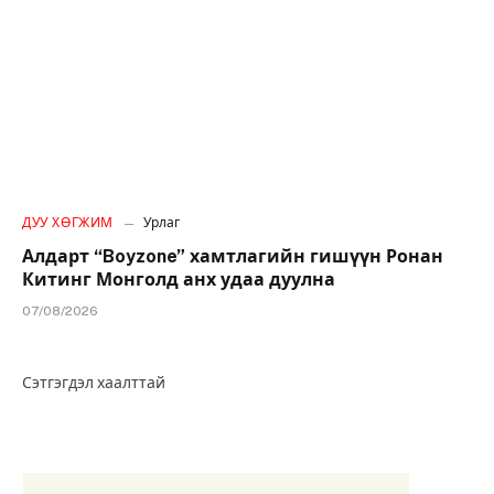
ДУУ ХӨГЖИМ
Урлаг
Алдарт “Boyzone” хамтлагийн гишүүн Ронан
Китинг Монголд анх удаа дуулна
07/08/2026
Сэтгэгдэл хаалттай