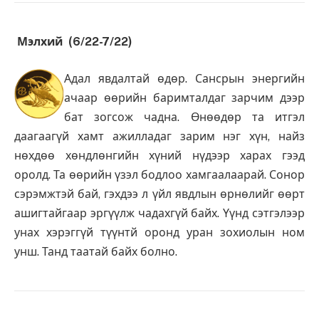
Мэлхий (6/22-7/22)
Адал явдалтай өдөр. Сансрын энергийн
ачаар өөрийн баримталдаг зарчим дээр
бат зогсож чадна. Өнөөдөр та итгэл
даагаагүй хамт ажилладаг зарим нэг хүн, найз
нөхдөө хөндлөнгийн хүний нүдээр харах гээд
оролд. Та өөрийн үзэл бодлоо хамгаалаарай. Сонор
сэрэмжтэй бай, гэхдээ л үйл явдлын өрнөлийг өөрт
ашигтайгаар эргүүлж чадахгүй байх. Үүнд сэтгэлээр
унах хэрэггүй түүнтй оронд уран зохиолын ном
унш. Танд таатай байх болно.