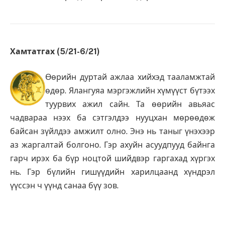
Хамтатгах (5/21-6/21)
Өөрийн дуртай ажлаа хийхэд тааламжтай
өдөр. Ялангуяа мэргэжлийн хүмүүст бүтээх
туурвих ажил сайн. Та өөрийн авьяас
чадвараа нээх ба сэтгэлдээ нууцхан мөрөөдөж
байсан зүйлдээ амжилт олно. Энэ нь таныг үнэхээр
аз жаргалтай болгоно. Гэр ахуйн асуудпууд байнга
гарч ирэх ба бүр ноцтой шийдвэр гаргахад хүргэх
нь. Гэр бүлийн гишүүдийн харилцаанд хүндрэл
үүссэн ч үүнд санаа бүү зов.