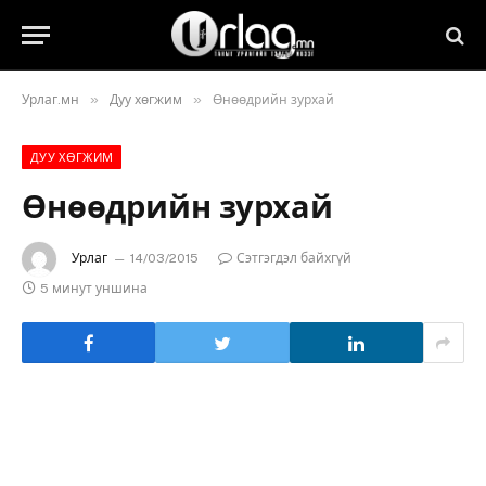
»
»
Урлаг.мн
Дуу хөгжим
Өнөөдрийн зурхай
ДУУ ХӨГЖИМ
Өнөөдрийн зурхай
Урлаг
14/03/2015
Сэтгэгдэл байхгүй
5 минут уншина