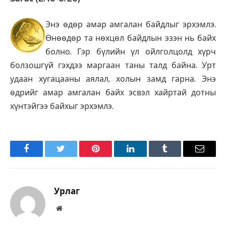
Энэ өдөр амар амгалан байдлыг эрхэмлэ.
Өнөөдөр та нөхцөл байдлын эзэн нь байх
болно. Гэр бүлийн үл ойлголцолд хүрч
болзошгүй гэхдээ маргаан таны талд байна. Урт
удаан хугацааны аялал, холын замд гарна. Энэ
өдрийг амар амгалан байх эсвэл хайртай дотны
хүнтэйгээ байхыг эрхэмлэ.
Facebook
Twitter
Pinterest
LinkedIn
Tumblr
Имэйл
Урлаг
Вэбсайт