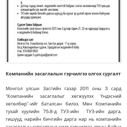
Компанийн засаглалын гэрчилгээ
олгох
сургалт
Монгол улсын Засгийн газар 2011 оны 3 сард
“Компанийн засаглалыг хөгжүүлэх Үндэсний
хөтөлбөр”-ийг баталсан билээ. Мөн Компанийн
тухай хуулийн 75.8-д ТУЗ-ийн ТУЗ-ийн дарга,
гишүүд, нарийн бичгийн дарга нар нь компанийн
засаглалын сургалтанд сууж гэрчилгээ авсан байна