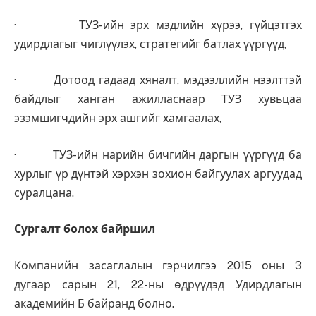
· ТУЗ-ийн эрх мэдлийн хүрээ, гүйцэтгэх
удирдлагыг чиглүүлэх, стратегийг батлах үүргүүд,
· Дотоод гадаад хяналт, мэдээллийн нээлттэй
байдлыг ханган ажилласнаар ТУЗ хувьцаа
эзэмшигчдийн эрх ашгийг хамгаалах,
· ТУЗ-ийн нарийн бичгийн даргын үүргүүд ба
хурлыг үр дүнтэй хэрхэн зохион байгуулах аргуудад
суралцана.
Сургалт болох байршил
Компанийн засаглалын гэрчилгээ 2015 оны 3
дугаар сарын 21, 22-ны өдрүүдэд Удирдлагын
академийн Б байранд болно.