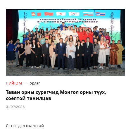
НИЙГЭМ
Урлаг
Таван орны сурагчид Монгол орны түүх,
соёлтой танилцав
31/07/2026
Сэтгэгдэл хаалттай