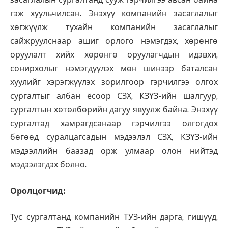
гэж хуульчилсан. Энэхүү компанийн засаглалыг
хөгжүүлж тухайн компанийн засаглалыг
сайжруулснаар ашиг орлого нэмэгдэх, хөрөнгө
оруулалт хийх хөрөнгө оруулагчдын идэвхи,
сонирхолыг нэмэгдүүлэх мөн шинээр баталсан
хуулийг хэрэгжүүлэх зорилгоор гэрчилгээ олгох
сургалтыг албан ёсоор СЗХ, КЗҮЗ-ийн шалгуур,
сургалтын хөтөлбөрийн дагуу явуулж байна. Энэхүү
сургалтад хамрагдсанаар гэрчилгээ олгогдох
бөгөөд суралцагсадын мэдээлэл СЗХ, КЗҮЗ-ийн
мэдээллийн баазад орж улмаар олон нийтэд
мэдээлэгдэх болно.
Оролцогчид
:
Тус сургалтанд компанийн ТУЗ-ийн дарга, гишүүд,