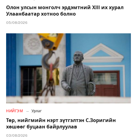
Олон улсын монголч эрдэмтний XIII их хурал
Улаанбаатар хотноо болно
05/08/2026
НИЙГЭМ
Урлаг
Төр, нийгмийн нэрт зүтгэлтэн С.Зоригийн
хөшөөг буцаан байрлуулав
03/08/2026