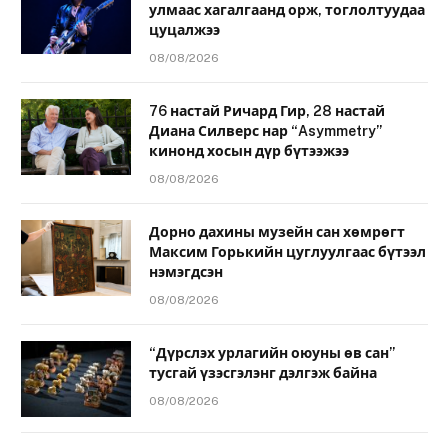
улмаас хагалгаанд орж, тоглолтуудаа
цуцалжээ
08/08/2026
76 настай Ричард Гир, 28 настай
Диана Силверс нар “Asymmetry”
кинонд хосын дүр бүтээжээ
08/08/2026
Дорно дахины музейн сан хөмрөгт
Максим Горькийн цуглуулгаас бүтээл
нэмэгдсэн
08/08/2026
“Дүрслэх урлагийн оюуны өв сан”
тусгай үзэсгэлэнг дэлгэж байна
08/08/2026