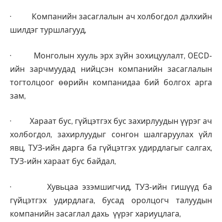
· Компанийн засаглалын ач холбогдол дэлхийн
шилдэг туршлагууд,
· Монголын хууль эрх зүйн зохицуулалт, OECD-
ийн зарчмуудад нийцсэн компанийн засаглалын
тогтолцоог өөрийн компанидаа бий болгох арга
зам,
· Хараат бус, гүйцэтгэх бус захирлуудын үүрэг ач
холбогдол, захирлуудыг сонгон шалгаруулах үйл
явц, ТУЗ-ийн дарга ба гүйцэтгэх удирдлагыг салгах,
ТУЗ-ийн хараат бус байдал,
· Хувьцаа эзэмшигчид, ТУЗ-ийн гишүүд ба
гүйцэтгэх удирдлага, бусад оролцогч талуудын
компанийн засаглал дахь үүрэг хариуцлага,