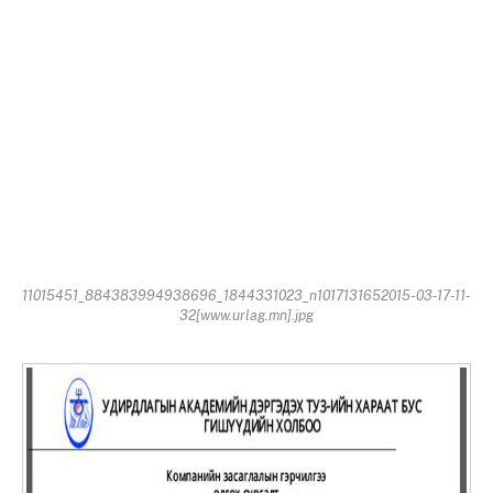
11015451_884383994938696_1844331023_n1017131652015-03-17-11-
32[www.urlag.mn].jpg