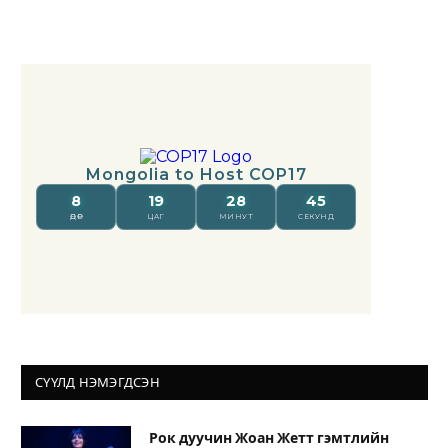
СҮҮЛД НЭМЭГДСЭН
Рок дуучин Жоан Жетт гэмтлийн