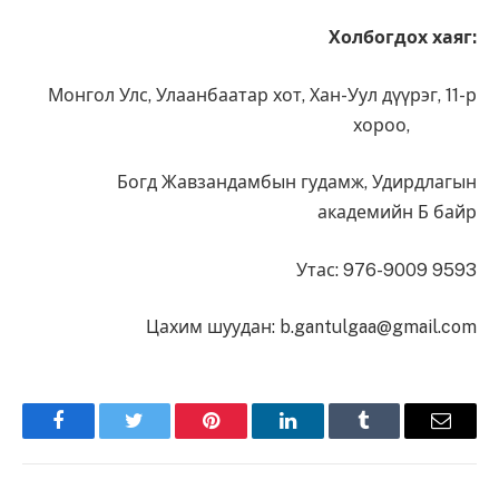
Холбогдох хаяг:
Монгол Улс, Улаанбаатар хот, Хан-Уул дүүрэг, 11-р
хороо,
Богд Жавзандамбын гудамж, Удирдлагын
академийн Б байр
Утас: 976-9009 9593
Цахим шуудан:
b.gantulgaa@gmail.com
Facebook
Twitter
Pinterest
LinkedIn
Tumblr
Имэйл