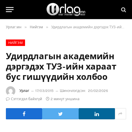
»
»
Урлаг.мн
Нийгэм
Удирдлагын академийн дэргэдэх ТУЗ-ийн хараат бус гишүүдийн холбоо
НИЙГЭМ
Удирдлагын академийн
дэргэдэх ТУЗ-ийн хараат
бус гишүүдийн холбоо
Урлаг
17/03/2015
Шинэчлэгдсэн:
20/02/2026
Сэтгэгдэл байхгүй
2 минут уншина