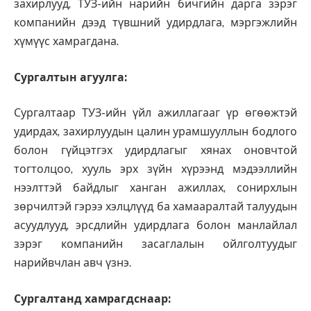
захирлууд, ТУЗ-ийн нарийн бичгийн дарга зэрэг
компанийн дээд түвшний удирдлага, мэргэжлийн
хүмүүс хамрагдана.
Сургалтын агуулга
:
Сургалтаар ТУЗ-ийн үйл ажиллагааг үр өгөөжтэй
удирдах, захирлуудын цалин урамшууллын бодлого
болон гүйцэтгэх удирдлагыг хянах оновчтой
тогтолцоо, хууль эрх зүйн хүрээнд мэдээллийн
нээлттэй байдлыг ханган ажиллах, сонирхлын
зөрчилтэй гэрээ хэлцлүүд ба хамааралтай талуудын
асуудлууд, эрсдлийн удирдлага болон манлайлал
зэрэг компанийн засаглалын ойлголтуудыг
нарийвчлан авч үзнэ.
Сургалтанд хамрагдснаар
: