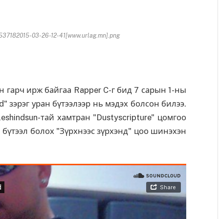
37182015-03-26-12-41[www.urlag.mn].png
арч ирж байгаа Rapper C-г бид 7 сарын 1-ны
d" зэрэг уран бүтээлээр нь мэдэх болсон билээ.
shindsun-тай хамтран "Dustyscripture" цомгоо
 бүтээл болох "Зүрхнээс зүрхэнд" цоо шинэхэн