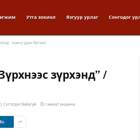
хөгжим
Утга зохиол
Язгуур урлаг
Сонгодог ур
рхэнд” /шинэ уран бүтээл/
“Зүрхнээс зүрхэнд” /
Сэтгэгдэл байхгүй
1 минут уншина
dIn