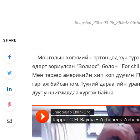
Snapshot_2015-03-25_21094274655
SHARE
Монголын хөгжмийн ертөнцөд хүч түрэн г
өдөрт зориулсан "Золиос", болон "For chil
Мөн тэрээр америкийн хип хоп дуучин Fle
гаргаж байсан юм. Түүний дараагийн уран
дууг уншигчиддаа хүргэж байна.