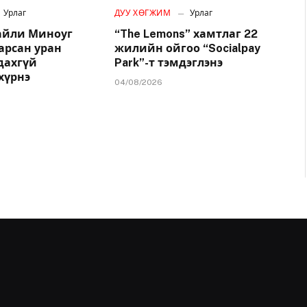
Урлаг
ДУУ ХӨГЖИМ
Урлаг
айли Миноуг
“The Lemons” хамтлаг 22
арсан уран
жилийн ойгоо “Socialpay
удахгүй
Park”-т тэмдэглэнэ
хүрнэ
04/08/2026