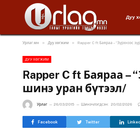
Дуу 
»
»
Урлаг.мн
Дуу хөгжим
Rapper C ft Баяраа – “Зүрхнээс зү
ДУУ ХӨГЖИМ
Rapper C ft Баяраа – 
шинэ уран бүтээл/
Урлаг
26/03/2015
Шинэчлэгдсэн:
20/02/2026
Facebook
Twitter
Linke