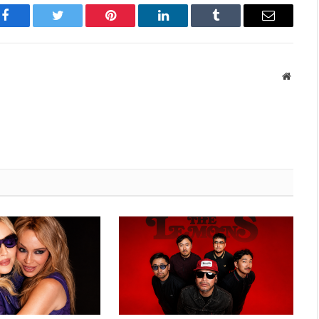
Facebook
Twitter
Pinterest
LinkedIn
Tumblr
Имэйл
Вэбса