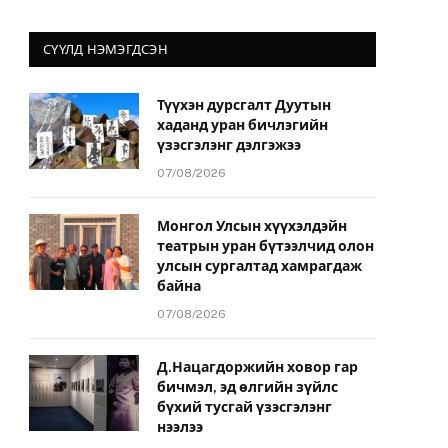
СҮҮЛД НЭМЭГДСЭН
Түүхэн дурсгалт Дуутын
хаданд уран бичлэгийн
үзэсгэлэнг дэлгэжээ
07/08/2026
Монгол Улсын хүүхэлдэйн
театрын уран бүтээлчид олон
улсын сургалтад хамрагдаж
байна
07/08/2026
Д.Нацагдоржийн ховор гар
бичмэл, эд өлгийн зүйлс
бүхий тусгай үзэсгэлэнг
нээлээ