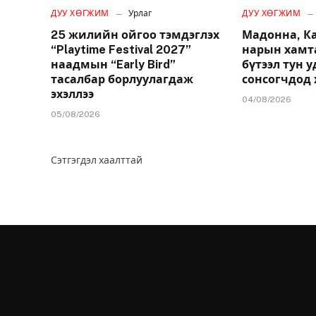
ДУУ ХӨГЖИМ
Урлаг
ДУУ ХӨГЖИМ
25 жилийн ойгоо тэмдэглэх
Мадонна, К
“Playtime Festival 2027”
нарын хамт
наадмын “Early Bird”
бүтээл тун 
тасалбар борлуулагдаж
сонсогчдод 
эхэллээ
04/08/2026
05/08/2026
Сэтгэгдэл хаалттай