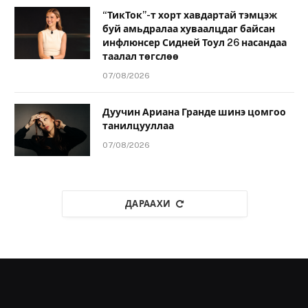
“ТикТок”-т хорт хавдартай тэмцэж
буй амьдралаа хуваалцдаг байсан
инфлюнсер Сидней Тоул 26 насандаа
таалал төгслөө
07/08/2026
Дуучин Ариана Гранде шинэ цомгоо
танилцууллаа
07/08/2026
ДАРААХИ