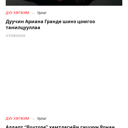
ДУУ ХӨГЖИМ
Урлаг
Дуучин Ариана Гранде шинэ цомгоо
танилцууллаа
07/08/2026
ДУУ ХӨГЖИМ
Урлаг
Алдарт “Boyzone” хамтлагийн гишүүн Ронан