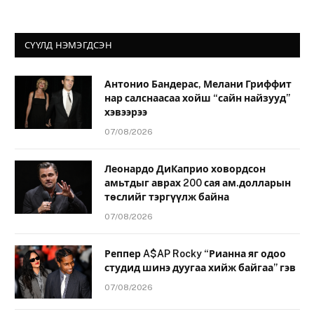
СҮҮЛД НЭМЭГДСЭН
Антонио Бандерас, Мелани Гриффит
нар салснаасаа хойш “сайн найзууд”
хэвээрээ
07/08/2026
Леонардо ДиКаприо ховордсон
амьтдыг аврах 200 сая ам.долларын
төслийг тэргүүлж байна
07/08/2026
Реппер A$AP Rocky “Рианна яг одоо
студид шинэ дуугаа хийж байгаа” гэв
07/08/2026