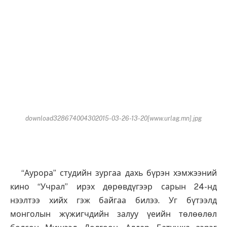
download328674004302015-03-26-13-20[www.urlag.mn].jpg
“Аурора” студийн зургаа дахь бүрэн хэмжээний
кино “Учрал” ирэх дөрөвдүгээр сарын 24-нд
нээлтээ хийх гэж байгаа билээ. Уг бүтээлд
монголын жүжигчдийн залуу үеийн төлөөлөл