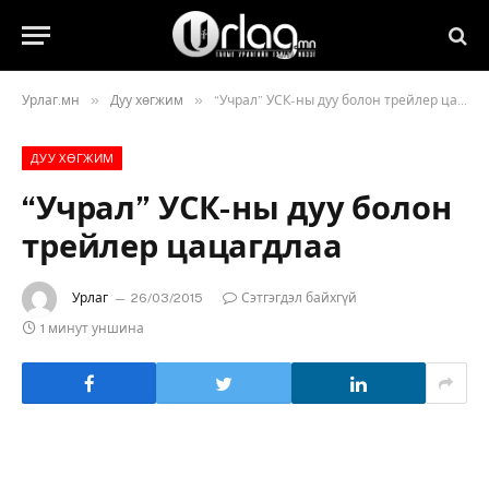
»
»
Урлаг.мн
Дуу хөгжим
“Учрал” УСК-ны дуу болон трейлер цацагдлаа
ДУУ ХӨГЖИМ
“Учрал” УСК-ны дуу болон
трейлер цацагдлаа
Урлаг
26/03/2015
Сэтгэгдэл байхгүй
1 минут уншина