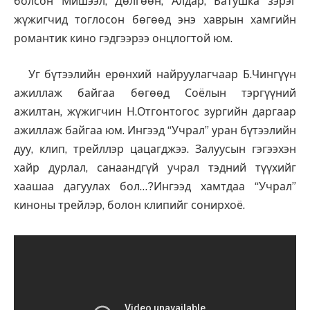
болсон Мишээл, Дөлгөөн, Алдар, Батушка зэрэг
жүжигчид тоглосон бөгөөд энэ хаврын хамгийн
романтик кино гэдгээрээ онцлогтой юм.
Уг бүтээлийн ерөнхий найруулагчаар Б.Чингүүн
ажиллаж байгаа бөгөөд Соёлын тэргүүний
ажилтан, жүжигчин Н.Отгонтогос зургийн даргаар
ажиллаж байгаа юм. Ингээд “Учрал” уран бүтээлийн
дуу, клип, трейллэр цацагджээ. Залуусын гэгээхэн
хайр дурлал, санаандгүй учрал тэдний түүхийг
хаашаа дагуулах бол…?Ингээд хамтдаа “Учрал”
киноны трейлэр, болон клипийг сонирхоё.