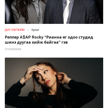
ДУУ ХӨГЖИМ
Урлаг
Реппер A$AP Rocky “Рианна яг одоо студид
шинэ дуугаа хийж байгаа” гэв
07/08/2026