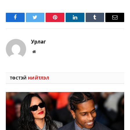
Facebook
Twitter
Pinterest
LinkedIn
Tumblr
Имэйл
Урлаг
Вэбсайт
ТӨСТЭЙ
НИЙТЛЭЛ