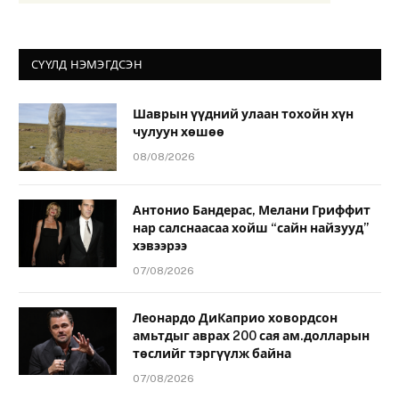
СҮҮЛД НЭМЭГДСЭН
Шаврын үүдний улаан тохойн хүн
чулуун хөшөө
08/08/2026
Антонио Бандерас, Мелани Гриффит
нар салснаасаа хойш “сайн найзууд”
хэвээрээ
07/08/2026
Леонардо ДиКаприо ховордсон
амьтдыг аврах 200 сая ам.долларын
төслийг тэргүүлж байна
07/08/2026