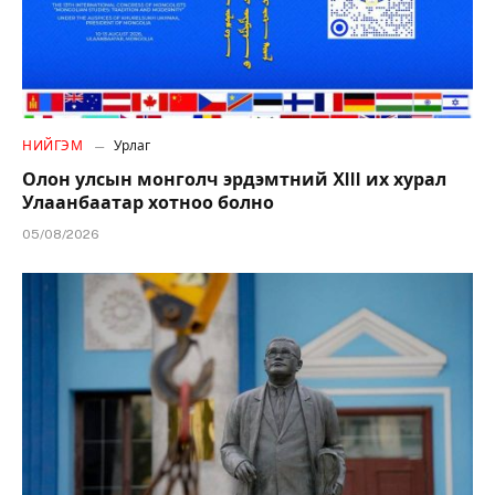
НИЙГЭМ
Урлаг
Олон улсын монголч эрдэмтний XIII их хурал
Улаанбаатар хотноо болно
05/08/2026