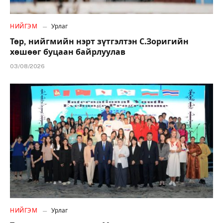
НИЙГЭМ
Урлаг
Төр, нийгмийн нэрт зүтгэлтэн С.Зоригийн
хөшөөг буцаан байрлуулав
03/08/2026
НИЙГЭМ
Урлаг