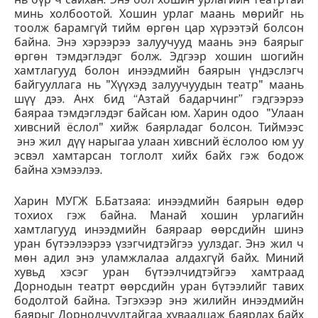
минь холбоотой. Хошин урлаг маань мөрийг нь
тоолж барамгүй тийм өргөн цар хүрээтэй болсон
байна. Энэ хэрээрээ залуучууд маань энэ баярыг
өргөн тэмдэглэдэг болж. Эдгээр хошин шогийн
хамтлагууд болон инээдмийн баярын үндэслэгч
байгууллага нь "Хүүхэд залуучуудын театр" маань
шүү дээ. Анх бид “Азтай бадарчинг” гэдгээрээ
баяраа тэмдэглэдэг байсан юм. Харин одоо "Улаан
хивсний ёслол" хийж баярладаг болсон. Тиймээс
энэ жил дүү нарыгаа улаан хивсний ёслолоо юм уу
эсвэл хамтарсан тоглолт хийх байх гэж бодож
байна хэмээлээ.
Харин МУГЖ Б.Батзаяа: инээдмийн баярын өдөр
тохиох гэж байна. Манай хошин урлагийн
хамтлагууд инээдмийн баяраар өөрсдийн шинэ
уран бүтээлээрээ үзэгчидтэйгээ уулздаг. Энэ жил ч
мөн адил энэ уламжлалаа алдахгүй байх. Миний
хувьд хэсэг уран бүтээлчидтэйгээ хамтраад
Дорнодын театрт өөрсдийн уран бүтээлийг тавих
бодолтой байна. Тэгэхээр энэ жилийн инээдмийн
баярыг Дорнодчуудтайгаа хуваалцаж баярлах байх