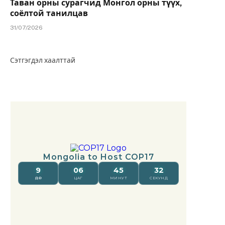
Таван орны сурагчид Монгол орны түүх,
соёлтой танилцав
31/07/2026
Сэтгэгдэл хаалттай