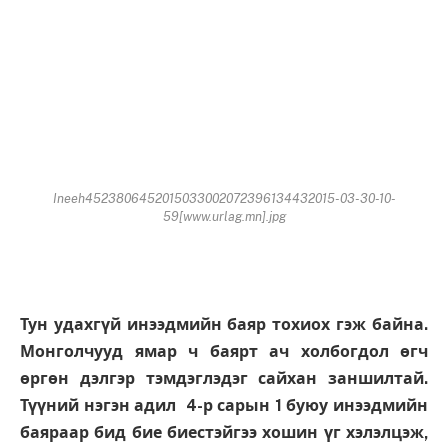
Ineeh4523806452015033002072396134432015-03-30-10-
59[www.urlag.mn].jpg
Тун удахгүй инээдмийн баяр тохиох гэж байна.
Монголчууд ямар ч баярт ач холбогдол өгч
өргөн дэлгэр тэмдэглэдэг сайхан заншилтай.
Түүний нэгэн адил 4-р сарын 1 буюу инээдмийн
баяраар бид бие биестэйгээ хошин үг хэлэлцэж,