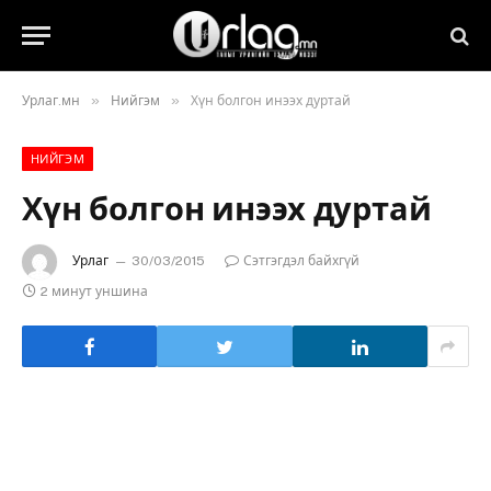
»
»
Урлаг.мн
Нийгэм
Хүн болгон инээх дуртай
НИЙГЭМ
Хүн болгон инээх дуртай
Урлаг
30/03/2015
Сэтгэгдэл байхгүй
2 минут уншина