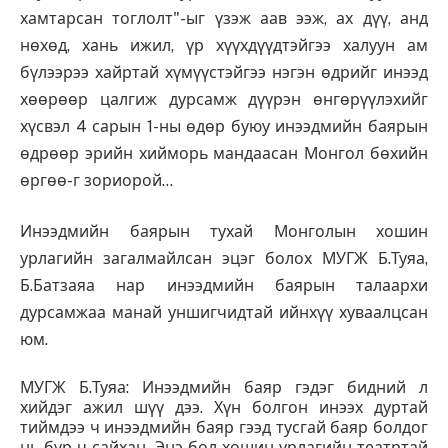
хамтарсан тоглолт"-ыг үзэж аав ээж, ах дүү, анд
нөхөд, хань ижил, үр хүүхдүүдтэйгээ халуун ам
бүлээрээ хайртай хүмүүстэйгээ нэгэн өдрийг инээд
хөөрөөр цалгиж дурсамж дүүрэн өнгөрүүлэхийг
хүсвэл 4 сарын 1-ны өдөр буюу инээдмийн баярын
өдрөөр эрийн хийморь мандаасан Монгол бөхийн
өргөө-г зориорой…
Инээдмийн баярын тухай Монголын хошин
урлагийн загалмайлсан эцэг болох МУГЖ Б.Туяа,
Б.Батзаяа нар инээдмийн баярын талаархи
дурсамжаа манай уншигчидтай ийнхүү хуваалцсан
юм.
МУГЖ Б.Туяа: Инээдмийн баяр гэдэг бидний л
хийдэг ажил шүү дээ. Хүн болгон инээх дуртай
тиймдээ ч инээдмийн баяр гээд тусгай баяр болдог
нь бүр ч сайхан. Энэ бол хошин урлагийн театртай