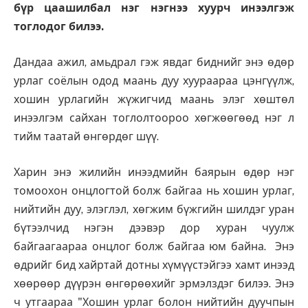
бүр цаашилбал нэг нэгнээ хуурч инээлгэж
тоглодог билээ.
Дандаа ажил, амьдрал гэж явдаг биднийг энэ өдөр
урлаг соёлын одод маань дуу хуураараа цэнгүүлж,
хошин урлагийн жүжигчид маань элэг хөштөл
инээлгэм сайхан тоглолтоороо хөгжөөгөөд нэг л
тийм таатай өнгөрдөг шүү.
Харин энэ жилийн инээдмийн баярын өдөр
нэг
томоохон онцлогтой болж байгаа нь
хошин урлаг,
нийтийн дуу, элэглэл, хөгжим бүжгийн шилдэг уран
бүтээлчид нэгэн дээвэр дор хуран чуулж
байгаагаараа онцлог болж байгаа юм байна.
Энэ
өдрийг бид хайртай дотны хүмүүстэйгээ хамт инээд
хөөрөөр дүүрэн өнгөрөөхийг эрмэлздэг билээ. Энэ
ч утгаараа "Хошин урлаг болон нийтийн дуучпын