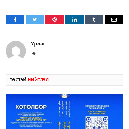
Facebook
Twitter
Pinterest
LinkedIn
Tumblr
Имэйл
Урлаг
Вэбсайт
ТӨСТЭЙ
НИЙТЛЭЛ