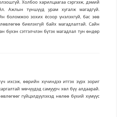
олзошгүй. Холбоо харилцаагаа сэргээж, дэмий
йл. Ажлын түншүүд урам хугалж магадгүй.
йн боломжоо зохих ёсоор үнэлэхгүй, бас зөв
лөвлөгөө биелэхгүй байх магадлалтай. Сайн
ан бүхэн сэтгэлчлэн бүтэх магадлал тун өндөр
ч ихсэж, өөрийн хүчиндээ итгэх зүрх зориг
аргалтай мөчүүдэд самуурч хөл бүү алдаарай.
өвлөгөөг гүйцэлдүүлэхэд нөлөө бүхий хүмүүс