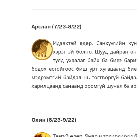
Арслан (7/23-8/22)
Идэвхтэй өдөр. Санхүүгийн хүн
хэрэгтэй болно. Шууд дайран өн
тулд ухаалаг байх ба биеэ бари
бодох ёстойгоос биш урт хугацаанд бие
мэдрэмтгий байдал нь тогтворгүй байда
харилцаанд санаанд оромгүй шунал ба эрс
Охин (8/23-9/22)
Таагүй өдөр. Ямар ч тохиолдолд б