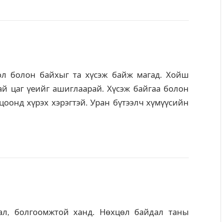
ол болон байхыг та хүсэж байж магад. Хойш
ай цаг үеийг ашиглаарай. Хүсэж байгаа болон
цоонд хүрэх хэрэгтэй. Уран бүтээлч хүмүүсийн
л, болгоомжтой ханд. Нөхцөл байдал таны