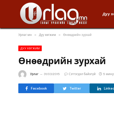
Дуу 
»
»
Урлаг.мн
Дуу хөгжим
Өнөөдрийн зурхай
ДУУ ХӨГЖИМ
Өнөөдрийн зурхай
Урлаг
31/03/2015
Сэтгэгдэл байхгүй
5 мину
Facebook
Twitter
Linke