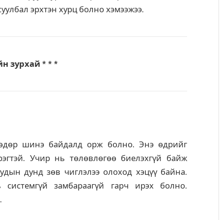
суулбал эрхтэн хурц болно хэмээжээ.
йн зурхай * * *
өөдөр шинэ байдалд орж болно. Энэ өдрийг
рэгтэй. Учир нь төлөвлөгөө биелэхгүй байж
уудын дунд зөв чиглэлээ олоход хэцүү байна.
 системгүй замбараагүй гарч ирэх болно.
.