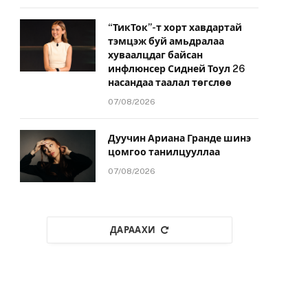
“ТикТок”-т хорт хавдартай
тэмцэж буй амьдралаа
хуваалцдаг байсан
инфлюнсер Сидней Тоул 26
насандаа таалал төгслөө
07/08/2026
Дуучин Ариана Гранде шинэ
цомгоо танилцууллаа
07/08/2026
ДАРААХИ