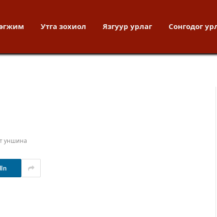
хөгжим
Утга зохиол
Язгуур урлаг
Сонгодог ур
т уншина
dIn