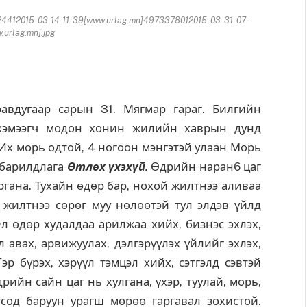
4412015-03-14-11-39[www.urlag.mn]4973378012015-03-31-07-
urlag.mn].jpg
вдугаар сарын 31. Мягмар гараг. Билгийн
 хэмээгч модон хонин жилийн хаврын дунд
. Их морь одтой, 4 ногоон мэнгэтэй улаан Морь
барилдлага
Өтлөх үхэхүй
.
Өдрийн наран6 цаг
ргана. Тухайн өдөр бар, нохой жилтнээ аливаа
 жилтнээ сөрөг муу нөлөөтэй тул элдэв үйлд
л өдөр худалдаа арилжаа хийх, бизнэс эхлэх,
эл авах, арвижуулах, дэлгэрүүлэх үйлийг эхлэх,
Гэр бүрэх, хэрүүл тэмцэл хийх, сэтгэлд сэвтэй
дрийн сайн цаг нь хулгана, үхэр, туулай, морь,
гсод баруун урагш мөрөө гаргавал зохистой.