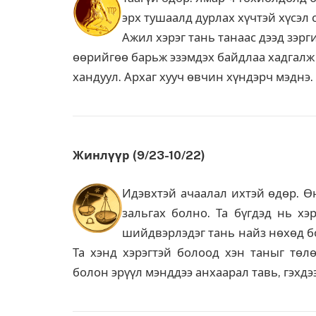
эрх тушаалд дурлах хүчтэй хүсэл
Ажил хэрэг тань танаас дээд зэр
өөрийгөө барьж эзэмдэх байдлаа хадгалж
хандуул. Архаг хууч өвчин хүндэрч мэднэ.
Жинлүүр (9/23-10/22)
Идэвхтэй ачаалал ихтэй өдөр. Ө
зальгах болно. Та бүгдэд нь хэ
шийдвэрлэдэг тань найз нөхөд б
Та хэнд хэрэгтэй болоод хэн таныг төлө
болон эрүүл мэнддээ анхаарал тавь, гэхдэ