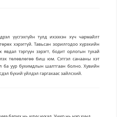
дрэл үүсгэхгүйн тулд ихээхэн хүч чармайлт
гөрөх хэрэггүй. Тавьсан зорилгодоо хүрэхийн
х явдал тэргүүн зэрэгт, бодит орлогын тухай
лэх төлөвлөгөө биш юм. Сэтгэл санааны хэт
л ба уур бухимдлын шалтгаан болно. Хувийн
дэл бүхий үйлдэл гаргахаас зайлсхий.
иеэ барих нь илүү чухал. Учир нь нэр хүнд,