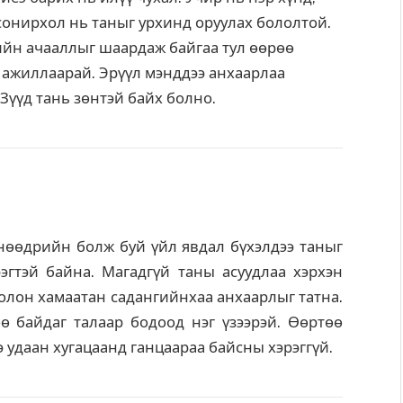
 сонирхол нь таныг урхинд оруулах бололтой.
гийн ачааллыг шаардаж байгаа тул өөрөө
 ажиллаарай. Эрүүл мэнддээ анхаарлаа
 Зүүд тань зөнтэй байх болно.
нөөдрийн болж буй үйл явдал бүхэлдээ таныг
рэгтэй байна. Магадгүй таны асуудлаа хэрхэн
олон хамаатан садангийнхаа анхаарлыг татна.
ө байдаг талаар бодоод нэг үзээрэй. Өөртөө
э удаан хугацаанд ганцаараа байсны хэрэггүй.