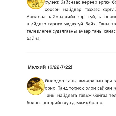
хүлээж байснаас өөрөөр эргэж б
хоосон найдвар тээхээс сэрги
Арилжаа наймаа хийх хэрэггүй, та өөри
шийдвэр гаргаж чадахгүй байх. Таны тө
төлөвлөгөө судалгааны ачаар таны санас
байна.
Мэлхий (6/22-7/22)
Өнөөдөр таны амьдралын эрч хү
орно. Танд тохиох олон сайхан ж
Таны найдлага тавьж байгаа төл
болон тэнгэрийн хүч дэмжих болно.