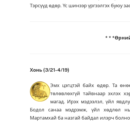
Тэрсүүд өдөр. Үс шинээр үргээлгэх буюу за
* * *Өрни
Хонь (3/21-4/19)
Эмх цэгцтэй байх өдөр. Та өн
төлөвлөхгүй тайвнаар эхлэх хэ
магад. Ирэх мэдээлэл, үйл явдл
Бодол санаа мэдрэмж, үйл хөдлөл нь
Мартамхай ба назгай байдал илэрч болно