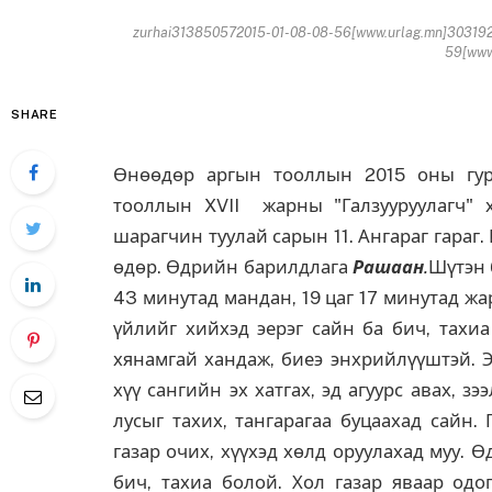
zurhai313850572015-01-08-08-56[www.urlag.mn]303192
59[www.
SHARE
Өнөөдөр аргын тооллын 2015 оны гура
тооллын XVII жарны "Галзууруулагч"
шарагчин туулай сарын 11. Ангараг гараг
өдөр. Өдрийн барилдлага
Рашаан
.
Шүтэн 
43 минутад мандан, 19 цаг 17 минутад жа
үйлийг хийхэд эерэг сайн ба бич, тахиа
хянамгай хандаж, биеэ энхрийлүүштэй. Э
хүү сангийн эх хатгах, эд агуурс авах, зэ
лусыг тахих, тангарагаа буцаахад сайн. 
газар очих, хүүхэд хөлд оруулахад муу. Ө
бич, тахиа болой. Хол газар яваар одо