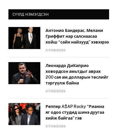
СҮҮЛД НЭМЭГДСЭН
Антонио Бандерас, Мелани
Гриффит нар салснаасаа
хойш “сайн найзууд” хэвээрээ
07/08/2026
Леонардо ДиКаприо
ховордсон амьтдыг аврах
200 сая ам.долларын төслийг
тэргүүлж байна
07/08/2026
Реппер A$AP Rocky “Рианна
яг одоо студид шинэ дуугаа
хийж байгаа” гэв
07/08/2026