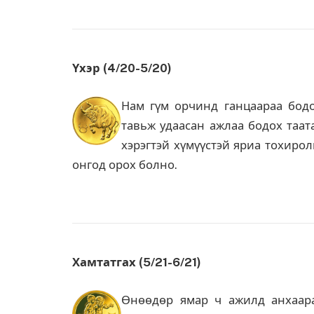
Үхэр (4/20-5/20)
Нам гүм орчинд ганцаараа бод
тавьж удаасан ажлаа бодох таат
хэрэгтэй хүмүүстэй яриа тохирол
онгод орох болно.
Хамтатгах (5/21-6/21)
Өнөөдөр ямар ч ажилд анхаара