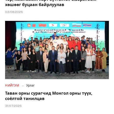
хөшөөг буцаан байрлуулав
03/08/2026
НИЙГЭМ
Урлаг
Таван орны сурагчид Монгол орны түүх,
соёлтой танилцав
31/07/2026