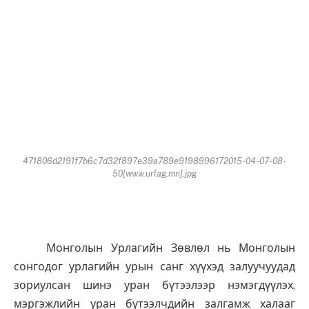
471806d2191f7b6c7d32f897e39a789e9198996172015-04-07-08-
50[www.urlag.mn].jpg
Монголын Урлагийн Зөвлөл нь Монголын
сонгодог урлагийн урын санг хүүхэд залуучуудад
зориулсан шинэ уран бүтээлээр нэмэгдүүлэх,
мэргэжлийн уран бүтээлчдийн залгамж халааг