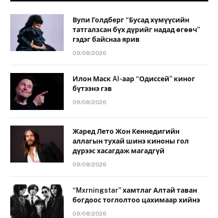
Вупи Голдберг “Бусад хүмүүсийн
татгалзсан бүх дүрийг надад өгөөч”
гэдэг байснаа ярив
09/08/2026
Илон Маск AI-аар “Одиссей” киног
бүтээнэ гэв
09/08/2026
Жаред Лето Жон Кеннедигийн
аллагын тухай шинэ киноны гол
дүрээс хасагдаж магадгүй
09/08/2026
“Mxrningstar” хамтлаг Алтай таван
богдоос тоглолтоо цахимаар хийнэ
09/08/2026