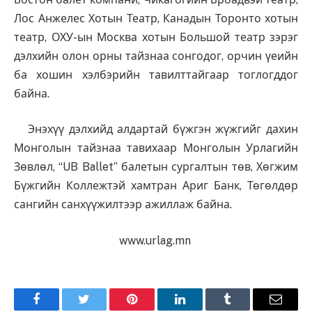
Лос Анжелес Хотын Театр, Канадын Торонто хотын
театр, ОХУ-ын Москва хотын Большой театр зэрэг
дэлхийн олон орны тайзнаа сонгодог, орчин үеийн
ба хошин хэлбэрийн тавилттайгаар тоглогддог
байна.
Энэхүү дэлхийд алдартай бүжгэн жүжгийг дахин
Монголын тайзнаа тавихаар Монголын Урлагийн
Зөвлөл, “UB Ballet” балетын сургалтын төв, Хөгжим
Бүжгийн Коллежтэй хамтран Ариг Банк, Төгөлдөр
сангийн санхүүжилтээр ажиллаж байна.
www.urlag.mn
Facebook
Twitter
Pinterest
LinkedIn
Tumblr
Имэйл