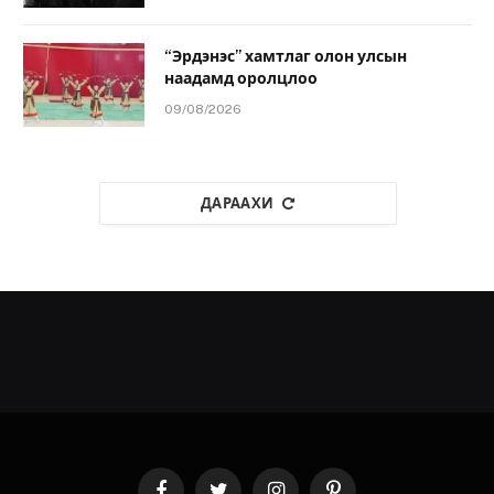
“Эрдэнэс” хамтлаг олон улсын
наадамд оролцлоо
09/08/2026
ДАРААХИ