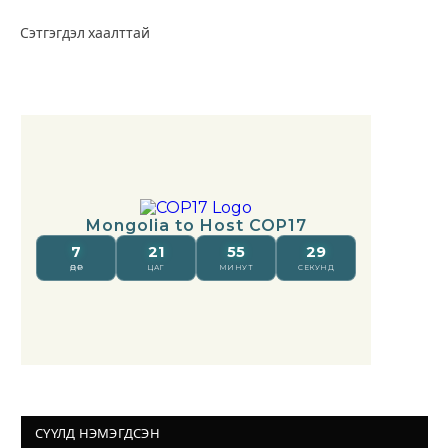
Сэтгэгдэл хаалттай
СҮҮЛД НЭМЭГДСЭН