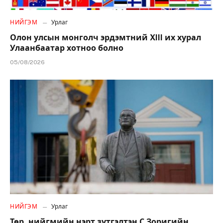
НИЙГЭМ
Урлаг
Олон улсын монголч эрдэмтний XIII их хурал
Улаанбаатар хотноо болно
05/08/2026
НИЙГЭМ
Урлаг
Төр, нийгмийн нэрт зүтгэлтэн С.Зоригийн