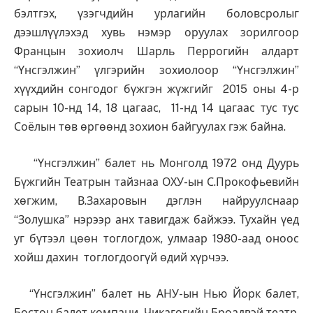
бэлтгэх, үзэгчдийн урлагийн боловсролыг
дээшлүүлэхэд хувь нэмэр оруулах зорилгоор
Францын зохиолч Шарль Перрогийн алдарт
“Үнсгэлжин” үлгэрийн зохиолоор “Үнсгэлжин”
хүүхдийн сонгодог бүжгэн жүжгийг 2015 оны 4-р
сарын 10-нд 14, 18 цагаас, 11-нд 14 цагаас тус тус
Соёлын төв өргөөнд зохион байгуулах гэж байна.
“Үнсгэлжин” балет нь Монголд 1972 онд Дуурь
Бүжгийн Театрын тайзнаа ОХУ-ын С.Прокофьевийн
хөгжим, В.Захаровын дэглэн найруулснаар
“Золушка” нэрээр анх тавигдаж байжээ. Тухайн үед
уг бүтээл цөөн тоглогдож, улмаар 1980-аад оноос
хойш дахин тоглогдоогүй өдий хүрчээ.
“Үнсгэлжин” балет нь АНУ-ын Нью Йорк балет,
Бостон балет компани, Чикагогийн Броадвэй театр,