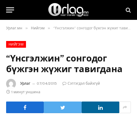
»
»
Урлаг.мн
Нийгэм
“Үнсгэлжин” сонгодог бүжгэн жүжиг тавигдана
НИЙГЭМ
“Үнсгэлжин” сонгодог
бүжгэн жүжиг тавигдана
Урлаг
07/04/2015
Сэтгэгдэл байхгүй
1 минут уншина