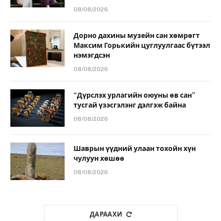
08/08/2026
Дорно дахины музейн сан хөмрөгт
Максим Горькийн цуглуулгаас бүтээл
нэмэгдсэн
08/08/2026
“Дүрслэх урлагийн оюуны өв сан”
тусгай үзэсгэлэнг дэлгэж байна
08/08/2026
Шаврын үүдний улаан тохойн хүн
чулуун хөшөө
08/08/2026
ДАРААХИ