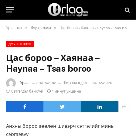
»
»
Урлаг.мн
Дуу хөгжим
Цас бороо – Хаянаа – Haynaa – Tsas boroo
ДУУ ХӨГЖИМ
Цас бороо – Хаянаа –
Haynaa – Tsas boroo
Урлаг
23/05/2012
Шинэчлэгдсэн:
20/02/2026
Сэтгэгдэл байхгүй
1 минут уншина
Анхны бороо зөөлөн шивэрч сэтгэлийг минь
сэргээвүү