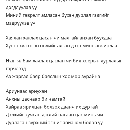
догдлуулав уу
Миний тэврэлт амласан бүхэн дурлал гэдгийг
мэдрүүлэв үү
Хаялан хаялах цасан чи малгайланхан буухдаа
Хүсэн хүлээсэн өвлийг алган дээр минь авчирлаа
Нvд гялбам хаялах цасхан чи бид хоёрын дурлалыг
гэрчлээд
Аз жаргал баяр баяслын хос мөр зурайна
Ариунаас ариухан
Анхны цаснаар би чамтай
Хайраа ярилцан болзох даанч их дуртай
Дэлхийг хучсан дэглий цагаан цас минь чи
Дурласан зүрхний эгшиг авиа юм болов уу