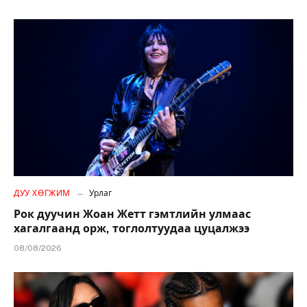
ДУУ ХӨГЖИМ
Урлаг
Рок дуучин Жоан Жетт гэмтлийн улмаас
хагалгаанд орж, тоглолтуудаа цуцалжээ
08/08/2026