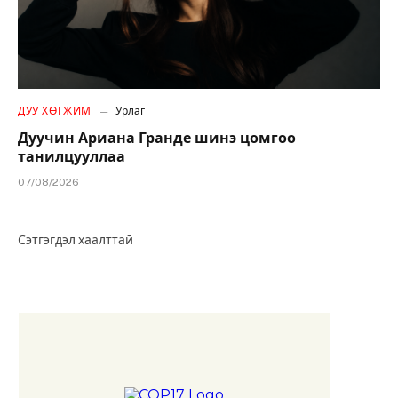
ДУУ ХӨГЖИМ
Урлаг
Дуучин Ариана Гранде шинэ цомгоо
танилцууллаа
07/08/2026
Сэтгэгдэл хаалттай