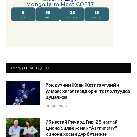
СҮҮЛД НЭМЭГДСЭН
Рок дуучин Жоан Жетт гэмтлийн
улмаас хагалгаанд орж, тоглолтуудаа
цуцалжээ
08/08/2026
76 настай Ричард Гир, 28 настай
Диана Силверс нар “Asymmetry”
кинонд хосын дүр бүтээжээ