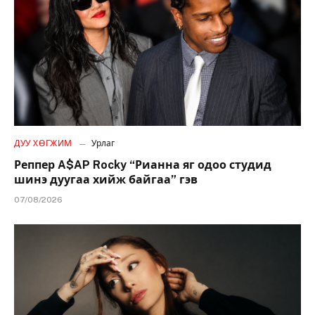
ДУУ ХӨГЖИМ
Урлаг
Реппер A$AP Rocky “Рианна яг одоо студид
шинэ дуугаа хийж байгаа” гэв
07/08/2026