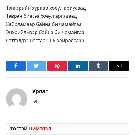
Тэнгэрийн хураар хоёул ариусаад
Тэврэн биесээ хоёул аргадаад
Хайрламаар байна би чамайгаа
Энхрийлмээр байна би чамайгаа
Сэтгэлдээ багтаан би хайралсаар
Facebook
Twitter
Pinterest
LinkedIn
Tumblr
Имэйл
Урлаг
Вэбсайт
ТӨСТЭЙ
НИЙТЛЭЛ