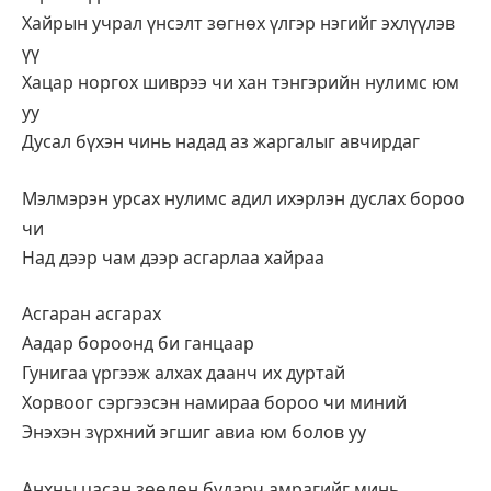
Хайрын учрал үнсэлт зөгнөх үлгэр нэгийг эхлүүлэв
үү
Хацар норгох шиврээ чи хан тэнгэрийн нулимс юм
уу
Дусал бүхэн чинь надад аз жаргалыг авчирдаг
Мэлмэрэн урсах нулимс адил ихэрлэн дуслах бороо
чи
Над дээр чам дээр асгарлаа хайраа
Асгаран асгарах
Аадар бороонд би ганцаар
Гунигаа үргээж алхах даанч их дуртай
Хорвоог сэргээсэн намираа бороо чи миний
Энэхэн зүрхний эгшиг авиа юм болов уу
Анхны цасан зөөлөн бударч амрагийг минь