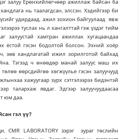
дэг залуу Ерөнхийлөгчөөр ажиллаж байсан ба
хандлага нь таалагдсан, элссэн. Хэдийгээр би
үсийг удирдаад, ажил зохион байгуулаад явж
гэлээрээ туслах нь л хангалттай гэж үздэг тийм
аг залуустай хамтран ажиллах хугацаандаа
х ёстой гэсэн бодолтой болсон. Эхний хоёр
 ч, зөв хандлагатай ижил зорилготой байхад
йна. Тэгээд ч өнөөдөр манай залуус маш их
төлөө өөрсдийгөө хөгжүүлье гэсэн залуучууд
жлынхаа хажуугаар зүрх сэтгэлээрээ бидэнтэй
ээр талархаж явдаг. Эдгээр залуучуудаасаа
т юм даа.
сан гэл үү?
аци, СМR LABORATORY зэрэг зураг төслийн