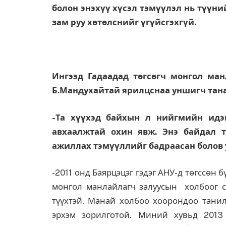
болон энэхүү хүсэл тэмүүлэл нь түүни
зам руу хөтөлснийг үгүйсгэхгүй.
Ингээд Гадаадад төгсөгч монгол ма
Б.Мандухайтай ярилцснаа уншигч тана
-Та хүүхэд байхын л нийгмийн идэв
авхаалжтай охин явж. Энэ байдал 
ажиллах тэмүүллийг бадраасан болов 
-2011 онд Баярцэцэг гэдэг АНУ-д төгссөн б
монгол манлайлагч залуусын холбоог с
түүхтэй. Манай холбоо хоорондоо танилц
эрхэм зорилготой. Миний хувьд 2013