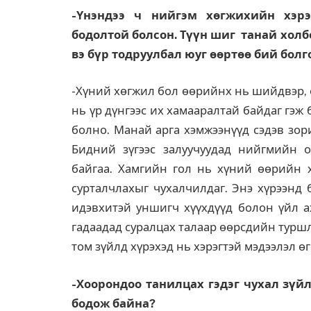
-Үнэндээ ч нийгэм хөгжихийн хэрэ
бодолтой болсон. Түүн шиг танай холб
вэ бүр тодруулбал юуг өөртөө бий болго
-Хүний хөгжил бол өөрийнх нь шийдвэр, 
нь үр дүнгээс их хамааралтай байдаг гэж 
болно. Манай арга хэмжээнүүд сэдэв зор
Бидний зүгээс залуучуудад нийгмийн 
байгаа. Хамгийн гол нь хүний өөрийн х
сурталчлахыг чухалчилдаг. Энэ хүрээнд
идэвхитэй уншигч хүүхдүүд болон үйл а
гадаадад суралцах талаар ѳѳрсдийн турш
том зүйлд хүрэхэд нь хэрэгтэй мэдээлэл ѳ
-Хоорондоо танилцах гэдэг чухал зүйл.
бодож байна?