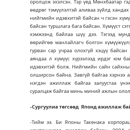
оролцож эхэлсэн. Тэр үед Мөнхбаатар гэ
өөдрөг тэмүүлэлтэй аливаа зүйлд хандах 
нийгмийн идэвхитэй байсан ч гэсэн хүмү
байсан туршлага бага байсан. Хүмүүст сэт
хэмжээнд байлаа шүү дээ. Тэгээд мунд
ѳѳрийгѳѳ манлайлагч болгон хүмүүжүүлэ
гурван сар учраа олохгүй хэцүү байсан
аяндаа л хүмүүс хүрээлээд ирдэг юм ба
идэвхитэй болж. Нийгмийн сайн сайхны 
олширсон байна. Завгүй байгаа хэрнээ а
нэгдэн ажиллаж байгаа залуустаа үнэх
суралцаж байгаа минь миний ажлын олол
-Сургуулиа төгсөөд Японд ажиллаж бай
-Тийм ээ. Би Японы Такенака корпор