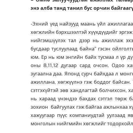
энэ алба танд танил бус орчин байгааг
-Эхний үед найзууд маань үйл ажиллагаа
хөгжлийн бэрхшээлтэй хүүхдүүдийг эргэж т
нийгэмшүүлэх тал дээр нь ажиллаж эхэл
бусдаар туслуулаад байна” гэсэн ойлгол
юм. Ер нь юм энгийн байх тусмаа л үр дү
оны 8,11,12 дугаар сард очсон. Одоо х
зугаална даа. Японд сурч байхдаа л мон
ажиллана, хөгжүүлнэ гэж боддог байсан. 
сэтгэхүйтэй зөв хандлагтай болчихсон, 
нь хараад үнэндээ бахдах сэтгэл төрж 
зохион байгуулах гэж байгаа ажлынхаа х
хажуугаар пүүс компаниудтай уулзаад яв
монголын нийгмийн хөгжлийг тодорхойл