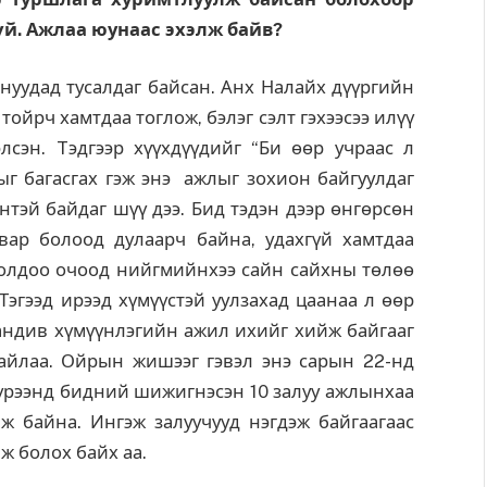
үй. Ажлаа юунаас эхэлж байв?
нуудад тусалдаг байсан. Анх Налайх дүүргийн
ойрч хамтдаа тоглож, бэлэг сэлт гэхээсээ илүү
сэн. Tэдгээр хүүхдүүдийг “Би өөр учраас л
тыг багасгах гэж энэ ажлыг зохион байгуулдаг
нтэй байдаг шүү дээ. Бид тэдэн дээр өнгөрсөн
авар болоод дулаарч байна, удахгүй хамтдаа
голдоо очоод нийгмийнхээ сайн сайхны төлөө
Тэгээд ирээд хүмүүстэй уулзахад цаанаа л өөр
хандив хүмүүнлэгийн ажил ихийг хийж байгааг
байлаа. Ойрын жишээг гэвэл энэ сарын 22-нд
үрээнд бидний шижигнэсэн 10 залуу ажлынхаа
ж байна. Ингэж залуучууд нэгдэж байгаагаас
ж болох байх аа.