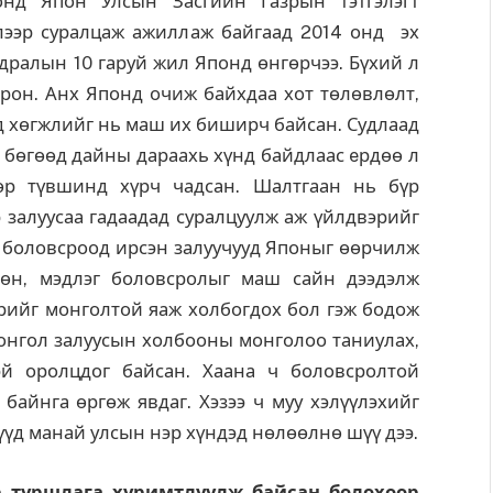
нд Япон Улсын Засгийн Газрын тэтгэлэгт
лээр суралцаж ажиллаж байгаад 2014 онд эх
ралын 10 гаруй жил Японд өнгөрчээ. Бүхий л
орон. Анх Японд очиж байхдаа хот төлөвлөлт,
эд хөгжлийг нь маш их биширч байсан. Судлаад
й бѳгѳѳд дайны дараахь хүнд байдлаас eрдѳѳ л
р түвшинд хүрч чадсан. Шалтгаан нь бүр
 залуусаа гадаадад суралцуулж аж үйлдвэрийг
ч боловсроод ирсэн залуучууд Японыг өөрчилж
өн, мэдлэг боловсролыг маш сайн дээдэлж
рийг монголтой яаж холбогдох бол гэж бодож
онгол залуусын холбооны монголоо таниулах,
й оролцдог байсан. Хаана ч боловсролтой
байнга өргөж явдаг. Хэзээ ч муу хэлүүлэхийг
лүүд манай улсын нэр хүндэд нөлөөлнө шүү дээ.
р туршлага хуримтлуулж байсан болохоор