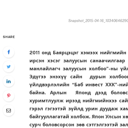
Snapshot_2015-04-16_10340646290
SHARE
2011 онд Баярцэцэг хэмээх нийгмийн 
ирсэн хэсэг залуусын санаачилгаар 
манлайлагч залуусын холбоо”-ны үй
Эдүгээ энэхүү сайн дурын холбоо
үйлдвэрлэлийн “Баб инвест ХХК”-н
байна. Арлын Японд дээд боловс
хуримтлуулж ирээд нийгмийнхээ сай
гэрэл гэгээтэй зүйлд урин дуудаж ха
байгууллагатай холбож. Япон Улсын х
сурч боловсорсон зѳв сэтгэлгээтэй з