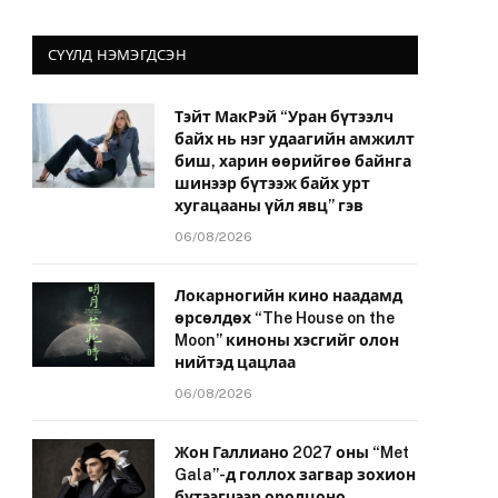
СҮҮЛД НЭМЭГДСЭН
Тэйт МакРэй “Уран бүтээлч
байх нь нэг удаагийн амжилт
биш, харин өөрийгөө байнга
шинээр бүтээж байх урт
хугацааны үйл явц” гэв
06/08/2026
Локарногийн кино наадамд
өрсөлдөх “The House on the
Moon” киноны хэсгийг олон
нийтэд цацлаа
06/08/2026
Жон Галлиано 2027 оны “Met
Gala”-д голлох загвар зохион
бүтээгчээр оролцоно