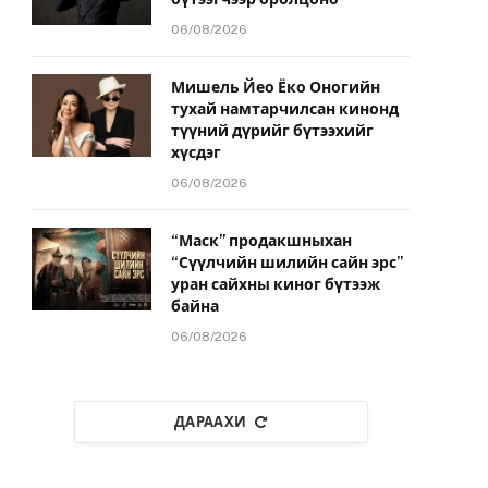
06/08/2026
Мишель Йео Ёко Оногийн
тухай намтарчилсан кинонд
түүний дүрийг бүтээхийг
хүсдэг
06/08/2026
“Маск” продакшныхан
“Сүүлчийн шилийн сайн эрс”
уран сайхны киног бүтээж
байна
06/08/2026
ДАРААХИ