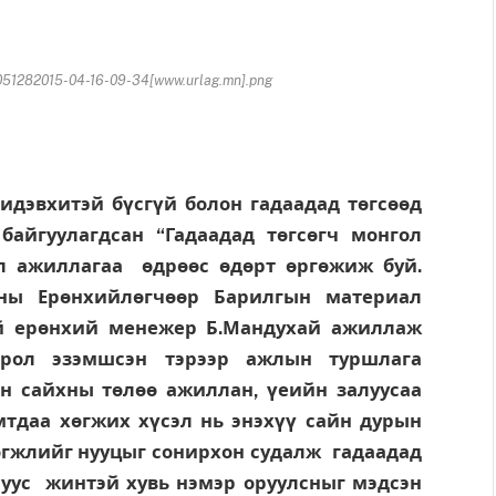
51282015-04-16-09-34[www.urlag.mn].png
идэвхитэй бүсгүй болон гадаадад тѳгсѳѳд
байгуулагдсан “Гадаадад төгсөгч монгол
л ажиллагаа өдрөөс өдөрт өргөжиж буй.
ны Ерөнхийлөгчөөр Барилгын материал
ий ерөнхий менежер Б.Мандухай ажиллаж
рол эзэмшсэн тэрээр ажлын туршлага
н сайхны төлөө ажиллан, үеийн залуусаа
мтдаа хөгжих хүсэл нь энэхүү сайн дурын
өгжлийг нууцыг сонирхон судалж гадаадад
алуус жинтэй хувь нэмэр оруулсныг мэдсэн