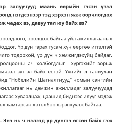
эр залуучууд маань өөрийн гэсэн үзэл
оонд нэгдсэнээр тэд хэрхэн яаж өөрчлөгдөх
ж чадах вэ, давуу тал юу байх вэ?
оролдлого, оролцож байгаа үйл ажиллагааных
боддог. Үр дүн гарах тусам хүн өөртөө итгэлтэй
илго тодорхой, үр дүн ч хэмжигдэхүйц байдаг.
оролцооны ач холбогдлыг хүргэхийг зорьж
ичээл зүтгэл байх ёстой. Үүнийг л таниулан
 бид “Нобелийн Шагналтнууд” номын сангийн
жиллагааг нь дэмжин ажилладаг залуучуудад
лагаас хуваалцаж, цаашид биднээс илүүг мэдэж
гѳх хамтарсан хѳтѳлбѳр хэрэгжүүлж байгаа.
 Энэ нь ч нэлээд үр дүнгээ өгсөн байх гэж