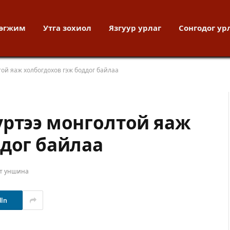
хөгжим
Утга зохиол
Язгуур урлаг
Сонгодог ур
ой яаж холбогдохов гэж боддог байлаа
үртээ монголтой яаж
ддог байлаа
т уншина
dIn