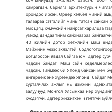
компаниудад ажиллаж байсан. 2004 о
хамрагдан, барилга архитектурын чиглэ
орондоо ирсэн. Өрөөр хэлбэл миний амьд
талаараа сэтгэлийг минь татсан сайхан 
эмх цэгц, хүмүүсийн найрсаг харилцаа гэ
үзэхэд дандаа тийм сайхнаараа байгаагү
40 жилийн дотор хѳгжлийн маш өндө
Мэйжийн үeээс эхлэлтэй, бодлоготойгоор
цогцлоосон явдал байгаа юм. Эдгээр сур
чадсан байдаг. Маш сайн хөдөлмөрлөс
чадсан. Тиймээс би Японд байсан мөч бү
өнгөрөөж энэ хүрээндээ Японд байдаг М
сурталчлах ажлыг нь дэмжин идэвхитэ
залуучууд Монгол Улсынхаа нэр хүндийг 
хүсдэггүй. Эдгээр жижигхэн ч гэлтгүй зүй
– Өмнө залуучуудтай ажиллах талаа