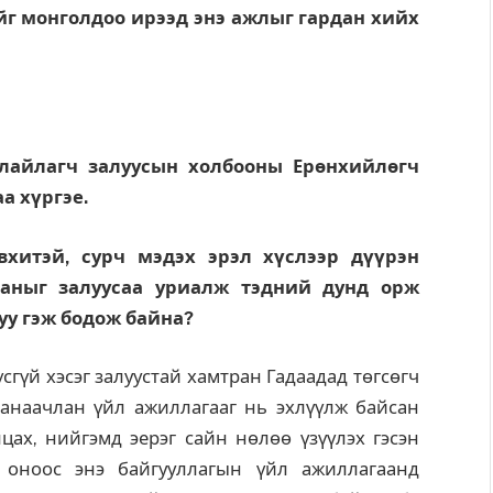
йг монголдоо ирээд энэ ажлыг гардан хийх
нлайлагч залуусын холбооны Ерөнхийлөгч
а хүргэе.
хитэй, сурч мэдэх эрэл хүслээр дүүрэн
таныг залуусаа уриалж тэдний дунд орж
уу гэж бодож байна?
үсгүй хэсэг залуустай хамтран Гадаадад төгсөгч
анаачлан үйл ажиллагааг нь эхлүүлж байсан
ах, нийгэмд эерэг сайн нөлөө үзүүлэх гэсэн
 оноос энэ байгууллагын үйл ажиллагаанд