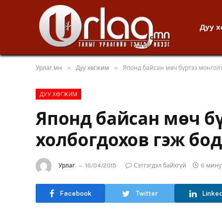
Дуу 
»
»
Урлаг.мн
Дуу хөгжим
Японд байсан мөч бүртээ монголт
ДУУ ХӨГЖИМ
Японд байсан мөч б
холбогдохов гэж бо
Урлаг
16/04/2015
Сэтгэгдэл байхгүй
6 мину
Facebook
Twitter
Linke