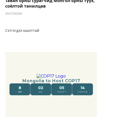
Таван орны сурагчид Монгол орны түүх,
соёлтой танилцав
31/07/2026
Сэтгэгдэл хаалттай