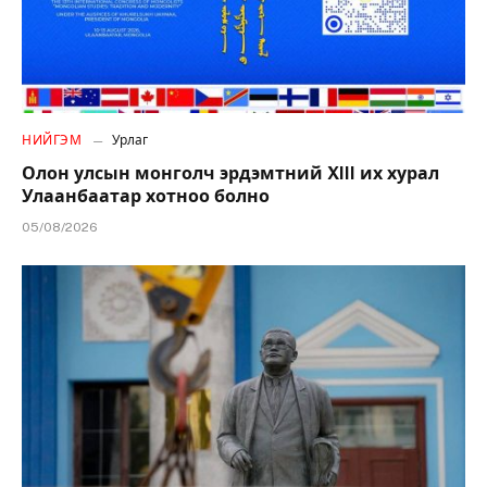
НИЙГЭМ
Урлаг
Олон улсын монголч эрдэмтний XIII их хурал
Улаанбаатар хотноо болно
05/08/2026