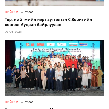
НИЙГЭМ
Урлаг
Төр, нийгмийн нэрт зүтгэлтэн С.Зоригийн
хөшөөг буцаан байрлуулав
03/08/2026
НИЙГЭМ
Урлаг