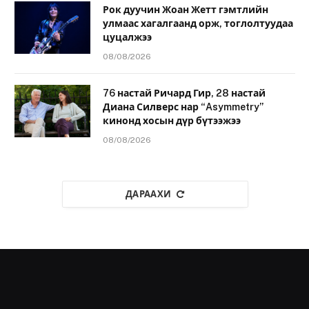
Рок дуучин Жоан Жетт гэмтлийн
улмаас хагалгаанд орж, тоглолтуудаа
цуцалжээ
08/08/2026
76 настай Ричард Гир, 28 настай
Диана Силверс нар “Asymmetry”
кинонд хосын дүр бүтээжээ
08/08/2026
ДАРААХИ