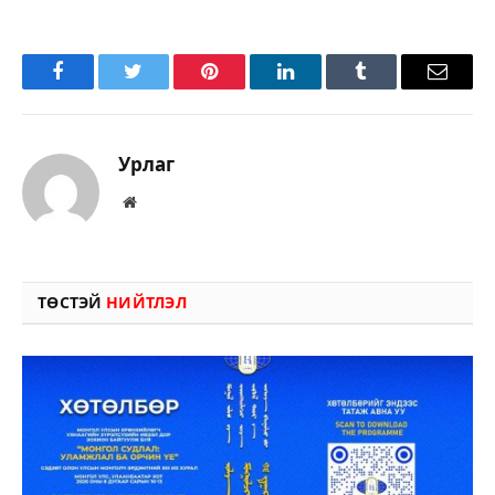
Facebook
Twitter
Pinterest
LinkedIn
Tumblr
Имэйл
Урлаг
Вэбсайт
ТӨСТЭЙ
НИЙТЛЭЛ