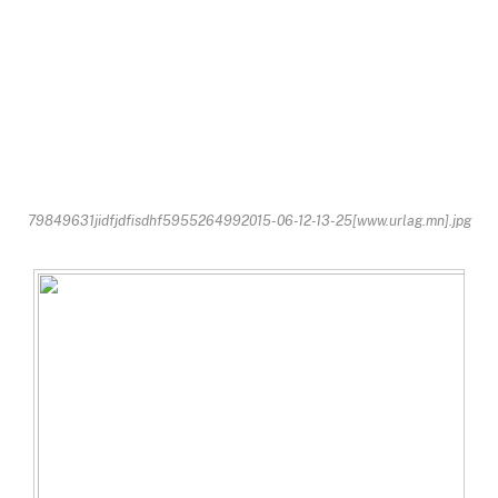
79849631jidfjdfisdhf5955264992015-06-12-13-25[www.urlag.mn].jpg