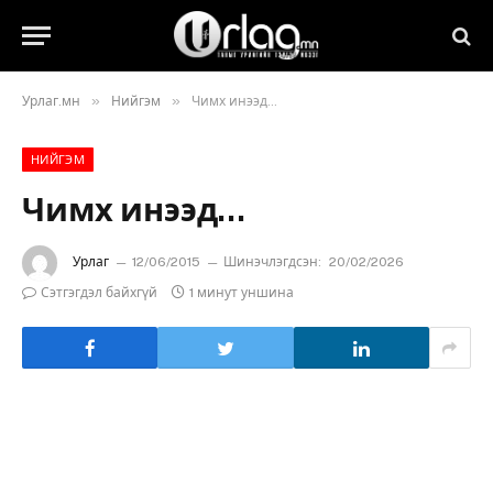
»
»
Урлаг.мн
Нийгэм
Чимх инээд…
НИЙГЭМ
Чимх инээд…
Урлаг
12/06/2015
Шинэчлэгдсэн:
20/02/2026
Сэтгэгдэл байхгүй
1 минут уншина