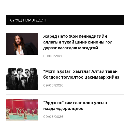
СҮҮЛД НЭМЭГДСЭН
Жаред Лето Жон Кеннедигийн
аллагын тухай шинэ киноны гол
дүрээс хасагдаж магадгүй
09/08/2026
“Mxrningstar” хамтлаг Алтай таван
богдоос тоглолтоо цахимаар хийнэ
09/08/2026
“Эрдэнэс” хамтлаг олон улсын
наадамд оролцлоо
09/08/2026