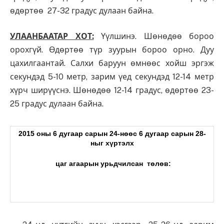
өдөртөө 27-32 градус дулаан байна.
УЛААНБААТАР ХОТ:
Үүлшинэ. Шөнөдөө бороо
орохгүй. Өдөртөө түр зуурын бороо орно. Дуу
цахилгаантай. Салхи баруун өмнөөс хойш эргэж
секундэд 5-10 метр, зарим үед секундэд 12-14 метр
хүрч ширүүснэ. Шөнөдөө 12-14 градус, өдөртөө 23-
25 градус дулаан байна.
2015 оны 6 дугаар сарын 24-нөөс 6 дугаар сарын 28-
ныг хүртэлх
цаг агаарын урьдчилсан
төлөв: