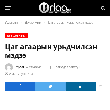
»
»
Урлаг.мн
Дуу хөгжим
Цаг агаарын урьдчилсэн мэдээ
ДУУ ХӨГЖИМ
Цаг агаарын урьдчилсэн
мэдээ
Урлаг
23/06/2015
Сэтгэгдэл байхгүй
2 минут уншина