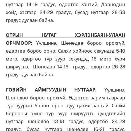
нутгаар 14-19 градус, өдөртөө Хэнтий, Дорнодын
хойд хэсгээр 24-29 градус, бусад нутгаар 28-33
градус дулаан байна.
ОТРЫН НУТАГ ХЭРЛЭНБАЯН-УЛААН
ОРЧМООР:
Үүлшинэ. Шөнөдөө бороо орохгүй,
өдөртөө бороо орно. Салхи хойноос секундэд 5-10
метр, өдөртөө түр зуур секундэд 16 метр хүрч
ширүүснэ. Шөнөдөө 14-16 градус, өдөртөө 26-28
градус дулаан байна.
Г
ОВИЙН АЙМГУУДЫН НУТГААР
:
Үүлшинэ.
Шөнөдөө бороо орохгүй. Өдөртөө зарим газраар
түр зуурын бороо орно. Дуу цахилгаантай. Салхи
борооны өмнө түр зуур ширүүснэ. Дундговийн
нутгаар шөнөдөө 13-18 градус, өдөртөө 24-29
градус, бусад нутгаар шөнөдөө 16-21 градус,