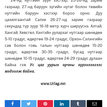
24-нд нутгийн зүүн хэсгээр, 25-26-нд зарим
газраар, 27-нд баруун зүгийн нутаг болон төвийн
нутгийн баруун хэсгээр бороо орно. Дуу
цахилгаантай Салхи 26-27-нд зарим газраар
секундэд түр зуур 16-18 метр хүрч ширүүснэ. Алтай,
Хангай, Хөвсгөл, Хэнтэйн уулархаг нутгаар шөнөдөө
5-10 градус, өдөртөө 19-24 градус, Орхон-Сэлэнгийн
сав болон говь талын нутгаар шөнөдөө 15-20
градус, өдөртөө 30-35 градус, бусад нутгаар
шөнөдөө 10-15 градус, өдөртөө 24-29 градус дулаан
байна гэж
Ус цаг уурын орчны хүрээлэнгээс
мэдээлж байна.
www.Urlag.mn