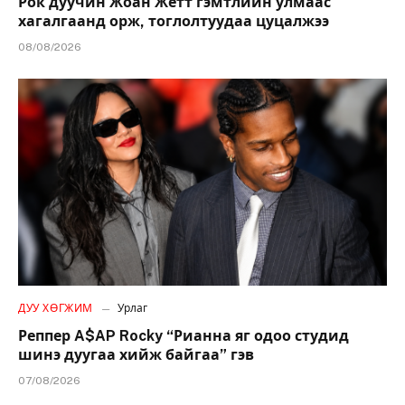
Рок дуучин Жоан Жетт гэмтлийн улмаас
хагалгаанд орж, тоглолтуудаа цуцалжээ
08/08/2026
ДУУ ХӨГЖИМ
Урлаг
Реппер A$AP Rocky “Рианна яг одоо студид
шинэ дуугаа хийж байгаа” гэв
07/08/2026