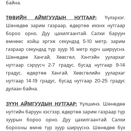
байна.
ТӨВИ
Й
Н АЙМГУУДЫН НУТГААР:
Үүлэрхэг.
Шөнөдөө зарим газраар, өдөртөө ихэнх нутгаар
бороо орно. Дуу цахилгаантай. Салхи баруун
өмнөөс хойш эргэж секундэд 5-10 метр, зарим
газраар секундэд түр зуур 16 метр хүрч ширүүснэ.
Шөнөдөө Хангай, Хөвсгөл, Хэнтэйн уулархаг
нутгаар сэрүүсч 2-7 градус, бусад нутгаар 9-14
градус, өдөртөө Хангай, Хөвсгөлийн уулархаг
нутгаар 14-19 градус, бусад нутгаар 20-25 градус
дулаан байна.
ЗҮҮН АЙМГУУДЫН НУТГААР:
Үүлшинэ. Шөнөдөө
нутгийн баруун хэсгээр, өдөртөө зарим газраар түр
зуурын бороо орно. Дуу цахилгаантай. Салхи
борооны өмнө түр зуур ширүүснэ. Шөнөдөө бүх