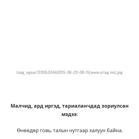
tsag_agaar1330532462015-06-23-08-15[www.urlag.mn].jpg
Малчид, ард иргэд, тариаланчдад зориулсан
мэдээ:
Өнөөдөр говь, талын нутгаар халуун байна.