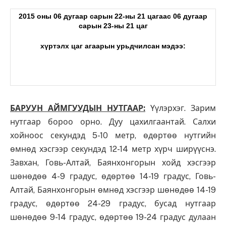
2015 оны 06
дугаар сарын 22
-ны 21
цагаас 06 дугаар
сарын
23-ны 21
цаг
хүртэлх цаг агаарын урьдчилсан мэдээ:
БАРУУН АЙМГУУДЫН НУТГААР:
Үүлэрхэг. Зарим
нутгаар бороо орно. Дуу цахилгаантай. Салхи
хойноос секундэд 5-10 метр, өдөртөө нутгийн
өмнөд хэсгээр секундэд 12-14 метр хүрч ширүүснэ.
Завхан, Говь-Алтай, Баянхонгорын хойд хэсгээр
шөнөдөө 4-9 градус, өдөртөө 14-19 градус, Говь-
Алтай, Баянхонгорын өмнөд хэсгээр шөнөдөө 14-19
градус, өдөртөө 24-29 градус, бусад нутгаар
шөнөдөө 9-14 градус, өдөртөө 19-24 градус дулаан