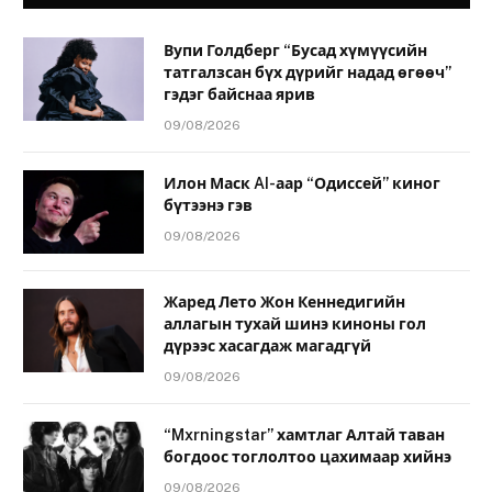
Вупи Голдберг “Бусад хүмүүсийн
татгалзсан бүх дүрийг надад өгөөч”
гэдэг байснаа ярив
09/08/2026
Илон Маск AI-аар “Одиссей” киног
бүтээнэ гэв
09/08/2026
Жаред Лето Жон Кеннедигийн
аллагын тухай шинэ киноны гол
дүрээс хасагдаж магадгүй
09/08/2026
“Mxrningstar” хамтлаг Алтай таван
богдоос тоглолтоо цахимаар хийнэ
09/08/2026