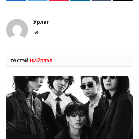
Facebook
Twitter
Pinterest
LinkedIn
Tumblr
Имэйл
Урлаг
Вэбсайт
ТӨСТЭЙ
НИЙТЛЭЛ