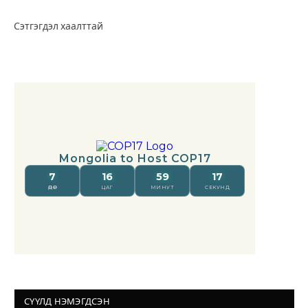
Сэтгэгдэл хаалттай
СҮҮЛД НЭМЭГДСЭН