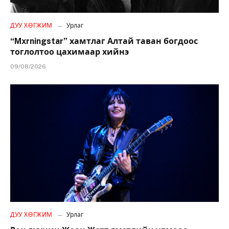
ДУУ ХӨГЖИМ
Урлаг
“Mxrningstar” хамтлаг Алтай таван богдоос
тоглолтоо цахимаар хийнэ
09/08/2026
ДУУ ХӨГЖИМ
Урлаг