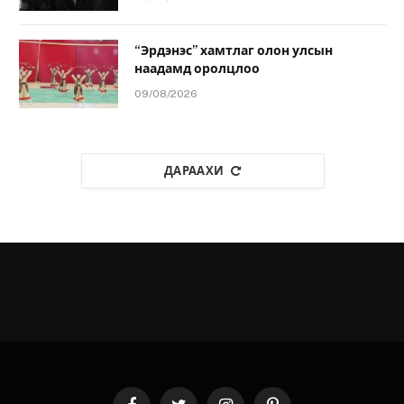
“Эрдэнэс” хамтлаг олон улсын
наадамд оролцлоо
09/08/2026
ДАРААХИ