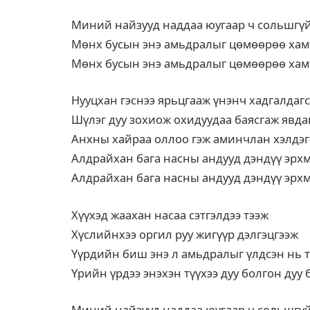
Миний найзууд наддаа юугаар ч сольшгү
Мөнх бусын энэ амьдралыг цөмөөрөө хам
Мөнх бусын энэ амьдралыг цөмөөрөө хам
Нууцхан гэснээ ярьцгааж үнэнч хадгалдаг
Шүлэг дуу зохиож охидуудаа баясгаж явда
Анхны хайраа оллоо гэж аминчлан хэлдэг
Алдрайхан бага насны андууд дэндүү эрх
Алдрайхан бага насны андууд дэндүү эрх
Хүүхэд жаахан насаа сэтгэлдээ тээж
Хүслийнхээ оргил руу жигүүр дэлгэцгээж
Үүрдийн биш энэ л амьдралыг үлдсэн нь т
Үрийн үрдээ энэхэн түүхээ дуу болгон дуу 