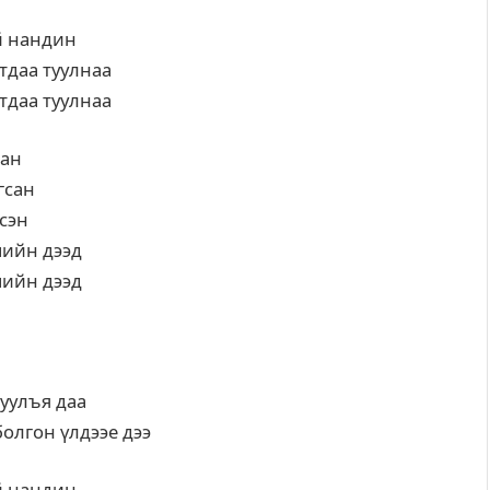
й нандин
тдаа туулнаа
тдаа туулнаа
сан
гсан
сэн
мийн дээд
мийн дээд
уулъя даа
болгон үлдээе дээ