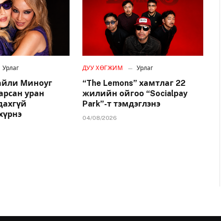
Урлаг
ДУУ ХӨГЖИМ
Урлаг
айли Миноуг
“The Lemons” хамтлаг 22
арсан уран
жилийн ойгоо “Socialpay
удахгүй
Park”-т тэмдэглэнэ
хүрнэ
04/08/2026