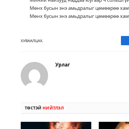
Миний найзууд наддаа юугаар ч сольшгү
Мөнх бусын энэ амьдралыг цөмөөрөө хам
Мөнх бусын энэ амьдралыг цөмөөрөө хам
ХУВААЛЦАХ.
Урлаг
ТӨСТЭЙ
НИЙТЛЭЛ