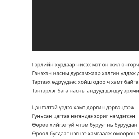
Гэрлийн хурдаар нисэх мэт он жил өнгөрч
Гэнэхэн насны дурсамжаар халгин үлдэж 
Тэртээх өдрүүдээс хойш одоо ч хамт байга
Тэнгэрлэг бага насны андууд дэндүү эрхм
Цэнгэлтэй үедээ хамт доргин дэрвэцгээж
Гуньсан цагтаа нэгэндээ зориг нэмдэгсэн
Өөрөө хийгээгүй ч гэм бурууг нь буруудан
Өрөөл бусдаас нэгнээ хамгаалж өмөөрөн 