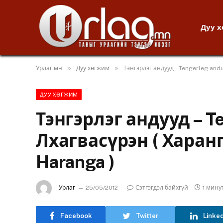
Дуу 
»
»
Урлаг.мн
Дуу хөгжим
Тэнгэрлэг андууд – Tengerleg andu
ДУУ ХӨГЖИМ
Тэнгэрлэг андууд – Te
Лхагвасүрэн ( Харанга
Haranga )
Урлаг
25/05/2012
Сэтгэгдэл байхгүй
1 мину
Facebook
Twitter
Linke