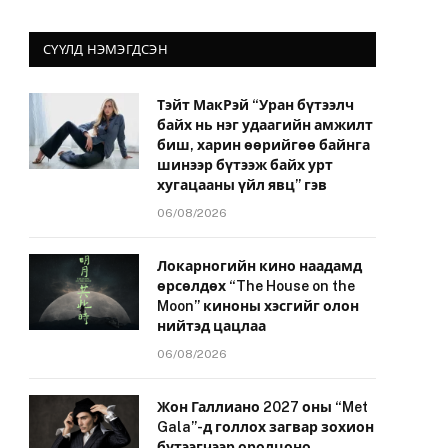
СҮҮЛД НЭМЭГДСЭН
Тэйт МакРэй “Уран бүтээлч
байх нь нэг удаагийн амжилт
биш, харин өөрийгөө байнга
шинээр бүтээж байх урт
хугацааны үйл явц” гэв
06/08/2026
Локарногийн кино наадамд
өрсөлдөх “The House on the
Moon” киноны хэсгийг олон
нийтэд цацлаа
06/08/2026
Жон Галлиано 2027 оны “Met
Gala”-д голлох загвар зохион
бүтээгчээр оролцоно