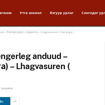
хөгжим
Утга зохиол
Язгуур урлаг
Сонгодог ур
ud – Лхагвасүрэн ( Харанга) – Lhagvasuren ( Haranga )
ngerleg anduud –
) – Lhagvasuren (
т уншина
dIn