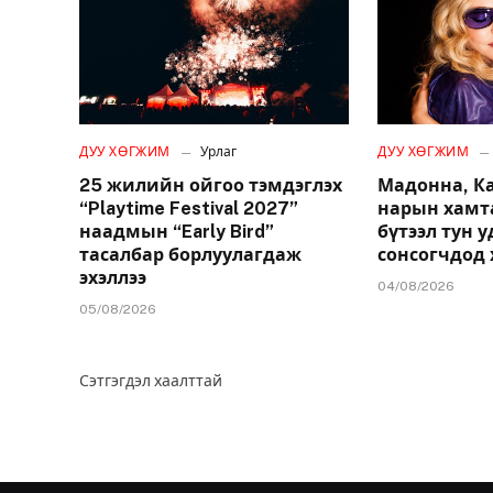
ДУУ ХӨГЖИМ
Урлаг
ДУУ ХӨГЖИМ
25 жилийн ойгоо тэмдэглэх
Мадонна, К
“Playtime Festival 2027”
нарын хамт
наадмын “Early Bird”
бүтээл тун 
тасалбар борлуулагдаж
сонсогчдод 
эхэллээ
04/08/2026
05/08/2026
Сэтгэгдэл хаалттай