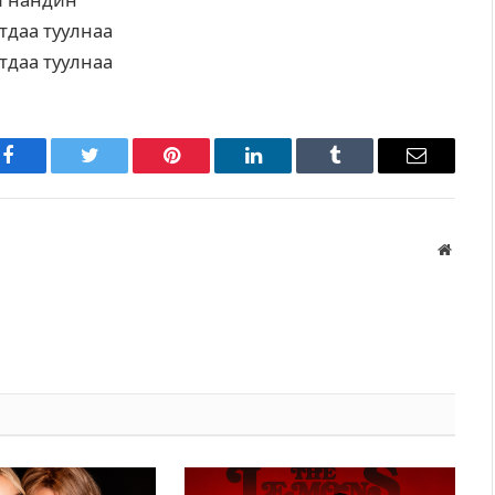
й нандин
тдаа туулнаа
тдаа туулнаа
Facebook
Twitter
Pinterest
LinkedIn
Tumblr
Имэйл
Вэбса