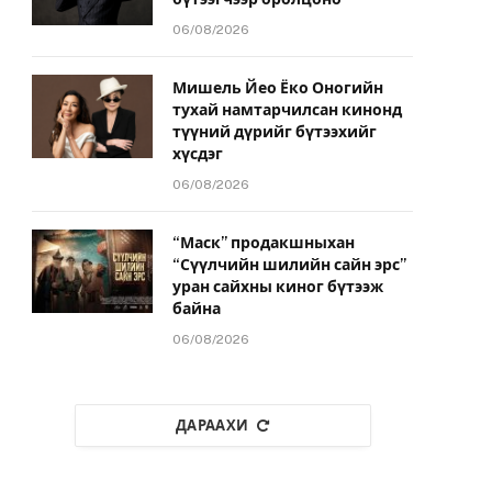
06/08/2026
Мишель Йео Ёко Оногийн
тухай намтарчилсан кинонд
түүний дүрийг бүтээхийг
хүсдэг
06/08/2026
“Маск” продакшныхан
“Сүүлчийн шилийн сайн эрс”
уран сайхны киног бүтээж
байна
06/08/2026
ДАРААХИ