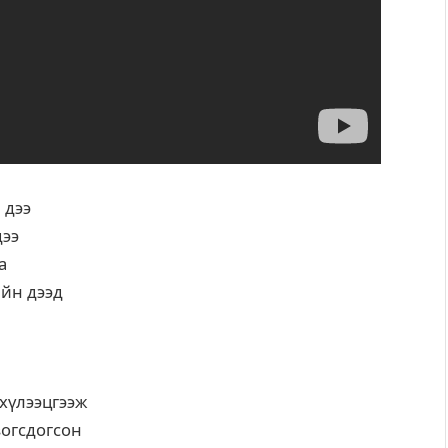
 дээ
дээ
а
ийн дээд
 хүлээцгээж
зогсдогсон