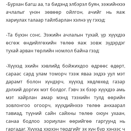
-Бурхан багш аа, та бидэнд элбэрэл буян, ээжийнхээ
ачлалыг үнэн зөвөөр ойлгон, ачийг нь яаж
хариулах талаар тайлбарлан хэлнэ үү гэхэд:
-Та бүхэн сонс. Ээжийн ачлалын тухай, үр хүүхдээ
өсгөж өндийлгөхийн төлөө яаж зовж зүдэрдэг
тухай арван төрлийн номлол байна гээд:
-Хүүхэд эхийн хэвлийд бойжихдоо өдрөөс өдөрт,
сараас сард улам томорч тээж яваа эхдээ уул мэт
дарамт болон хүндэрч, хүүхэд хөдлөхөд газар
дэлхий доргих мэт болдог. Гэвч эх бээр хүүхдээ амь
мэт хайрлан амар мэнд тээхийн тулд өөрийн
зовлонгоо огоорч, хүүхдийнхээ төлөө анхаарал
тавиад, түүний сайн сайхны төлөө оюун ухаан,
санаа бодлоо зориулан өөрийгөө гаргуунд нь
гаргадаг. Хүүхэд хэрхэн төрдгийг эх хүн бүр хэнээс ч