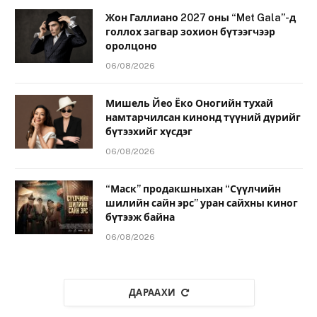
Жон Галлиано 2027 оны “Met Gala”-д
голлох загвар зохион бүтээгчээр
оролцоно
06/08/2026
Мишель Йео Ёко Оногийн тухай
намтарчилсан кинонд түүний дүрийг
бүтээхийг хүсдэг
06/08/2026
“Маск” продакшныхан “Сүүлчийн
шилийн сайн эрс” уран сайхны киног
бүтээж байна
06/08/2026
ДАРААХИ