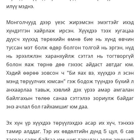
илүү мэднэ.
Монголчууд дээр үеэс жирэмсэн эмэгтэйг ихэд
хүндэтгэн хайрлаж ирсэн. Хүүхдээ тээх хугацаа
дуусч хүүхэд төрөхийн өмнө бие нь хүнд өвчин
туссан мэт болж өдөр болгон толгой нь эргэн, нүд
нь эрээлжлэн харанхуйлж сэтгэл нь тогтворгүй
болон яаж төрнө дөө гэхээс айдаст автдаг юм.
Хэдий өөрөө зовсон ч "Би яах вэ, хүүхдээ л эсэн
мэнд төрүулчих юмсан" гэж бодож түүндээ бүхий л
анхаарлаа тавьж, хэвлий дэх үрээ амар амгалан
байлгахын төлөө санаа сэтгэлээ зориулж байдаг
энэ ачлал бол гайхамшиг юм даа.
Эх хүн үр хүүхдээ төрүүлэхдээ асар их хүч, тэнхээ
тамир алддаг. Тэр их өвдөлтийн дүнд 5 цул, 6 сав
тасран салж байгаа юм шиг тарчлан зовж эрүүний