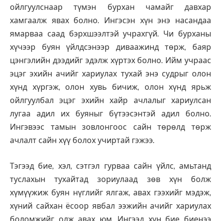
ойлгуулснаар түмэн бурхан чамайг давхар
хамгаалж явах болно. Ингэсэн хүн энэ насандаа
ямарваа саад бэрхшээлтэй учрахгүй. Чи бурханы
хүчээр буян үйлдсэнээр диваажинд төрж, баяр
цэнгэлийн дээдийг эдэлж хүртэх болно. Ийм учраас
эцэг эхийн ачийг хариулах тухай энэ судрыг олон
хүнд хүргэж, олон хувь бичиж, олон хүнд ярьж
ойлгуулбал эцэг эхийн хайр ачлалыг хариулсан
лугаа адил их буяныг бүтээсэнтэй адил болно.
Ингэвээс тамын зовлонгоос сайн төрөлд төрж
ачлалт сайн хүү болох учиртай гэжээ.
Тэгээд бие, хэл, сэтгэл гурваа сайн үйлс, амьтанд
туслахын тухайтад зориулаад зөв хүн болж
хүмүүжиж буян нүглийг ялгаж, авах гээхийг мэдэж,
хүний сайхан ёсоор явбал ээжийн ачийг хариулах
боломжийг олж авах юм. Ингээд хүн бие биенээ