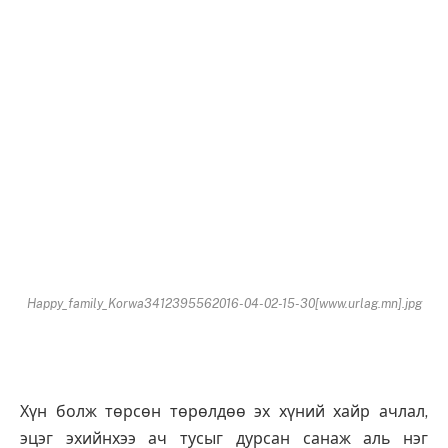
Happy_family_Korwa3412395562016-04-02-15-30[www.urlag.mn].jpg
Хүн болж төрсөн төрөлдөө эх хүний хайр ачлал,
эцэг эхийнхээ ач тусыг дурсан санаж аль нэг