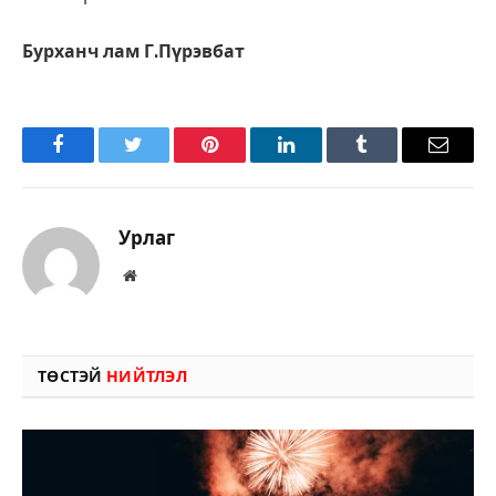
Бурханч лам Г.Пүрэвбат
Facebook
Twitter
Pinterest
LinkedIn
Tumblr
Имэйл
Урлаг
Вэбсайт
ТӨСТЭЙ
НИЙТЛЭЛ