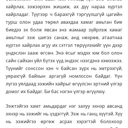
хайрлах, ээжээрээн жишиж, ах дүү нараа хүртэл
хайрладаг. Түүгээр ч барахгүй тэргүүлшгүй цагийн
турш олон удаа төрөл авахдаа хамаг амьтан бие
биедээ эх болж явсан энэ жамаар зүйрлэж хамаг
амьтныг ээж шигээ санаж, анд нөхрөө, атаатнаа
хүртэл хайрлах агуу их сэтгэл төрүүлэхийг үүн дээр
үндэслэн зааж өгсөн. Энэ ёсыг мэдэх юм бол олон
сайн сайхан үйл бүтэх үүд эндээс нээгдэнэ хэмээжээ.
Түүнийг сонссон хэн ч байсан зүрх нь эмтрэхгүй,
уярахгүй байхын аргагүй номлосон байдаг. Үүн
лүгээ уялдаад ээжийн хайрыг өгүүлсэн эртний үлгэр
домог их байдаг. Би бас нэгэн үлгэр өгүүлюү.
Ээжтэйгээ хамт амьдардаг нэг залуу эхнэр авсанд
эхнэр нь ээжийг нь үздэггүй. Ээж нь ганц хүүтэй. Хүү
нь ээжийгээ өргөж асрах хэрэгтэй болохоор