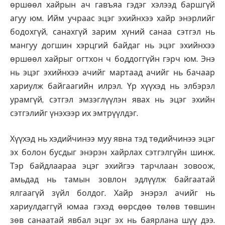
өршөөл хайрын ач гавъяа гэдэг хэлээд баршгүй
агуу юм. Ийм учраас эцэг эхийнхээ хайр энэрлийг
бодохгүй, санахгүй зарим хүний санаа сэтгэл нь
мангуу догшин хэрцгий байдаг нь эцэг эхийнхээ
өршөөл хайрыг огтхон ч боддоггүйн гэрч юм. Энэ
нь эцэг эхийнхээ ачийг мартаад ачийг нь бачаар
хариулж байгаагийн илрэл. Үр хүүхэд нь элбэрэл
урамгүй, сэтгэл эмзэглүүлэн явах нь эцэг эхийн
сэтгэлийг үнэхээр их эмтрүүлдэг.
Хүүхэд нь хэдийчинээ муу явна тэд төдийчинээ эцэг
эх болон бусдыг энэрэн хайрлах сэтгэлгүйн шинж.
Тэр байдлаараа эцэг эхийгээ тарчлаан зовоож,
амьдад нь тамын зовлон эдлүүлж байгаатай
ялгаагүй зүйл болдог. Хайр энэрэл ачийг нь
хариулдаггүй юмаа гэхэд өөрсдөө төлөв төвшин
зөв санаатай явбал эцэг эх нь баярлана шүү дээ.