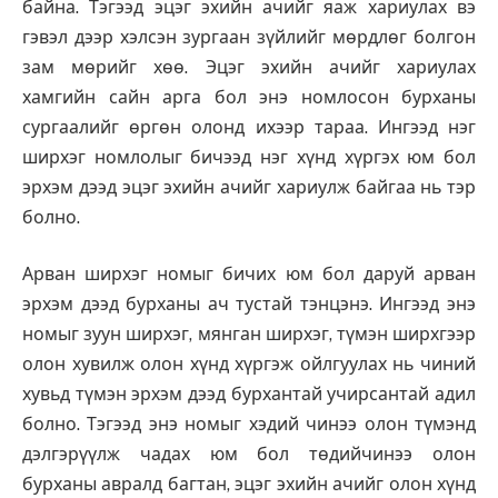
байна. Тэгээд эцэг эхийн ачийг яаж хариулах вэ
гэвэл дээр хэлсэн зургаан зүйлийг мөрдлөг болгон
зам мөрийг хөө. Эцэг эхийн ачийг хариулах
хамгийн сайн арга бол энэ номлосон бурханы
сургаалийг өргөн олонд ихээр тараа. Ингээд нэг
ширхэг номлолыг бичээд нэг хүнд хүргэх юм бол
эрхэм дээд эцэг эхийн ачийг хариулж байгаа нь тэр
болно.
Арван ширхэг номыг бичих юм бол даруй арван
эрхэм дээд бурханы ач тустай тэнцэнэ. Ингээд энэ
номыг зуун ширхэг, мянган ширхэг, түмэн ширхгээр
олон хувилж олон хүнд хүргэж ойлгуулах нь чиний
хувьд түмэн эрхэм дээд бурхантай учирсантай адил
болно. Тэгээд энэ номыг хэдий чинээ олон түмэнд
дэлгэрүүлж чадах юм бол төдийчинээ олон
бурханы авралд багтан, эцэг эхийн ачийг олон хүнд