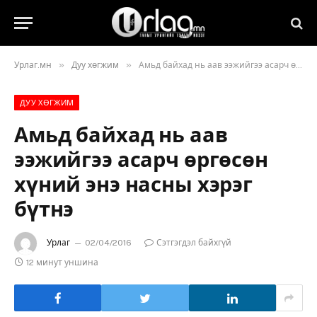
»
»
Урлаг.мн
Дуу хөгжим
Амьд байхад нь аав ээжийгээ асарч өргөсөн хүний энэ насны хэрэг бүтнэ
ДУУ ХӨГЖИМ
Амьд байхад нь аав
ээжийгээ асарч өргөсөн
хүний энэ насны хэрэг
бүтнэ
Урлаг
02/04/2016
Сэтгэгдэл байхгүй
12 минут уншина