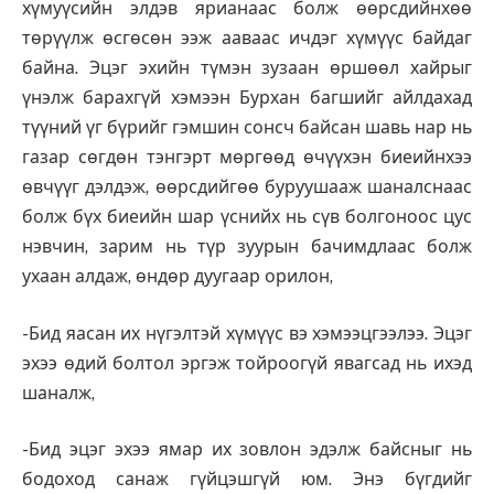
хүмуүсийн элдэв ярианаас болж өөрсдийнхөө
төрүүлж өсгөсөн ээж ааваас ичдэг хүмүүс байдаг
байна. Эцэг эхийн түмэн зузаан өршөөл хайрыг
үнэлж барахгүй хэмээн Бурхан багшийг айлдахад
түүний үг бүрийг гэмшин сонсч байсан шавь нар нь
газар сөгдөн тэнгэрт мөргөөд өчүүхэн биеийнхээ
өвчүүг дэлдэж, өөрсдийгөө буруушааж шаналснаас
болж бүх биеийн шар үснийх нь сүв болгоноос цус
нэвчин, зарим нь түр зуурын бачимдлаас болж
ухаан алдаж, өндөр дуугаар орилон,
-Бид яасан их нүгэлтэй хүмүүс вэ хэмээцгээлээ. Эцэг
эхээ өдий болтол эргэж тойроогүй явагсад нь ихэд
шаналж,
-Бид эцэг эхээ ямар их зовлон эдэлж байсныг нь
бодоход санаж гүйцэшгүй юм. Энэ бүгдийг