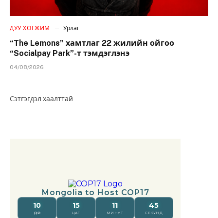
ДУУ ХӨГЖИМ
Урлаг
“The Lemons” хамтлаг 22 жилийн ойгоо
“Socialpay Park”-т тэмдэглэнэ
04/08/2026
Сэтгэгдэл хаалттай