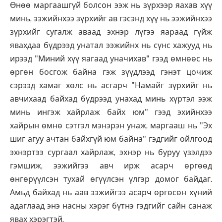
Өнөө маргаашгүй болсон ээж нь зүрхээр яахав хүү
минь, ээжийнхээ зүрхийг ав гэсэнд хүү нь ээжийнхээ
зүрхийг сугалж аваад эхнэр лүгээ яараад гүйж
явахдаа бүдрээд унатал ээжийнх нь сүнс хажууд нь
ирээд "Миний хүү яагаад уначихав" гээд өмнөөс нь
өргөн босгож байна гэж зүүдлээд гэнэт цочиж
сэрээд хамаг хөлс нь асгарч "Намайг зүрхийг нь
авчихаад байхад бүдрээд унахад минь хүртэл ээж
минь ингэж хайрлаж байх юм" гээд эхийнхээ
хайрын өмнө сэтгэл мэнэрэн унаж, маргааш нь "Эх
шиг агуу ачтан байхгүй юм байна" гэдгийг ойлгоод
эхнэртээ сургаал хайрлаж, эхнэр нь буруу үзэлдээ
гэмшиж, ээжийгээ авч ирж асарч өргөөд
өнгөрүүлсэн тухай өгүүлсэн үлгэр домог байдаг.
Амьд байхад нь аав ээжийгээ асарч өргөсөн хүний
адаглаад энэ насны хэрэг бүтнэ гэдгийг сайн санаж
явах хэрэгтэй.