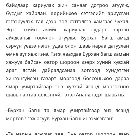
байдлаар хариулах жич санааг дотроо агуулж,
бусдыг хайрлан, өөрийнхөө сэтгэлийг ариусган
гэгээрүүлэх тал дээр зөв сэтгэлгээ хамгаас чухал.
Эцэг эхийн ачийг хариулах сударт хэрхэн
айлдсаныг товчлон өгүүлье. Бурхан багш амьд
сэрүүн үедээ нэгэн удаа олон шавь нараа дагуулан
өмнө зүг явж гэнэ. Тэгж явахдаа Бурхан багш замын
хажууд байсан овгор шороон дээрх хүний хувхай
араг ястай дайралдсанаа зогсоод хүндэтгэн
хичээнгүйлэн газарт мөргөөд боссоныхоо дараа
ямар учиртайгаар энэ хувхай ясанд мөргөснөө
шавь нартаа хэлсэнгүй. Гэтэл Ананд гэдэг шавь нь:
-Бурхан багш та ямар учиртайгаар энэ ясанд
мөргөв? гэж асуув. Бурхан багш инээмсэглэн:
-Та нарын асуудаг зөв. Энэ овгор шороон дээр