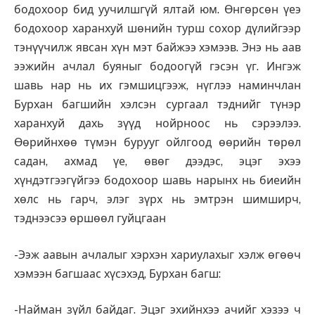
бодохоор бид уучилшгүй ялтай юм. Өнгөрсөн үеэ
бодохоор харанхуй шөнийн турш сохор дүлийгээр
тэнүүчилж явсан хүн мэт байжээ хэмээв. Энэ нь аав
ээжийн ачлал буяныг бодоогүй гэсэн үг. Ингэж
шавь нар нь их гэмшицгээж, нүглээ наминчлан
Бурхан багшийн хэлсэн сургаал тэднийг түнэр
харанхуй дахь зүүд нойрноос нь сэрээлээ.
Өөрийнхөө түмэн бурууг ойлгоод өөрийн төрөл
садан, ахмад үе, өвөг дээдэс, эцэг эхээ
хүндэтгээгүйгээ бодохоор шавь нарынх нь биеийн
хөлс нь гарч, элэг зүрх нь эмтрэн шимширч,
тэднээсээ өршөөл гуйцгаан
-Ээж аавын ачлалыг хэрхэн хариулахыг хэлж өгөөч
хэмээн багшаас хүсэхэд, Бурхан багш:
-Найман зүйл байдаг. Эцэг эхийнхээ ачийг хэзээ ч