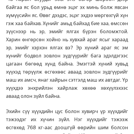
байгаа яс бол урьд өмнө эцэг эх минь болж явсан
хүмүүсийн яс. Өвөг дээдэс, эцэг эхдээ мөргөхгүй хүн
гэж хаа байхав. Хүнийг амьд байхад бие хаа, өмссөн
зүүснээр нь эр, эмийг ялгах бүрэн боломжтой.
Харин өнгөрсөн хойно нь хувхай араг ясыг хараад
эр, эмийг хэрхэн ялгах вэ? Эр хүний араг яс эм
хүнийг бодвол зовлон зүдгүүрийг бага эдэлдэгээс
цагаан бөгөөд хүнд байна. Эмэгтэй хүний хувьд
хүүхэд төрүүлж өсгөхөөс аваад зовлон зүдгүүрийг
маш их амсч, янаг хайрын сэтгэлд маш их автдаг. Үр
хүүхдээ энхрийлэн хайрлаж хөхөө хөхүүлэхээс
аваад олон зүйл байна.
Эхийн сүү хүүхдийн цус болон хувирч үр хүүхдийг
тэжээдэг их хүчин зүйл. Нэг хүүхдийг тэжээж
өсгөхөд 768 кг-аас доошгүй өөрийн шим болсон