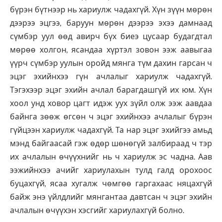
бүрэн бүтнээр нь хариулж чадахгүй. Хүн зүүн мөрөн
дээрээ эцгээ, баруун мөрөн дээрээ эхээ дамнаад
сүмбэр уул өөд авирч бүх биеэ цусаар будагдтал
мөрөө холгон, ясандаа хүртэл зовон ээж аавыгаа
үүрч сүмбэр уулын оройд мянга түм дахин гарсан ч
эцэг эхийнхээ гүн ачлалыг хариулж чадахгүй.
Тэгэхээр эцэг эхийн ачлал барагдашгүй их юм. Хүн
хоол унд ховор цагт идэж уух зүйл олж ээж аавдаа
байнга зөөж өгсөн ч эцэг эхийнхээ ачлалыг бүрэн
гүйцээн хариулж чадахгүй. Та нар эцэг эхийгээ амьд
мэнд байгаасай гэж өдөр шөнөгүй залбираад ч тэр
их ачлалын өчүүхнийг нь ч хариулж эс чадна. Аав
ээжийнхээ ачийг хариулахын тулд галд орохоос
буцахгүй, ясаа хугалж чөмгөө гаргахаас няцахгүй
байж энэ үйлдлийг мянгантаа давтсан ч эцэг эхийн
ачлалын өчүүхэн хэсгийг хариулахгүй болно.