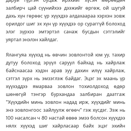
даруй түргэн буцаж ирэхийг хүсэн мөрөөдөн
залбирч цай сүүнийхээ дээжийг өргөж, ой шугуй
дахь хүн гөрөөс үр хүүхдээ алдахаараа хэрхэн зовж
орилдог шиг эх хүн үр хүүхдээ ор сураггүй болоход
элэг зүрхээ эмтэртэл санаж бусдын сэтгэлийг
уяртал энэлэн хайлдаг.
Ялангуяа хүүхэд нь өвчин зовлонтой юм уу, тахир
дутуу болоход эрүүл саруул байхад нь хайрлаж
байснаасаа хэдэн арав зуу дахин илүү хайрлаж,
сэтгэл зүрх нь эмзэглэж байдаг. Эцэг эх маань үр
хүүхэддээ ямарваа зовлон тохиолдоход өдөр
шөнөгүй тэнгэр бурхандаа залбиран даатгаж
"Хүүхдийн минь зовлон надад ирж, хүүхдийг минь
энэ зовлонгоос зайлуулж өгөөч" гэж хүсдэг. Ээж нь
100 насалсан ч 80 настай өвөө эмээ болсон хүүхдээ
нялх хүүхэд шиг хайрласаар байх эцэг эхийн