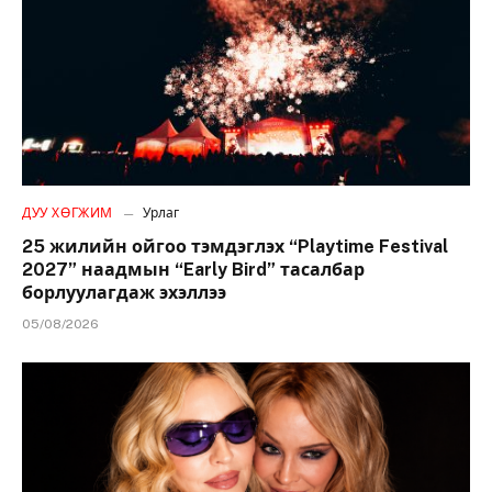
ДУУ ХӨГЖИМ
Урлаг
25 жилийн ойгоо тэмдэглэх “Playtime Festival
2027” наадмын “Early Bird” тасалбар
борлуулагдаж эхэллээ
05/08/2026