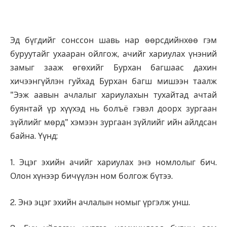
Эд бүгдийг сонссон шавь нар өөрсдийнхөө гэм
буруутайг ухааран ойлгож, ачийг хариулах үнэний
замыг зааж өгөхийг Бурхан багшаас дахин
хичээнгүйлэн гуйхад Бурхан багш мишээн таалж
"Ээж аавын ачлалыг хариулахын тухайтад ачтай
буянтай үр хүүхэд нь болъё гэвэл доорх зургаан
зүйлийг мөрд" хэмээн зургаан зүйлийг ийн айлдсан
байна. Үүнд:
1. Эцэг эхийн ачийг хариулах энэ номлолыг бич.
Олон хүнээр бичүүлэн ном болгож бүтээ.
2. Энэ эцэг эхийн ачлалын номыг үргэлж унш.