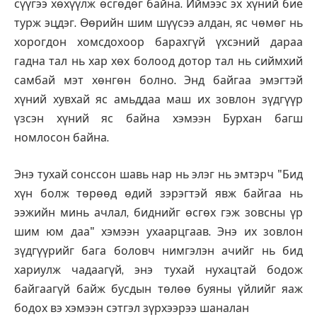
сүүгээ хөхүүлж өсгөдөг байна. Иймээс эх хүний бие
турж эцдэг. Өөрийн шим шүүсээ алдан, яс чөмөг нь
хорогдон хомсдохоор барахгүй үхсэний дараа
гадна тал нь хар хөх болоод дотор тал нь сиймхий
самбай мэт хөнгөн болно. Энд байгаа эмэгтэй
хүний хувхай яс амьддаа маш их зовлон зүдгүүр
үзсэн хүний яс байна хэмээн Бурхан багш
номлосон байна.
Энэ тухай сонссон шавь нар нь элэг нь эмтэрч "Бид
хүн болж төрөөд өдий зэрэгтэй явж байгаа нь
ээжийн минь ачлал, биднийг өсгөх гэж зовсны үр
шим юм даа" хэмээн ухаарцгаав. Энэ их зовлон
зүдгүүрийг бага боловч нимгэлэн ачийг нь бид
хариулж чадаагүй, энэ тухай нухацтай бодож
байгаагүй байж бусдын төлөө буяны үйлийг яаж
бодох вэ хэмээн сэтгэл зүрхээрээ шаналан