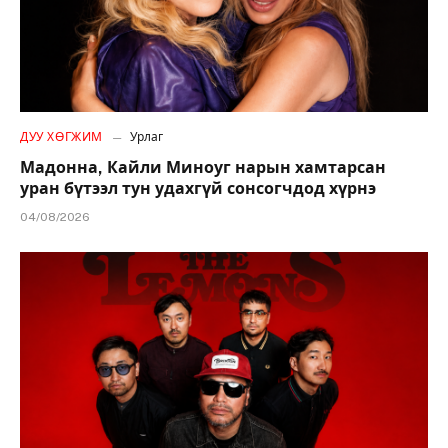
ДУУ ХӨГЖИМ
Урлаг
Мадонна, Кайли Миноуг нарын хамтарсан
уран бүтээл тун удахгүй сонсогчдод хүрнэ
04/08/2026