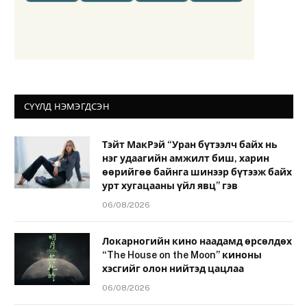
СҮҮЛД НЭМЭГДСЭН
Тэйт МакРэй “Уран бүтээлч байх нь
нэг удаагийн амжилт биш, харин
өөрийгөө байнга шинээр бүтээж байх
урт хугацааны үйл явц” гэв
06/08/2026
Локарногийн кино наадамд өрсөлдөх
“The House on the Moon” киноны
хэсгийг олон нийтэд цацлаа
06/08/2026