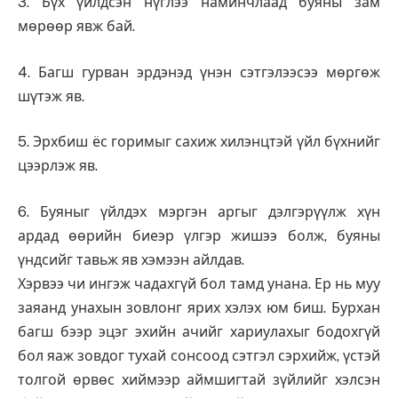
3. Бүх үйлдсэн нүглээ наминчлаад буяны зам
мөрөөр явж бай.
4. Багш гурван эрдэнэд үнэн сэтгэлээсээ мөргөж
шүтэж яв.
5. Эрхбиш ёс горимыг сахиж хилэнцтэй үйл бүхнийг
цээрлэж яв.
6. Буяныг үйлдэх мэргэн аргыг дэлгэрүүлж хүн
ардад өөрийн биеэр үлгэр жишээ болж, буяны
үндсийг тавьж яв хэмээн айлдав.
Хэрвээ чи ингэж чадахгүй бол тамд унана. Ер нь муу
заяанд унахын зовлонг ярих хэлэх юм биш. Бурхан
багш бээр эцэг эхийн ачийг хариулахыг бодохгүй
бол яаж зовдог тухай сонсоод сэтгэл сэрхийж, үстэй
толгой өрвөс хиймээр аймшигтай зүйлийг хэлсэн