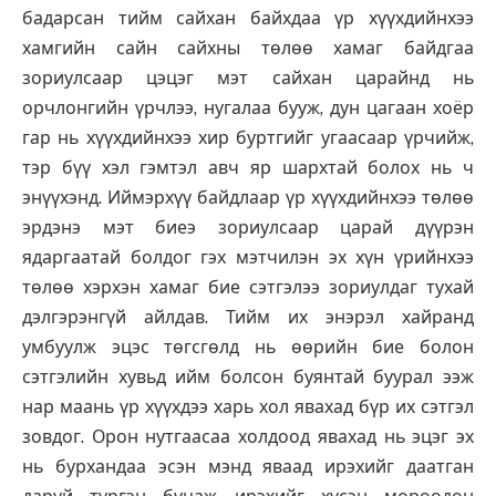
бадарсан тийм сайхан байхдаа үр хүүхдийнхээ
хамгийн сайн сайхны төлөө хамаг байдгаа
зориулсаар цэцэг мэт сайхан царайнд нь
орчлонгийн үрчлээ, нугалаа бууж, дун цагаан хоёр
гар нь хүүхдийнхээ хир буртгийг угаасаар үрчийж,
тэр бүү хэл гэмтэл авч яр шархтай болох нь ч
энүүхэнд. Иймэрхүү байдлаар үр хүүхдийнхээ төлөө
эрдэнэ мэт биеэ зориулсаар царай дүүрэн
ядаргаатай болдог гэх мэтчилэн эх хүн үрийнхээ
төлөө хэрхэн хамаг бие сэтгэлээ зориулдаг тухай
дэлгэрэнгүй айлдав. Тийм их энэрэл хайранд
умбуулж эцэс төгсгөлд нь өөрийн бие болон
сэтгэлийн хувьд ийм болсон буянтай буурал ээж
нар маань үр хүүхдээ харь хол явахад бүр их сэтгэл
зовдог. Орон нутгаасаа холдоод явахад нь эцэг эх
нь бурхандаа эсэн мэнд яваад ирэхийг даатган