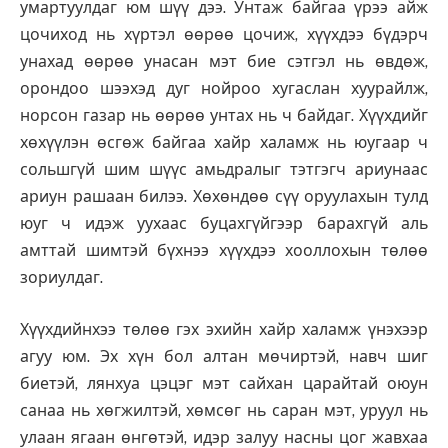
умартуулдаг юм шүү дээ. Унтаж байгаа үрээ айж
цочиход нь хүртэл өөрөө цочиж, хүүхдээ бүдэрч
унахад өөрөө унасан мэт бие сэтгэл нь өвдөж,
орондоо шээхэд дуг нойроо хугаслан хуурайлж,
норсон газар нь өөрөө унтах нь ч байдаг. Хүүхдийг
хөхүүлэн өсгөж байгаа хайр халамж нь юугаар ч
сольшгүй шим шүүс амьдралыг тэтгэгч ариунаас
ариун рашаан билээ. Хөхөндөө сүү оруулахын тулд
юуг ч идэж уухаас буцахгүйгээр барахгүй аль
амттай шимтэй бүхнээ хүүхдээ хооллохын төлөө
зориулдаг.
Хүүхдийнхээ төлөө гэх эхийн хайр халамж үнэхээр
агуу юм. Эх хүн бол алтан мөчиртэй, навч шиг
биетэй, лянхуа цэцэг мэт сайхан царайтай оюун
санаа нь хөгжилтэй, хөмсөг нь саран мэт, уруул нь
улаан ягаан өнгөтэй, идэр залуу насны цог жавхаа