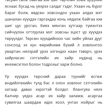
яснаас бусад нь үеэрээ салдаг гэдэг. Ухаан нь бүрэг
бараг болж, өвдсөн зовсондоо ухаан алдах мэт
шаналан хүүхдээ гаргахдаа хонь нядалж байгаа юм
шиг цус урсган, биеэ мянган хутгаар түмэнтээ
сийчүүлэн огтлуулах мэт зовсны эцэст үр хүүхдээ
төрүүлдэг. Төрсөн хүүхдийнхээ час хийн уйлах дууг
сонсоод эх хүн өөрийнхөө бүхий л зовлонгоо
умартан нялзрай үрээ элгэндээ наан тэвэрч, үрээ
хайрласан сэтгэлийн их хайр нүдэнд нь
инээмсэглэл болон тодрохыг харж болно.
Үр хүүхдээ төрсний дараа түүнийг өсгөж
өндийлгөхийн тулд бас л олон зовлонг сэтгэлийн
хатаар давах хэрэгтэй болдог. Ялангуяа нялх
балчир үедээ асар их хайр халамж, асаргаа
сувилгаа шаардаж идэх хоол, унтах нойрыг нь