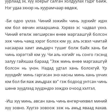
уурлаад эх, хүү хоёрыг салган холдуулах гэдэг байж.
Нэг удаа эхнэр нь хуурамчаар өвдөж,
-Би одоо үхлээ. Чиний ээжийн чинь зүрхийг идэх
юм бол өвчин илааршина. Хэрвээ эс чадвал үхнэ.
Чиний өтөлж хөгширсөн өнөө маргаашгүй болсон
ээж чинь чамд хэрэг болох юм уу, аль эсвэл чамтай
насаараа хамт амьдарч түшиг болж байх хань би
чинь хэрэгтэй юм уу. Чи аль нэгийг нь сонго гэсэнд
залуу гайхшаа бараад "Ээж минь өнөө маргаашгүй
болсон нь үнэн. Надад удтал хань болохгүй. Үр
хүүхдийг минь гаргасан энэ насны минь хань үхчих
юм бол би яаж амьдрах вэ" гэж бодоод унтсан чинь
шөнө зүүдлээд зүүдэндээ ээждээ очоод хэлтэл,
-Иш хүү минь, авсан хань чинь өнгөрчихвөл миний
хүү зовно. Хүүгээ зовоож ээж нь амьд яваад яахав.