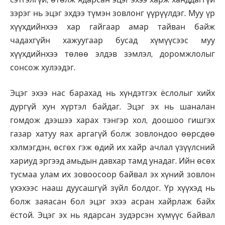
зэрэг нь эцэг эхдээ түмэн зовлонг үүрүүлдэг. Муу үр
хүүхдийнхээ хар гайгаар амар тайван байж
чадахгүйн хажуугаар бусад хүмүүсээс муу
хүүхдийнхээ төлөө элдэв зэмлэл, доромжлолыг
сонсож хулээдэг.
Эцэг эхээ нас барахад нь хүндэтгэх ёслолыг хийх
дургүй хун хүртэл байдаг. Эцэг эх нь шаналан
гомдож дээшээ харах тэнгэр хол, доошоо гишгэх
газар хатуу яах аргагүй болж зовлондоо өөрсдөө
хэлмэгдэн, өсгөх гэж өдий их хайр ачлал үзүүлсний
хариуд эргээд амьдын давхар тамд унадаг. Ийн өсөх
тусмаа улам их зовоосоор байвал эх хүний зовлон
үхэхээс нааш дуусашгүй зүйл болдог. Үр хүүхэд нь
болж заяасан бол эцэг эхээ асран хайрлаж байх
ёстой. Эцэг эх нь ядарсан зудэрсэн хүмүүс байвал