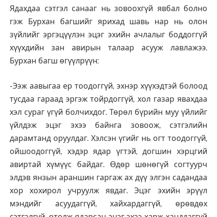
Ядахдаа сэтгэл санааг нь зовоохгүй явбал болно
гэж Бурхан багшийг ярихад шавь нар нь олон
зүйлийг эргэцүүлэн эцэг эхийн ачлалыг боддоггүй
хүүхдийн зан авирын талаар асууж лавлажээ.
Бурхан багш өгүүлрүүн:
-Ээж аавыгаа ер тоодоггүй, эхнэр хүүхэдтэй болоод
тусдаа гараад эргэж тойрдоггүй, хол газар явахдаа
хэл сураг үгүй болчихдог. Төрөл бүрийн муу үйлийг
үйлдэж эцэг эхээ байнга зовоож, сэтгэлийн
дарамтанд оруулдаг. Хэлсэн үгийг нь огт тоодоггүй,
ойшоодоггүй, хэдэр ядар үгтэй, догшин хэрцгий
авиртай хүмүүс байдаг. Өдөр шөнөгүй согтуурч
элдэв янзын араншин гаргаж ах дүү элгэн садандаа
хор хохирол учруулж явдаг. Эцэг эхийн эрүүл
мэндийг асуудаггүй, хайхардаггүй, өрөвдөх
сэтгэлгүй, өтөлж ядарсан эцэг эхээ харж ханддаггүй