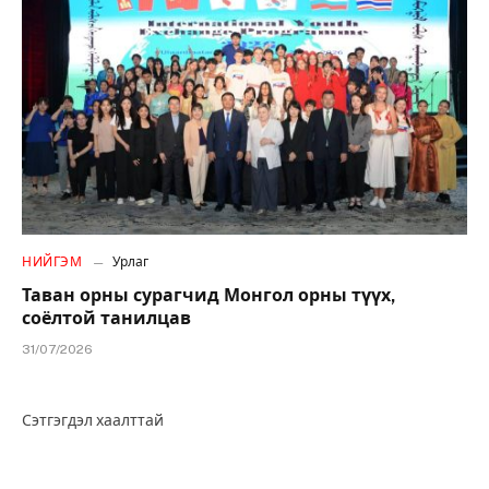
НИЙГЭМ
Урлаг
Таван орны сурагчид Монгол орны түүх,
соёлтой танилцав
31/07/2026
Сэтгэгдэл хаалттай