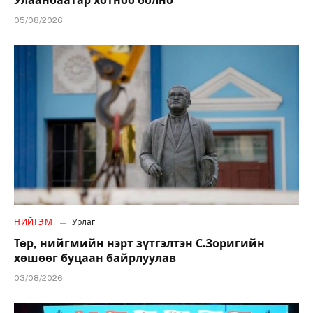
Улаанбаатар хотноо болно
05/08/2026
НИЙГЭМ
Урлаг
Төр, нийгмийн нэрт зүтгэлтэн С.Зоригийн
хөшөөг буцаан байрлуулав
03/08/2026