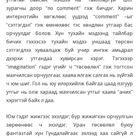
зурагны доор “no comment” гэж бичдэг. Харин
интернэтийн хөгжлөөс үүдээд “comment” –ыг
“сэтгэгдэл” гэж өмнөхөөс тэс хөндлөн утгаар бас
орчуулдаг болов. Хүн тухайн мэдээнд тайлбар
бичих гэхээсээ тухайн мэдээ уншаад төрсөн
сэтгэгдлээ хуваалцаж буй учир ингэж амьдрал
дээрхи утгандаа хувирсан хэрэг. Тэгэхээр
“imagination” гэдэг үгийг ч “төсөөлөл” гэж тогтсон
махчилсан орчуулгаас хааяа ялгаж салгах нь зүйтэй
ч юм шиг. Гол нь юу илэрхийлж байгаа цаад язгуур
утгыг нь олж хараад, махчилсан утгыг хааяа “аних”
хэрэгтэй байх л даа.
Юм гэдэг жижгээс эхэлдэг, бүр жижигхэн орчуулгын
зөрөөнөөс ч эхэлдэг. Уран төсөөлөл буюу
фантазтай хүн Гүндалайгаас эхлээд хаа сайгүй л