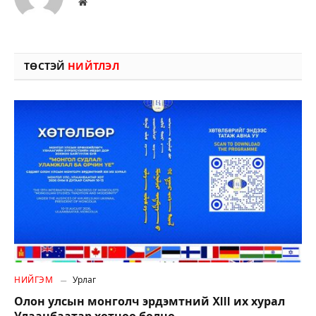
Вэбсайт
ТӨСТЭЙ
НИЙТЛЭЛ
НИЙГЭМ
Урлаг
Олон улсын монголч эрдэмтний XIII их хурал