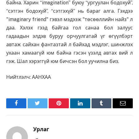
байна. Харин “imagination” буюу “ургуулан бодохуй”,
“сэтгэн бодохуй”, “сэтгэхүй” нь бараг алга. Гэхдээ
"imaginary friend" гэвэл мэдээж "төсөөллийн найз" л
даа. Хэлэх гээд байгаа гол санаа бол залуус
гадаадын элдэв буруу орчуулгатай үг өгүүлбэрт
автаж сайхан фантазтай л байхад мэдлэг, шинжлэх
ухаан хамаагүй юм байна гэсэн үзэлд автах вий л
гэж. Шал хэрэггүй юм бичсэн бол уучилна биз.
Нийтлэлч: ААНХАА
Facebook
Twitter
Pinterest
LinkedIn
Tumblr
Имэйл
Урлаг