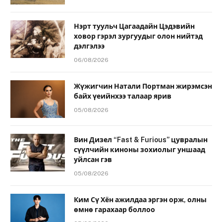
Нэрт туульч Цагаадайн Цэдэвийн
ховор гэрэл зургуудыг олон нийтэд
дэлгэлээ
06/08/2026
Жүжигчин Натали Портман жирэмсэн
байх үеийнхээ талаар ярив
05/08/2026
Вин Дизел “Fast & Furious” цувралын
сүүлчийн киноны зохиолыг уншаад
уйлсан гэв
05/08/2026
Ким Сү Хён ажилдаа эргэн орж, олны
өмнө гарахаар боллоо