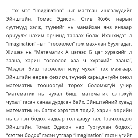
.. гэх мэт “imagination” –ыг магтсан ишлэлүүдийг
Эйнштэйн, Томас Эдисон, Стив Жобс нарын
суутнууд хэлж, түүнийг нь манайхан янз янзаар
орчуулж цахим орчинд тараах болж. Ихэнхидээ л
“imagination” –ыг ”төсөөлөл” гэж махчлан буулгадаг.
Жишээ нь “Математик А цэгээс Б цэг хүрэхийг л
заана, харин төсөөлөл хаа ч хүрэхийг заана”,
“Мэдлэг биш төсөөлөл илүү чухал” гэх маягаар.
Эйнштэйн өөрөө физикч, түүний харьцангуйн онол
математик тооцоогүй төрөх боломжгүй учир
“математик нь чухал биш, математик сэтгэхүй
чухал” гэсэн санаа дурдсан байх. Эйнштэйний хувьд
математик нь багаж хэрэгсэл төдий, харин өөрийн
нь сэтгэн бодох чадвар гол давуу тал. Товчхондоо
Эйнштэйн, Томас Эдисон нар “ургуулан бодох”,
“сэтгэн бодох” гэсэн утгаар “imagination” гэсэн үгийг