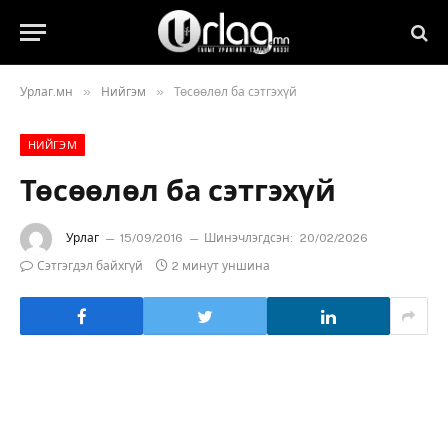
»
»
Урлаг.мн
Нийгэм
Төсөөлөл ба сэтгэхүй
НИЙГЭМ
Төсөөлөл ба сэтгэхүй
Урлаг
15/09/2016
Шинэчлэгдсэн:
20/02/2026
Сэтгэгдэл байхгүй
2 минут уншина