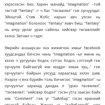
хэрэглэсэн биз. Харин манайд “imagination” –той
төстэй “fantasy” –г ч бас “төсөөлөл” гэж орчуулдаг.
Эйнштэй, Стив Жобс нарын авч үзсэн нь
“imagination” болохоос “fantasy” яавч биш. “fantasy”
нь илүү урлаг уран сайхны, хийсвэр төсөөллийг
хэлнэ. Зөгнөл ч гэдэг.
Өөрийн анзаарсан энэ жижигхэн юмыг facebook
хуудсандаа бичсэн чинь “Imagination –ыг өмнө нь
хэзээ ч ургуулан бодох, сэтгэн бодох, сэтгэхүй гэж
орчуулж байгаагүй юм мэддэг юмаа хуц…” гэж
орчуулагч байрын улсууд хараагаад эхлэх шив.
Нээрээ ч янз бүрийн толь бичигээс “imagination” –ы
орчуулгыг харахад дандаа л “уран төсөөлөл”,
“төсөөлөл”, “хийсвэр бодол” гэсэн утга заасан байх
юм. “Comment” гэж үг “Тайлбар” гэсэн ерөнхий
утгатай байсан. Жишээ нь “тайлбаргүй” шог