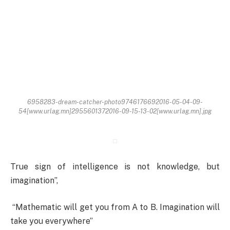
6958283-dream-catcher-photo9746176692016-05-04-09-
54[www.urlag.mn]2955601372016-09-15-13-02[www.urlag.mn].jpg
True sign of intelligence is not knowledge, but
imagination”,
“Mathematic will get you from A to B. Imagination will
take you everywhere”