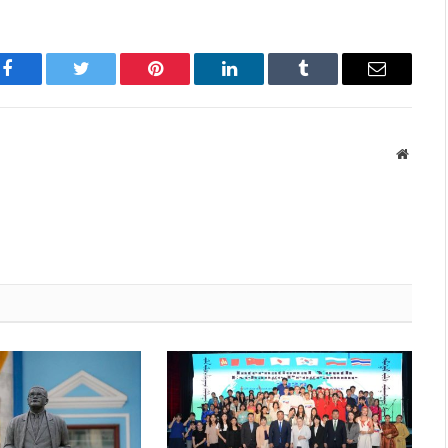
Facebook
Twitter
Pinterest
LinkedIn
Tumblr
Имэйл
Вэбса