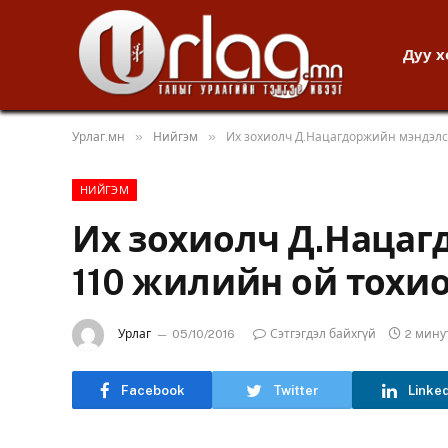
Дуу 
»
»
Урлаг.мн
Нийгэм
Их зохиолч Д.Нацагдоржийн мэндэлс
НИЙГЭМ
Их зохиолч Д.Наца
110 жилийн ой тохи
Урлаг
05/10/2016
Сэтгэгдэл байхгүй
2 мину
Facebook
Twitter
Linke