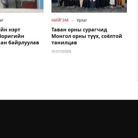
аг
НИЙГЭМ
Урлаг
йн нэрт
Таван орны сурагчид
.Зоригийн
Монгол орны түүх, соёлтой
аан байрлуулав
танилцав
31/07/2026