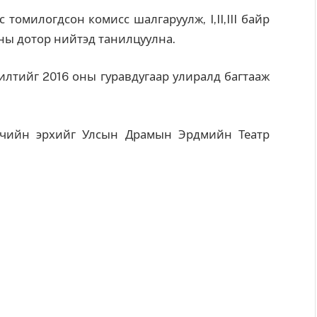
томилогдсон комисс шалгаруулж, I,II,III байр
-ны дотор нийтэд танилцуулна.
лтийг 2016 оны гуравдугаар улиралд багтааж
гчийн эрхийг Улсын Драмын Эрдмийн Театр