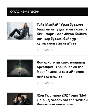
СҮҮЛД НЭМЭГДСЭН
Тэйт МакРэй “Уран бүтээлч
байх нь нэг удаагийн амжилт
биш, харин өөрийгөө байнга
шинээр бүтээж байх урт
хугацааны үйл явц” гэв
06/08/2026
Локарногийн кино наадамд
өрсөлдөх “The House on the
Moon” киноны хэсгийг олон
нийтэд цацлаа
06/08/2026
Жон Галлиано 2027 оны “Met
Gala”-д голлох загвар зохион
бүтээгчээр оролцоно