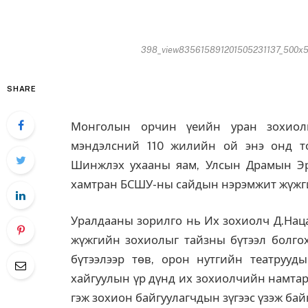
398_view835615891201505231137_500x50
SHARE
Монголын орчин үеийн уран зохиолы
мэндэлсний 110 жилийн ой энэ онд т
Шинжлэх ухааны яам, Улсын Драмын Э
хамтран БСШУ-ны сайдын нэрэмжит жүжги
Уралдааны зорилго нь Их зохиолч Д.Наца
жүжгийн зохиолыг тайзны бүтээл болго
бүтээлээр төв, орон нутгийн театрууд
хайгуулын үр дүнд их зохиолчийн намтар
гэж зохион байгуулагчдын зүгээс үзэж бай