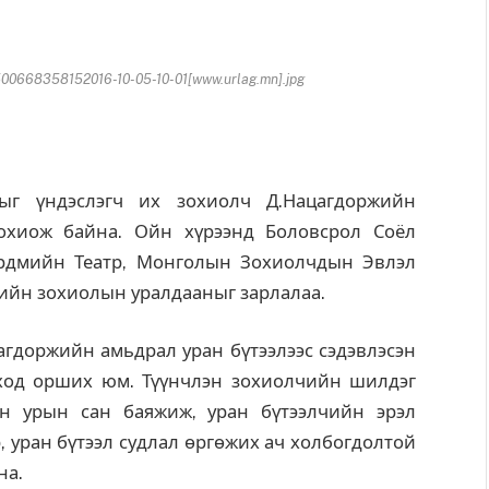
0668358152016-10-05-10-01[www.urlag.mn].jpg
г үндэслэгч их зохиолч Д.Нацагдоржийн
охиож байна. Ойн хүрээнд Боловсрол Соёл
рдмийн Театр, Монголын Зохиолчдын Эвлэл
йн зохиолын уралдааныг зарлалаа.
гдоржийн амьдрал уран бүтээлээс сэдэвлэсэн
ход орших юм. Түүнчлэн зохиолчийн шилдэг
ын урын сан баяжиж, уран бүтээлчийн эрэл
, уран бүтээл судлал өргөжих ач холбогдолтой
на.