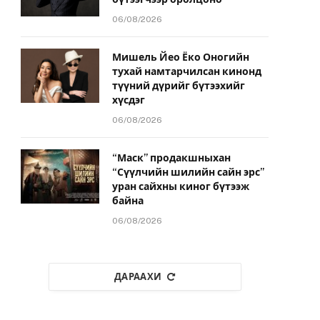
06/08/2026
Мишель Йео Ёко Оногийн
тухай намтарчилсан кинонд
түүний дүрийг бүтээхийг
хүсдэг
06/08/2026
“Маск” продакшныхан
“Сүүлчийн шилийн сайн эрс”
уран сайхны киног бүтээж
байна
06/08/2026
ДАРААХИ