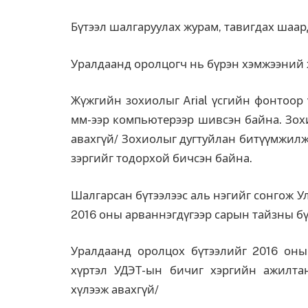
Бүтээл шалгаруулах журам, тавигдах шаар
Уралдаанд оролцогч нь бүрэн хэмжээний 
Жүжгийн зохиолыг Arial үсгийн фонтоор 
мм-ээр компьютерээр шивсэн байна. Зохи
авахгүй/ Зохиолыг дугтуйлан битүүмжилж 
зэргийг тодорхой бичсэн байна.
Шалгарсан бүтээлээс аль нэгийг сонгож 
2016 оны арваннэгдүгээр сарын тайзны бү
Уралдаанд оролцох бүтээлийг 2016 оны 
хүртэл УДЭТ-ын бичиг хэргийн ажилтан
хүлээж авахгүй/