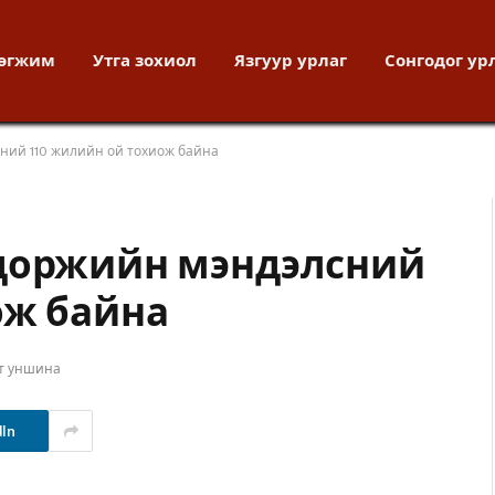
хөгжим
Утга зохиол
Язгуур урлаг
Сонгодог ур
ний 110 жилийн ой тохиож байна
гдоржийн мэндэлсний
ож байна
т уншина
dIn