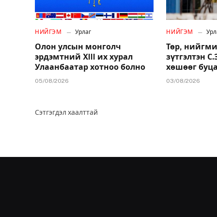
НИЙГЭМ
Урлаг
НИЙГЭМ
Урл
Олон улсын монголч
Төр, нийгми
эрдэмтний XIII их хурал
зүтгэлтэн С
Улаанбаатар хотноо болно
хөшөөг буц
05/08/2026
03/08/2026
Сэтгэгдэл хаалттай