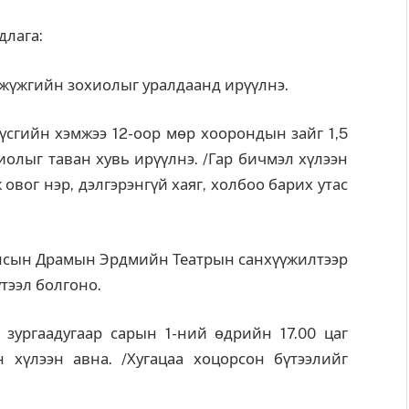
длага:
жүжгийн зохиолыг уралдаанд ирүүлнэ.
үсгийн хэмжээ 12-оор мөр хоорондын зайг 1,5
олыг таван хувь ирүүлнэ. /Гар бичмэл хүлээн
овог нэр, дэлгэрэнгүй хаяг, холбоо барих утас
Улсын Драмын Эрдмийн Театрын санхүүжилтээр
тээл болгоно.
зургаадугаар сарын 1-ний өдрийн 17.00 цаг
 хүлээн авна. /Хугацаа хоцорсон бүтээлийг