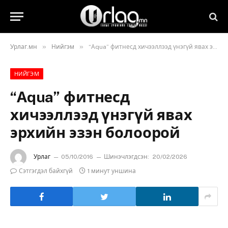
»
»
Урлаг.мн
Нийгэм
“Аqua” фитнесд хичээллээд үнэгүй явах эрхийн эзэн болоорой
НИЙГЭМ
“Аqua” фитнесд
хичээллээд үнэгүй явах
эрхийн эзэн болоорой
Урлаг
05/10/2016
Шинэчлэгдсэн:
20/02/2026
Сэтгэгдэл байхгүй
1 минут уншина