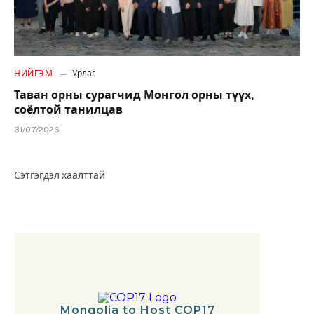
НИЙГЭМ
Урлаг
Таван орны сурагчид Монгол орны түүх,
соёлтой танилцав
31/07/2026
Сэтгэгдэл хаалттай