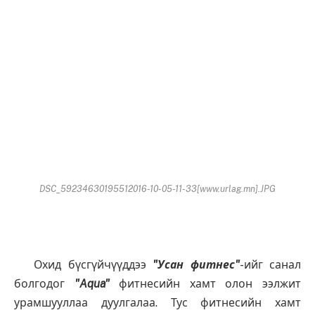
DSC_59234630195512016-10-05-11-33[www.urlag.mn].JPG
Охид бүсгүйчүүддээ
"Усан фитнес"
-ийг санал
болгодог
"Aqua"
фитнесийн хамт олон ээлжит
урамшууллаа дуулгалаа. Тус фитнесийн хамт