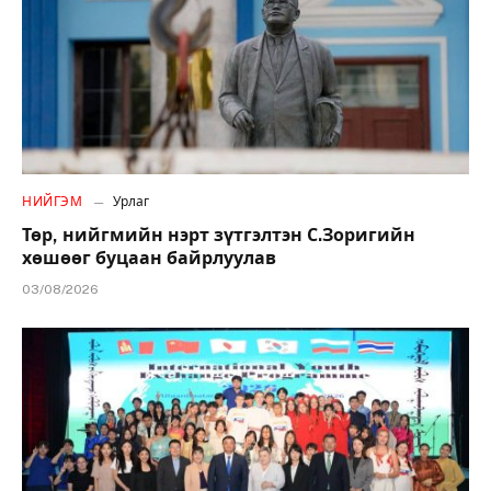
НИЙГЭМ
Урлаг
Төр, нийгмийн нэрт зүтгэлтэн С.Зоригийн
хөшөөг буцаан байрлуулав
03/08/2026