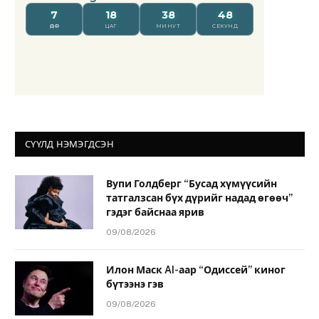
СҮҮЛД НЭМЭГДСЭН
Вупи Голдберг “Бусад хүмүүсийн
татгалзсан бүх дүрийг надад өгөөч”
гэдэг байснаа ярив
09/08/2026
Илон Маск AI-аар “Одиссей” киног
бүтээнэ гэв
09/08/2026