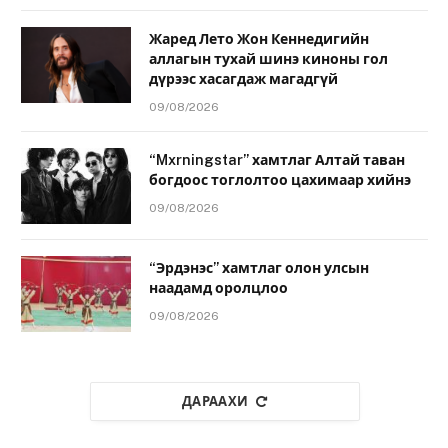
Жаред Лето Жон Кеннедигийн
аллагын тухай шинэ киноны гол
дүрээс хасагдаж магадгүй
09/08/2026
“Mxrningstar” хамтлаг Алтай таван
богдоос тоглолтоо цахимаар хийнэ
09/08/2026
“Эрдэнэс” хамтлаг олон улсын
наадамд оролцлоо
09/08/2026
ДАРААХИ