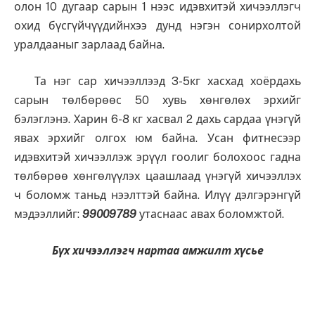
олон 10 дугаар сарын 1 нээс идэвхитэй хичээллэгч
охид бүсгүйчүүдийнхээ дунд нэгэн сонирхолтой
уралдааныг зарлаад байна.
Та нэг сар хичээллээд 3-5кг хасхад хоёрдахь
сарын төлбөрөөс 50 хувь хөнгөлөх эрхийг
бэлэглэнэ. Харин 6-8 кг хасвал 2 дахь сардаа үнэгүй
явах эрхийг олгох юм байна. Усан фитнесээр
идэвхитэй хичээллэж эрүүл гоолиг болохоос гадна
төлбөрөө хөнгөлүүлэх цаашлаад үнэгүй хичээллэх
ч боломж таньд нээлттэй байна.
Илүү дэлгэрэнгүй
мэдээллийг:
99009789
утаснаас авах боломжтой.
Бүх хичээллэгч нартаа амжилт хүсье