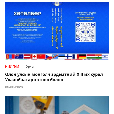
НИЙГЭМ
Урлаг
Олон улсын монголч эрдэмтний XIII их хурал
Улаанбаатар хотноо болно
05/08/2026