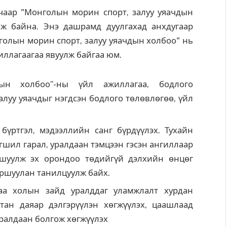
аар "Монголын морин спорт, залуу уяачдын
аж байна. Энэ дашрамд дуулгахад анхдугаар
нголын морин спорт, залуу уяачдын холбоо" нь
иллагаагаа явуулж байгаа юм.
ын холбоо”-ны үйл ажиллагаа, бодлого
алуу уяачдыг нэгдсэн бодлого төлөвлөгөө, үйл
үртгэл, мэдээллийн санг бүрдүүлэх. Тухайн
гшил гарал, уралдаан тэмцээн гэсэн ангиллаар
шуулж эх орондоо төдийгүй дэлхийн өнцөг
аршуулан танилцуулж байх.
аа холын зайд уралддаг уламжлалт хурдан
ан даяар дэлгэрүүлэн хөгжүүлэх, цаашлаад
уралдаан болгож хөгжүүлэх