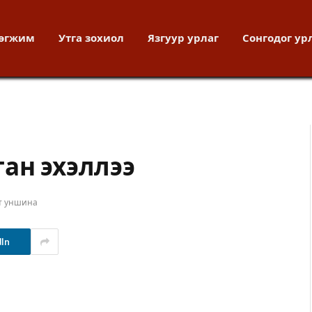
хөгжим
Утга зохиол
Язгуур урлаг
Сонгодог ур
ан эхэллээ
т уншина
dIn