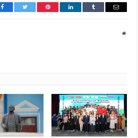
Facebook
Twitter
Pinterest
LinkedIn
Tumblr
Имэйл
Вэбса