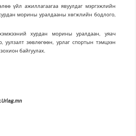
лөө үйл ажиллагаагаа явуулдаг мэргэжлийн
хурдан морины уралдааны хөгжлийн бодлого,
хэмжээний хурдан морины уралдаан, уяач
р, уулзалт зөвлөгөөн, урлаг спортын тэмцээн
 зохион байгуулах.
.Urlag.mn