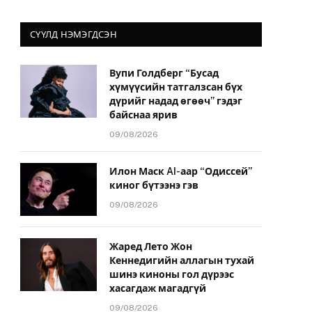
СҮҮЛД НЭМЭГДСЭН
Вупи Голдберг “Бусад
хүмүүсийн татгалзсан бүх
дүрийг надад өгөөч” гэдэг
байснаа ярив
09/08/2026
Илон Маск AI-аар “Одиссей”
киног бүтээнэ гэв
09/08/2026
Жаред Лето Жон
Кеннедигийн аллагын тухай
шинэ киноны гол дүрээс
хасагдаж магадгүй
09/08/2026