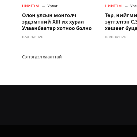
НИЙГЭМ
Урлаг
НИЙГЭМ
Урл
Олон улсын монголч
Төр, нийгми
эрдэмтний XIII их хурал
зүтгэлтэн С
Улаанбаатар хотноо болно
хөшөөг буц
05/08/2026
03/08/2026
Сэтгэгдэл хаалттай