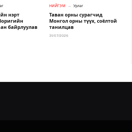
аг
НИЙГЭМ
Урлаг
йн нэрт
Таван орны сурагчид
.Зоригийн
Монгол орны түүх, соёлтой
аан байрлуулав
танилцав
31/07/2026