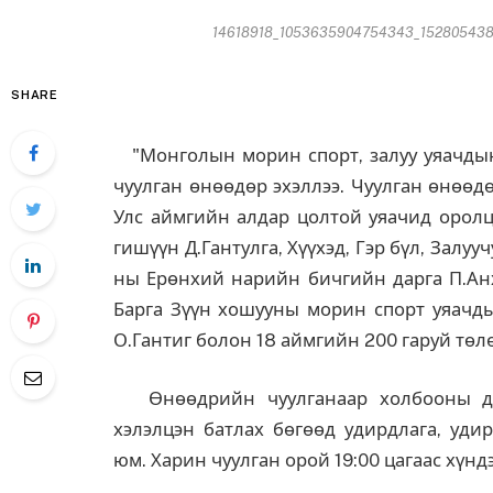
14618918_1053635904754343_1528054381_
SHARE
"Монголын морин спорт, залуу уяачдын 
чуулган өнөөдөр эхэллээ. Чуулган өнөөд
Улс аймгийн алдар цолтой уяачид оролц
гишүүн Д.Гантулга, Хүүхэд, Гэр бүл, Залу
ны Ерөнхий нарийн бичгийн дарга П.А
Барга Зүүн хошууны морин спорт уяачд
О.Гантиг болон 18 аймгийн 200 гаруй тө
Өнөөдрийн чуулганаар холбооны дүр
хэлэлцэн батлах бөгөөд удирдлага, уди
юм. Харин чуулган орой 19:00 цагаас хүнд