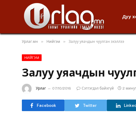
Дуу 
»
»
Урлаг.мн
Нийгэм
Залуу уяачдын чуулган эхэллээ
НИЙГЭМ
Залуу уяачдын чуулг
Урлаг
07/10/2016
Сэтгэгдэл байхгүй
2 мину
Facebook
Twitter
Linke