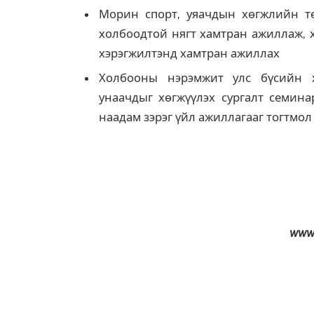
Морин спорт, уяачдын хөгжлийн тө
холбоодтой нягт хамтран ажиллаж, 
хэрэгжилтэнд хамтран ажиллах
Холбооны нэрэмжит улс бүсийн 
унаачдыг хөгжүүлэх сургалт семина
наадам зэрэг үйл ажиллагааг тогтмол
www