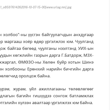
o8597614262016-10-07-15-00[www.urlag.mn].jpg
холбоо"-ны үүсгэн байгуулагчдын анхдугаар
өр маргааш хоёр өдөр үргэлжлэх юм. Чуулганд
ож байгаа бөгөөд чуулганы нээлтэнд УИХ-ын
учуудын хөгжлийн газрын дарга Г.Батдорж, МЗХ-
нхжаргал, ӨМӨЗО-ны Хөлөн буйр хотын Шинэ
ын холбооны Ерөнхий нарийн бичгийн дарга
лөөлөгчид оролцож байна.
эм, журам, үйл ажиллагааны төлөвлөгөөг
рдлагын багийн гишүүдээ сонгож батламжлах
этгэлийн хүлээн авалтаар үргэлжлэх юм байна.