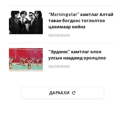
“Mxrningstar” хамтлаг Алтай
таван богдоос тоглолтоо
цахимаар хийнэ
09/08/2026
“Эрдэнэс” хамтлаг олон
улсын наадамд оролцлоо
09/08/2026
ДАРААХИ