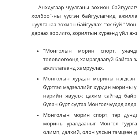
Анхдугаар чуулганы зохион байгуулагч
холбоо"-ны үүсгэн байгуулагчид ажилл
чуулганаа зохион байгуулах гэж буй "Мо
дараах зорилго, зорилтын хүрээнд үйл аж
“Монголын морин спорт, уяачд
төлөвлөгөөнд хамрагдаагүй байгаа з
ажиллагаанд хамруулах.
Монголын хурдан морины нэгдсэн б
бүртгэл мэдээллийг хурдан морины у
нарийн явуулж цахим сайтад байр
булан бүрт суугаа Монголчуудад алд
Монголын морин спорт, тэр дунд
морины уралдааныг Монгол туургат
олимп, дэлхий, олон улсын тэмцээн 