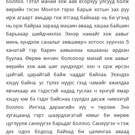
боллоо. Гэтэл манай ээж аав ёсорхуу улсууд болж
өөрийн гэсэн Монгол гэрээ барьж хотын зах руу
ирж агаарт амьдар гэж ятгаад байхаар нь би үгэнд
нь орж байраа зараад машин аваад, хашаа байшин
барьхаар шийдчихлээ. Эхнэр намайг ээж аавыг
минь хүндэлж саналыг зөвшөөрч хотоос зүүнчээ 5
ханатай гэр барин аавынхаа хашааны ардхан
буулаа. Өөрөө өнчин болохоор манай ээж аавыг
өөрийн ээж аав шиг хүндэлдэг, хэн ч орж ирсэн
цайтай, царайтай байж чаддаг байлаа. Эхэндээ
хэцүү байна, ус түлээ нүүрс гээд чамайг ажилдаа
явчихаар их гэдэстэй надад туслах ч хүнгүй ямар
хэцүү юм бэ гэдэг байснаа сүүлдээ дасаж чимээгүй
боллоо. Ингээд дараагийн хүү ч төрлөө. Энэ
хугацаанд гэрт шаардлагатай юмыг би өөрөө
цуглуулж санхүүгээ барьдаг боллоо. Санхүүгээ ч гэж
дээ одоо бодоод байхад би цалингаа аваад