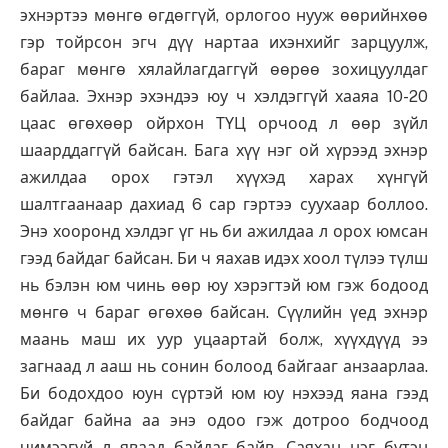
эхнэртээ мөнгө өгдөггүй, орлогоо нууж өөрийнхөө
гэр тойрсон эгч дүү нартаа ихэнхийг зарцуулж,
бараг мөнгө хялайлагдаггүй өөрөө зохицуулдаг
байлаа. Эхнэр эхэндээ юу ч хэлдэггүй хааяа 10-20
цаас өгөхөөр ойрхон ТҮЦ орчоод л өөр зүйл
шаарддаггүй байсан. Бага хүү нэг ой хүрээд эхнэр
ажилдаа орох гэтэл хүүхэд харах хүнгүй
шалтгаанаар дахиад 6 сар гэртээ суухаар боллоо.
Энэ хооронд хэлдэг үг нь би ажилдаа л орох юмсан
гээд байдаг байсан. Би ч яахав идэх хоол түлээ түлш
нь бэлэн юм чинь өөр юу хэрэгтэй юм гэж бодоод
мөнгө ч бараг өгөхөө байсан. Сүүлийн үед эхнэр
маань маш их уур уцаартай болж, хүүхдүүд ээ
загнаад л ааш нь сонин болоод байгааг анзаарлаа.
Би бодохдоо юун сүртэй юм юу нэхээд яана гээд
байдаг байна аа энэ одоо гэж дотроо бодчоод
чимээгүй л яваад байдаг байв. Саяхан нэг бүтэн