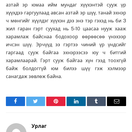
азтай эр юмаа ийм мундаг хүүхэнтэй сууж үр
хүүхдээ гаргуулаад авсан азтай эр шүү, танай эхнэр
ч мөнгийг хүүлдэг хүүхэн дээ энэ тэр гэхэд нь би 3
жил гаран гэрт суухад нь 5-10 цаасаа нууж хааж
харамлаж байснаа бодохоор өөрөөсөө үнэхээр
ичсэн шүү. Эрчүүд ээ гэртээ чиний үр үндсийг
гаргаад сууж байгаа эхнэрээсээ юу ч битгий
харамлаарай. Гэрт сууж байгаа хүн гээд тоохгүй
байж болдоггүй юм билээ шүү гэж хэлмээр
санагдаж зөвлөж байна.
Facebook
Twitter
Pinterest
LinkedIn
Tumblr
Имэйл
Урлаг