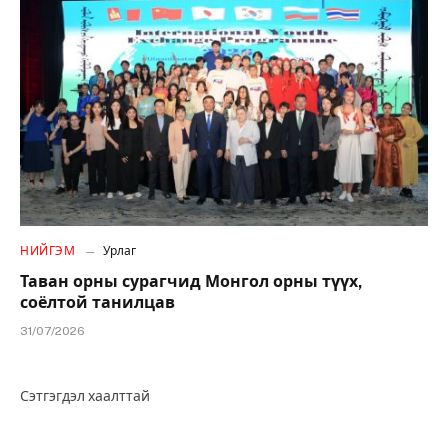
НИЙГЭМ
Урлаг
Таван орны сурагчид Монгол орны түүх,
соёлтой танилцав
31/07/2026
Сэтгэгдэл хаалттай