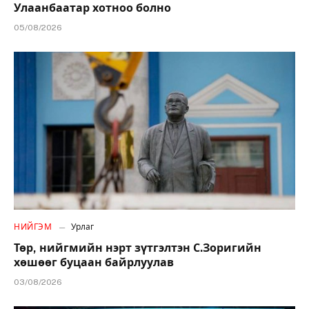
Улаанбаатар хотноо болно
05/08/2026
НИЙГЭМ
Урлаг
Төр, нийгмийн нэрт зүтгэлтэн С.Зоригийн
хөшөөг буцаан байрлуулав
03/08/2026