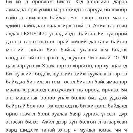
би их л өрөвдөж билээ. Хэд хоногийн дараа
ажилдаа орж угийн мэргэжилдээ гаргууд болохоор
сайн л ажиллаж байлаа. Нэг өдөр эхнэр маань
үдийн цайндаа явчаад ирдэггүй ээ. Ажил тарахын
алдад LEXUS 470 унаад ирдэг байгаа. Би нүд орой
дээрээ гарах шахаж арай миний дансанд байгаа
мөнгийг авсан биш байгаа ухааны юм бодож
сандрах гайхах зэрэгцээд асуутал. Чи намайг 10, 20
цаасаар үнэлж 3 жил гэртээ хорьсон, тэр хугацаанд
би юу эсийг бодож, юу эсийг хийж суухав дээ гэртээ
байхдаа би нилээн том төсөл бичсэн байсымаа тэр
маань хэрэгжээд санхүүжилт нь ороод ирчлээ. Би
энэ машиныг өөрөө унаж болно биз дээ, удахгүй
байртай болноо гэж хэлэхэд нь би жинхэнэ байдалд
орно гээч л болж худлаа баяр хүргэж үнссэн дүр
эсгэсэн билээ. Ажил дээр хүн болгон л атаархсан
харц шидэлж танай эхнэр ч мундаг юмаа, чи ч