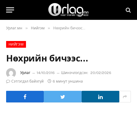
»
»
Урлаг.мн
Нийгэм
Нөхрийн бичээс…
НИЙГЭМ
Нөхрийн бичээс…
Урлаг
14/10/2016
Шинэчлэгдсэн:
20/02/2026
Сэтгэгдэл байхгүй
6 минут уншина