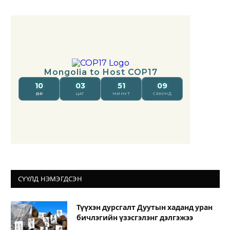
СҮҮЛД НЭМЭГДСЭН
Түүхэн дурсгалт Дуутын хаданд уран
бичлэгийн үзэсгэлэнг дэлгэжээ