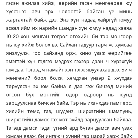
гэсэн ажилаа хийж, өөрийн гэсэн мөнгөөрөө юу
хүссэнээ авч эрх чөлөөтэй байсан үе минь
жаргалтай байж дээ. Энэ хүн надад хайргүй юмуу
эсвэл ийм их нарийн шандан хүн юмуу надад хааяа
10-20-хон мянган төгрөг өгөхийн би тэр мөнгөөр
нь юу хийж болох вэ. Сайхан гадуур гарч үс хумсаа
янзлуулж, гоо сайханд орж, кино үзэж өөрийгөө
эмэгтэй хүн гэдгээ мэдрэх гэхээр даан ч хүрэхгүй
юм даа. Тэгээд ч намайг хэн тэгж явуулахав дээ. Би ч
мөнгөний боол болж, хямдхан үнээр 2 хүүхдээ
төрүүлсэн эх юм байна л даа гэж бичээд миний
өгсөн бүх мөнгийг өдөр өдрөөр нь юунд
зарцуулснаа бичсэн байв. Тэр нь ихэнхдээ памперс,
хилийн төмс, газ, шүдэнз, ширхэгийн шампунь,
ширхэгийн дамск гэх мэт зүйлд зарцуулсан байлаа.
Тэгээд дамск гэдэг үгний ард бүтэн дамск авч үзэх
юмсан ядаж, би ингэж ч хүний гар царай харж байх