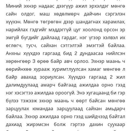
Миний эхнэр надаас дээгүүр ажил эрхэлдэг мөнгө
сайн олдог, маш хөдөлмөрч дайчин сэргэлэн
хүүхэн. Мөнгө төгрөгөн дээр шандагнах харамлах,
нарийлах гэдгийг мэддэггүй цуг хоолонд орсон эр
эмгүй бүгдийг дайлаад гардаг, нэг үгээр хэлвэл их
өглөгч, тусч, сайхан сэтгэлтэй эмэгтэй байлаа.
Анхны хүүхдээ гаргаад бид 2 дундаасаа нийлсэн
хөрөнгөөр 3 өрөө байр авч орлоо. Эхнэр маань ч
өөрийнхөө хурааж хуримтлуулсан хамаг мөнгөө л
байр авахад зориулсан. Хүүхдээ гаргаад 2 жил
далимдуулаад амарч байгаад ажилдаа орно гээд
нэг хэсэгтээ ажилдаа ороогүй. Энэ хугацаанд би гэр
бүлээ тэжээж эхнэр маань ч өөрт байсан мөнгөө
зарцуулах юмандаа зарцуулаад сайхан амьдарч
байлаа. Эхнэр ажилдаа орно гээд шийдчээд байтал
дахиад жирэмсэн болж гэртээ дахин суухаар