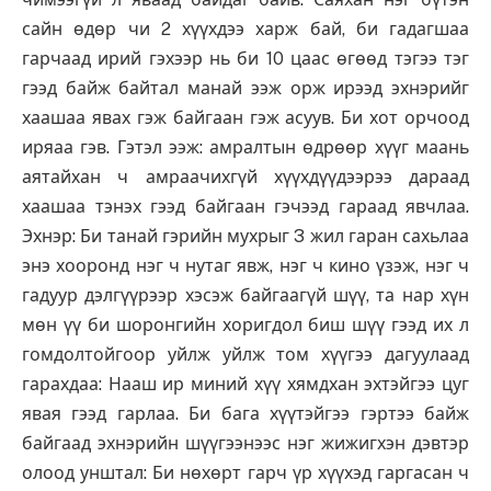
сайн өдөр чи 2 хүүхдээ харж бай, би гадагшаа
гарчаад ирий гэхээр нь би 10 цаас өгөөд тэгээ тэг
гээд байж байтал манай ээж орж ирээд эхнэрийг
хаашаа явах гэж байгаан гэж асуув. Би хот орчоод
иряаа гэв. Гэтэл ээж: амралтын өдрөөр хүүг маань
аятайхан ч амраачихгүй хүүхдүүдээрээ дараад
хаашаа тэнэх гээд байгаан гэчээд гараад явчлаа.
Эхнэр: Би танай гэрийн мухрыг 3 жил гаран сахьлаа
энэ хооронд нэг ч нутаг явж, нэг ч кино үзэж, нэг ч
гадуур дэлгүүрээр хэсэж байгаагүй шүү, та нар хүн
мөн үү би шоронгийн хоригдол биш шүү гээд их л
гомдолтойгоор уйлж уйлж том хүүгээ дагуулаад
гарахдаа: Нааш ир миний хүү хямдхан эхтэйгээ цуг
явая гээд гарлаа. Би бага хүүтэйгээ гэртээ байж
байгаад эхнэрийн шүүгээнээс нэг жижигхэн дэвтэр
олоод унштал: Би нөхөрт гарч үр хүүхэд гаргасан ч