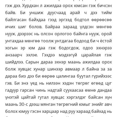
гэж дээ. Хурдхан л ажилдаа орох юмсан гэж бичсэн
байв. Би уншиж дуусчаад арай ч дээ тийм
байлгасан байхдаа гээд эргээд бодтол өөрөөсөө
ичих шиг болов. Байраа зараад үлдсэн мөнгөө
нууж, дээрээс нь олсон орлогоо байнга нууж, орой
унтахдаа мөнгөө тоолж унтдагаа бодоод би ч ёстой
хогын эр юм даа гэж бодогдож, одоо эхнэрээ
анзаарч эхлэе. Гэхдээ мэдээгүй царайлая гэж
шийдлээ. Сарын дараа эхнэр маань ажилдаа орох
болж хувцас хунар шинээр авмаар л байна за за
дараа биз дээ би өөрөө цалингаа буутал гүрийхээс
гэв. Би энэ үед нь нилээн хэдэн төгрөг өгөөд цуг
гадуур гарсан чинь надтай суухаасаа өмнө дандаа
үнэтэй цайтай гутал хувцас хэргэлдэг байсан хүн
маань 30-с дээш мянган төгрөгний юмыг энийг авч
болох юмуу гэсэн харцаар над руу хараад байхад нь