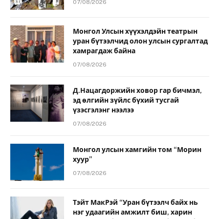
07/08/2026
Монгол Улсын хүүхэлдэйн театрын
уран бүтээлчид олон улсын сургалтад
хамрагдаж байна
07/08/2026
Д.Нацагдоржийн ховор гар бичмэл,
эд өлгийн зүйлс бүхий тусгай
үзэсгэлэнг нээлээ
07/08/2026
Монгол улсын хамгийн том “Морин
хуур”
07/08/2026
Тэйт МакРэй “Уран бүтээлч байх нь
нэг удаагийн амжилт биш, харин